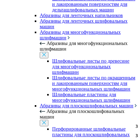
и лакированным поверхностям для
дельташлифовальных машин
Абразивы для ленточных напильников
Абразивы для ленточных шлифовальных
машин
Абразивы для многофункциональных
шлифмашин
Абразивы для многофункциональных
шлифмашин
Шлифовальные листы по древесине
для многофункциональных
шлифмашин
Шлифовальные листы по окрашенным
и лакированным поверхностям для
многофункциональных шлифмашин
Шлифовальные пластины для
многофункциональных шлифмашин
Абразивы для плоскошлифовальных машин
Абразивы для плоскошлифовальных
машин
3
3
3
3
3
3
Перфорированные шлифовальные
пластины для плоскошлифовальных
3
3
3
3
3
3