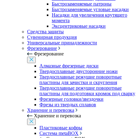
Быстрозаменяемые патроны
Быстрозаменяемые угловые насадки
Насадки для увеличения крутящего
момента
Эксцентриковые насадки
Средства защиты
Сувенирная продукция
Универсальные принадлежности
Фрезерование
Фрезерование
Алмазные фрезерные диски
Твердосплавные двусторонние ножи
Твердосплавные режущие поворотные
пластины для зачистки и скругления
Твердосплавные режущие поворотные
пластины для подготовки кромок под сварку
Фрезерные головки/звездочки
Фрезы из твердых сплавов
Хранение и перевозка
Хранение и перевозка
Пластиковые кофры
Система metaBOX