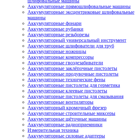
шлифовальные машины
Аккумуляторные прямошлифовальные машины
Аккумуляторные эксцентриковые шлифовальные
машины
Аккумуляторные фонари
Аккумуляторные рубанки
Аккумуляторные резьборезы
Аккумуляторный универсальный инструмент
Аккумуляторные шлифователи для труб
Аккумуляторные ножницы
Аккумуляторные компрессоры
Аккумуляторные гвоздезабиватели
Аккумуляторные заклёпочные пистолеты
Аккумуляторные продувочные пистолеты
Аккумуляторные технические фены
Аккумуляторные пистолеты для герметика
Аккумуляторные клеевые пистолеты
Аккумуляторные пистолеты для смазывания
Аккумуляторные вентиляторы
Аккумуляторный кромочный фрезер
Аккумуляторные строительные миксеры
Аккумуляторные щёточные машины
Аккумуляторные радиоприемники
Измерительная техника
Аккумуляторные силовые адаптеры