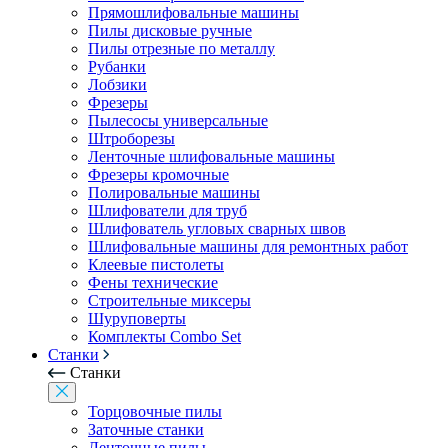
Прямошлифовальные машины
Пилы дисковые ручные
Пилы отрезные по металлу
Рубанки
Лобзики
Фрезеры
Пылесосы универсальные
Штроборезы
Ленточные шлифовальные машины
Фрезеры кромочные
Полировальные машины
Шлифователи для труб
Шлифователь угловых сварных швов
Шлифовальные машины для ремонтных работ
Клеевые пистолеты
Фены технические
Строительные миксеры
Шуруповерты
Комплекты Combo Set
Станки
Станки
Торцовочные пилы
Заточные станки
Ленточные пилы