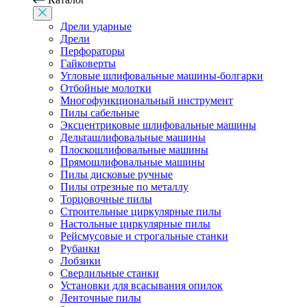
Дрели ударные
Дрели
Перфораторы
Гайковерты
Угловые шлифовальные машины-болгарки
Отбойные молотки
Многофункциональный инструмент
Пилы сабельные
Эксцентриковые шлифовальные машины
Дельташлифовальные машины
Плоскошлифовальные машины
Прямошлифовальные машины
Пилы дисковые ручные
Пилы отрезные по металлу
Торцовочные пилы
Строительные циркулярные пилы
Настольные циркулярные пилы
Рейсмусовые и строгальные станки
Рубанки
Лобзики
Сверлильные станки
Установки для всасывания опилок
Ленточные пилы