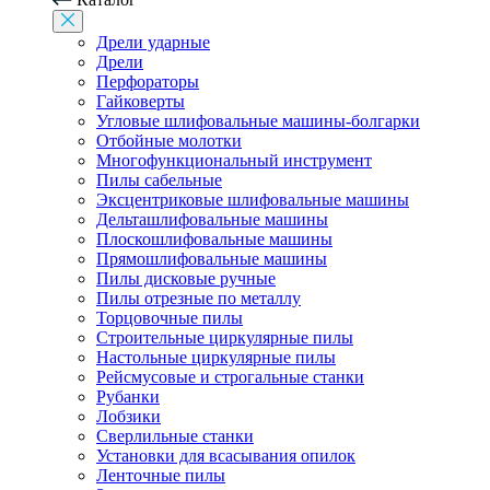
Дрели ударные
Дрели
Перфораторы
Гайковерты
Угловые шлифовальные машины-болгарки
Отбойные молотки
Многофункциональный инструмент
Пилы сабельные
Эксцентриковые шлифовальные машины
Дельташлифовальные машины
Плоскошлифовальные машины
Прямошлифовальные машины
Пилы дисковые ручные
Пилы отрезные по металлу
Торцовочные пилы
Строительные циркулярные пилы
Настольные циркулярные пилы
Рейсмусовые и строгальные станки
Рубанки
Лобзики
Сверлильные станки
Установки для всасывания опилок
Ленточные пилы