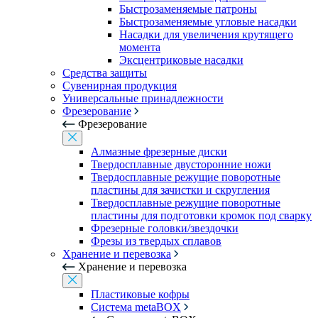
Быстрозаменяемые патроны
Быстрозаменяемые угловые насадки
Насадки для увеличения крутящего
момента
Эксцентриковые насадки
Средства защиты
Сувенирная продукция
Универсальные принадлежности
Фрезерование
Фрезерование
Алмазные фрезерные диски
Твердосплавные двусторонние ножи
Твердосплавные режущие поворотные
пластины для зачистки и скругления
Твердосплавные режущие поворотные
пластины для подготовки кромок под сварку
Фрезерные головки/звездочки
Фрезы из твердых сплавов
Хранение и перевозка
Хранение и перевозка
Пластиковые кофры
Система metaBOX