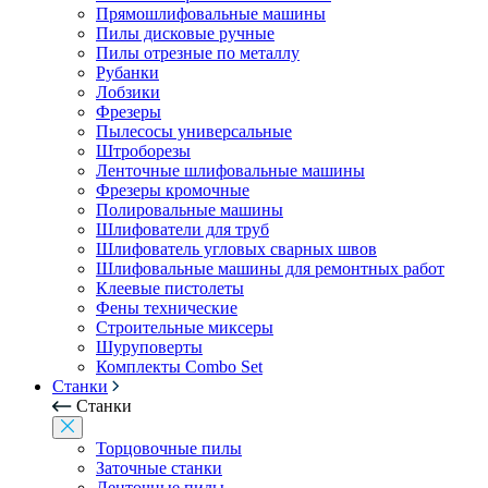
Прямошлифовальные машины
Пилы дисковые ручные
Пилы отрезные по металлу
Рубанки
Лобзики
Фрезеры
Пылесосы универсальные
Штроборезы
Ленточные шлифовальные машины
Фрезеры кромочные
Полировальные машины
Шлифователи для труб
Шлифователь угловых сварных швов
Шлифовальные машины для ремонтных работ
Клеевые пистолеты
Фены технические
Строительные миксеры
Шуруповерты
Комплекты Combo Set
Станки
Станки
Торцовочные пилы
Заточные станки
Ленточные пилы