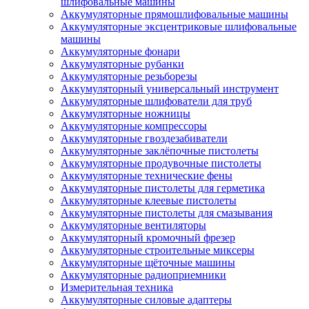
шлифовальные машины
Аккумуляторные прямошлифовальные машины
Аккумуляторные эксцентриковые шлифовальные
машины
Аккумуляторные фонари
Аккумуляторные рубанки
Аккумуляторные резьборезы
Аккумуляторный универсальный инструмент
Аккумуляторные шлифователи для труб
Аккумуляторные ножницы
Аккумуляторные компрессоры
Аккумуляторные гвоздезабиватели
Аккумуляторные заклёпочные пистолеты
Аккумуляторные продувочные пистолеты
Аккумуляторные технические фены
Аккумуляторные пистолеты для герметика
Аккумуляторные клеевые пистолеты
Аккумуляторные пистолеты для смазывания
Аккумуляторные вентиляторы
Аккумуляторный кромочный фрезер
Аккумуляторные строительные миксеры
Аккумуляторные щёточные машины
Аккумуляторные радиоприемники
Измерительная техника
Аккумуляторные силовые адаптеры