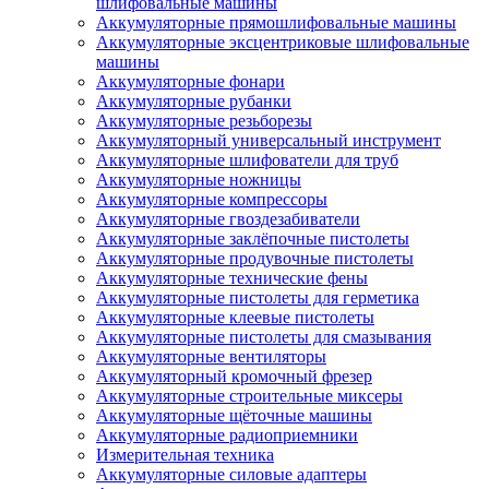
шлифовальные машины
Аккумуляторные прямошлифовальные машины
Аккумуляторные эксцентриковые шлифовальные
машины
Аккумуляторные фонари
Аккумуляторные рубанки
Аккумуляторные резьборезы
Аккумуляторный универсальный инструмент
Аккумуляторные шлифователи для труб
Аккумуляторные ножницы
Аккумуляторные компрессоры
Аккумуляторные гвоздезабиватели
Аккумуляторные заклёпочные пистолеты
Аккумуляторные продувочные пистолеты
Аккумуляторные технические фены
Аккумуляторные пистолеты для герметика
Аккумуляторные клеевые пистолеты
Аккумуляторные пистолеты для смазывания
Аккумуляторные вентиляторы
Аккумуляторный кромочный фрезер
Аккумуляторные строительные миксеры
Аккумуляторные щёточные машины
Аккумуляторные радиоприемники
Измерительная техника
Аккумуляторные силовые адаптеры