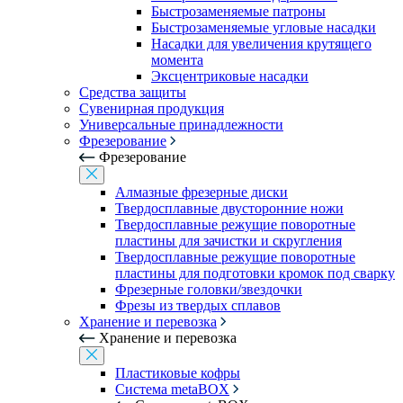
Быстрозаменяемые патроны
Быстрозаменяемые угловые насадки
Насадки для увеличения крутящего
момента
Эксцентриковые насадки
Средства защиты
Сувенирная продукция
Универсальные принадлежности
Фрезерование
Фрезерование
Алмазные фрезерные диски
Твердосплавные двусторонние ножи
Твердосплавные режущие поворотные
пластины для зачистки и скругления
Твердосплавные режущие поворотные
пластины для подготовки кромок под сварку
Фрезерные головки/звездочки
Фрезы из твердых сплавов
Хранение и перевозка
Хранение и перевозка
Пластиковые кофры
Система metaBOX