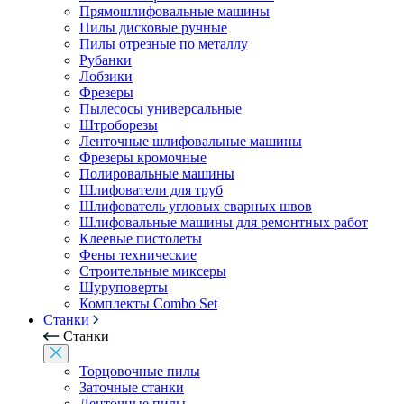
Прямошлифовальные машины
Пилы дисковые ручные
Пилы отрезные по металлу
Рубанки
Лобзики
Фрезеры
Пылесосы универсальные
Штроборезы
Ленточные шлифовальные машины
Фрезеры кромочные
Полировальные машины
Шлифователи для труб
Шлифователь угловых сварных швов
Шлифовальные машины для ремонтных работ
Клеевые пистолеты
Фены технические
Строительные миксеры
Шуруповерты
Комплекты Combo Set
Станки
Станки
Торцовочные пилы
Заточные станки
Ленточные пилы