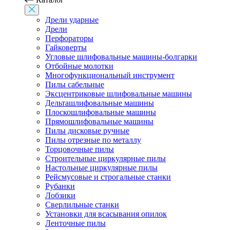
Дрели ударные
Дрели
Перфораторы
Гайковерты
Угловые шлифовальные машины-болгарки
Отбойные молотки
Многофункциональный инструмент
Пилы сабельные
Эксцентриковые шлифовальные машины
Дельташлифовальные машины
Плоскошлифовальные машины
Прямошлифовальные машины
Пилы дисковые ручные
Пилы отрезные по металлу
Торцовочные пилы
Строительные циркулярные пилы
Настольные циркулярные пилы
Рейсмусовые и строгальные станки
Рубанки
Лобзики
Сверлильные станки
Установки для всасывания опилок
Ленточные пилы