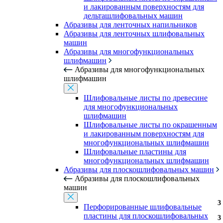
и лакированным поверхностям для
дельташлифовальных машин
Абразивы для ленточных напильников
Абразивы для ленточных шлифовальных
машин
Абразивы для многофункциональных
шлифмашин
Абразивы для многофункциональных
шлифмашин
Шлифовальные листы по древесине
для многофункциональных
шлифмашин
Шлифовальные листы по окрашенным
и лакированным поверхностям для
многофункциональных шлифмашин
Шлифовальные пластины для
многофункциональных шлифмашин
Абразивы для плоскошлифовальных машин
Абразивы для плоскошлифовальных
машин
3
3
3
Перфорированные шлифовальные
пластины для плоскошлифовальных
3
3
3