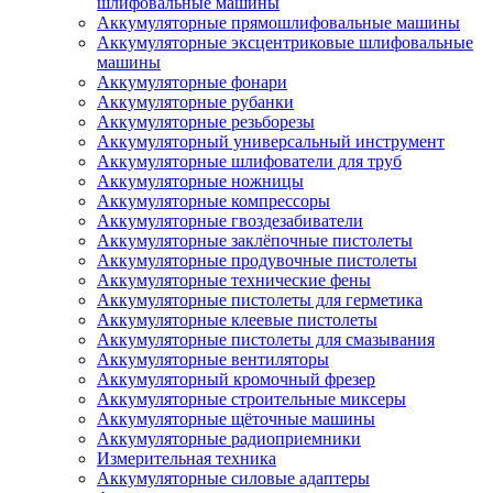
шлифовальные машины
Аккумуляторные прямошлифовальные машины
Аккумуляторные эксцентриковые шлифовальные
машины
Аккумуляторные фонари
Аккумуляторные рубанки
Аккумуляторные резьборезы
Аккумуляторный универсальный инструмент
Аккумуляторные шлифователи для труб
Аккумуляторные ножницы
Аккумуляторные компрессоры
Аккумуляторные гвоздезабиватели
Аккумуляторные заклёпочные пистолеты
Аккумуляторные продувочные пистолеты
Аккумуляторные технические фены
Аккумуляторные пистолеты для герметика
Аккумуляторные клеевые пистолеты
Аккумуляторные пистолеты для смазывания
Аккумуляторные вентиляторы
Аккумуляторный кромочный фрезер
Аккумуляторные строительные миксеры
Аккумуляторные щёточные машины
Аккумуляторные радиоприемники
Измерительная техника
Аккумуляторные силовые адаптеры