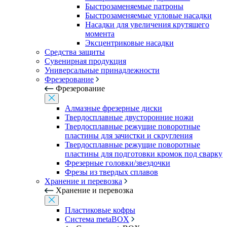
Быстрозаменяемые патроны
Быстрозаменяемые угловые насадки
Насадки для увеличения крутящего
момента
Эксцентриковые насадки
Средства защиты
Сувенирная продукция
Универсальные принадлежности
Фрезерование
Фрезерование
Алмазные фрезерные диски
Твердосплавные двусторонние ножи
Твердосплавные режущие поворотные
пластины для зачистки и скругления
Твердосплавные режущие поворотные
пластины для подготовки кромок под сварку
Фрезерные головки/звездочки
Фрезы из твердых сплавов
Хранение и перевозка
Хранение и перевозка
Пластиковые кофры
Система metaBOX