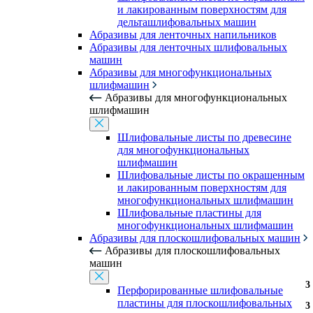
и лакированным поверхностям для
дельташлифовальных машин
Абразивы для ленточных напильников
Абразивы для ленточных шлифовальных
машин
Абразивы для многофункциональных
шлифмашин
Абразивы для многофункциональных
шлифмашин
Шлифовальные листы по древесине
для многофункциональных
шлифмашин
Шлифовальные листы по окрашенным
и лакированным поверхностям для
многофункциональных шлифмашин
Шлифовальные пластины для
многофункциональных шлифмашин
Абразивы для плоскошлифовальных машин
Абразивы для плоскошлифовальных
машин
3
3
3
3
3
3
Перфорированные шлифовальные
пластины для плоскошлифовальных
3
3
3
3
3
3