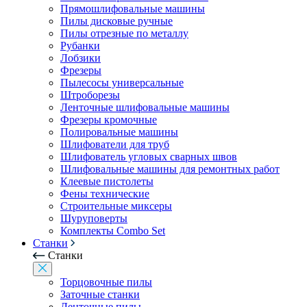
Прямошлифовальные машины
Пилы дисковые ручные
Пилы отрезные по металлу
Рубанки
Лобзики
Фрезеры
Пылесосы универсальные
Штроборезы
Ленточные шлифовальные машины
Фрезеры кромочные
Полировальные машины
Шлифователи для труб
Шлифователь угловых сварных швов
Шлифовальные машины для ремонтных работ
Клеевые пистолеты
Фены технические
Строительные миксеры
Шуруповерты
Комплекты Combo Set
Станки
Станки
Торцовочные пилы
Заточные станки
Ленточные пилы