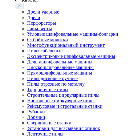
Дрели ударные
Дрели
Перфораторы
Гайковерты
Угловые шлифовальные машины-болгарки
Отбойные молотки
Многофункциональный инструмент
Пилы сабельные
Эксцентриковые шлифовальные машины
Дельташлифовальные машины
Плоскошлифовальные машины
Прямошлифовальные машины
Пилы дисковые ручные
Пилы отрезные по металлу
Торцовочные пилы
Строительные циркулярные пилы
Настольные циркулярные пилы
Рейсмусовые и строгальные станки
Рубанки
Лобзики
Сверлильные станки
Установки для всасывания опилок
Ленточные пилы