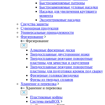
Быстрозаменяемые патроны
Быстрозаменяемые угловые насадки
Насадки для увеличения крутящего
момента
Эксцентриковые насадки
Средства защиты
Сувенирная продукция
Универсальные принадлежности
Фрезерование
Фрезерование
Алмазные фрезерные диски
Твердосплавные двусторонние ножи
Твердосплавные режущие поворотные
пластины для зачистки и скругления
Твердосплавные режущие поворотные
пластины для подготовки кромок под сварку
Фрезерные головки/звездочки
Фрезы из твердых сплавов
Хранение и перевозка
Хранение и перевозка
Пластиковые кофры
Система metaBOX