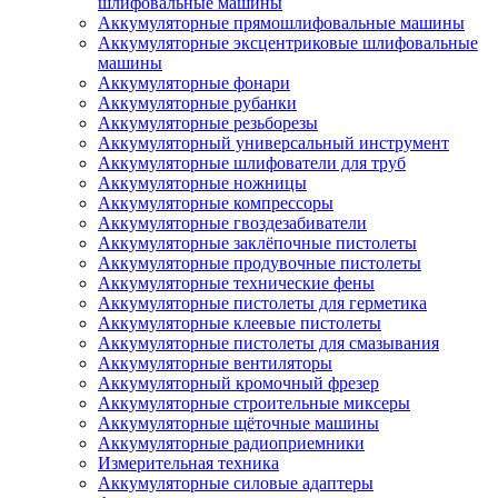
шлифовальные машины
Аккумуляторные прямошлифовальные машины
Аккумуляторные эксцентриковые шлифовальные
машины
Аккумуляторные фонари
Аккумуляторные рубанки
Аккумуляторные резьборезы
Аккумуляторный универсальный инструмент
Аккумуляторные шлифователи для труб
Аккумуляторные ножницы
Аккумуляторные компрессоры
Аккумуляторные гвоздезабиватели
Аккумуляторные заклёпочные пистолеты
Аккумуляторные продувочные пистолеты
Аккумуляторные технические фены
Аккумуляторные пистолеты для герметика
Аккумуляторные клеевые пистолеты
Аккумуляторные пистолеты для смазывания
Аккумуляторные вентиляторы
Аккумуляторный кромочный фрезер
Аккумуляторные строительные миксеры
Аккумуляторные щёточные машины
Аккумуляторные радиоприемники
Измерительная техника
Аккумуляторные силовые адаптеры