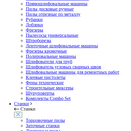
Прямошлифовальные машины
Пилы дисковые ручные
Пилы отрезные по металлу
Рубанки
Лобзики
Фрезеры
Пылесосы универсальные
Штроборезы
Ленточные шлифовальные машины
Фрезеры кромочные
Полировальные машины
Шлифователи для труб
Шлифователь угловых сварных швов
Шлифовальные машины для ремонтных работ
Клеевые пистолеты
Фены технические
Строительные миксеры
Шуруповерты
Комплекты Combo Set
Станки
Станки
Торцовочные пилы
Заточные станки
Ленточные пилы