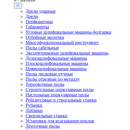
Дрели ударные
Дрели
Перфораторы
Гайковерты
Угловые шлифовальные машины-болгарки
Отбойные молотки
Многофункциональный инструмент
Пилы сабельные
Эксцентриковые шлифовальные машины
Дельташлифовальные машины
Плоскошлифовальные машины
Прямошлифовальные машины
Пилы дисковые ручные
Пилы отрезные по металлу
Торцовочные пилы
Строительные циркулярные пилы
Настольные циркулярные пилы
Рейсмусовые и строгальные станки
Рубанки
Лобзики
Сверлильные станки
Установки для всасывания опилок
Ленточные пилы