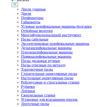
Дрели ударные
Дрели
Перфораторы
Гайковерты
Угловые шлифовальные машины-болгарки
Отбойные молотки
Многофункциональный инструмент
Пилы сабельные
Эксцентриковые шлифовальные машины
Дельташлифовальные машины
Плоскошлифовальные машины
Прямошлифовальные машины
Пилы дисковые ручные
Пилы отрезные по металлу
Торцовочные пилы
Строительные циркулярные пилы
Настольные циркулярные пилы
Рейсмусовые и строгальные станки
Рубанки
Лобзики
Сверлильные станки
Установки для всасывания опилок
Ленточные пилы