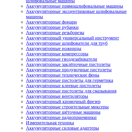
шлифовальные машины
Аккумуляторные прямошлифовальные машины
Аккумуляторные эксцентриковые шлифовальные
машины
Аккумуляторные фонари
Аккумуляторные рубанки
Аккумуляторные резьборезы
Аккумуляторный универсальный инструмент
Аккумуляторные шлифователи для труб
Аккумуляторные ножницы
Аккумуляторные компрессоры
Аккумуляторные гвоздезабиватели
Аккумуляторные заклёпочные пистолеты
Аккумуляторные продувочные пистолеты
Аккумуляторные технические фены
Аккумуляторные пистолеты для герметика
Аккумуляторные клеевые пистолеты
Аккумуляторные пистолеты для смазывания
Аккумуляторные вентиляторы
Аккумуляторный кромочный фрезер
Аккумуляторные строительные миксеры
Аккумуляторные щёточные машины
Аккумуляторные радиоприемники
Измерительная техника
Аккумуляторные силовые адаптеры