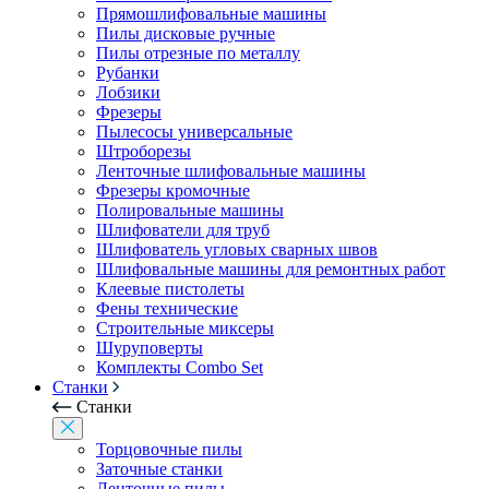
Прямошлифовальные машины
Пилы дисковые ручные
Пилы отрезные по металлу
Рубанки
Лобзики
Фрезеры
Пылесосы универсальные
Штроборезы
Ленточные шлифовальные машины
Фрезеры кромочные
Полировальные машины
Шлифователи для труб
Шлифователь угловых сварных швов
Шлифовальные машины для ремонтных работ
Клеевые пистолеты
Фены технические
Строительные миксеры
Шуруповерты
Комплекты Combo Set
Станки
Станки
Торцовочные пилы
Заточные станки
Ленточные пилы