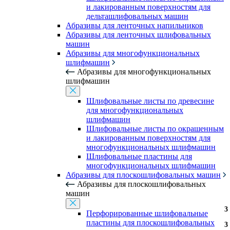
и лакированным поверхностям для
дельташлифовальных машин
Абразивы для ленточных напильников
Абразивы для ленточных шлифовальных
машин
Абразивы для многофункциональных
шлифмашин
Абразивы для многофункциональных
шлифмашин
Шлифовальные листы по древесине
для многофункциональных
шлифмашин
Шлифовальные листы по окрашенным
и лакированным поверхностям для
многофункциональных шлифмашин
Шлифовальные пластины для
многофункциональных шлифмашин
Абразивы для плоскошлифовальных машин
Абразивы для плоскошлифовальных
машин
3
3
3
3
Перфорированные шлифовальные
пластины для плоскошлифовальных
3
3
3
3