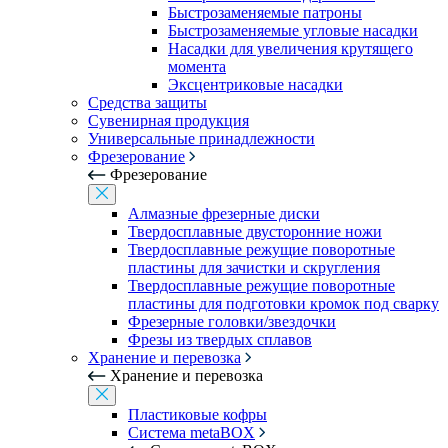
Быстрозаменяемые патроны
Быстрозаменяемые угловые насадки
Насадки для увеличения крутящего
момента
Эксцентриковые насадки
Средства защиты
Сувенирная продукция
Универсальные принадлежности
Фрезерование
Фрезерование
Алмазные фрезерные диски
Твердосплавные двусторонние ножи
Твердосплавные режущие поворотные
пластины для зачистки и скругления
Твердосплавные режущие поворотные
пластины для подготовки кромок под сварку
Фрезерные головки/звездочки
Фрезы из твердых сплавов
Хранение и перевозка
Хранение и перевозка
Пластиковые кофры
Система metaBOX