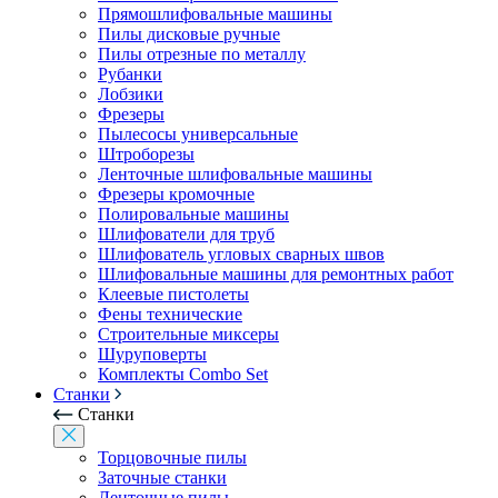
Прямошлифовальные машины
Пилы дисковые ручные
Пилы отрезные по металлу
Рубанки
Лобзики
Фрезеры
Пылесосы универсальные
Штроборезы
Ленточные шлифовальные машины
Фрезеры кромочные
Полировальные машины
Шлифователи для труб
Шлифователь угловых сварных швов
Шлифовальные машины для ремонтных работ
Клеевые пистолеты
Фены технические
Строительные миксеры
Шуруповерты
Комплекты Combo Set
Станки
Станки
Торцовочные пилы
Заточные станки
Ленточные пилы