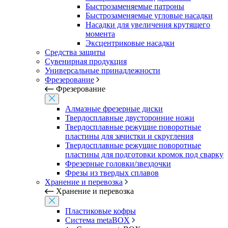
Быстрозаменяемые патроны
Быстрозаменяемые угловые насадки
Насадки для увеличения крутящего
момента
Эксцентриковые насадки
Средства защиты
Сувенирная продукция
Универсальные принадлежности
Фрезерование
Фрезерование
Алмазные фрезерные диски
Твердосплавные двусторонние ножи
Твердосплавные режущие поворотные
пластины для зачистки и скругления
Твердосплавные режущие поворотные
пластины для подготовки кромок под сварку
Фрезерные головки/звездочки
Фрезы из твердых сплавов
Хранение и перевозка
Хранение и перевозка
Пластиковые кофры
Система metaBOX