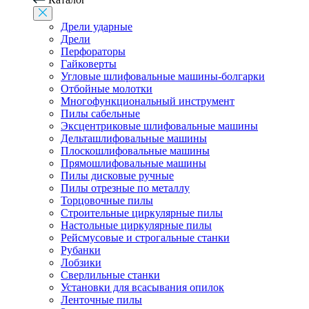
Дрели ударные
Дрели
Перфораторы
Гайковерты
Угловые шлифовальные машины-болгарки
Отбойные молотки
Многофункциональный инструмент
Пилы сабельные
Эксцентриковые шлифовальные машины
Дельташлифовальные машины
Плоскошлифовальные машины
Прямошлифовальные машины
Пилы дисковые ручные
Пилы отрезные по металлу
Торцовочные пилы
Строительные циркулярные пилы
Настольные циркулярные пилы
Рейсмусовые и строгальные станки
Рубанки
Лобзики
Сверлильные станки
Установки для всасывания опилок
Ленточные пилы