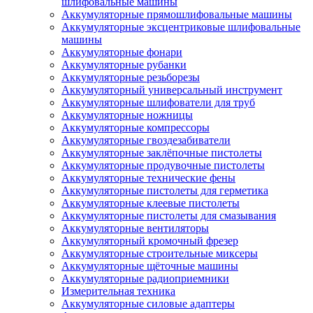
шлифовальные машины
Аккумуляторные прямошлифовальные машины
Аккумуляторные эксцентриковые шлифовальные
машины
Аккумуляторные фонари
Аккумуляторные рубанки
Аккумуляторные резьборезы
Аккумуляторный универсальный инструмент
Аккумуляторные шлифователи для труб
Аккумуляторные ножницы
Аккумуляторные компрессоры
Аккумуляторные гвоздезабиватели
Аккумуляторные заклёпочные пистолеты
Аккумуляторные продувочные пистолеты
Аккумуляторные технические фены
Аккумуляторные пистолеты для герметика
Аккумуляторные клеевые пистолеты
Аккумуляторные пистолеты для смазывания
Аккумуляторные вентиляторы
Аккумуляторный кромочный фрезер
Аккумуляторные строительные миксеры
Аккумуляторные щёточные машины
Аккумуляторные радиоприемники
Измерительная техника
Аккумуляторные силовые адаптеры