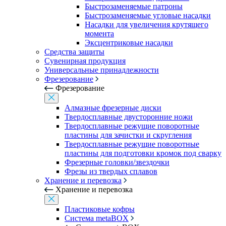
Быстрозаменяемые патроны
Быстрозаменяемые угловые насадки
Насадки для увеличения крутящего
момента
Эксцентриковые насадки
Средства защиты
Сувенирная продукция
Универсальные принадлежности
Фрезерование
Фрезерование
Алмазные фрезерные диски
Твердосплавные двусторонние ножи
Твердосплавные режущие поворотные
пластины для зачистки и скругления
Твердосплавные режущие поворотные
пластины для подготовки кромок под сварку
Фрезерные головки/звездочки
Фрезы из твердых сплавов
Хранение и перевозка
Хранение и перевозка
Пластиковые кофры
Система metaBOX