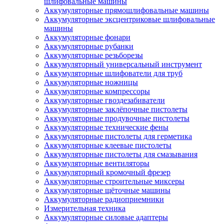
шлифовальные машины
Аккумуляторные прямошлифовальные машины
Аккумуляторные эксцентриковые шлифовальные
машины
Аккумуляторные фонари
Аккумуляторные рубанки
Аккумуляторные резьборезы
Аккумуляторный универсальный инструмент
Аккумуляторные шлифователи для труб
Аккумуляторные ножницы
Аккумуляторные компрессоры
Аккумуляторные гвоздезабиватели
Аккумуляторные заклёпочные пистолеты
Аккумуляторные продувочные пистолеты
Аккумуляторные технические фены
Аккумуляторные пистолеты для герметика
Аккумуляторные клеевые пистолеты
Аккумуляторные пистолеты для смазывания
Аккумуляторные вентиляторы
Аккумуляторный кромочный фрезер
Аккумуляторные строительные миксеры
Аккумуляторные щёточные машины
Аккумуляторные радиоприемники
Измерительная техника
Аккумуляторные силовые адаптеры