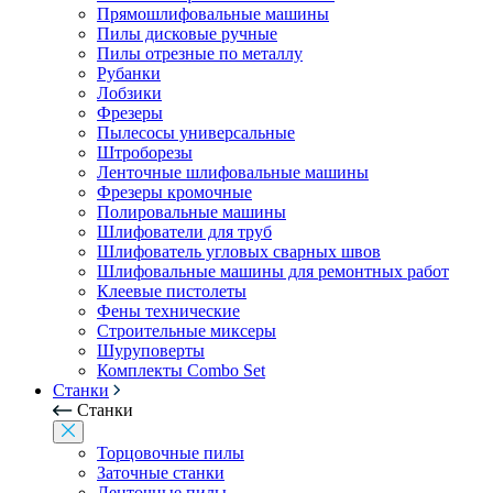
Прямошлифовальные машины
Пилы дисковые ручные
Пилы отрезные по металлу
Рубанки
Лобзики
Фрезеры
Пылесосы универсальные
Штроборезы
Ленточные шлифовальные машины
Фрезеры кромочные
Полировальные машины
Шлифователи для труб
Шлифователь угловых сварных швов
Шлифовальные машины для ремонтных работ
Клеевые пистолеты
Фены технические
Строительные миксеры
Шуруповерты
Комплекты Combo Set
Станки
Станки
Торцовочные пилы
Заточные станки
Ленточные пилы