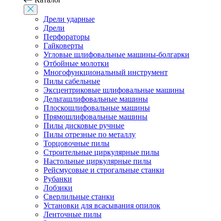
Дрели ударные
Дрели
Перфораторы
Гайковерты
Угловые шлифовальные машины-болгарки
Отбойные молотки
Многофункциональный инструмент
Пилы сабельные
Эксцентриковые шлифовальные машины
Дельташлифовальные машины
Плоскошлифовальные машины
Прямошлифовальные машины
Пилы дисковые ручные
Пилы отрезные по металлу
Торцовочные пилы
Строительные циркулярные пилы
Настольные циркулярные пилы
Рейсмусовые и строгальные станки
Рубанки
Лобзики
Сверлильные станки
Установки для всасывания опилок
Ленточные пилы