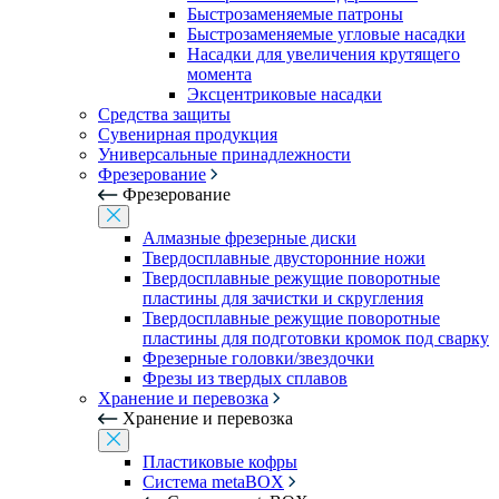
Быстрозаменяемые патроны
Быстрозаменяемые угловые насадки
Насадки для увеличения крутящего
момента
Эксцентриковые насадки
Средства защиты
Сувенирная продукция
Универсальные принадлежности
Фрезерование
Фрезерование
Алмазные фрезерные диски
Твердосплавные двусторонние ножи
Твердосплавные режущие поворотные
пластины для зачистки и скругления
Твердосплавные режущие поворотные
пластины для подготовки кромок под сварку
Фрезерные головки/звездочки
Фрезы из твердых сплавов
Хранение и перевозка
Хранение и перевозка
Пластиковые кофры
Система metaBOX