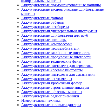
шлифовальные машины
Аккумуляторные прямошлифовальные машины
Аккумуляторные эксцентриковые шлифовальные
машины
Аккумуляторные фонари
Аккумуляторные рубанки
Аккумуляторные резьборезы
Аккумуляторный универсальный инструмент
Аккумуляторные шлифователи для труб
Аккумуляторные ножницы
Аккумуляторные компрессоры
Аккумуляторные гвоздезабиватели
Аккумуляторные заклёпочные пистолеты
Аккумуляторные продувочные пистолеты
Аккумуляторные технические фены
Аккумуляторные пистолеты для герметика
Аккумуляторные клеевые пистолеты
Аккумуляторные пистолеты для смазывания
Аккумуляторные вентиляторы
Аккумуляторный кромочный фрезер
Аккумуляторные строительные миксеры
Аккумуляторные щёточные машины
Аккумуляторные радиоприемники
Измерительная техника
Аккумуляторные силовые адаптеры