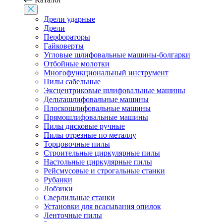
Дрели ударные
Дрели
Перфораторы
Гайковерты
Угловые шлифовальные машины-болгарки
Отбойные молотки
Многофункциональный инструмент
Пилы сабельные
Эксцентриковые шлифовальные машины
Дельташлифовальные машины
Плоскошлифовальные машины
Прямошлифовальные машины
Пилы дисковые ручные
Пилы отрезные по металлу
Торцовочные пилы
Строительные циркулярные пилы
Настольные циркулярные пилы
Рейсмусовые и строгальные станки
Рубанки
Лобзики
Сверлильные станки
Установки для всасывания опилок
Ленточные пилы