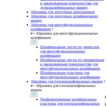
и лакированным поверхностям для
дельташлифовальных машин
Абразивы для ленточных напильников
Абразивы для ленточных шлифовальных
машин
Абразивы для многофункциональных
шлифмашин
Абразивы для многофункциональных
шлифмашин
Шлифовальные листы по древесине
для многофункциональных
шлифмашин
Шлифовальные листы по окрашенным
и лакированным поверхностям для
многофункциональных шлифмашин
Шлифовальные пластины для
многофункциональных шлифмашин
Абразивы для плоскошлифовальных машин
Абразивы для плоскошлифовальных
машин
3
3
Перфорированные шлифовальные
пластины для плоскошлифовальных
3
3