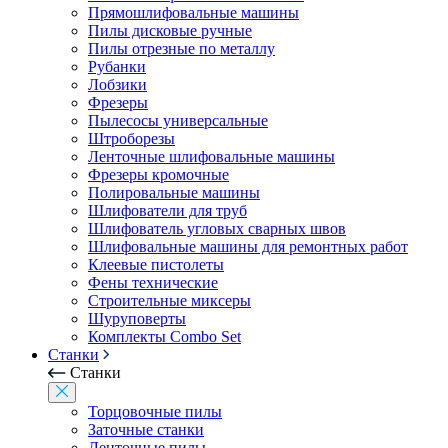
Прямошлифовальные машины
Пилы дисковые ручные
Пилы отрезные по металлу
Рубанки
Лобзики
Фрезеры
Пылесосы универсальные
Штроборезы
Ленточные шлифовальные машины
Фрезеры кромочные
Полировальные машины
Шлифователи для труб
Шлифователь угловых сварных швов
Шлифовальные машины для ремонтных работ
Клеевые пистолеты
Фены технические
Строительные миксеры
Шуруповерты
Комплекты Combo Set
Станки
Станки
Торцовочные пилы
Заточные станки
Ленточные пилы