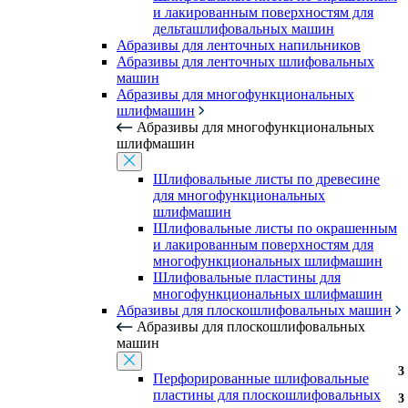
и лакированным поверхностям для
дельташлифовальных машин
Абразивы для ленточных напильников
Абразивы для ленточных шлифовальных
машин
Абразивы для многофункциональных
шлифмашин
Абразивы для многофункциональных
шлифмашин
Шлифовальные листы по древесине
для многофункциональных
шлифмашин
Шлифовальные листы по окрашенным
и лакированным поверхностям для
многофункциональных шлифмашин
Шлифовальные пластины для
многофункциональных шлифмашин
Абразивы для плоскошлифовальных машин
Абразивы для плоскошлифовальных
машин
3
3
3
3
3
3
3
3
3
3
3
3
3
3
3
3
3
3
3
3
3
3
3
Перфорированные шлифовальные
пластины для плоскошлифовальных
3
3
3
3
3
3
3
3
3
3
3
3
3
3
3
3
3
3
3
3
3
3
3