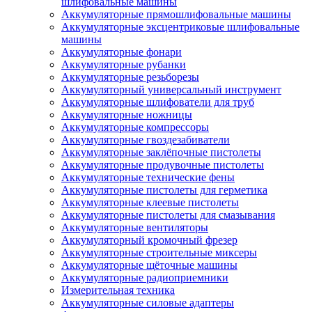
шлифовальные машины
Аккумуляторные прямошлифовальные машины
Аккумуляторные эксцентриковые шлифовальные
машины
Аккумуляторные фонари
Аккумуляторные рубанки
Аккумуляторные резьборезы
Аккумуляторный универсальный инструмент
Аккумуляторные шлифователи для труб
Аккумуляторные ножницы
Аккумуляторные компрессоры
Аккумуляторные гвоздезабиватели
Аккумуляторные заклёпочные пистолеты
Аккумуляторные продувочные пистолеты
Аккумуляторные технические фены
Аккумуляторные пистолеты для герметика
Аккумуляторные клеевые пистолеты
Аккумуляторные пистолеты для смазывания
Аккумуляторные вентиляторы
Аккумуляторный кромочный фрезер
Аккумуляторные строительные миксеры
Аккумуляторные щёточные машины
Аккумуляторные радиоприемники
Измерительная техника
Аккумуляторные силовые адаптеры