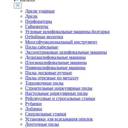
Дрели ударные
Дрели
Перфораторы
Гайковерты
Угловые шлифовальные машины-болгарки
Отбойные молотки
Многофункциональный инструмент
Пилы сабельные
Эксцентриковые шлифовальные машины
Дельташлифовальные машины
Плоскошлифовальные машины
Прямошлифовальные машины
Пилы дисковые ручные
Пилы отрезные по металлу
Торцовочные пилы
Строительные циркулярные пилы
Настольные циркулярные пилы
Рейсмусовые и строгальные станки
Рубанки
Лобзики
Сверлильные станки
Установки для всасывания опилок
Ленточные пилы