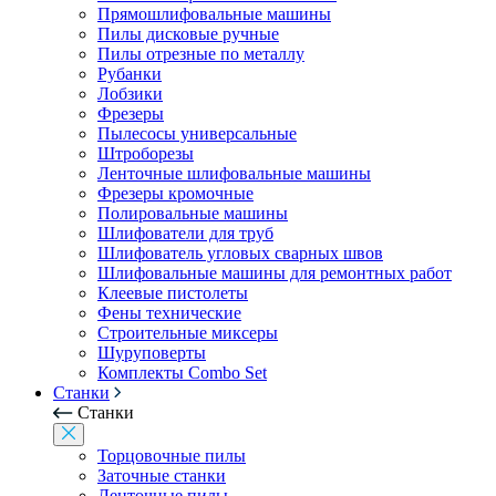
Прямошлифовальные машины
Пилы дисковые ручные
Пилы отрезные по металлу
Рубанки
Лобзики
Фрезеры
Пылесосы универсальные
Штроборезы
Ленточные шлифовальные машины
Фрезеры кромочные
Полировальные машины
Шлифователи для труб
Шлифователь угловых сварных швов
Шлифовальные машины для ремонтных работ
Клеевые пистолеты
Фены технические
Строительные миксеры
Шуруповерты
Комплекты Combo Set
Станки
Станки
Торцовочные пилы
Заточные станки
Ленточные пилы