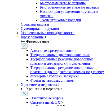
Быстрозаменяемые патроны
Быстрозаменяемые угловые насадки
Насадки для увеличения крутящего
момента
Эксцентриковые насадки
Средства защиты
Сувенирная продукция
Универсальные принадлежности
Фрезерование
Фрезерование
Алмазные фрезерные диски
Твердосплавные двусторонние ножи
Твердосплавные режущие поворотные
пластины для зачистки и скругления
Твердосплавные режущие поворотные
пластины для подготовки кромок под сварку
Фрезерные головки/звездочки
Фрезы из твердых сплавов
Хранение и перевозка
Хранение и перевозка
Пластиковые кофры
Система metaBOX