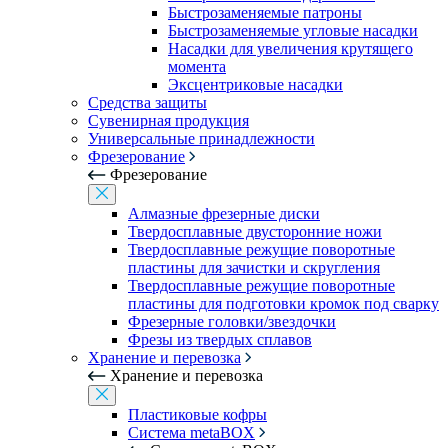
Быстрозаменяемые патроны
Быстрозаменяемые угловые насадки
Насадки для увеличения крутящего
момента
Эксцентриковые насадки
Средства защиты
Сувенирная продукция
Универсальные принадлежности
Фрезерование
Фрезерование
Алмазные фрезерные диски
Твердосплавные двусторонние ножи
Твердосплавные режущие поворотные
пластины для зачистки и скругления
Твердосплавные режущие поворотные
пластины для подготовки кромок под сварку
Фрезерные головки/звездочки
Фрезы из твердых сплавов
Хранение и перевозка
Хранение и перевозка
Пластиковые кофры
Система metaBOX