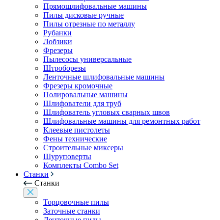
Прямошлифовальные машины
Пилы дисковые ручные
Пилы отрезные по металлу
Рубанки
Лобзики
Фрезеры
Пылесосы универсальные
Штроборезы
Ленточные шлифовальные машины
Фрезеры кромочные
Полировальные машины
Шлифователи для труб
Шлифователь угловых сварных швов
Шлифовальные машины для ремонтных работ
Клеевые пистолеты
Фены технические
Строительные миксеры
Шуруповерты
Комплекты Combo Set
Станки
Станки
Торцовочные пилы
Заточные станки
Ленточные пилы