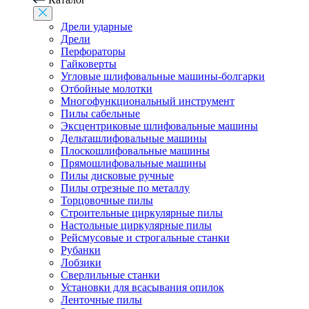
Дрели ударные
Дрели
Перфораторы
Гайковерты
Угловые шлифовальные машины-болгарки
Отбойные молотки
Многофункциональный инструмент
Пилы сабельные
Эксцентриковые шлифовальные машины
Дельташлифовальные машины
Плоскошлифовальные машины
Прямошлифовальные машины
Пилы дисковые ручные
Пилы отрезные по металлу
Торцовочные пилы
Строительные циркулярные пилы
Настольные циркулярные пилы
Рейсмусовые и строгальные станки
Рубанки
Лобзики
Сверлильные станки
Установки для всасывания опилок
Ленточные пилы