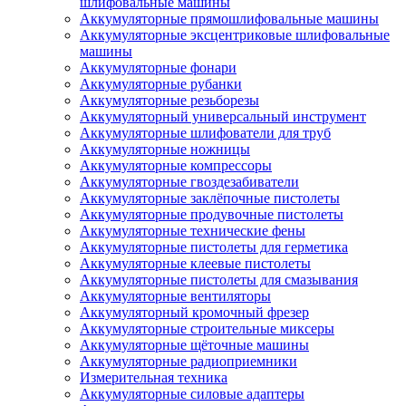
шлифовальные машины
Аккумуляторные прямошлифовальные машины
Аккумуляторные эксцентриковые шлифовальные
машины
Аккумуляторные фонари
Аккумуляторные рубанки
Аккумуляторные резьборезы
Аккумуляторный универсальный инструмент
Аккумуляторные шлифователи для труб
Аккумуляторные ножницы
Аккумуляторные компрессоры
Аккумуляторные гвоздезабиватели
Аккумуляторные заклёпочные пистолеты
Аккумуляторные продувочные пистолеты
Аккумуляторные технические фены
Аккумуляторные пистолеты для герметика
Аккумуляторные клеевые пистолеты
Аккумуляторные пистолеты для смазывания
Аккумуляторные вентиляторы
Аккумуляторный кромочный фрезер
Аккумуляторные строительные миксеры
Аккумуляторные щёточные машины
Аккумуляторные радиоприемники
Измерительная техника
Аккумуляторные силовые адаптеры