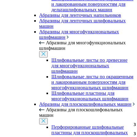
и лакированным поверхностям для
дельташлифовальных машин
Абразивы для ленточных напильников
Абразивы для ленточных шлифовальных
машин
Абразивы для многофункциональных
шлифмашин
Абразивы для многофункциональных
шлифмашин
Шлифовальные листы по древесине
для многофункциональных
шлифмашин
Шлифовальные листы по окрашенным
и лакированным поверхностям для
многофункциональных шлифмашин
Шлифовальные пластины для
многофункциональных шлифмашин
Абразивы для плоскошлифовальных машин
Абразивы для плоскошлифовальных
машин
3
3
3
3
3
3
3
3
3
3
3
3
3
Перфорированные шлифовальные
пластины для плоскошлифовальных
3
3
3
3
3
3
3
3
3
3
3
3
3