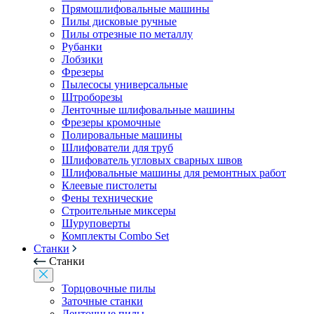
Прямошлифовальные машины
Пилы дисковые ручные
Пилы отрезные по металлу
Рубанки
Лобзики
Фрезеры
Пылесосы универсальные
Штроборезы
Ленточные шлифовальные машины
Фрезеры кромочные
Полировальные машины
Шлифователи для труб
Шлифователь угловых сварных швов
Шлифовальные машины для ремонтных работ
Клеевые пистолеты
Фены технические
Строительные миксеры
Шуруповерты
Комплекты Combo Set
Станки
Станки
Торцовочные пилы
Заточные станки
Ленточные пилы