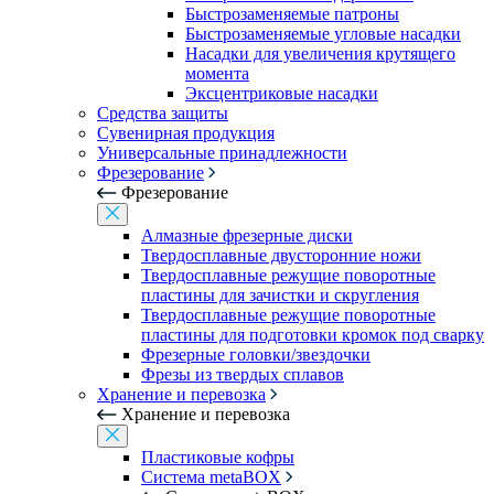
Быстрозаменяемые патроны
Быстрозаменяемые угловые насадки
Насадки для увеличения крутящего
момента
Эксцентриковые насадки
Средства защиты
Сувенирная продукция
Универсальные принадлежности
Фрезерование
Фрезерование
Алмазные фрезерные диски
Твердосплавные двусторонние ножи
Твердосплавные режущие поворотные
пластины для зачистки и скругления
Твердосплавные режущие поворотные
пластины для подготовки кромок под сварку
Фрезерные головки/звездочки
Фрезы из твердых сплавов
Хранение и перевозка
Хранение и перевозка
Пластиковые кофры
Система metaBOX