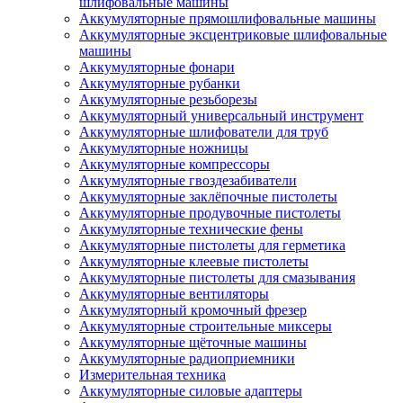
шлифовальные машины
Аккумуляторные прямошлифовальные машины
Аккумуляторные эксцентриковые шлифовальные
машины
Аккумуляторные фонари
Аккумуляторные рубанки
Аккумуляторные резьборезы
Аккумуляторный универсальный инструмент
Аккумуляторные шлифователи для труб
Аккумуляторные ножницы
Аккумуляторные компрессоры
Аккумуляторные гвоздезабиватели
Аккумуляторные заклёпочные пистолеты
Аккумуляторные продувочные пистолеты
Аккумуляторные технические фены
Аккумуляторные пистолеты для герметика
Аккумуляторные клеевые пистолеты
Аккумуляторные пистолеты для смазывания
Аккумуляторные вентиляторы
Аккумуляторный кромочный фрезер
Аккумуляторные строительные миксеры
Аккумуляторные щёточные машины
Аккумуляторные радиоприемники
Измерительная техника
Аккумуляторные силовые адаптеры