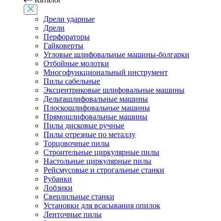
Дрели ударные
Дрели
Перфораторы
Гайковерты
Угловые шлифовальные машины-болгарки
Отбойные молотки
Многофункциональный инструмент
Пилы сабельные
Эксцентриковые шлифовальные машины
Дельташлифовальные машины
Плоскошлифовальные машины
Прямошлифовальные машины
Пилы дисковые ручные
Пилы отрезные по металлу
Торцовочные пилы
Строительные циркулярные пилы
Настольные циркулярные пилы
Рейсмусовые и строгальные станки
Рубанки
Лобзики
Сверлильные станки
Установки для всасывания опилок
Ленточные пилы