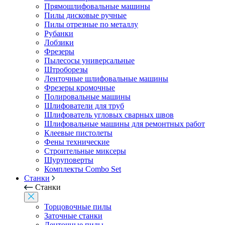
Прямошлифовальные машины
Пилы дисковые ручные
Пилы отрезные по металлу
Рубанки
Лобзики
Фрезеры
Пылесосы универсальные
Штроборезы
Ленточные шлифовальные машины
Фрезеры кромочные
Полировальные машины
Шлифователи для труб
Шлифователь угловых сварных швов
Шлифовальные машины для ремонтных работ
Клеевые пистолеты
Фены технические
Строительные миксеры
Шуруповерты
Комплекты Combo Set
Станки
Станки
Торцовочные пилы
Заточные станки
Ленточные пилы