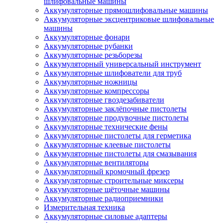
шлифовальные машины
Аккумуляторные прямошлифовальные машины
Аккумуляторные эксцентриковые шлифовальные
машины
Аккумуляторные фонари
Аккумуляторные рубанки
Аккумуляторные резьборезы
Аккумуляторный универсальный инструмент
Аккумуляторные шлифователи для труб
Аккумуляторные ножницы
Аккумуляторные компрессоры
Аккумуляторные гвоздезабиватели
Аккумуляторные заклёпочные пистолеты
Аккумуляторные продувочные пистолеты
Аккумуляторные технические фены
Аккумуляторные пистолеты для герметика
Аккумуляторные клеевые пистолеты
Аккумуляторные пистолеты для смазывания
Аккумуляторные вентиляторы
Аккумуляторный кромочный фрезер
Аккумуляторные строительные миксеры
Аккумуляторные щёточные машины
Аккумуляторные радиоприемники
Измерительная техника
Аккумуляторные силовые адаптеры