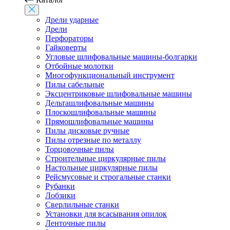
Дрели ударные
Дрели
Перфораторы
Гайковерты
Угловые шлифовальные машины-болгарки
Отбойные молотки
Многофункциональный инструмент
Пилы сабельные
Эксцентриковые шлифовальные машины
Дельташлифовальные машины
Плоскошлифовальные машины
Прямошлифовальные машины
Пилы дисковые ручные
Пилы отрезные по металлу
Торцовочные пилы
Строительные циркулярные пилы
Настольные циркулярные пилы
Рейсмусовые и строгальные станки
Рубанки
Лобзики
Сверлильные станки
Установки для всасывания опилок
Ленточные пилы