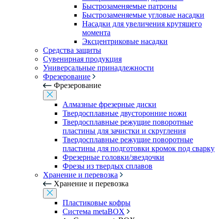
Быстрозаменяемые патроны
Быстрозаменяемые угловые насадки
Насадки для увеличения крутящего
момента
Эксцентриковые насадки
Средства защиты
Сувенирная продукция
Универсальные принадлежности
Фрезерование
Фрезерование
Алмазные фрезерные диски
Твердосплавные двусторонние ножи
Твердосплавные режущие поворотные
пластины для зачистки и скругления
Твердосплавные режущие поворотные
пластины для подготовки кромок под сварку
Фрезерные головки/звездочки
Фрезы из твердых сплавов
Хранение и перевозка
Хранение и перевозка
Пластиковые кофры
Система metaBOX