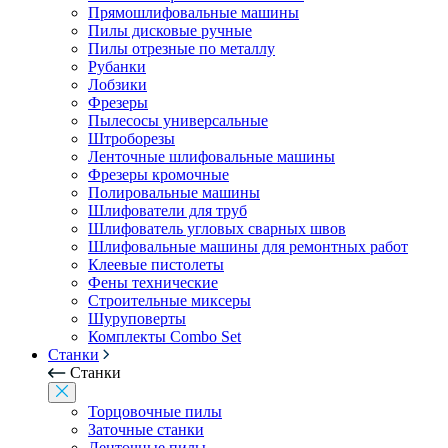
Прямошлифовальные машины
Пилы дисковые ручные
Пилы отрезные по металлу
Рубанки
Лобзики
Фрезеры
Пылесосы универсальные
Штроборезы
Ленточные шлифовальные машины
Фрезеры кромочные
Полировальные машины
Шлифователи для труб
Шлифователь угловых сварных швов
Шлифовальные машины для ремонтных работ
Клеевые пистолеты
Фены технические
Строительные миксеры
Шуруповерты
Комплекты Combo Set
Станки
Станки
Торцовочные пилы
Заточные станки
Ленточные пилы