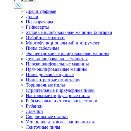
Дрели ударные
Дрели
Перфораторы
Гайковерты
Угловые шлифовальные машины-болгарки
Отбойные молотки
Многофункциональный инструмент
Пилы сабельные
Эксцентриковые шлифовальные машины
Дельташлифовальные машины
Плоскошлифовальные машины
Прямошлифовальные машины
Пилы дисковые ручные
Пилы отрезные по металлу
Торцовочные пилы
Строительные циркулярные пилы
Настольные циркулярные пилы
Рейсмусовые и строгальные станки
Рубанки
Лобзики
Сверлильные станки
Установки для всасывания опилок
Ленточные пилы