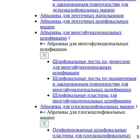
и лакированным поверхностям для
дельташлифовальных машин
Абразивы для ленточных напильников
Абразивы для ленточных шлифовальных
машин
Абразивы для многофункциональных
шлифмашин
Абразивы для многофункциональных
шлифмашин
Шлифовальные листы по древесине
для многофункциональных
шлифмашин
Шлифовальные листы по окрашенным
и лакированным поверхностям для
многофункциональных шлифмашин
Шлифовальные пластины для
многофункциональных шлифмашин
Абразивы для плоскошлифовальных машин
Абразивы для плоскошлифовальных
машин
3
3
3
3
3
3
3
Перфорированные шлифовальные
пластины для плоскошлифовальных
3
3
3
3
3
3
3