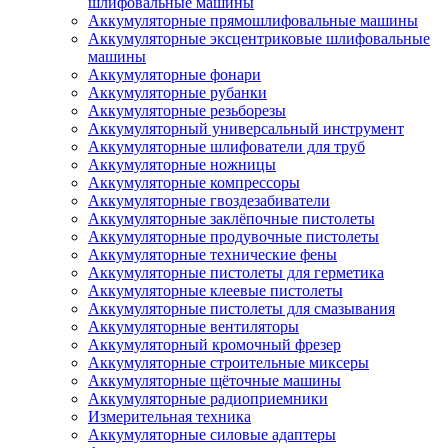
шлифовальные машины
Аккумуляторные прямошлифовальные машины
Аккумуляторные эксцентриковые шлифовальные
машины
Аккумуляторные фонари
Аккумуляторные рубанки
Аккумуляторные резьборезы
Аккумуляторный универсальный инструмент
Аккумуляторные шлифователи для труб
Аккумуляторные ножницы
Аккумуляторные компрессоры
Аккумуляторные гвоздезабиватели
Аккумуляторные заклёпочные пистолеты
Аккумуляторные продувочные пистолеты
Аккумуляторные технические фены
Аккумуляторные пистолеты для герметика
Аккумуляторные клеевые пистолеты
Аккумуляторные пистолеты для смазывания
Аккумуляторные вентиляторы
Аккумуляторный кромочный фрезер
Аккумуляторные строительные миксеры
Аккумуляторные щёточные машины
Аккумуляторные радиоприемники
Измерительная техника
Аккумуляторные силовые адаптеры