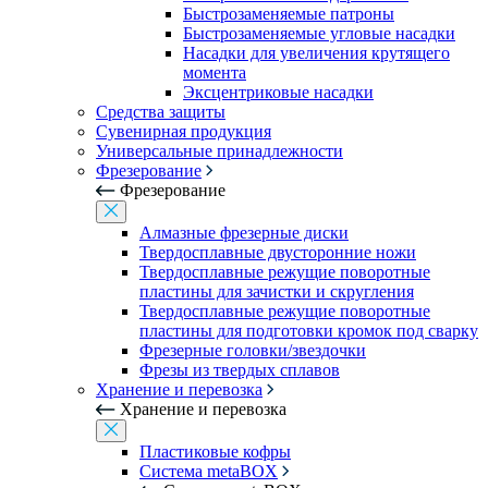
Быстрозаменяемые патроны
Быстрозаменяемые угловые насадки
Насадки для увеличения крутящего
момента
Эксцентриковые насадки
Средства защиты
Сувенирная продукция
Универсальные принадлежности
Фрезерование
Фрезерование
Алмазные фрезерные диски
Твердосплавные двусторонние ножи
Твердосплавные режущие поворотные
пластины для зачистки и скругления
Твердосплавные режущие поворотные
пластины для подготовки кромок под сварку
Фрезерные головки/звездочки
Фрезы из твердых сплавов
Хранение и перевозка
Хранение и перевозка
Пластиковые кофры
Система metaBOX