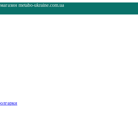
агазин metabo-ukraine.com.ua
олгарки