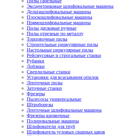
Пилы сабельные
Эксцентриковые шлифовальные машины
Дельташлифовальные машины
Плоскошлифовальные машины
Прямошлифовальные машины
Пилы дисковые ручные
Пилы отрезные по металлу
Торцовочные пилы
Строительные циркулярные пилы
Настольные циркулярные пилы
Рейсмусовые и строгальные станки
Рубанки
Лобзики
Сверлильные станки
Установки для всасывания опилок
Ленточные пилы
Заточные станки
Фрезеры
Пылесосы универсальные
Штроборезы
Ленточные шлифовальные машины
Фрезеры кромочные
Полировальные машины
Шлифователи для труб
Шлифователь угловых сварных швов