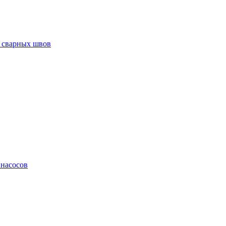
 сварных швов
 насосов