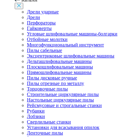
Дрели ударные
Дрели
Перфораторы
Гайковерты
Угловые шлифовальные машины-болгарки
Отбойные молотки
Многофункциональный инструмент
Пилы сабельные
Эксцентриковые шлифовальные машины
Дельташлифовальные машины
Плоскошлифовальные машины
Прямошлифовальные машины
Пилы дисковые ручные
Пилы отрезные по металлу
Торцовочные пилы
Строительные циркулярные пилы
Настольные циркулярные пилы
Рейсмусовые и строгальные станки
Рубанки
Лобзики
Сверлильные станки
Установки для всасывания опилок
Ленточные пилы