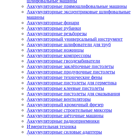
шлифовальные машины
Аккумуляторные прямошлифовальные машины
Аккумуляторные эксцентриковые шлифовальные
машины
Аккумуляторные фонари
Аккумуляторные рубанки
Аккумуляторные резьборезы
Аккумуляторный универсальный инструмент
Аккумуляторные шлифователи для труб
Аккумуляторные ножницы
Аккумуляторные компрессоры
Аккумуляторные гвоздезабиватели
Аккумуляторные заклёпочные пистолеты
Аккумуляторные продувочные пистолеты
Аккумуляторные технические фены
Аккумуляторные пистолеты для герметика
Аккумуляторные клеевые пистолеты
Аккумуляторные пистолеты для смазывания
Аккумуляторные вентиляторы
Аккумуляторный кромочный фрезер
Аккумуляторные строительные миксеры
Аккумуляторные щёточные машины
Аккумуляторные радиоприемники
Измерительная техника
Аккумуляторные силовые адаптеры