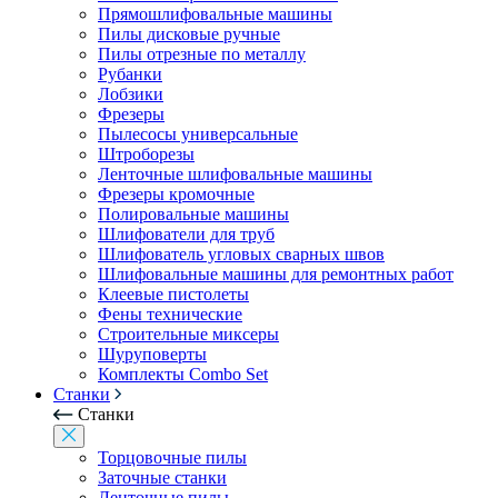
Прямошлифовальные машины
Пилы дисковые ручные
Пилы отрезные по металлу
Рубанки
Лобзики
Фрезеры
Пылесосы универсальные
Штроборезы
Ленточные шлифовальные машины
Фрезеры кромочные
Полировальные машины
Шлифователи для труб
Шлифователь угловых сварных швов
Шлифовальные машины для ремонтных работ
Клеевые пистолеты
Фены технические
Строительные миксеры
Шуруповерты
Комплекты Combo Set
Станки
Станки
Торцовочные пилы
Заточные станки
Ленточные пилы