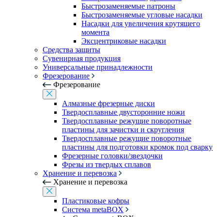
Быстрозаменяемые патроны
Быстрозаменяемые угловые насадки
Насадки для увеличения крутящего
момента
Эксцентриковые насадки
Средства защиты
Сувенирная продукция
Универсальные принадлежности
Фрезерование
Фрезерование
Алмазные фрезерные диски
Твердосплавные двусторонние ножи
Твердосплавные режущие поворотные
пластины для зачистки и скругления
Твердосплавные режущие поворотные
пластины для подготовки кромок под сварку
Фрезерные головки/звездочки
Фрезы из твердых сплавов
Хранение и перевозка
Хранение и перевозка
Пластиковые кофры
Система metaBOX