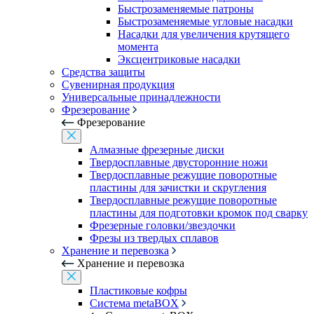
Быстрозаменяемые патроны
Быстрозаменяемые угловые насадки
Насадки для увеличения крутящего
момента
Эксцентриковые насадки
Средства защиты
Сувенирная продукция
Универсальные принадлежности
Фрезерование
Фрезерование
Алмазные фрезерные диски
Твердосплавные двусторонние ножи
Твердосплавные режущие поворотные
пластины для зачистки и скругления
Твердосплавные режущие поворотные
пластины для подготовки кромок под сварку
Фрезерные головки/звездочки
Фрезы из твердых сплавов
Хранение и перевозка
Хранение и перевозка
Пластиковые кофры
Система metaBOX