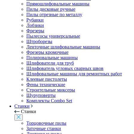
Прямошлифовальные машины
Пилы дисковые ручные
Пилы отрезные по металлу
Рубанки
Лобзики
Фрезеры
Пылесосы универсальные
Штроборезы
Ленточные шлифовальные машины
Фрезеры кромочные
Полировальные машины
Шлифователи для труб
Шлифователь угловых сварных швов
Шлифовальные машины для ремонтных работ
Клеевые пистолеты
Фены технические
Строительные миксеры
Шуруповерты
Комплекты Combo Set
Станки
Станки
Торцовочные пилы
Заточные станки
Ленточные пилы