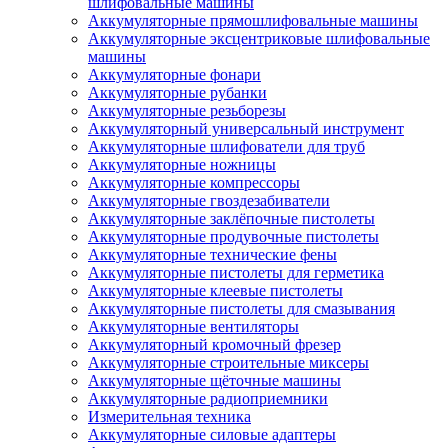
шлифовальные машины
Аккумуляторные прямошлифовальные машины
Аккумуляторные эксцентриковые шлифовальные
машины
Аккумуляторные фонари
Аккумуляторные рубанки
Аккумуляторные резьборезы
Аккумуляторный универсальный инструмент
Аккумуляторные шлифователи для труб
Аккумуляторные ножницы
Аккумуляторные компрессоры
Аккумуляторные гвоздезабиватели
Аккумуляторные заклёпочные пистолеты
Аккумуляторные продувочные пистолеты
Аккумуляторные технические фены
Аккумуляторные пистолеты для герметика
Аккумуляторные клеевые пистолеты
Аккумуляторные пистолеты для смазывания
Аккумуляторные вентиляторы
Аккумуляторный кромочный фрезер
Аккумуляторные строительные миксеры
Аккумуляторные щёточные машины
Аккумуляторные радиоприемники
Измерительная техника
Аккумуляторные силовые адаптеры