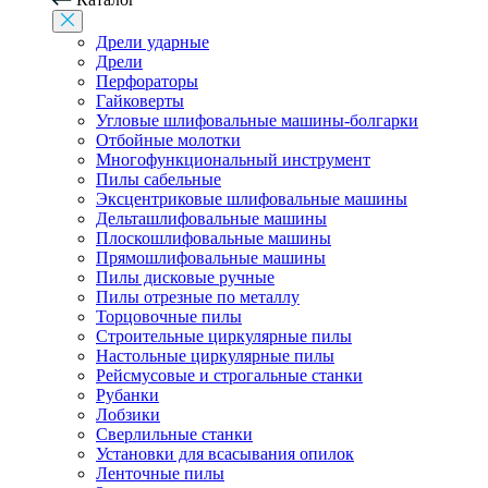
Дрели ударные
Дрели
Перфораторы
Гайковерты
Угловые шлифовальные машины-болгарки
Отбойные молотки
Многофункциональный инструмент
Пилы сабельные
Эксцентриковые шлифовальные машины
Дельташлифовальные машины
Плоскошлифовальные машины
Прямошлифовальные машины
Пилы дисковые ручные
Пилы отрезные по металлу
Торцовочные пилы
Строительные циркулярные пилы
Настольные циркулярные пилы
Рейсмусовые и строгальные станки
Рубанки
Лобзики
Сверлильные станки
Установки для всасывания опилок
Ленточные пилы