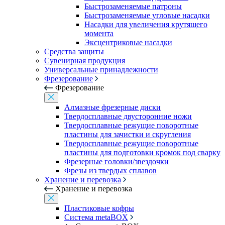
Быстрозаменяемые патроны
Быстрозаменяемые угловые насадки
Насадки для увеличения крутящего
момента
Эксцентриковые насадки
Средства защиты
Сувенирная продукция
Универсальные принадлежности
Фрезерование
Фрезерование
Алмазные фрезерные диски
Твердосплавные двусторонние ножи
Твердосплавные режущие поворотные
пластины для зачистки и скругления
Твердосплавные режущие поворотные
пластины для подготовки кромок под сварку
Фрезерные головки/звездочки
Фрезы из твердых сплавов
Хранение и перевозка
Хранение и перевозка
Пластиковые кофры
Система metaBOX