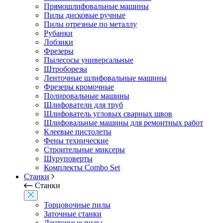
Прямошлифовальные машины
Пилы дисковые ручные
Пилы отрезные по металлу
Рубанки
Лобзики
Фрезеры
Пылесосы универсальные
Штроборезы
Ленточные шлифовальные машины
Фрезеры кромочные
Полировальные машины
Шлифователи для труб
Шлифователь угловых сварных швов
Шлифовальные машины для ремонтных работ
Клеевые пистолеты
Фены технические
Строительные миксеры
Шуруповерты
Комплекты Combo Set
Станки
Станки
Торцовочные пилы
Заточные станки
Ленточные пилы