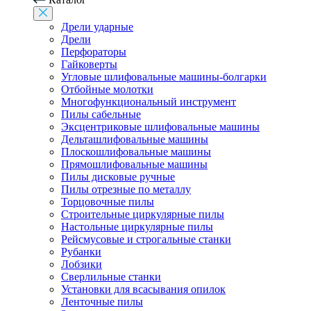
Дрели ударные
Дрели
Перфораторы
Гайковерты
Угловые шлифовальные машины-болгарки
Отбойные молотки
Многофункциональный инструмент
Пилы сабельные
Эксцентриковые шлифовальные машины
Дельташлифовальные машины
Плоскошлифовальные машины
Прямошлифовальные машины
Пилы дисковые ручные
Пилы отрезные по металлу
Торцовочные пилы
Строительные циркулярные пилы
Настольные циркулярные пилы
Рейсмусовые и строгальные станки
Рубанки
Лобзики
Сверлильные станки
Установки для всасывания опилок
Ленточные пилы