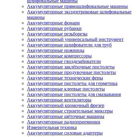
шлифовальные машины
Аккумуляторные прямошлифовальные машины
Аккумуляторные эксцентриковые шлифовальные
машины
Аккумуляторные фонари
Аккумуляторные рубанки
Аккумуляторные резьборезы
Аккумуляторный универсальный инструмент
Аккумуляторные шлифователи для труб
Аккумуляторные ножницы
Аккумуляторные компрессоры
Аккумуляторные гвоздезабиватели
Аккумуляторные заклёпочные пистолеты
Аккумуляторные продувочные пистолеты
Аккумуляторные технические фены
Аккумуляторные пистолеты для герметика
Аккумуляторные клеевые пистолеты
Аккумуляторные пистолеты для смазывания
Аккумуляторные вентиляторы
Аккумуляторный кромочный фрезер
Аккумуляторные строительные миксеры
Аккумуляторные щёточные машины
Аккумуляторные радиоприемники
Измерительная техника
Аккумуляторные силовые адаптеры