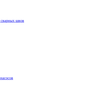
 сварных швов
 насосов