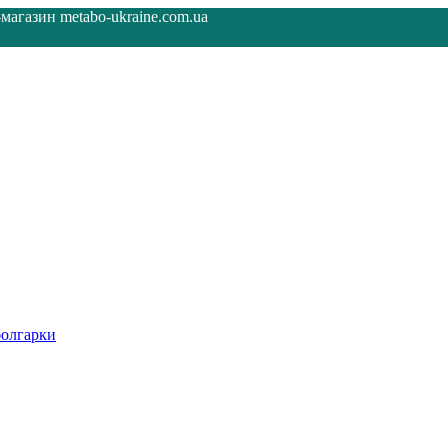
агазин metabo-ukraine.com.ua
олгарки