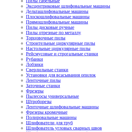
Пилы сабельные
Эксцентриковые шлифовальные машины
Дельташлифовальные машины
Плоскошлифовальные машины
Прямошлифовальные машины
Пилы дисковые ручные
Пилы отрезные по металлу
Торцовочные пилы
Строительные циркулярные пилы
Настольные циркулярные пилы
Рейсмусовые и строгальные станки
Рубанки
Лобзики
Сверлильные станки
Установки для всасывания опилок
Ленточные пилы
Заточные станки
Фрезеры
Пылесосы универсальные
Штроборезы
Ленточные шлифовальные машины
Фрезеры кромочные
Полировальные машины
Шлифователи для труб
Шлифователь угловых сварных швов