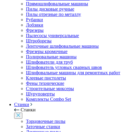
Прямошлифовальные машины
Пилы дисковые ручные
Пилы отрезные по металлу
Рубанки
Лобзики
Фрезеры
Пылесосы универсальные
Штроборезы
Ленточные шлифовальные машины
Фрезеры кромочные
Полировальные машины
Шлифователи для труб
Шлифователь угловых сварных швов
Шлифовальные машины для ремонтных работ
Клеевые пистолеты
Фены технические
Строительные миксеры
Шуруповерты
Комплекты Combo Set
Станки
Станки
Торцовочные пилы
Заточные станки
Ленточные пилы