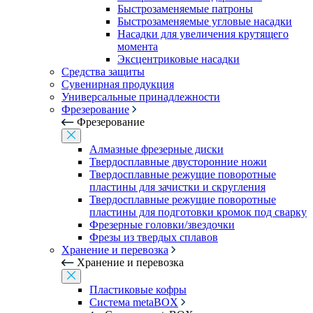
Быстрозаменяемые патроны
Быстрозаменяемые угловые насадки
Насадки для увеличения крутящего
момента
Эксцентриковые насадки
Средства защиты
Сувенирная продукция
Универсальные принадлежности
Фрезерование
Фрезерование
Алмазные фрезерные диски
Твердосплавные двусторонние ножи
Твердосплавные режущие поворотные
пластины для зачистки и скругления
Твердосплавные режущие поворотные
пластины для подготовки кромок под сварку
Фрезерные головки/звездочки
Фрезы из твердых сплавов
Хранение и перевозка
Хранение и перевозка
Пластиковые кофры
Система metaBOX