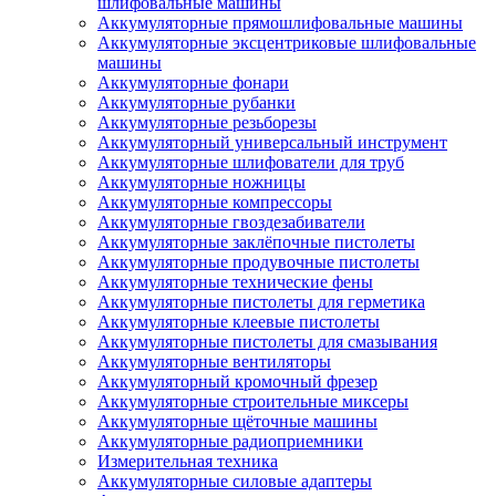
шлифовальные машины
Аккумуляторные прямошлифовальные машины
Аккумуляторные эксцентриковые шлифовальные
машины
Аккумуляторные фонари
Аккумуляторные рубанки
Аккумуляторные резьборезы
Аккумуляторный универсальный инструмент
Аккумуляторные шлифователи для труб
Аккумуляторные ножницы
Аккумуляторные компрессоры
Аккумуляторные гвоздезабиватели
Аккумуляторные заклёпочные пистолеты
Аккумуляторные продувочные пистолеты
Аккумуляторные технические фены
Аккумуляторные пистолеты для герметика
Аккумуляторные клеевые пистолеты
Аккумуляторные пистолеты для смазывания
Аккумуляторные вентиляторы
Аккумуляторный кромочный фрезер
Аккумуляторные строительные миксеры
Аккумуляторные щёточные машины
Аккумуляторные радиоприемники
Измерительная техника
Аккумуляторные силовые адаптеры