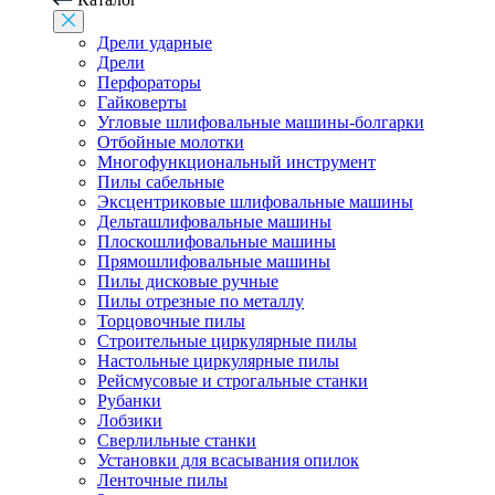
Дрели ударные
Дрели
Перфораторы
Гайковерты
Угловые шлифовальные машины-болгарки
Отбойные молотки
Многофункциональный инструмент
Пилы сабельные
Эксцентриковые шлифовальные машины
Дельташлифовальные машины
Плоскошлифовальные машины
Прямошлифовальные машины
Пилы дисковые ручные
Пилы отрезные по металлу
Торцовочные пилы
Строительные циркулярные пилы
Настольные циркулярные пилы
Рейсмусовые и строгальные станки
Рубанки
Лобзики
Сверлильные станки
Установки для всасывания опилок
Ленточные пилы