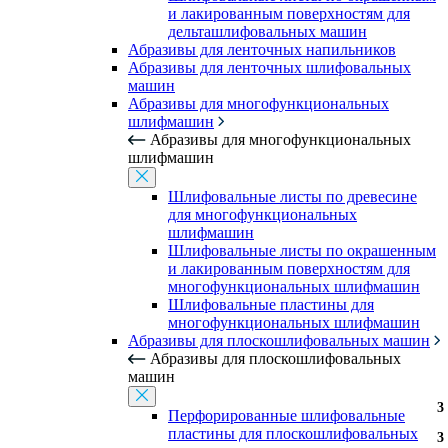
и лакированным поверхностям для
дельташлифовальных машин
Абразивы для ленточных напильников
Абразивы для ленточных шлифовальных
машин
Абразивы для многофункциональных
шлифмашин
Абразивы для многофункциональных
шлифмашин
Шлифовальные листы по древесине
для многофункциональных
шлифмашин
Шлифовальные листы по окрашенным
и лакированным поверхностям для
многофункциональных шлифмашин
Шлифовальные пластины для
многофункциональных шлифмашин
Абразивы для плоскошлифовальных машин
Абразивы для плоскошлифовальных
машин
3
3
3
3
3
3
3
3
3
3
3
3
3
3
3
3
Перфорированные шлифовальные
пластины для плоскошлифовальных
3
3
3
3
3
3
3
3
3
3
3
3
3
3
3
3