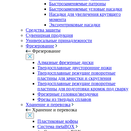
Быстрозаменяемые патроны
Быстрозаменяемые угловые насадки
Насадки для увеличения крутящего
момента
Эксцентриковые насадки
Средства защиты
Сувенирная продукция
Универсальные принадлежности
Фрезерование
Фрезерование
Алмазные фрезерные диски
Твердосплавные двусторонние ножи
Твердосплавные режущие поворотные
пластины для зачистки и скругления
Твердосплавные режущие поворотные
пластины для подготовки кромок под сварку
Фрезерные головки/звездочки
Фрезы из твердых сплавов
Хранение и перевозка
Хранение и перевозка
Пластиковые кофры
Система metaBOX