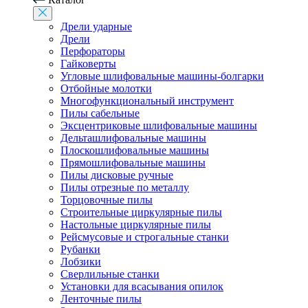
Дрели ударные
Дрели
Перфораторы
Гайковерты
Угловые шлифовальные машины-болгарки
Отбойные молотки
Многофункциональный инструмент
Пилы сабельные
Эксцентриковые шлифовальные машины
Дельташлифовальные машины
Плоскошлифовальные машины
Прямошлифовальные машины
Пилы дисковые ручные
Пилы отрезные по металлу
Торцовочные пилы
Строительные циркулярные пилы
Настольные циркулярные пилы
Рейсмусовые и строгальные станки
Рубанки
Лобзики
Сверлильные станки
Установки для всасывания опилок
Ленточные пилы