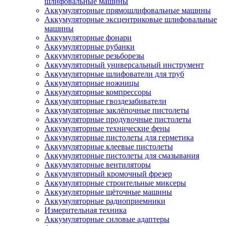
шлифовальные машины
Аккумуляторные прямошлифовальные машины
Аккумуляторные эксцентриковые шлифовальные
машины
Аккумуляторные фонари
Аккумуляторные рубанки
Аккумуляторные резьборезы
Аккумуляторный универсальный инструмент
Аккумуляторные шлифователи для труб
Аккумуляторные ножницы
Аккумуляторные компрессоры
Аккумуляторные гвоздезабиватели
Аккумуляторные заклёпочные пистолеты
Аккумуляторные продувочные пистолеты
Аккумуляторные технические фены
Аккумуляторные пистолеты для герметика
Аккумуляторные клеевые пистолеты
Аккумуляторные пистолеты для смазывания
Аккумуляторные вентиляторы
Аккумуляторный кромочный фрезер
Аккумуляторные строительные миксеры
Аккумуляторные щёточные машины
Аккумуляторные радиоприемники
Измерительная техника
Аккумуляторные силовые адаптеры