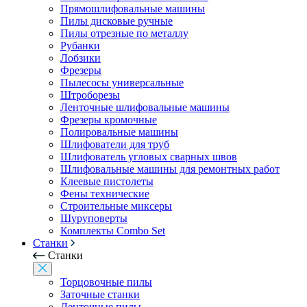
Прямошлифовальные машины
Пилы дисковые ручные
Пилы отрезные по металлу
Рубанки
Лобзики
Фрезеры
Пылесосы универсальные
Штроборезы
Ленточные шлифовальные машины
Фрезеры кромочные
Полировальные машины
Шлифователи для труб
Шлифователь угловых сварных швов
Шлифовальные машины для ремонтных работ
Клеевые пистолеты
Фены технические
Строительные миксеры
Шуруповерты
Комплекты Combo Set
Станки
Станки
Торцовочные пилы
Заточные станки
Ленточные пилы