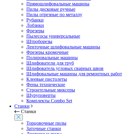
Прямошлифовальные машины
Пилы дисковые ручные
Пилы отрезные по металлу
Рубанки
Лобзики
Фрезеры
Пылесосы универсальные
Штроборезы
Ленточные шлифовальные машины
Фрезеры кромочные
Полировальные машины
Шлифователи для труб
Шлифователь угловых сварных швов
Шлифовальные машины для ремонтных работ
Клеевые пистолеты
Фены технические
Строительные миксеры
Шуруповерты
Комплекты Combo Set
Станки
Станки
Торцовочные пилы
Заточные станки
Ленточные пилы