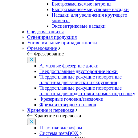
Быстрозаменяемые патроны
Быстрозаменяемые угловые насадки
Насадки для увеличения крутящего
момента
Эксцентриковые насадки
Средства защиты
Сувенирная продукция
Универсальные принадлежности
Фрезерование
Фрезерование
Алмазные фрезерные диски
Твердосплавные двусторонние ножи
Твердосплавные режущие поворотные
пластины для зачистки и скругления
Твердосплавные режущие поворотные
пластины для подготовки кромок под сварку
Фрезерные головки/звездочки
Фрезы из твердых сплавов
Хранение и перевозка
Хранение и перевозка
Пластиковые кофры
Система metaBOX