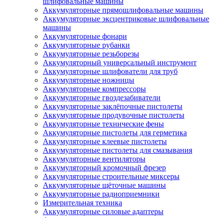
шлифовальные машины
Аккумуляторные прямошлифовальные машины
Аккумуляторные эксцентриковые шлифовальные
машины
Аккумуляторные фонари
Аккумуляторные рубанки
Аккумуляторные резьборезы
Аккумуляторный универсальный инструмент
Аккумуляторные шлифователи для труб
Аккумуляторные ножницы
Аккумуляторные компрессоры
Аккумуляторные гвоздезабиватели
Аккумуляторные заклёпочные пистолеты
Аккумуляторные продувочные пистолеты
Аккумуляторные технические фены
Аккумуляторные пистолеты для герметика
Аккумуляторные клеевые пистолеты
Аккумуляторные пистолеты для смазывания
Аккумуляторные вентиляторы
Аккумуляторный кромочный фрезер
Аккумуляторные строительные миксеры
Аккумуляторные щёточные машины
Аккумуляторные радиоприемники
Измерительная техника
Аккумуляторные силовые адаптеры