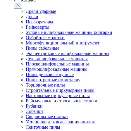
Дрели ударные
Дрели
Перфораторы
Гайковерты
Угловые шлифовальные машины-болгарки
Отбойные молотки
Многофункциональный инструмент
Пилы сабельные
Эксцентриковые шлифовальные машины
Дельташлифовальные машины
Плоскошлифовальные машины
Прямошлифовальные машины
Пилы дисковые ручные
Пилы отрезные по металлу
Торцовочные пилы
Строительные циркулярные пилы
Настольные циркулярные пилы
Рейсмусовые и строгальные станки
Рубанки
Лобзики
Сверлильные станки
Установки для всасывания опилок
Ленточные пилы