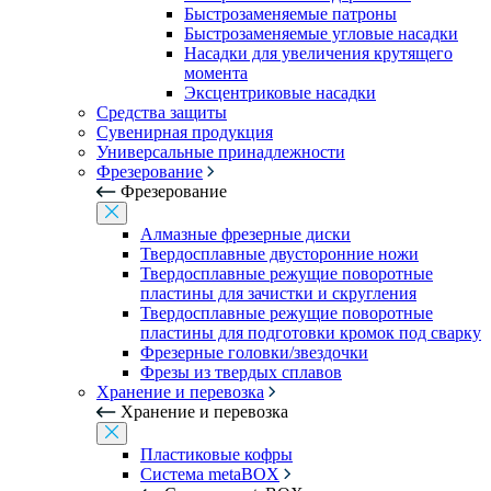
Быстрозаменяемые патроны
Быстрозаменяемые угловые насадки
Насадки для увеличения крутящего
момента
Эксцентриковые насадки
Средства защиты
Сувенирная продукция
Универсальные принадлежности
Фрезерование
Фрезерование
Алмазные фрезерные диски
Твердосплавные двусторонние ножи
Твердосплавные режущие поворотные
пластины для зачистки и скругления
Твердосплавные режущие поворотные
пластины для подготовки кромок под сварку
Фрезерные головки/звездочки
Фрезы из твердых сплавов
Хранение и перевозка
Хранение и перевозка
Пластиковые кофры
Система metaBOX