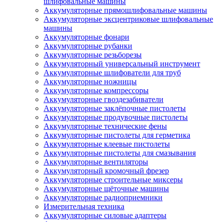
шлифовальные машины
Аккумуляторные прямошлифовальные машины
Аккумуляторные эксцентриковые шлифовальные
машины
Аккумуляторные фонари
Аккумуляторные рубанки
Аккумуляторные резьборезы
Аккумуляторный универсальный инструмент
Аккумуляторные шлифователи для труб
Аккумуляторные ножницы
Аккумуляторные компрессоры
Аккумуляторные гвоздезабиватели
Аккумуляторные заклёпочные пистолеты
Аккумуляторные продувочные пистолеты
Аккумуляторные технические фены
Аккумуляторные пистолеты для герметика
Аккумуляторные клеевые пистолеты
Аккумуляторные пистолеты для смазывания
Аккумуляторные вентиляторы
Аккумуляторный кромочный фрезер
Аккумуляторные строительные миксеры
Аккумуляторные щёточные машины
Аккумуляторные радиоприемники
Измерительная техника
Аккумуляторные силовые адаптеры