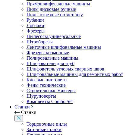
Прямошлифовальные машины
Пилы дисковые ручные
Пилы отрезные по металлу
Рубанки
Лобзики
Фрезеры
Пылесосы универсальные
Штроборезы
Ленточные шлифовальные машины
Фрезеры кромочные
Полировальные машины
Шлифователи для труб
Шлифователь угловых сварных швов
Шлифовальные машины для ремонтных работ
Клеевые пистолеты
Фены технические
Строительные миксеры
Шуруповерты
Комплекты Combo Set
Станки
Станки
Торцовочные пилы
Заточные станки
Ленточные пилы