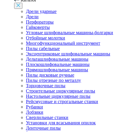
Дрели ударные
Дрели
Перфораторы
Гайковерты
Угловые шлифовальные машины-болгарки
Отбойные молотки
Многофункциональный инструмент
Пилы сабельные
Эксцентриковые шлифовальные машины
Дельташлифовальные машины
Плоскошлифовальные машины
Прямошлифовальные машины
Пилы дисковые ручные
Пилы отрезные по металлу
Торцовочные пилы
Строительные циркулярные пилы
Настольные циркулярные пилы
Рейсмусовые и строгальные станки
Рубанки
Лобзики
Сверлильные станки
Установки для всасывания опилок
Ленточные пилы