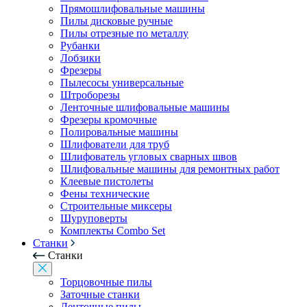
Прямошлифовальные машины
Пилы дисковые ручные
Пилы отрезные по металлу
Рубанки
Лобзики
Фрезеры
Пылесосы универсальные
Штроборезы
Ленточные шлифовальные машины
Фрезеры кромочные
Полировальные машины
Шлифователи для труб
Шлифователь угловых сварных швов
Шлифовальные машины для ремонтных работ
Клеевые пистолеты
Фены технические
Строительные миксеры
Шуруповерты
Комплекты Combo Set
Станки
Станки
Торцовочные пилы
Заточные станки
Ленточные пилы