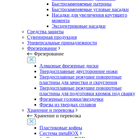
Быстрозаменяемые патроны
Быстрозаменяемые угловые насадки
Насадки для увеличения крутящего
момента
Эксцентриковые насадки
Средства защиты
Сувенирная продукция
Универсальные принадлежности
Фрезерование
Фрезерование
Алмазные фрезерные диски
Твердосплавные двусторонние ножи
Твердосплавные режущие поворотные
пластины для зачистки и скругления
Твердосплавные режущие поворотные
пластины для подготовки кромок под сварку
Фрезерные головки/звездочки
Фрезы из твердых сплавов
Хранение и перевозка
Хранение и перевозка
Пластиковые кофры
Система metaBOX