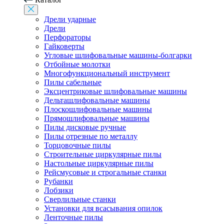
Дрели ударные
Дрели
Перфораторы
Гайковерты
Угловые шлифовальные машины-болгарки
Отбойные молотки
Многофункциональный инструмент
Пилы сабельные
Эксцентриковые шлифовальные машины
Дельташлифовальные машины
Плоскошлифовальные машины
Прямошлифовальные машины
Пилы дисковые ручные
Пилы отрезные по металлу
Торцовочные пилы
Строительные циркулярные пилы
Настольные циркулярные пилы
Рейсмусовые и строгальные станки
Рубанки
Лобзики
Сверлильные станки
Установки для всасывания опилок
Ленточные пилы