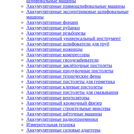
шлифовальные машины
Аккумуляторные прямошлифовальные машины
Аккумуляторные эксцентриковые шлифовальные
машины
Аккумуляторные фонари
Аккумуляторные рубанки
Аккумуляторные резьборезы
Аккумуляторный универсальный инструмент
Аккумуляторные шлифователи для труб
Аккумуляторные ножницы
Аккумуляторные компрессоры
Аккумуляторные гвоздезабиватели
Аккумуляторные заклёпочные пистолеты
Аккумуляторные продувочные пистолеты
Аккумуляторные технические фены
Аккумуляторные пистолеты для герметика
Аккумуляторные клеевые пистолеты
Аккумуляторные пистолеты для смазывания
Аккумуляторные вентиляторы
Аккумуляторный кромочный фрезер
Аккумуляторные строительные миксеры
Аккумуляторные щёточные машины
Аккумуляторные радиоприемники
Измерительная техника
Аккумуляторные силовые адаптеры