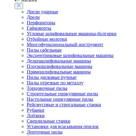
Дрели ударные
Дрели
Перфораторы
Гайковерты
Угловые шлифовальные машины-болгарки
Отбойные молотки
Многофункциональный инструмент
Пилы сабельные
Эксцентриковые шлифовальные машины
Дельташлифовальные машины
Плоскошлифовальные машины
Прямошлифовальные машины
Пилы дисковые ручные
Пилы отрезные по металлу
Торцовочные пилы
Строительные циркулярные пилы
Настольные циркулярные пилы
Рейсмусовые и строгальные станки
Рубанки
Лобзики
Сверлильные станки
Установки для всасывания опилок
Ленточные пилы