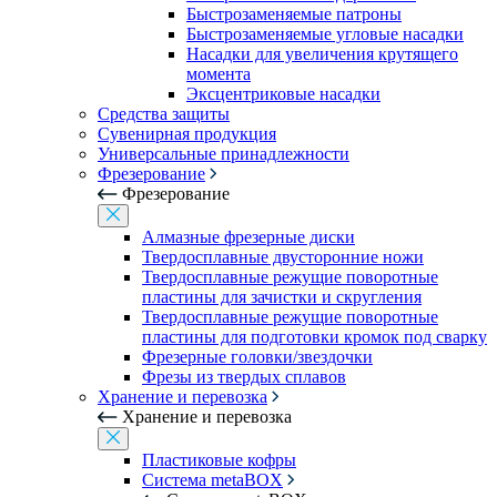
Быстрозаменяемые патроны
Быстрозаменяемые угловые насадки
Насадки для увеличения крутящего
момента
Эксцентриковые насадки
Средства защиты
Сувенирная продукция
Универсальные принадлежности
Фрезерование
Фрезерование
Алмазные фрезерные диски
Твердосплавные двусторонние ножи
Твердосплавные режущие поворотные
пластины для зачистки и скругления
Твердосплавные режущие поворотные
пластины для подготовки кромок под сварку
Фрезерные головки/звездочки
Фрезы из твердых сплавов
Хранение и перевозка
Хранение и перевозка
Пластиковые кофры
Система metaBOX