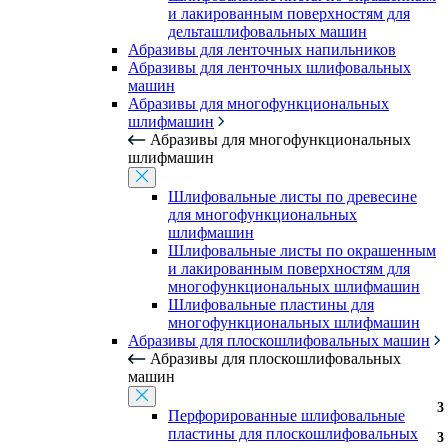
и лакированным поверхностям для
дельташлифовальных машин
Абразивы для ленточных напильников
Абразивы для ленточных шлифовальных
машин
Абразивы для многофункциональных
шлифмашин
Абразивы для многофункциональных
шлифмашин
Шлифовальные листы по древесине
для многофункциональных
шлифмашин
Шлифовальные листы по окрашенным
и лакированным поверхностям для
многофункциональных шлифмашин
Шлифовальные пластины для
многофункциональных шлифмашин
Абразивы для плоскошлифовальных машин
Абразивы для плоскошлифовальных
машин
3
3
Перфорированные шлифовальные
пластины для плоскошлифовальных
3
3