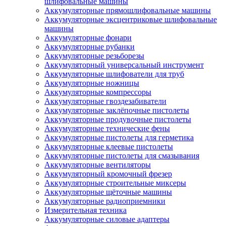
шлифовальные машины
Аккумуляторные прямошлифовальные машины
Аккумуляторные эксцентриковые шлифовальные
машины
Аккумуляторные фонари
Аккумуляторные рубанки
Аккумуляторные резьборезы
Аккумуляторный универсальный инструмент
Аккумуляторные шлифователи для труб
Аккумуляторные ножницы
Аккумуляторные компрессоры
Аккумуляторные гвоздезабиватели
Аккумуляторные заклёпочные пистолеты
Аккумуляторные продувочные пистолеты
Аккумуляторные технические фены
Аккумуляторные пистолеты для герметика
Аккумуляторные клеевые пистолеты
Аккумуляторные пистолеты для смазывания
Аккумуляторные вентиляторы
Аккумуляторный кромочный фрезер
Аккумуляторные строительные миксеры
Аккумуляторные щёточные машины
Аккумуляторные радиоприемники
Измерительная техника
Аккумуляторные силовые адаптеры