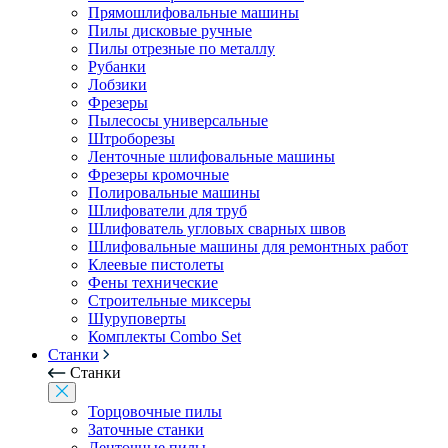
Прямошлифовальные машины
Пилы дисковые ручные
Пилы отрезные по металлу
Рубанки
Лобзики
Фрезеры
Пылесосы универсальные
Штроборезы
Ленточные шлифовальные машины
Фрезеры кромочные
Полировальные машины
Шлифователи для труб
Шлифователь угловых сварных швов
Шлифовальные машины для ремонтных работ
Клеевые пистолеты
Фены технические
Строительные миксеры
Шуруповерты
Комплекты Combo Set
Станки
Станки
Торцовочные пилы
Заточные станки
Ленточные пилы