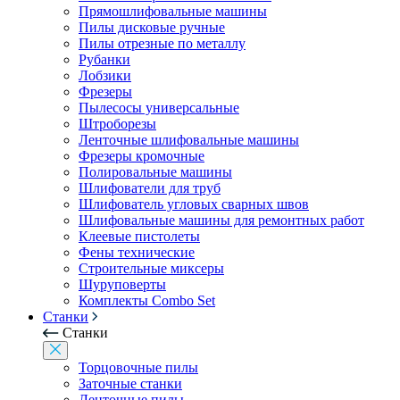
Прямошлифовальные машины
Пилы дисковые ручные
Пилы отрезные по металлу
Рубанки
Лобзики
Фрезеры
Пылесосы универсальные
Штроборезы
Ленточные шлифовальные машины
Фрезеры кромочные
Полировальные машины
Шлифователи для труб
Шлифователь угловых сварных швов
Шлифовальные машины для ремонтных работ
Клеевые пистолеты
Фены технические
Строительные миксеры
Шуруповерты
Комплекты Combo Set
Станки
Станки
Торцовочные пилы
Заточные станки
Ленточные пилы