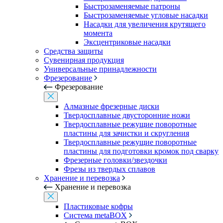
Быстрозаменяемые патроны
Быстрозаменяемые угловые насадки
Насадки для увеличения крутящего
момента
Эксцентриковые насадки
Средства защиты
Сувенирная продукция
Универсальные принадлежности
Фрезерование
Фрезерование
Алмазные фрезерные диски
Твердосплавные двусторонние ножи
Твердосплавные режущие поворотные
пластины для зачистки и скругления
Твердосплавные режущие поворотные
пластины для подготовки кромок под сварку
Фрезерные головки/звездочки
Фрезы из твердых сплавов
Хранение и перевозка
Хранение и перевозка
Пластиковые кофры
Система metaBOX