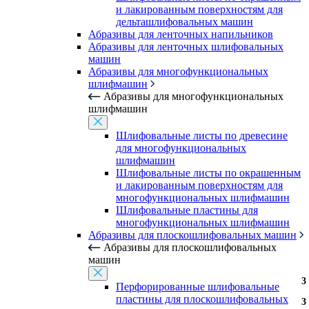
и лакированным поверхностям для
дельташлифовальных машин
Абразивы для ленточных напильников
Абразивы для ленточных шлифовальных
машин
Абразивы для многофункциональных
шлифмашин
Абразивы для многофункциональных
шлифмашин
Шлифовальные листы по древесине
для многофункциональных
шлифмашин
Шлифовальные листы по окрашенным
и лакированным поверхностям для
многофункциональных шлифмашин
Шлифовальные пластины для
многофункциональных шлифмашин
Абразивы для плоскошлифовальных машин
Абразивы для плоскошлифовальных
машин
3
3
Перфорированные шлифовальные
пластины для плоскошлифовальных
3
3