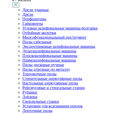
Дрели ударные
Дрели
Перфораторы
Гайковерты
Угловые шлифовальные машины-болгарки
Отбойные молотки
Многофункциональный инструмент
Пилы сабельные
Эксцентриковые шлифовальные машины
Дельташлифовальные машины
Плоскошлифовальные машины
Прямошлифовальные машины
Пилы дисковые ручные
Пилы отрезные по металлу
Торцовочные пилы
Строительные циркулярные пилы
Настольные циркулярные пилы
Рейсмусовые и строгальные станки
Рубанки
Лобзики
Сверлильные станки
Установки для всасывания опилок
Ленточные пилы