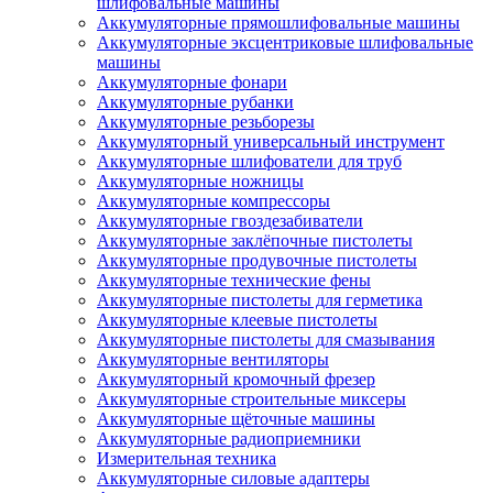
шлифовальные машины
Аккумуляторные прямошлифовальные машины
Аккумуляторные эксцентриковые шлифовальные
машины
Аккумуляторные фонари
Аккумуляторные рубанки
Аккумуляторные резьборезы
Аккумуляторный универсальный инструмент
Аккумуляторные шлифователи для труб
Аккумуляторные ножницы
Аккумуляторные компрессоры
Аккумуляторные гвоздезабиватели
Аккумуляторные заклёпочные пистолеты
Аккумуляторные продувочные пистолеты
Аккумуляторные технические фены
Аккумуляторные пистолеты для герметика
Аккумуляторные клеевые пистолеты
Аккумуляторные пистолеты для смазывания
Аккумуляторные вентиляторы
Аккумуляторный кромочный фрезер
Аккумуляторные строительные миксеры
Аккумуляторные щёточные машины
Аккумуляторные радиоприемники
Измерительная техника
Аккумуляторные силовые адаптеры