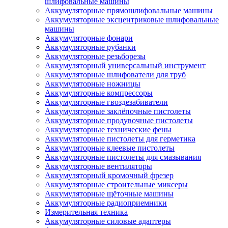
шлифовальные машины
Аккумуляторные прямошлифовальные машины
Аккумуляторные эксцентриковые шлифовальные
машины
Аккумуляторные фонари
Аккумуляторные рубанки
Аккумуляторные резьборезы
Аккумуляторный универсальный инструмент
Аккумуляторные шлифователи для труб
Аккумуляторные ножницы
Аккумуляторные компрессоры
Аккумуляторные гвоздезабиватели
Аккумуляторные заклёпочные пистолеты
Аккумуляторные продувочные пистолеты
Аккумуляторные технические фены
Аккумуляторные пистолеты для герметика
Аккумуляторные клеевые пистолеты
Аккумуляторные пистолеты для смазывания
Аккумуляторные вентиляторы
Аккумуляторный кромочный фрезер
Аккумуляторные строительные миксеры
Аккумуляторные щёточные машины
Аккумуляторные радиоприемники
Измерительная техника
Аккумуляторные силовые адаптеры