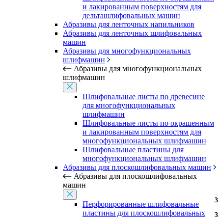
и лакированным поверхностям для
дельташлифовальных машин
Абразивы для ленточных напильников
Абразивы для ленточных шлифовальных
машин
Абразивы для многофункциональных
шлифмашин
Абразивы для многофункциональных
шлифмашин
Шлифовальные листы по древесине
для многофункциональных
шлифмашин
Шлифовальные листы по окрашенным
и лакированным поверхностям для
многофункциональных шлифмашин
Шлифовальные пластины для
многофункциональных шлифмашин
Абразивы для плоскошлифовальных машин
Абразивы для плоскошлифовальных
машин
3
3
Перфорированные шлифовальные
пластины для плоскошлифовальных
3
3