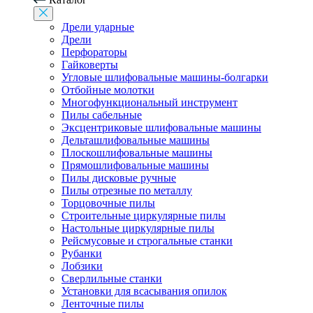
Дрели ударные
Дрели
Перфораторы
Гайковерты
Угловые шлифовальные машины-болгарки
Отбойные молотки
Многофункциональный инструмент
Пилы сабельные
Эксцентриковые шлифовальные машины
Дельташлифовальные машины
Плоскошлифовальные машины
Прямошлифовальные машины
Пилы дисковые ручные
Пилы отрезные по металлу
Торцовочные пилы
Строительные циркулярные пилы
Настольные циркулярные пилы
Рейсмусовые и строгальные станки
Рубанки
Лобзики
Сверлильные станки
Установки для всасывания опилок
Ленточные пилы