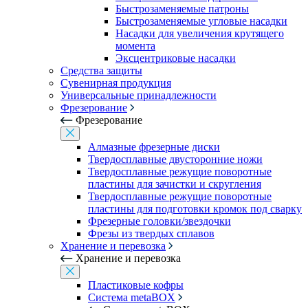
Быстрозаменяемые патроны
Быстрозаменяемые угловые насадки
Насадки для увеличения крутящего
момента
Эксцентриковые насадки
Средства защиты
Сувенирная продукция
Универсальные принадлежности
Фрезерование
Фрезерование
Алмазные фрезерные диски
Твердосплавные двусторонние ножи
Твердосплавные режущие поворотные
пластины для зачистки и скругления
Твердосплавные режущие поворотные
пластины для подготовки кромок под сварку
Фрезерные головки/звездочки
Фрезы из твердых сплавов
Хранение и перевозка
Хранение и перевозка
Пластиковые кофры
Система metaBOX