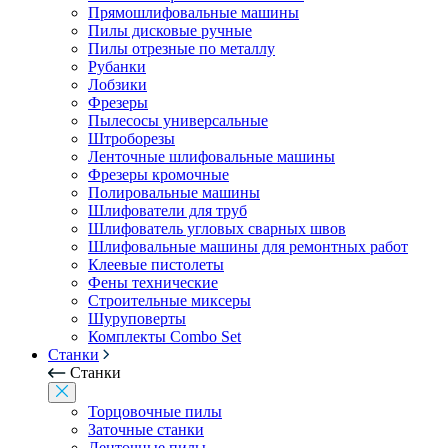
Прямошлифовальные машины
Пилы дисковые ручные
Пилы отрезные по металлу
Рубанки
Лобзики
Фрезеры
Пылесосы универсальные
Штроборезы
Ленточные шлифовальные машины
Фрезеры кромочные
Полировальные машины
Шлифователи для труб
Шлифователь угловых сварных швов
Шлифовальные машины для ремонтных работ
Клеевые пистолеты
Фены технические
Строительные миксеры
Шуруповерты
Комплекты Combo Set
Станки
Станки
Торцовочные пилы
Заточные станки
Ленточные пилы