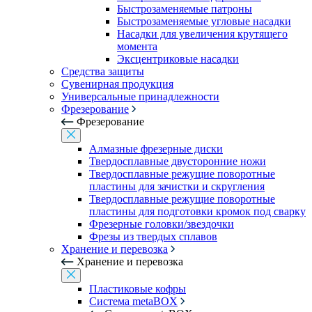
Быстрозаменяемые патроны
Быстрозаменяемые угловые насадки
Насадки для увеличения крутящего
момента
Эксцентриковые насадки
Средства защиты
Сувенирная продукция
Универсальные принадлежности
Фрезерование
Фрезерование
Алмазные фрезерные диски
Твердосплавные двусторонние ножи
Твердосплавные режущие поворотные
пластины для зачистки и скругления
Твердосплавные режущие поворотные
пластины для подготовки кромок под сварку
Фрезерные головки/звездочки
Фрезы из твердых сплавов
Хранение и перевозка
Хранение и перевозка
Пластиковые кофры
Система metaBOX