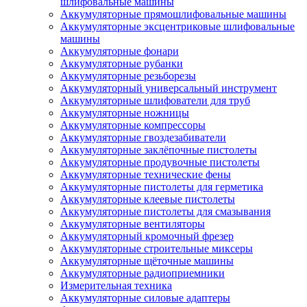
шлифовальные машины
Аккумуляторные прямошлифовальные машины
Аккумуляторные эксцентриковые шлифовальные
машины
Аккумуляторные фонари
Аккумуляторные рубанки
Аккумуляторные резьборезы
Аккумуляторный универсальный инструмент
Аккумуляторные шлифователи для труб
Аккумуляторные ножницы
Аккумуляторные компрессоры
Аккумуляторные гвоздезабиватели
Аккумуляторные заклёпочные пистолеты
Аккумуляторные продувочные пистолеты
Аккумуляторные технические фены
Аккумуляторные пистолеты для герметика
Аккумуляторные клеевые пистолеты
Аккумуляторные пистолеты для смазывания
Аккумуляторные вентиляторы
Аккумуляторный кромочный фрезер
Аккумуляторные строительные миксеры
Аккумуляторные щёточные машины
Аккумуляторные радиоприемники
Измерительная техника
Аккумуляторные силовые адаптеры