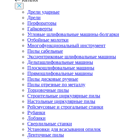
Дрели ударные
Дрели
Перфораторы
Гайковерты
Угловые шлифовальные машины-болгарки
Отбойные молотки
Многофункциональный инструмент
Пилы сабельные
Эксцентриковые шлифовальные машины
Дельташлифовальные машины
Плоскошлифовальные машины
Прямошлифовальные машины
Пилы дисковые ручные
Пилы отрезные по металлу
Торцовочные пилы
Строительные циркулярные пилы
Настольные циркулярные пилы
Рейсмусовые и строгальные станки
Рубанки
Лобзики
Сверлильные станки
Установки для всасывания опилок
Ленточные пилы