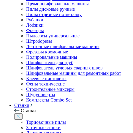
Прямошлифовальные машины
Пилы дисковые ручные
Пилы отрезные по металлу
Рубанки
Лобзики
Фрезеры
Пылесосы универсальные
Штроборезы
Ленточные шлифовальные машины
Фрезеры кромочные
Полировальные машины
Шлифователи для труб
Шлифователь угловых сварных швов
Шлифовальные машины для ремонтных работ
Клеевые пистолеты
Фены технические
Строительные миксеры
Шуруповерты
Комплекты Combo Set
Станки
Станки
Торцовочные пилы
Заточные станки
Ленточные пилы