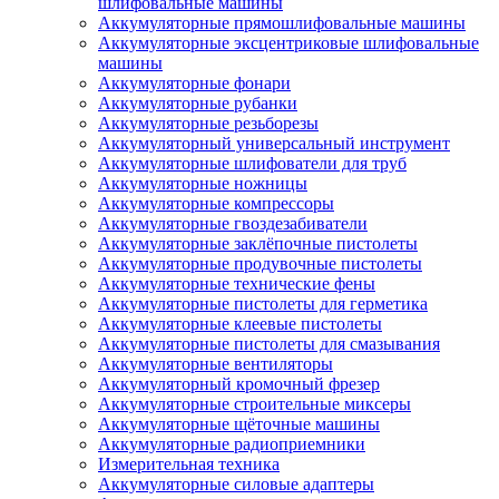
шлифовальные машины
Аккумуляторные прямошлифовальные машины
Аккумуляторные эксцентриковые шлифовальные
машины
Аккумуляторные фонари
Аккумуляторные рубанки
Аккумуляторные резьборезы
Аккумуляторный универсальный инструмент
Аккумуляторные шлифователи для труб
Аккумуляторные ножницы
Аккумуляторные компрессоры
Аккумуляторные гвоздезабиватели
Аккумуляторные заклёпочные пистолеты
Аккумуляторные продувочные пистолеты
Аккумуляторные технические фены
Аккумуляторные пистолеты для герметика
Аккумуляторные клеевые пистолеты
Аккумуляторные пистолеты для смазывания
Аккумуляторные вентиляторы
Аккумуляторный кромочный фрезер
Аккумуляторные строительные миксеры
Аккумуляторные щёточные машины
Аккумуляторные радиоприемники
Измерительная техника
Аккумуляторные силовые адаптеры