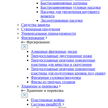
Быстрозаменяемые патроны
Быстрозаменяемые угловые насадки
Насадки для увеличения крутящего
момента
Эксцентриковые насадки
Средства защиты
Сувенирная продукция
Универсальные принадлежности
Фрезерование
Фрезерование
Алмазные фрезерные диски
Твердосплавные двусторонние ножи
Твердосплавные режущие поворотные
пластины для зачистки и скругления
Твердосплавные режущие поворотные
пластины для подготовки кромок под сварку
Фрезерные головки/звездочки
Фрезы из твердых сплавов
Хранение и перевозка
Хранение и перевозка
Пластиковые кофры
Система metaBOX