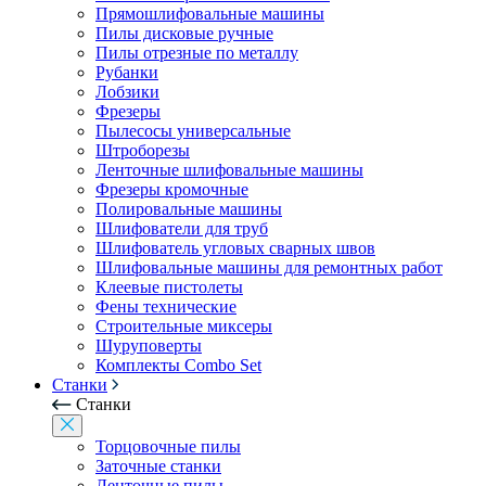
Прямошлифовальные машины
Пилы дисковые ручные
Пилы отрезные по металлу
Рубанки
Лобзики
Фрезеры
Пылесосы универсальные
Штроборезы
Ленточные шлифовальные машины
Фрезеры кромочные
Полировальные машины
Шлифователи для труб
Шлифователь угловых сварных швов
Шлифовальные машины для ремонтных работ
Клеевые пистолеты
Фены технические
Строительные миксеры
Шуруповерты
Комплекты Combo Set
Станки
Станки
Торцовочные пилы
Заточные станки
Ленточные пилы