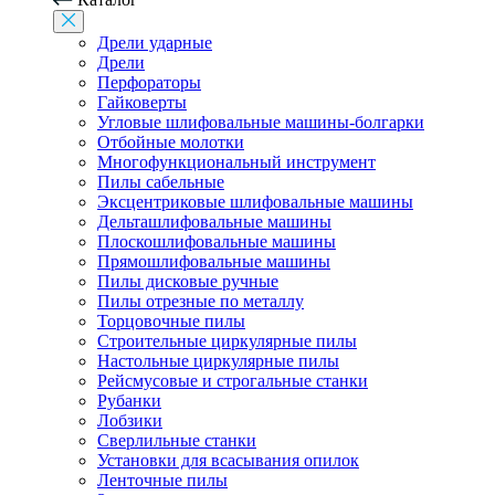
Дрели ударные
Дрели
Перфораторы
Гайковерты
Угловые шлифовальные машины-болгарки
Отбойные молотки
Многофункциональный инструмент
Пилы сабельные
Эксцентриковые шлифовальные машины
Дельташлифовальные машины
Плоскошлифовальные машины
Прямошлифовальные машины
Пилы дисковые ручные
Пилы отрезные по металлу
Торцовочные пилы
Строительные циркулярные пилы
Настольные циркулярные пилы
Рейсмусовые и строгальные станки
Рубанки
Лобзики
Сверлильные станки
Установки для всасывания опилок
Ленточные пилы