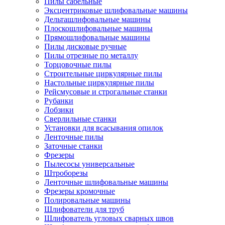
Пилы сабельные
Эксцентриковые шлифовальные машины
Дельташлифовальные машины
Плоскошлифовальные машины
Прямошлифовальные машины
Пилы дисковые ручные
Пилы отрезные по металлу
Торцовочные пилы
Строительные циркулярные пилы
Настольные циркулярные пилы
Рейсмусовые и строгальные станки
Рубанки
Лобзики
Сверлильные станки
Установки для всасывания опилок
Ленточные пилы
Заточные станки
Фрезеры
Пылесосы универсальные
Штроборезы
Ленточные шлифовальные машины
Фрезеры кромочные
Полировальные машины
Шлифователи для труб
Шлифователь угловых сварных швов