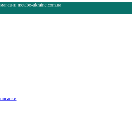
агазин metabo-ukraine.com.ua
олгарки