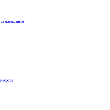
 сварных швов
 насосов