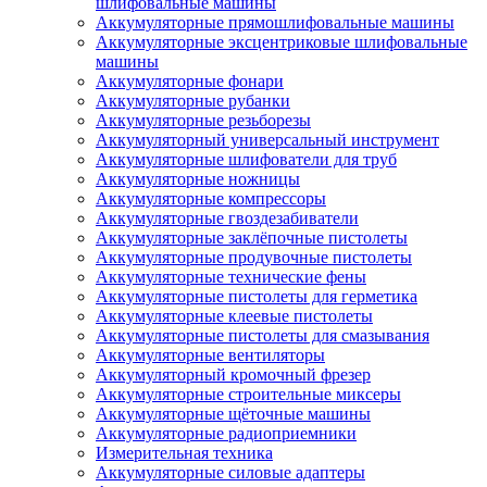
шлифовальные машины
Аккумуляторные прямошлифовальные машины
Аккумуляторные эксцентриковые шлифовальные
машины
Аккумуляторные фонари
Аккумуляторные рубанки
Аккумуляторные резьборезы
Аккумуляторный универсальный инструмент
Аккумуляторные шлифователи для труб
Аккумуляторные ножницы
Аккумуляторные компрессоры
Аккумуляторные гвоздезабиватели
Аккумуляторные заклёпочные пистолеты
Аккумуляторные продувочные пистолеты
Аккумуляторные технические фены
Аккумуляторные пистолеты для герметика
Аккумуляторные клеевые пистолеты
Аккумуляторные пистолеты для смазывания
Аккумуляторные вентиляторы
Аккумуляторный кромочный фрезер
Аккумуляторные строительные миксеры
Аккумуляторные щёточные машины
Аккумуляторные радиоприемники
Измерительная техника
Аккумуляторные силовые адаптеры