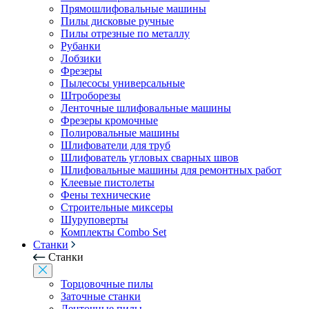
Прямошлифовальные машины
Пилы дисковые ручные
Пилы отрезные по металлу
Рубанки
Лобзики
Фрезеры
Пылесосы универсальные
Штроборезы
Ленточные шлифовальные машины
Фрезеры кромочные
Полировальные машины
Шлифователи для труб
Шлифователь угловых сварных швов
Шлифовальные машины для ремонтных работ
Клеевые пистолеты
Фены технические
Строительные миксеры
Шуруповерты
Комплекты Combo Set
Станки
Станки
Торцовочные пилы
Заточные станки
Ленточные пилы