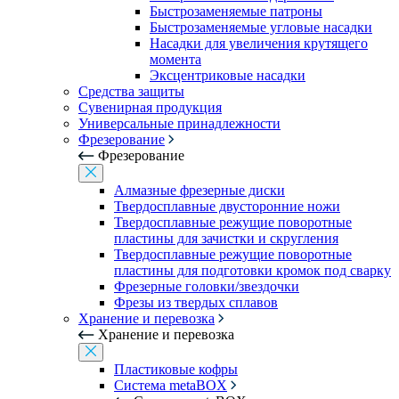
Быстрозаменяемые патроны
Быстрозаменяемые угловые насадки
Насадки для увеличения крутящего
момента
Эксцентриковые насадки
Средства защиты
Сувенирная продукция
Универсальные принадлежности
Фрезерование
Фрезерование
Алмазные фрезерные диски
Твердосплавные двусторонние ножи
Твердосплавные режущие поворотные
пластины для зачистки и скругления
Твердосплавные режущие поворотные
пластины для подготовки кромок под сварку
Фрезерные головки/звездочки
Фрезы из твердых сплавов
Хранение и перевозка
Хранение и перевозка
Пластиковые кофры
Система metaBOX