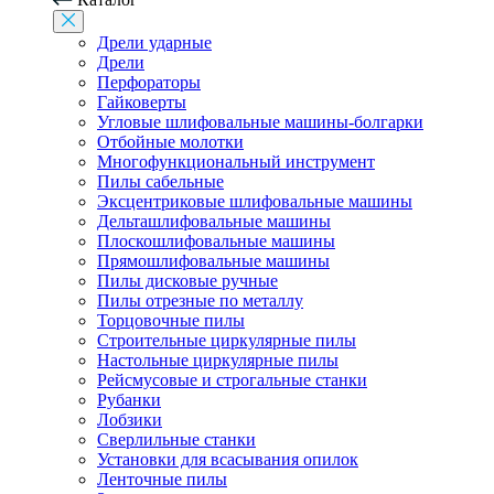
Дрели ударные
Дрели
Перфораторы
Гайковерты
Угловые шлифовальные машины-болгарки
Отбойные молотки
Многофункциональный инструмент
Пилы сабельные
Эксцентриковые шлифовальные машины
Дельташлифовальные машины
Плоскошлифовальные машины
Прямошлифовальные машины
Пилы дисковые ручные
Пилы отрезные по металлу
Торцовочные пилы
Строительные циркулярные пилы
Настольные циркулярные пилы
Рейсмусовые и строгальные станки
Рубанки
Лобзики
Сверлильные станки
Установки для всасывания опилок
Ленточные пилы