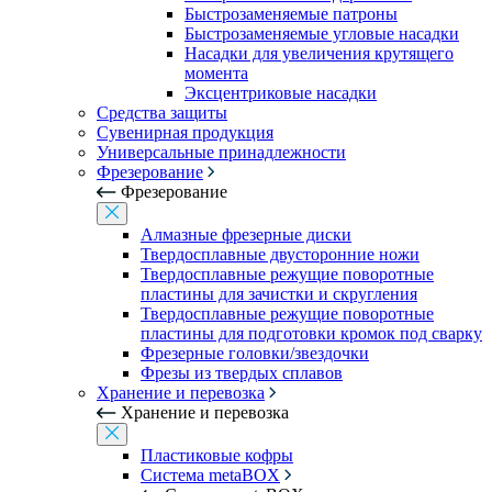
Быстрозаменяемые патроны
Быстрозаменяемые угловые насадки
Насадки для увеличения крутящего
момента
Эксцентриковые насадки
Средства защиты
Сувенирная продукция
Универсальные принадлежности
Фрезерование
Фрезерование
Алмазные фрезерные диски
Твердосплавные двусторонние ножи
Твердосплавные режущие поворотные
пластины для зачистки и скругления
Твердосплавные режущие поворотные
пластины для подготовки кромок под сварку
Фрезерные головки/звездочки
Фрезы из твердых сплавов
Хранение и перевозка
Хранение и перевозка
Пластиковые кофры
Система metaBOX