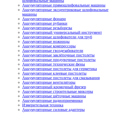
шлифовальные машины
Аккумуляторные прямошлифовальные машины
Аккумуляторные эксцентриковые шлифовальные
машины
Аккумуляторные фонари
Аккумуляторные рубанки
Аккумуляторные резьборезы
Аккумуляторный универсальный инструмент
Аккумуляторные шлифователи для труб
Аккумуляторные ножницы
Аккумуляторные компрессоры
Аккумуляторные гвоздезабиватели
Аккумуляторные заклёпочные пистолеты
Аккумуляторные продувочные пистолеты
Аккумуляторные технические фены
Аккумуляторные пистолеты для герметика
Аккумуляторные клеевые пистолеты
Аккумуляторные пистолеты для смазывания
Аккумуляторные вентиляторы
Аккумуляторный кромочный фрезер
Аккумуляторные строительные миксеры
Аккумуляторные щёточные машины
Аккумуляторные радиоприемники
Измерительная техника
Аккумуляторные силовые адаптеры