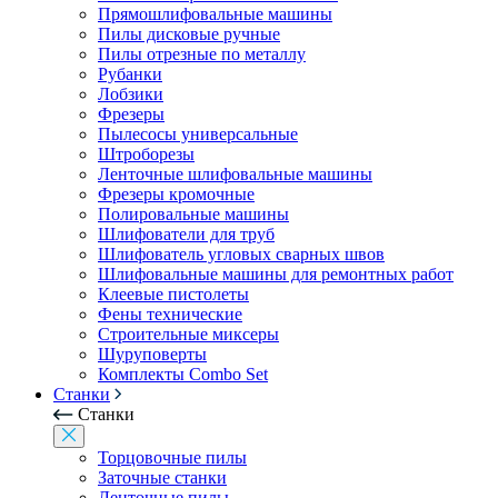
Прямошлифовальные машины
Пилы дисковые ручные
Пилы отрезные по металлу
Рубанки
Лобзики
Фрезеры
Пылесосы универсальные
Штроборезы
Ленточные шлифовальные машины
Фрезеры кромочные
Полировальные машины
Шлифователи для труб
Шлифователь угловых сварных швов
Шлифовальные машины для ремонтных работ
Клеевые пистолеты
Фены технические
Строительные миксеры
Шуруповерты
Комплекты Combo Set
Станки
Станки
Торцовочные пилы
Заточные станки
Ленточные пилы