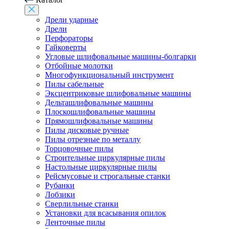
Дрели ударные
Дрели
Перфораторы
Гайковерты
Угловые шлифовальные машины-болгарки
Отбойные молотки
Многофункциональный инструмент
Пилы сабельные
Эксцентриковые шлифовальные машины
Дельташлифовальные машины
Плоскошлифовальные машины
Прямошлифовальные машины
Пилы дисковые ручные
Пилы отрезные по металлу
Торцовочные пилы
Строительные циркулярные пилы
Настольные циркулярные пилы
Рейсмусовые и строгальные станки
Рубанки
Лобзики
Сверлильные станки
Установки для всасывания опилок
Ленточные пилы