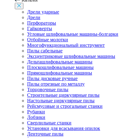
Дрели ударные
Дрели
Перфораторы
Гайковерты
Угловые шлифовальные машины-болгарки
Отбойные молотки
Многофункциональный инструмент
Пилы сабельные
Эксцентриковые шлифовальные машины
Дельташлифовальные машины
Плоскошлифовальные машины
Прямошлифовальные машины
Пилы дисковые ручные
Пилы отрезные по металлу
Торцовочные пилы
Строительные циркулярные пилы
Настольные циркулярные пилы
Рейсмусовые и строгальные станки
Рубанки
Лобзики
Сверлильные станки
Установки для всасывания опилок
Ленточные пилы