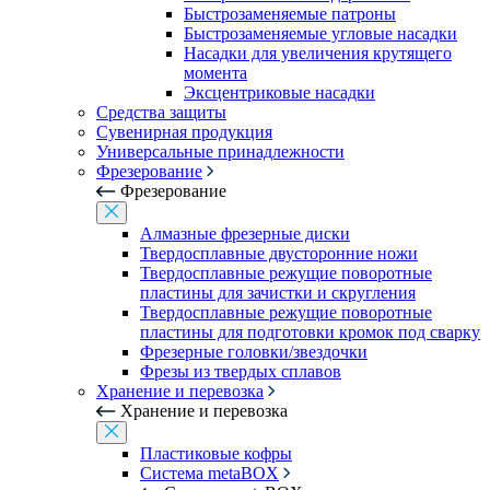
Быстрозаменяемые патроны
Быстрозаменяемые угловые насадки
Насадки для увеличения крутящего
момента
Эксцентриковые насадки
Средства защиты
Сувенирная продукция
Универсальные принадлежности
Фрезерование
Фрезерование
Алмазные фрезерные диски
Твердосплавные двусторонние ножи
Твердосплавные режущие поворотные
пластины для зачистки и скругления
Твердосплавные режущие поворотные
пластины для подготовки кромок под сварку
Фрезерные головки/звездочки
Фрезы из твердых сплавов
Хранение и перевозка
Хранение и перевозка
Пластиковые кофры
Система metaBOX