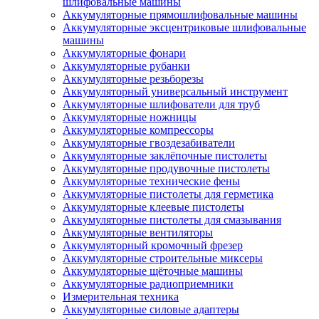
шлифовальные машины
Аккумуляторные прямошлифовальные машины
Аккумуляторные эксцентриковые шлифовальные
машины
Аккумуляторные фонари
Аккумуляторные рубанки
Аккумуляторные резьборезы
Аккумуляторный универсальный инструмент
Аккумуляторные шлифователи для труб
Аккумуляторные ножницы
Аккумуляторные компрессоры
Аккумуляторные гвоздезабиватели
Аккумуляторные заклёпочные пистолеты
Аккумуляторные продувочные пистолеты
Аккумуляторные технические фены
Аккумуляторные пистолеты для герметика
Аккумуляторные клеевые пистолеты
Аккумуляторные пистолеты для смазывания
Аккумуляторные вентиляторы
Аккумуляторный кромочный фрезер
Аккумуляторные строительные миксеры
Аккумуляторные щёточные машины
Аккумуляторные радиоприемники
Измерительная техника
Аккумуляторные силовые адаптеры