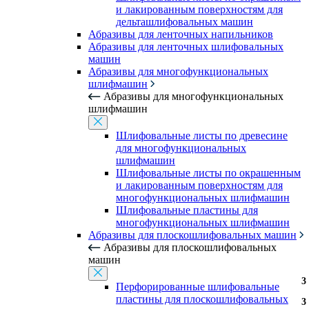
и лакированным поверхностям для
дельташлифовальных машин
Абразивы для ленточных напильников
Абразивы для ленточных шлифовальных
машин
Абразивы для многофункциональных
шлифмашин
Абразивы для многофункциональных
шлифмашин
Шлифовальные листы по древесине
для многофункциональных
шлифмашин
Шлифовальные листы по окрашенным
и лакированным поверхностям для
многофункциональных шлифмашин
Шлифовальные пластины для
многофункциональных шлифмашин
Абразивы для плоскошлифовальных машин
Абразивы для плоскошлифовальных
машин
3
3
3
3
3
Перфорированные шлифовальные
пластины для плоскошлифовальных
3
3
3
3
3