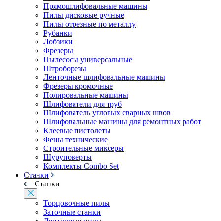
Прямошлифовальные машины
Пилы дисковые ручные
Пилы отрезные по металлу
Рубанки
Лобзики
Фрезеры
Пылесосы универсальные
Штроборезы
Ленточные шлифовальные машины
Фрезеры кромочные
Полировальные машины
Шлифователи для труб
Шлифователь угловых сварных швов
Шлифовальные машины для ремонтных работ
Клеевые пистолеты
Фены технические
Строительные миксеры
Шуруповерты
Комплекты Combo Set
Станки
Станки
Торцовочные пилы
Заточные станки
Ленточные пилы