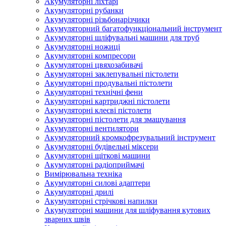
Акумуляторні ліхтарі
Акумуляторні рубанки
Акумуляторні різьбонарізчики
Акумуляторний багатофункціональний інструмент
Акумуляторні шліфувальні машини для труб
Акумуляторні ножиці
Акумуляторні компресори
Акумуляторні цвяхозабивачі
Акумуляторні заклепувальні пістолети
Акумуляторні продувальні пістолети
Акумуляторні технічні фени
Акумуляторні картриджні пістолети
Акумуляторні клеєві пістолети
Акумуляторні пістолети для змащування
Акумуляторні вентилятори
Акумуляторний кромкофрезувальний інструмент
Акумуляторні будівельні міксери
Акумуляторні щіткові машини
Акумуляторні радіоприймачі
Вимірювальна техніка
Акумуляторні силові адаптери
Акумуляторні дрилі
Акумуляторні стрічкові напилки
Акумуляторні машини для шліфування кутових
зварних швів