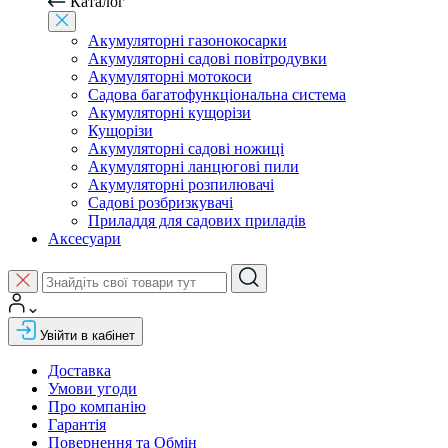
Каталог
Акумуляторні газонокосарки
Акумуляторні садові повітродувки
Акумуляторні мотокоси
Садова багатофункціональна система
Акумуляторні кущорізи
Кущорізи
Акумуляторні садові ножиці
Акумуляторні ланцюгові пили
Акумуляторні розпилювачі
Садові розбризкувачі
Приладдя для садових приладів
Аксесуари
Увійти в кабінет
Доставка
Умови угоди
Про компанію
Гарантія
Повернення та Обмін