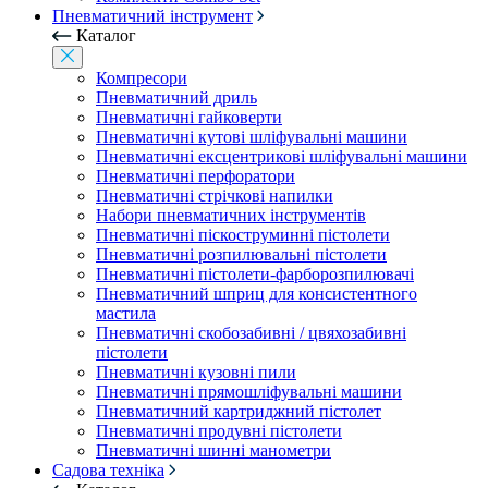
Пневматичний інструмент
Каталог
Компресори
Пневматичний дриль
Пневматичні гайковерти
Пневматичні кутові шліфувальні машини
Пневматичні ексцентрикові шліфувальні машини
Пневматичні перфоратори
Пневматичні стрічкові напилки
Набори пневматичних інструментів
Пневматичні піскоструминні пістолети
Пневматичні розпилювальні пістолети
Пневматичні пістолети-фарборозпилювачі
Пневматичний шприц для консистентного
мастила
Пневматичні скобозабивні / цвяхозабивні
пістолети
Пневматичні кузовні пили
Пневматичні прямошліфувальні машини
Пневматичний картриджний пістолет
Пневматичні продувні пістолети
Пневматичні шинні манометри
Садова техніка