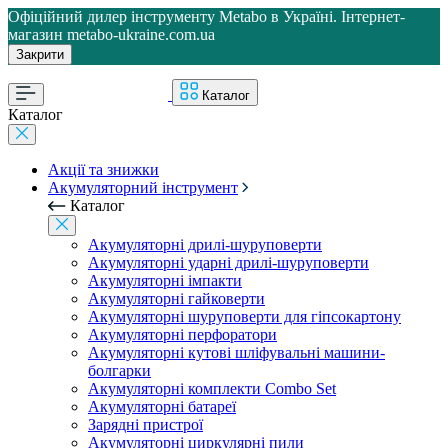
Офіційний дилер інструменту Metabo в Україні. Інтернет-
магазин metabo-ukraine.com.ua
Закрити
Каталог
Каталог
Акції та знижки
Акумуляторний інструмент
Каталог
Акумуляторні дрилі-шуруповерти
Акумуляторні ударні дрилі-шуруповерти
Акумуляторні імпакти
Акумуляторні гайковерти
Акумуляторні шуруповерти для гіпсокартону
Акумуляторні перфоратори
Акумуляторні кутові шліфувальні машини-
болгарки
Акумуляторні комплекти Combo Set
Акумуляторні батареї
Зарядні пристрої
Акумуляторні циркулярні пили