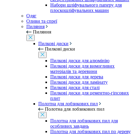
Набори шліфувального паперу для
плоскошліфувальних машин
Одяг
Оливи та спреї
Пиляння
Пиляння
Пилкові диски
Пилкові диски
Пилкові диски для алюмінію
Пилкові диски для вимогливих
матеріалів та деревини
Пилкові диски для дерева
Пилкові диски для ламінату
Пилкові диски для сталі
Пилкові диски для цементно-гіпсових
плит
Полотна для лобзикових пил
Полотна для лобзикових пил
Полотна для лобзикових пил для
особливих завдань
Полотна для лобзикових пил по дереву