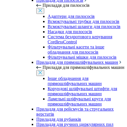
Приладдя для пилососів
Приладдя для пилососів
Адаптери для пилососів
Всмоктувальні трубки для пилососів
Всмоктувальні шланги для пилососів
Насадки для пилососів
Система бездротового керування
CordlessControl
Фільтрувальні касети та інше
обладнання для пилососів
Фільтрувальні мішки для пилососів
Приладдя для прямошліфувальних машин
Приладдя для прямошліфувальних машин
Інше обладнання для
прямошліфувальних машин
Корундові шліфувальні штифти для
прямошліфувальних машин
Ламельні шліфувальні круги для
прямошліфувальних машин
Приладдя для рейсмусів та стругальних
верстатів
Приладдя для рубанків
Приладдя для ручних циркулярних пил