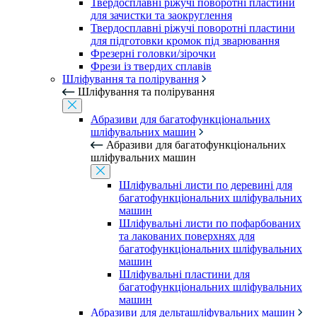
Твердосплавні ріжучі поворотні пластини
для зачистки та заокруглення
Твердосплавні ріжучі поворотні пластини
для підготовки кромок під зварювання
Фрезерні головки/зірочки
Фрези із твердих сплавів
Шліфування та полірування
Шліфування та полірування
Абразиви для багатофункціональних
шліфувальних машин
Абразиви для багатофункціональних
шліфувальних машин
Шліфувальні листи по деревині для
багатофункціональних шліфувальних
машин
Шліфувальні листи по пофарбованих
та лакованих поверхнях для
багатофункціональних шліфувальних
машин
Шліфувальні пластини для
багатофункціональних шліфувальних
машин
Абразиви для дельташліфувальних машин