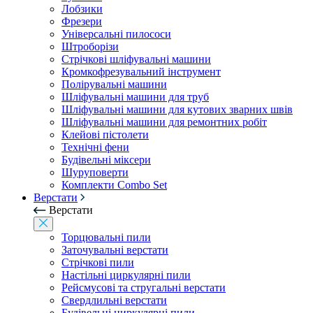
Лобзики
Фрезери
Універсальні пилососи
Штроборізи
Стрічкові шліфувальні машини
Кромкофрезувальний інструмент
Полірувальні машини
Шліфувальні машини для труб
Шліфувальні машини для кутових зварних швів
Шліфувальні машини для ремонтних робіт
Клейові пістолети
Технічні фени
Будівельні міксери
Шуруповерти
Комплекти Combo Set
Верстати
Верстати
Торцювальні пили
Заточувальні верстати
Стрічкові пили
Настільні циркулярні пили
Рейсмусові та стругальні верстати
Свердлильні верстати
Будівельні циркулярні пили