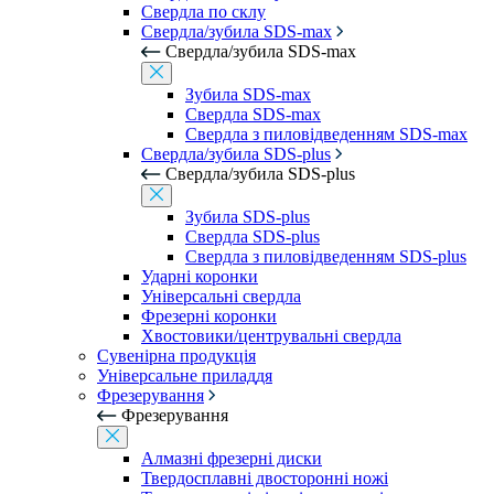
Свердла по склу
Свердла/зубила SDS-max
Свердла/зубила SDS-max
Зубила SDS-max
Свердла SDS-max
Свердла з пиловідведенням SDS-max
Свердла/зубила SDS-plus
Свердла/зубила SDS-plus
Зубила SDS-plus
Свердла SDS-plus
Свердла з пиловідведенням SDS-plus
Ударні коронки
Універсальні свердла
Фрезерні коронки
Хвостовики/центрувальні свердла
Сувенірна продукція
Універсальне приладдя
Фрезерування
Фрезерування
Алмазні фрезерні диски
Твердосплавні двосторонні ножі