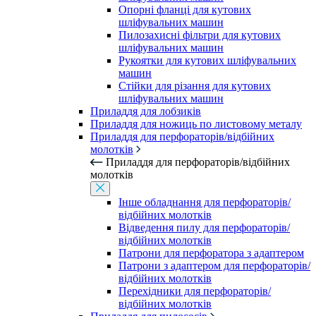
Опорні фланці для кутових
шліфувальних машин
Пилозахисні фільтри для кутових
шліфувальних машин
Рукоятки для кутових шліфувальних
машин
Стійки для різання для кутових
шліфувальних машин
Приладдя для лобзиків
Приладдя для ножиць по листовому металу
Приладдя для перфораторів/відбійних
молотків
Приладдя для перфораторів/відбійних
молотків
Інше обладнання для перфораторів/
відбійних молотків
Відведення пилу для перфораторів/
відбійних молотків
Патрони для перфоратора з адаптером
Патрони з адаптером для перфораторів/
відбійних молотків
Перехідники для перфораторів/
відбійних молотків