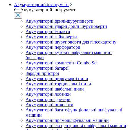
Акумуляторний інструмент
Акумуляторний інструмент
Акумуляторні дрилі-шуруповерти
Акумуляторні ударні дрилі-шуруповерти
Акумуляторні імпакти
Акумуляторні гайковерти
Акумуляторні шуруповерти для гіпсокартону
Акумуляторні перфоратори
Акумуляторні кутові шліфувальні машини-
болгарки
Акумуляторні комплекти Combo Set
Акумуляторні батареї
Зарядні пристрої
Акумуляторні циркулярні пили
Акумуляторні торцювальні пили
Акумуляторні шабельні пили
Акумуляторні лобзики
Акумуляторні фрезери
Акумуляторні пилососи
Акумуляторні багатофункціональні шліфувальні
машини
Акумуляторні прямошліфувальні машини
Акумуляторні ексцентрикові шліфувальні машини