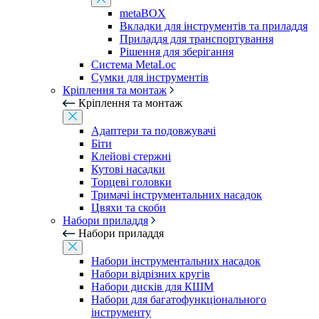
metaBOX
Вкладки для інструментів та приладдя
Приладдя для транспортування
Рішення для зберігання
Система MetaLoc
Сумки для інструментів
Кріплення та монтаж
Кріплення та монтаж
Адаптери та подовжувачі
Біти
Клейові стержні
Кутові насадки
Торцеві головки
Тримачі інструментальних насадок
Цвяхи та скоби
Набори приладдя
Набори приладдя
Набори інструментальних насадок
Набори відрізних кругів
Набори дисків для КШМ
Набори для багатофункціонального
інструменту