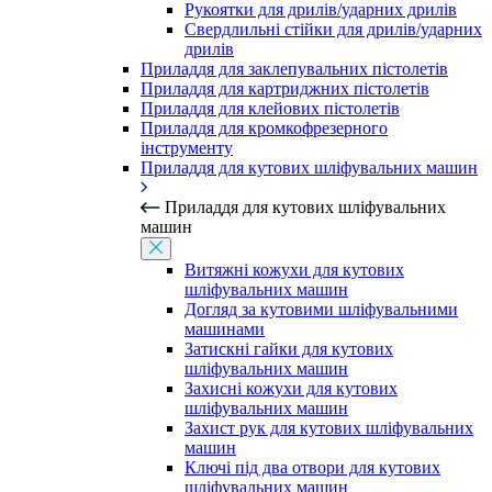
Рукоятки для дрилів/ударних дрилів
Свердлильні стійки для дрилів/ударних
дрилів
Приладдя для заклепувальних пістолетів
Приладдя для картриджних пістолетів
Приладдя для клейових пістолетів
Приладдя для кромкофрезерного
інструменту
Приладдя для кутових шліфувальних машин
Приладдя для кутових шліфувальних
машин
Витяжні кожухи для кутових
шліфувальних машин
Догляд за кутовими шліфувальними
машинами
Затискні гайки для кутових
шліфувальних машин
Захисні кожухи для кутових
шліфувальних машин
Захист рук для кутових шліфувальних
машин
Ключі під два отвори для кутових
шліфувальних машин