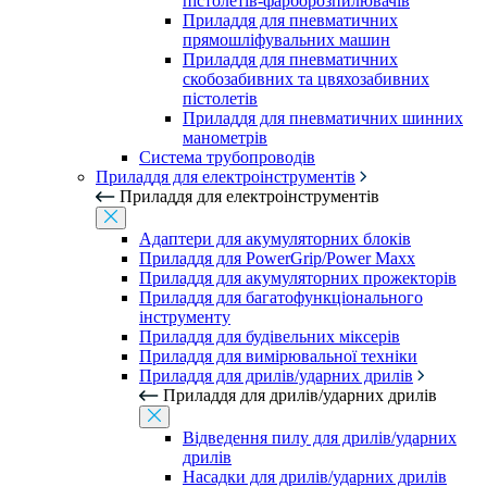
пістолетів-фарборозпилювачів
Приладдя для пневматичних
прямошліфувальних машин
Приладдя для пневматичних
скобозабивних та цвяхозабивних
пістолетів
Приладдя для пневматичних шинних
манометрів
Система трубопроводів
Приладдя для електроінструментів
Приладдя для електроінструментів
Адаптери для акумуляторних блоків
Приладдя для PowerGrip/Power Maxx
Приладдя для акумуляторних прожекторів
Приладдя для багатофункціонального
інструменту
Приладдя для будівельних міксерів
Приладдя для вимірювальної техніки
Приладдя для дрилів/ударних дрилів
Приладдя для дрилів/ударних дрилів
Відведення пилу для дрилів/ударних
дрилів
Насадки для дрилів/ударних дрилів