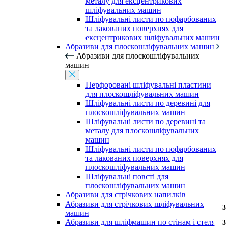
металу для ексцентрикових
шліфувальних машин
Шліфувальні листи по пофарбованих
та лакованих поверхнях для
ексцентрикових шліфувальних машин
Абразиви для плоскошліфувальних машин
Абразиви для плоскошліфувальних
машин
Перфоровані шліфувальні пластини
для плоскошліфувальних машин
Шліфувальні листи по деревині для
плоскошліфувальних машин
Шліфувальні листи по деревині та
металу для плоскошліфувальних
машин
Шліфувальні листи по пофарбованих
та лакованих поверхнях для
плоскошліфувальних машин
Шліфувальні повсті для
плоскошліфувальних машин
Абразиви для стрічкових напилків
Абразиви для стрічкових шліфувальних
3
3
3
3
3
3
3
3
3
3
3
3
3
3
3
3
3
3
3
3
3
3
машин
Абразиви для шліфмашин по стінам і стелям
3
3
3
3
3
3
3
3
3
3
3
3
3
3
3
3
3
3
3
3
3
3