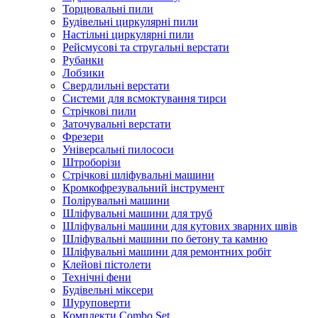
Торцювальні пили
Будівельні циркулярні пили
Настільні циркулярні пили
Рейсмусові та стругальні верстати
Рубанки
Лобзики
Свердлильні верстати
Системи для всмоктування тирси
Стрічкові пили
Заточувальні верстати
Фрезери
Універсальні пилососи
Штроборізи
Стрічкові шліфувальні машини
Кромкофрезувальний інструмент
Полірувальні машини
Шліфувальні машини для труб
Шліфувальні машини для кутових зварних швів
Шліфувальні машини по бетону та камню
Шліфувальні машини для ремонтних робіт
Клейові пістолети
Технічні фени
Будівельні міксери
Шуруповерти
Комплекти Combo Set