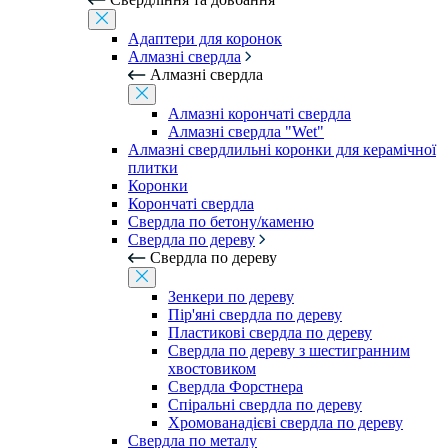
Адаптери для коронок
Алмазні свердла
Алмазні свердла
Алмазні корончаті свердла
Алмазні свердла "Wet"
Алмазні свердлильні коронки для керамічної
плитки
Коронки
Корончаті свердла
Свердла по бетону/каменю
Свердла по дереву
Свердла по дереву
Зенкери по дереву
Пір'яні свердла по дереву
Пластикові свердла по дереву
Свердла по дереву з шестигранним
хвостовиком
Свердла Форстнера
Спіральні свердла по дереву
Хромованадієві свердла по дереву
Свердла по металу