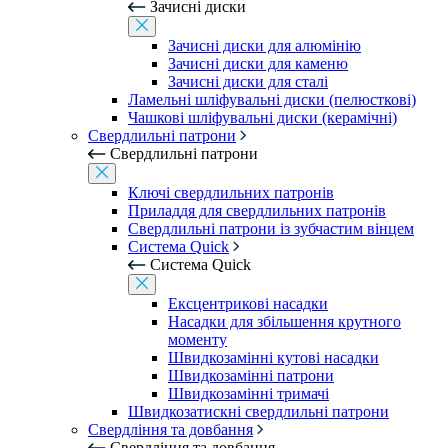
Зачисні диски
Зачисні диски для алюмінію
Зачисні диски для каменю
Зачисні диски для сталі
Ламельні шліфувальні диски (пелюсткові)
Чашкові шліфувальні диски (керамічні)
Свердлильні патрони
Свердлильні патрони
Ключі свердлильних патронів
Приладдя для свердлильних патронів
Свердлильні патрони із зубчастим вінцем
Система Quick
Система Quick
Ексцентрикові насадки
Насадки для збільшення крутного
моменту
Швидкозамінні кутові насадки
Швидкозамінні патрони
Швидкозамінні тримачі
Швидкозатискні свердлильні патрони
Свердління та довбання
Свердління та довбання