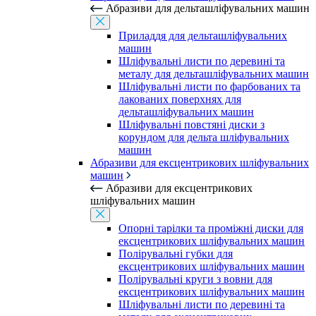
Абразиви для дельташліфувальних машин
Приладдя для дельташліфувальних
машин
Шліфувальні листи по деревині та
металу для дельташліфувальних машин
Шліфувальні листи по фарбованих та
лакованих поверхнях для
дельташліфувальних машин
Шліфувальні повстяні диски з
корундом для дельта шліфувальних
машин
Абразиви для ексцентрикових шліфувальних
машин
Абразиви для ексцентрикових
шліфувальних машин
Опорні тарілки та проміжні диски для
ексцентрикових шліфувальних машин
Полірувальні губки для
ексцентрикових шліфувальних машин
Полірувальні круги з вовни для
ексцентрикових шліфувальних машин
Шліфувальні листи по деревині та