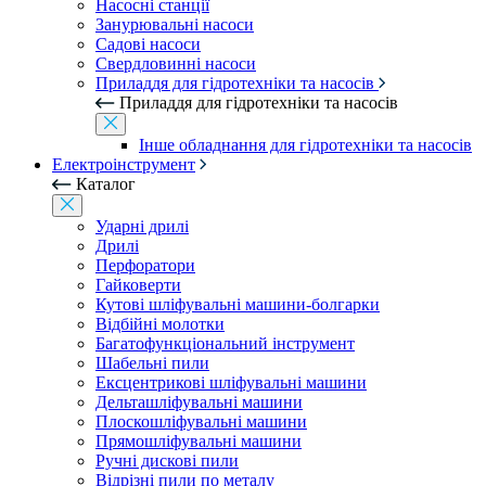
Насосні станції
Занурювальні насоси
Садові насоси
Свердловинні насоси
Приладдя для гідротехніки та насосів
Приладдя для гідротехніки та насосів
Інше обладнання для гідротехніки та насосів
Електроінструмент
Каталог
Ударні дрилі
Дрилі
Перфоратори
Гайковерти
Кутові шліфувальні машини-болгарки
Відбійні молотки
Багатофункціональний інструмент
Шабельні пили
Ексцентрикові шліфувальні машини
Дельташліфувальні машини
Плоскошліфувальні машини
Прямошліфувальні машини
Ручні дискові пили
Відрізні пили по металу