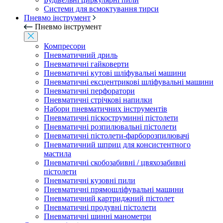
Системи для всмоктування тирси
Пневмо інструмент
Пневмо інструмент
Компресори
Пневматичний дриль
Пневматичні гайковерти
Пневматичні кутові шліфувальні машини
Пневматичні ексцентрикові шліфувальні машини
Пневматичні перфоратори
Пневматичні стрічкові напилки
Набори пневматичних інструментів
Пневматичні піскоструминні пістолети
Пневматичні розпилювальні пістолети
Пневматичні пістолети-фарборозпилювачі
Пневматичний шприц для консистентного
мастила
Пневматичні скобозабивні / цвяхозабивні
пістолети
Пневматичні кузовні пили
Пневматичні прямошліфувальні машини
Пневматичний картриджний пістолет
Пневматичні продувні пістолети
Пневматичні шинні манометри