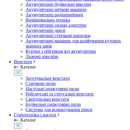
Акумуляторні будівельні міксери
Акумуляторні щіткові машини
Акумуляторні радіоприймачі
Вимірювальна техніка
Акумуляторні силові адаптери
Акумуляторні дрилі
Акумуляторні стрічкові напилки
Акумуляторні машини для шліфування кутових
зварних швів
Куртки з обігрівом від акумулятора
Лазерні нівеліри
Верстати
Каталог
Заточувальні верстати
Стрічкові пили
Настільні циркулярні пили
Рейсмусові та стругальні верстати
Свердлильні верстати
Будівельні циркулярні пили
Системи для всмоктування тирси
Гідротехніка і насоси
Каталог