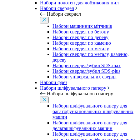
Набори полотен для лобзикових пил
Набори свердел
Набори свердел
Набори машинних мітчиків
Набори свердел по бетону
Набори свердел по дереву
Набори свердел по каменю
Набори свердел по металу
Набори свердел по металу, каменю,
дереву
Набори свердел/зубил SDS-max
Набори свердел/зубил SDS-plus
Набори універсальних свердл
Набори фрез
Набори шліфувального паперу
Набори шліфувального паперу
Набори шліфувального паперу для
багатофункціональних шліфувальних
машин
Набори шліфувального паперу для
дельташліфувальних машин
Набори шліфувального паперу для
ексцентрикових шліфувальних машин