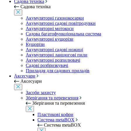
Садова техніка
Садова техніка
Акумуляторні газонокосарки
Акумуляторні садові повітродувки
Акумуляторні мотокоси
Садова багатофункціональна система
Акумуляторні кущорізи
Кущорізи
Акумуляторні садові ножиці
Акумуляторні ланцюгові пили
Акумуляторні розпилювачі
Садові розбризкувачі
Приладдя для садових приладів
Аксесуари
Аксесуари
Засоби захисту
Зберігання та перевезення
Зберігання та перевезення
Пластикові кофри
Система metaBOX
Система metaBOX