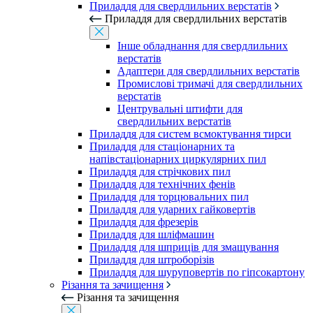
Приладдя для свердлильних верстатів
Приладдя для свердлильних верстатів
Інше обладнання для свердлильних
верстатів
Адаптери для свердлильних верстатів
Промислові тримачі для свердлильних
верстатів
Центрувальні штифти для
свердлильних верстатів
Приладдя для систем всмоктування тирси
Приладдя для стаціонарних та
напівстаціонарних циркулярних пил
Приладдя для стрічкових пил
Приладдя для технічних фенів
Приладдя для торцювальних пил
Приладдя для ударних гайковертів
Приладдя для фрезерів
Приладдя для шліфмашин
Приладдя для шприців для змащування
Приладдя для штроборізів
Приладдя для шуруповертів по гіпсокартону
Різання та зачищення
Різання та зачищення