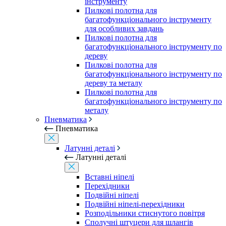
інструменту
Пилкові полотна для
багатофункціонального інструменту
для особливих завдань
Пилкові полотна для
багатофункціонального інструменту по
дереву
Пилкові полотна для
багатофункціонального інструменту по
дереву та металу
Пилкові полотна для
багатофункціонального інструменту по
металу
Пневматика
Пневматика
Латунні деталі
Латунні деталі
Вставні ніпелі
Перехідники
Подвійні ніпелі
Подвійні ніпелі-перехідники
Розподільники стиснутого повітря
Сполучні штуцери для шлангів