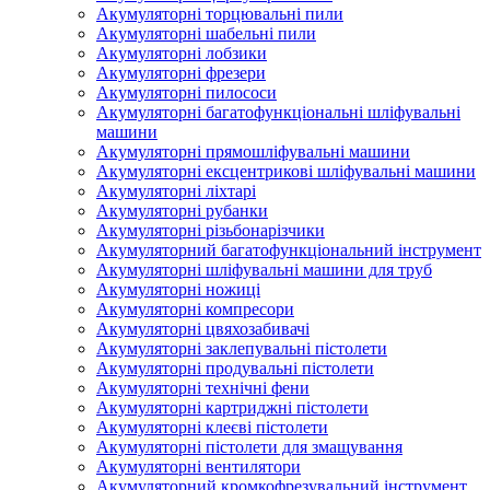
Акумуляторні торцювальні пили
Акумуляторні шабельні пили
Акумуляторні лобзики
Акумуляторні фрезери
Акумуляторні пилососи
Акумуляторні багатофункціональні шліфувальні
машини
Акумуляторні прямошліфувальні машини
Акумуляторні ексцентрикові шліфувальні машини
Акумуляторні ліхтарі
Акумуляторні рубанки
Акумуляторні різьбонарізчики
Акумуляторний багатофункціональний інструмент
Акумуляторні шліфувальні машини для труб
Акумуляторні ножиці
Акумуляторні компресори
Акумуляторні цвяхозабивачі
Акумуляторні заклепувальні пістолети
Акумуляторні продувальні пістолети
Акумуляторні технічні фени
Акумуляторні картриджні пістолети
Акумуляторні клеєві пістолети
Акумуляторні пістолети для змащування
Акумуляторні вентилятори
Акумуляторний кромкофрезувальний інструмент