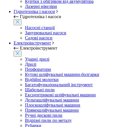
Куртки з обігрівом від акумулятора
Лазерні нівеліри
Гідротехніка і насоси
Гідротехніка і насоси
Насосні станції
Занурювальні насоси
Садові насоси
Електроінструмент
Електроінструмент
Ударні дрилі
Дрилі
Перфоратори
Кутові шліфувальні машини-болгарки
Відбійні молотки
Багатофункціональний інструмент
Шабельні пили
Ексцентрикові шліфувальні машини
Дельташліфувальні машини
Плоскошліфувальні машини
Прямошліфувальні машини
Ручні дискові пили
Відрізні пили по металу
Рубанки