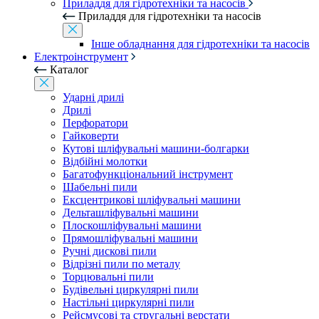
Приладдя для гідротехніки та насосів
Приладдя для гідротехніки та насосів
Інше обладнання для гідротехніки та насосів
Електроінструмент
Каталог
Ударні дрилі
Дрилі
Перфоратори
Гайковерти
Кутові шліфувальні машини-болгарки
Відбійні молотки
Багатофункціональний інструмент
Шабельні пили
Ексцентрикові шліфувальні машини
Дельташліфувальні машини
Плоскошліфувальні машини
Прямошліфувальні машини
Ручні дискові пили
Відрізні пили по металу
Торцювальні пили
Будівельні циркулярні пили
Настільні циркулярні пили
Рейсмусові та стругальні верстати