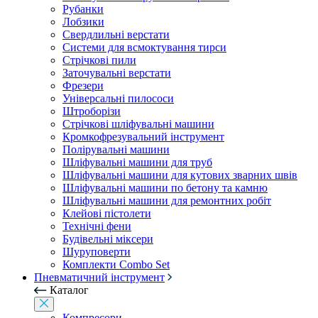
Рубанки
Лобзики
Свердлильні верстати
Системи для всмоктування тирси
Стрічкові пили
Заточувальні верстати
Фрезери
Універсальні пилососи
Штроборізи
Стрічкові шліфувальні машини
Кромкофрезувальний інструмент
Полірувальні машини
Шліфувальні машини для труб
Шліфувальні машини для кутових зварних швів
Шліфувальні машини по бетону та камню
Шліфувальні машини для ремонтних робіт
Клейові пістолети
Технічні фени
Будівельні міксери
Шуруповерти
Комплекти Combo Set
Пневматичний інструмент
Каталог
Компресори