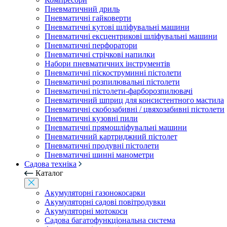
Пневматичний дриль
Пневматичні гайковерти
Пневматичні кутові шліфувальні машини
Пневматичні ексцентрикові шліфувальні машини
Пневматичні перфоратори
Пневматичні стрічкові напилки
Набори пневматичних інструментів
Пневматичні піскоструминні пістолети
Пневматичні розпилювальні пістолети
Пневматичні пістолети-фарборозпилювачі
Пневматичний шприц для консистентного мастила
Пневматичні скобозабивні / цвяхозабивні пістолети
Пневматичні кузовні пили
Пневматичні прямошліфувальні машини
Пневматичний картриджний пістолет
Пневматичні продувні пістолети
Пневматичні шинні манометри
Садова техніка
Каталог
Акумуляторні газонокосарки
Акумуляторні садові повітродувки
Акумуляторні мотокоси
Садова багатофункціональна система