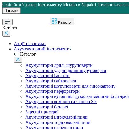
Офіційний дилер інструменту Metabo в Україні. Інтернет-магази
Закрити
Каталог
Каталог
Акції та знижки
Акумуляторний інструмент
Каталог
Акумуляторні дрилі-шуруповерти
Акумуляторні ударні дрилі-шуруповерти
Акумуляторні імпакти
Акумуляторні гайковерти
Акумуляторні шуруповерти для гіпсокартону
Акумуляторні перфоратори
Акумуляторні кутові шліфувальні машини-болгарки
Акумуляторні комплекти Combo Set
Акумуляторні батареї
Зарядні пристрої
Акумуляторні циркулярні пили
Акумуляторні торцювальні пили
Акумуляторні шабельні пили