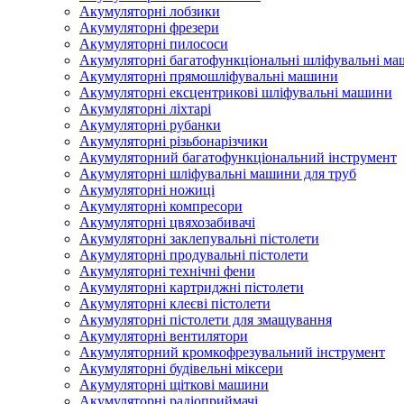
Акумуляторні лобзики
Акумуляторні фрезери
Акумуляторні пилососи
Акумуляторні багатофункціональні шліфувальні м
Акумуляторні прямошліфувальні машини
Акумуляторні ексцентрикові шліфувальні машини
Акумуляторні ліхтарі
Акумуляторні рубанки
Акумуляторні різьбонарізчики
Акумуляторний багатофункціональний інструмент
Акумуляторні шліфувальні машини для труб
Акумуляторні ножиці
Акумуляторні компресори
Акумуляторні цвяхозабивачі
Акумуляторні заклепувальні пістолети
Акумуляторні продувальні пістолети
Акумуляторні технічні фени
Акумуляторні картриджні пістолети
Акумуляторні клеєві пістолети
Акумуляторні пістолети для змащування
Акумуляторні вентилятори
Акумуляторний кромкофрезувальний інструмент
Акумуляторні будівельні міксери
Акумуляторні щіткові машини
Акумуляторні радіоприймачі