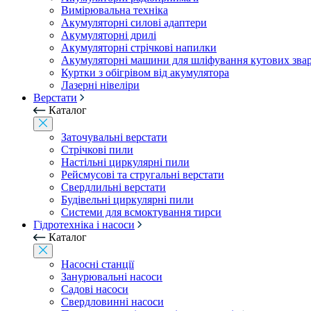
Вимірювальна техніка
Акумуляторні силові адаптери
Акумуляторні дрилі
Акумуляторні стрічкові напилки
Акумуляторні машини для шліфування кутових зва
Куртки з обігрівом від акумулятора
Лазерні нівеліри
Верстати
Каталог
Заточувальні верстати
Стрічкові пили
Настільні циркулярні пили
Рейсмусові та стругальні верстати
Свердлильні верстати
Будівельні циркулярні пили
Системи для всмоктування тирси
Гідротехніка і насоси
Каталог
Насосні станції
Занурювальні насоси
Садові насоси
Свердловинні насоси