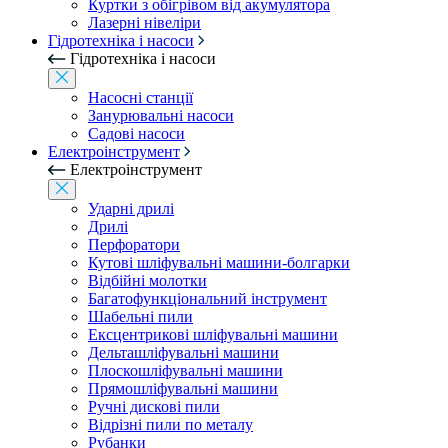
Куртки з обігрівом від акумулятора
Лазерні нівеліри
Гідротехніка і насоси
Гідротехніка і насоси
Насосні станції
Занурювальні насоси
Садові насоси
Електроінструмент
Електроінструмент
Ударні дрилі
Дрилі
Перфоратори
Кутові шліфувальні машини-болгарки
Відбійні молотки
Багатофункціональний інструмент
Шабельні пили
Ексцентрикові шліфувальні машини
Дельташліфувальні машини
Плоскошліфувальні машини
Прямошліфувальні машини
Ручні дискові пили
Відрізні пили по металу
Рубанки