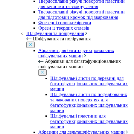
Твердосплавні ріжучі поворотні пластини
для зачистки та заокруглення
Твердосплавні ріжучі поворотні пластини
для підготовки кромок під зварювання
Фрезерні головки/зірочки
Фрези із твердих сплавів
Шліфування та полірування
Шліфування та полірування
Абразиви для багатофункціональних
шліфувальних машин
Абразиви для багатофункціональних
шліфувальних машин
Шліфувальні листи по деревині для
багатофункціональних шліфувальних
машин
Шліфувальні листи по пофарбованих
та лакованих поверхнях для
багатофункціональних шліфувальних
машин
Шліфувальні пластини для
багатофункціональних шліфувальних
машин
Абразиви для дельташліфувальних машин