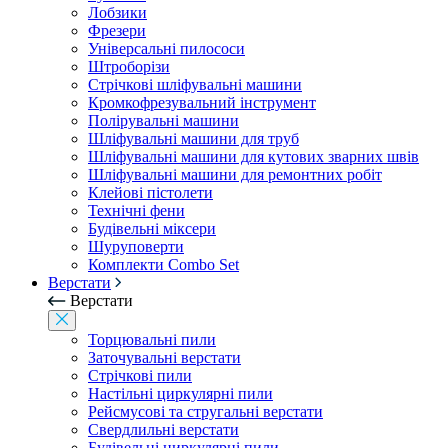
Лобзики
Фрезери
Універсальні пилососи
Штроборізи
Стрічкові шліфувальні машини
Кромкофрезувальний інструмент
Полірувальні машини
Шліфувальні машини для труб
Шліфувальні машини для кутових зварних швів
Шліфувальні машини для ремонтних робіт
Клейові пістолети
Технічні фени
Будівельні міксери
Шуруповерти
Комплекти Combo Set
Верстати
Верстати
Торцювальні пили
Заточувальні верстати
Стрічкові пили
Настільні циркулярні пили
Рейсмусові та стругальні верстати
Свердлильні верстати
Будівельні циркулярні пили