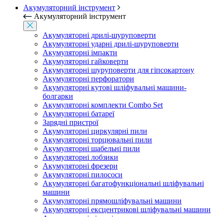
Акумуляторний інструмент
Акумуляторний інструмент
Акумуляторні дрилі-шуруповерти
Акумуляторні ударні дрилі-шуруповерти
Акумуляторні імпакти
Акумуляторні гайковерти
Акумуляторні шуруповерти для гіпсокартону
Акумуляторні перфоратори
Акумуляторні кутові шліфувальні машини-
болгарки
Акумуляторні комплекти Combo Set
Акумуляторні батареї
Зарядні пристрої
Акумуляторні циркулярні пили
Акумуляторні торцювальні пили
Акумуляторні шабельні пили
Акумуляторні лобзики
Акумуляторні фрезери
Акумуляторні пилососи
Акумуляторні багатофункціональні шліфувальні
машини
Акумуляторні прямошліфувальні машини
Акумуляторні ексцентрикові шліфувальні машини