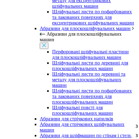
металу для ексцентрикових
шліфувальних машин
Шліфувальні листи по пофарбованих
та лакованих поверхнях для
ексцентрикових шліфувальних машин
Абразиви для плоскошліфувальних машин
Абразиви для плоскошліфувальних
машин
Перфоровані шліфувальні пластини
для плоскошліфувальних машин
Шліфувальні листи по деревині для
плоскошліфувальних машин
Шліфувальні листи по деревині та
металу для плоскошліфувальних
машин
Шліфувальні листи по пофарбованих
та лакованих поверхнях для
плоскошліфувальних машин
Шліфувальні повсті для
плоскошліфувальних машин
Абразиви для стрічкових напилків
Абразиви для стрічкових шліфувальних
3
3
машин
Абразиви для шліфмашин по стінам і стелям
3
3