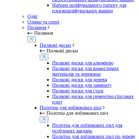
Набори шліфувального паперу для
плоскошліфувальних машин
Одяг
Оливи та спреї
Пиляння
Пиляння
Пилкові диски
Пилкові диски
Пилкові диски для алюмінію
Пилкові диски для вимогливих
матеріалів та деревини
Пилкові диски для дерева
Пилкові диски для ламінату
Пилкові диски для сталі
Пилкові диски для цементно-гіпсових
плит
Полотна для лобзикових пил
Полотна для лобзикових пил
Полотна для лобзикових пил для
особливих завдань
Полотна для лобзикових пил по дереву