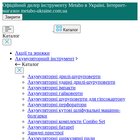
Офіційний дилер інструменту Metabo в Україні. Інтернет-
магазин metabo-ukraine.com.ua
Закрити
Каталог
Каталог
Акції та знижки
Акумуляторний інструмент
Каталог
Акумуляторні дрилі-шуруповерти
Акумуляторні ударні дрилі-шуруповерти
Акумуляторні імпакти
Акумуляторні гайковерти
Акумуляторні шуруповерти для гіпсокартону
Акумуляторні перфоратори
Акумуляторні кутові шліфувальні машини-
болгарки
Акумуляторні комплекти Combo Set
Акумуляторні батареї
Зарядні пристрої
Акумуляторні циркулярні пили