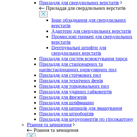
Приладдя для свердлильних верстатів
Приладдя для свердлильних верстатів
Інше обладнання для свердлильних
верстатів
Адаптери для свердлильних верстатів
Промислові тримачі для свердлильних
верстатів
Центрувальні штифти для
свердлильних верстатів
Приладдя для систем всмоктування тирси
Приладдя для стаціонарних та
напівстаціонарних циркулярних пил
Приладдя для стрічкових пил
Приладдя для технічних фенів
Приладдя для торцювальних пил
Приладдя для ударних гайковертів
Приладдя для фрезерів
Приладдя для шліфмашин
Приладдя для шприців для змащування
Приладдя для штроборізів
Приладдя для шуруповертів по гіпсокартону
Різання та зачищення
Різання та зачищення