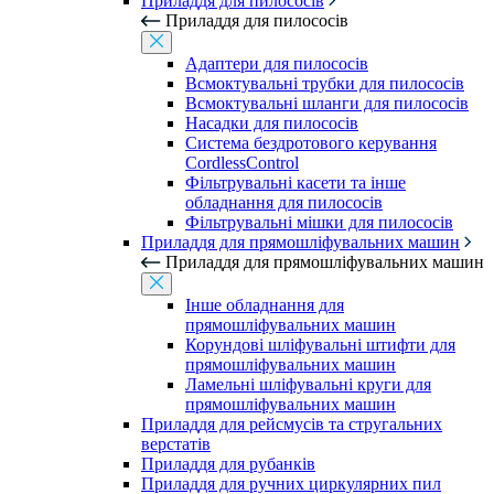
Приладдя для пилососів
Приладдя для пилососів
Адаптери для пилососів
Всмоктувальні трубки для пилососів
Всмоктувальні шланги для пилососів
Насадки для пилососів
Система бездротового керування
CordlessControl
Фільтрувальні касети та інше
обладнання для пилососів
Фільтрувальні мішки для пилососів
Приладдя для прямошліфувальних машин
Приладдя для прямошліфувальних машин
Інше обладнання для
прямошліфувальних машин
Корундові шліфувальні штифти для
прямошліфувальних машин
Ламельні шліфувальні круги для
прямошліфувальних машин
Приладдя для рейсмусів та стругальних
верстатів
Приладдя для рубанків
Приладдя для ручних циркулярних пил