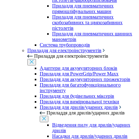
пістолетів-фарборозпилювачів
Приладдя для пневматичних
прямошліфувальних машин
Приладдя для пневматичних
скобозабивних та цвяхозабивних
пістолетів
Приладдя для пневматичних шинних
манометрів
Система трубопроводів
Приладдя для електроінструментів
Приладдя для електроінструментів
Адаптери для акумуляторних блоків
Приладдя для PowerGrip/Power Maxx
Приладдя для акумуляторних прожекторів
Приладдя для багатофункціонального
інструменту
Приладдя для будівельних міксерів
Приладдя для вимірювальної техніки
Приладдя для дрилів/ударних дрилів
Приладдя для дрилів/ударних дрилів
Відведення пилу для дрилів/ударних
дрилів
Насадки для дрилів/ударних дрилів