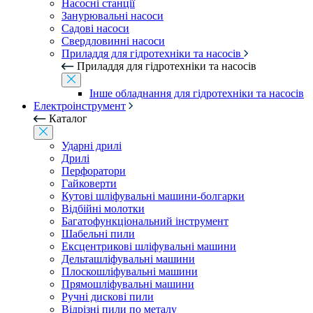
Насосні станції
Занурювальні насоси
Садові насоси
Свердловинні насоси
Приладдя для гідротехніки та насосів
Приладдя для гідротехніки та насосів
Інше обладнання для гідротехніки та насосів
Електроінструмент
Каталог
Ударні дрилі
Дрилі
Перфоратори
Гайковерти
Кутові шліфувальні машини-болгарки
Відбійні молотки
Багатофункціональний інструмент
Шабельні пили
Ексцентрикові шліфувальні машини
Дельташліфувальні машини
Плоскошліфувальні машини
Прямошліфувальні машини
Ручні дискові пили
Відрізні пили по металу