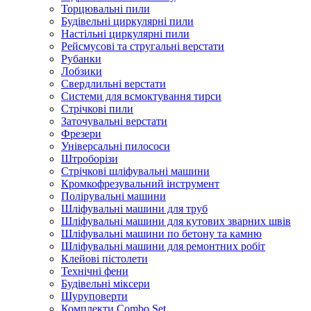
Торцювальні пили
Будівельні циркулярні пили
Настільні циркулярні пили
Рейсмусові та стругальні верстати
Рубанки
Лобзики
Свердлильні верстати
Системи для всмоктування тирси
Стрічкові пили
Заточувальні верстати
Фрезери
Універсальні пилососи
Штроборізи
Стрічкові шліфувальні машини
Кромкофрезувальний інструмент
Полірувальні машини
Шліфувальні машини для труб
Шліфувальні машини для кутових зварних швів
Шліфувальні машини по бетону та камню
Шліфувальні машини для ремонтних робіт
Клейові пістолети
Технічні фени
Будівельні міксери
Шуруповерти
Комплекти Combo Set