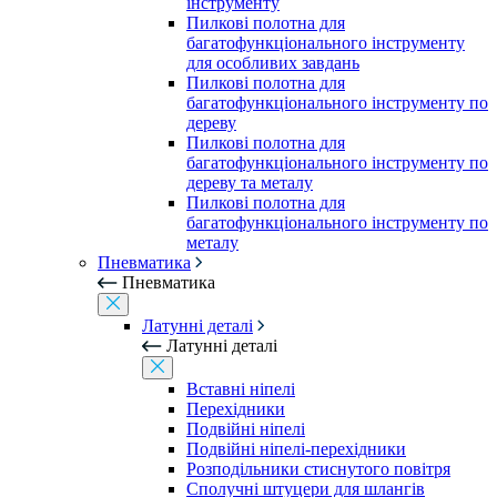
інструменту
Пилкові полотна для
багатофункціонального інструменту
для особливих завдань
Пилкові полотна для
багатофункціонального інструменту по
дереву
Пилкові полотна для
багатофункціонального інструменту по
дереву та металу
Пилкові полотна для
багатофункціонального інструменту по
металу
Пневматика
Пневматика
Латунні деталі
Латунні деталі
Вставні ніпелі
Перехідники
Подвійні ніпелі
Подвійні ніпелі-перехідники
Розподільники стиснутого повітря
Сполучні штуцери для шлангів