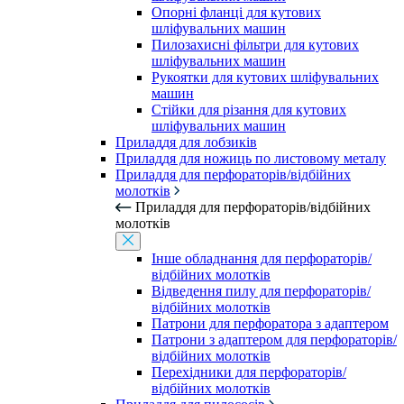
Опорні фланці для кутових
шліфувальних машин
Пилозахисні фільтри для кутових
шліфувальних машин
Рукоятки для кутових шліфувальних
машин
Стійки для різання для кутових
шліфувальних машин
Приладдя для лобзиків
Приладдя для ножиць по листовому металу
Приладдя для перфораторів/відбійних
молотків
Приладдя для перфораторів/відбійних
молотків
Інше обладнання для перфораторів/
відбійних молотків
Відведення пилу для перфораторів/
відбійних молотків
Патрони для перфоратора з адаптером
Патрони з адаптером для перфораторів/
відбійних молотків
Перехідники для перфораторів/
відбійних молотків