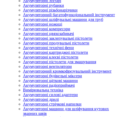
Акумуляторні ліхтарі
Акумуляторні рубанки
Акумуляторні різьбонарізчики
Акумуляторний багатофункціональний інструмент
Акумуляторні шліфувальні машини для труб
Акумуляторні ножиці
Акумуляторні компресори
Акумуляторні цвяхозабивачі
Акумуляторні заклепувальні пістолети
Акумуляторні продувальні пістолети
Акумуляторні технічні фени
Акумуляторні картриджні пістолети
Акумуляторні клеєві пістолети
Акумуляторні пістолети для змащування
Акумуляторні вентилятори
Акумуляторний кромкофрезувальний інструмент
Акумуляторні будівельні міксери
Акумуляторні щіткові машини
Акумуляторні радіоприймачі
Вимірювальна техніка
Акумуляторні силові адаптери
Акумуляторні дрилі
Акумуляторні стрічкові напилки
Акумуляторні машини для шліфування кутових
зварних швів