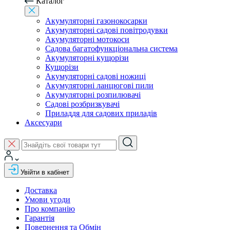
Каталог
Акумуляторні газонокосарки
Акумуляторні садові повітродувки
Акумуляторні мотокоси
Садова багатофункціональна система
Акумуляторні кущорізи
Кущорізи
Акумуляторні садові ножиці
Акумуляторні ланцюгові пили
Акумуляторні розпилювачі
Садові розбризкувачі
Приладдя для садових приладів
Аксесуари
Увійти в кабінет
Доставка
Умови угоди
Про компанію
Гарантія
Повернення та Обмін