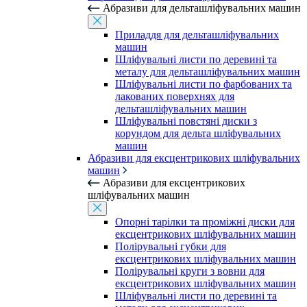
Абразиви для дельташліфувальних машин
Приладдя для дельташліфувальних
машин
Шліфувальні листи по деревині та
металу для дельташліфувальних машин
Шліфувальні листи по фарбованих та
лакованих поверхнях для
дельташліфувальних машин
Шліфувальні повстяні диски з
корундом для дельта шліфувальних
машин
Абразиви для ексцентрикових шліфувальних
машин
Абразиви для ексцентрикових
шліфувальних машин
Опорні тарілки та проміжні диски для
ексцентрикових шліфувальних машин
Полірувальні губки для
ексцентрикових шліфувальних машин
Полірувальні круги з вовни для
ексцентрикових шліфувальних машин
Шліфувальні листи по деревині та