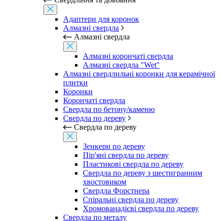
Адаптери для коронок
Алмазні свердла
Алмазні свердла
Алмазні корончаті свердла
Алмазні свердла "Wet"
Алмазні свердлильні коронки для керамічної
плитки
Коронки
Корончаті свердла
Свердла по бетону/каменю
Свердла по дереву
Свердла по дереву
Зенкери по дереву
Пір'яні свердла по дереву
Пластикові свердла по дереву
Свердла по дереву з шестигранним
хвостовиком
Свердла Форстнера
Спіральні свердла по дереву
Хромованадієві свердла по дереву
Свердла по металу