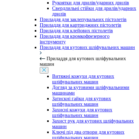
Рукоятки для дрилів/ударних дрилів
Свердлильні стійки для дрилів/ударних
дрилів
Приладдя для заклепувальних пістолетів
Приладдя для картриджних пістолетів
Приладдя для клейових пістолетів
Приладдя для кромкофрезерного
інструменту
Приладдя для кутових шліфувальних машин
Приладдя для кутових шліфувальних
машин
Витяжні кожухи для кутових
шліфувальних машин
Догляд за кутовими шліфувальними
машинами
Затискні гайки для кутових
шліфувальних машин
Захисні кожухи для кутових
шліфувальних машин
Захист рук для кутових шліфувальних
машин
Ключі під два отвори для кутових
шліфувальних машин