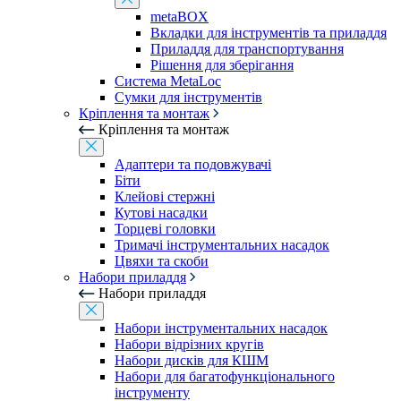
metaBOX
Вкладки для інструментів та приладдя
Приладдя для транспортування
Рішення для зберігання
Система MetaLoc
Сумки для інструментів
Кріплення та монтаж
Кріплення та монтаж
Адаптери та подовжувачі
Біти
Клейові стержні
Кутові насадки
Торцеві головки
Тримачі інструментальних насадок
Цвяхи та скоби
Набори приладдя
Набори приладдя
Набори інструментальних насадок
Набори відрізних кругів
Набори дисків для КШМ
Набори для багатофункціонального
інструменту