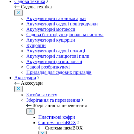
Садова техніка
Садова техніка
Акумуляторні газонокосарки
Акумуляторні садові повітродувки
Акумуляторні мотокоси
Садова багатофункціональна система
Акумуляторні кущорізи
Кущорізи
Акумуляторні садові ножиці
Акумуляторні ланцюгові пили
Акумуляторні розпилювачі
Садові розбризкувачі
Приладдя для садових приладів
Аксесуари
Аксесуари
Засоби захисту
Зберігання та перевезення
Зберігання та перевезення
Пластикові кофри
Система metaBOX
Система metaBOX