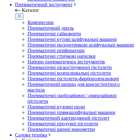
Пневматичний інструмент
Каталог
Компресори
Пневматичний дриль
Пневматичні гайковерти
Пневматичні кутові шліфувальні машини
Пневматичні ексцентрикові шліфувальні машини
Пневматичні перфоратори
Пневматичні стрічкові напилки
Набори пневматичних інструментів
Пневматичні піскоструминні пістолети
Пневматичні розпилювальні пістолети
Пневматичні пістолети-фарборозпилювачі
Пневматичний шприц для консистентного
мастила
Пневматичні скобозабивні / цвяхозабивні
пістолети
Пневматичні кузовні пили
Пневматичні прямошліфувальні машини
Пневматичний картриджний пістолет
Пневматичні продувні пістолети
Пневматичні шинні манометри
Садова техніка