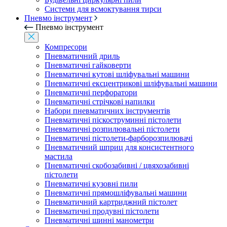
Системи для всмоктування тирси
Пневмо інструмент
Пневмо інструмент
Компресори
Пневматичний дриль
Пневматичні гайковерти
Пневматичні кутові шліфувальні машини
Пневматичні ексцентрикові шліфувальні машини
Пневматичні перфоратори
Пневматичні стрічкові напилки
Набори пневматичних інструментів
Пневматичні піскоструминні пістолети
Пневматичні розпилювальні пістолети
Пневматичні пістолети-фарборозпилювачі
Пневматичний шприц для консистентного
мастила
Пневматичні скобозабивні / цвяхозабивні
пістолети
Пневматичні кузовні пили
Пневматичні прямошліфувальні машини
Пневматичний картриджний пістолет
Пневматичні продувні пістолети
Пневматичні шинні манометри