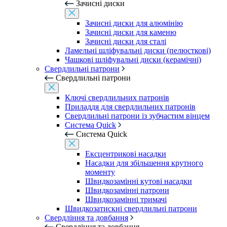
Зачисні диски
Зачисні диски для алюмінію
Зачисні диски для каменю
Зачисні диски для сталі
Ламельні шліфувальні диски (пелюсткові)
Чашкові шліфувальні диски (керамічні)
Свердлильні патрони
Свердлильні патрони
Ключі свердлильних патронів
Приладдя для свердлильних патронів
Свердлильні патрони із зубчастим вінцем
Система Quick
Система Quick
Ексцентрикові насадки
Насадки для збільшення крутного
моменту
Швидкозамінні кутові насадки
Швидкозамінні патрони
Швидкозамінні тримачі
Швидкозатискні свердлильні патрони
Свердління та довбання
Свердління та довбання