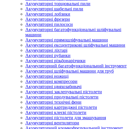
Акумуляторні торцювальні пили
Акумуляторні шабельні пили
Акумуляторні лобзики
Акумуляторні фрезери
Акумуляторні пилососи
Акумуляторні багатофункціональні шліфувальні
машини
Акумуляторні прямошліфувальні машини
Акумуляторні ексцентрикові шліфувальні машини
Акумуляторні ліхтарі
Акумуляторні рубанки
Акумуляторні різьбонарізчики
Акумуляторний багатофункціональний інструмент
Акумуляторні шліфувальні машини для труб
Акумуляторні ножиці
Акумуляторні компресори
Акумуляторні цвяхозабивачі
Акумуляторні заклепувальні пістолети
Акумуляторні продувальні пістолети
Акумуляторні технічні фени
Акумуляторні картриджні пістолети
Акумуляторні клеєві пістолети
Акумуляторні пістолети для змащування
Акумуляторні вентилятори
Акумуляторний кромкофрезувальний інструмент