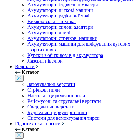
Акумуляторні будівельні міксери
Акумуляторні щіткові машини
Акумуляторні радіоприймачі
Вимірювальна техніка
Акумуляторні силові адаптери
Акумуляторні дрилі
Акумуляторні стрічкові напилки
Акумуляторні машини для шліфування кутових
зварних швів
Куртки з обігрівом від акумулятора
Лазерні нівеліри
Верстати
Каталог
Заточувальні верстати
Стрічкові пили
Настільні циркулярні пили
Рейсмусові та стругальні верстати
Свердлильні верстати
Будівельні циркулярні пили
Системи для всмоктування тирси
Гідротехніка і насоси
Каталог