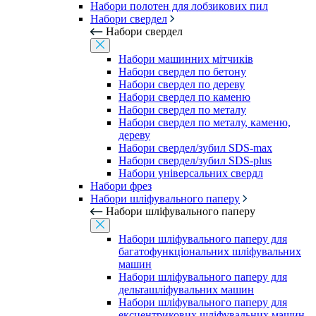
Набори полотен для лобзикових пил
Набори свердел
Набори свердел
Набори машинних мітчиків
Набори свердел по бетону
Набори свердел по дереву
Набори свердел по каменю
Набори свердел по металу
Набори свердел по металу, каменю,
дереву
Набори свердел/зубил SDS-max
Набори свердел/зубил SDS-plus
Набори універсальних свердл
Набори фрез
Набори шліфувального паперу
Набори шліфувального паперу
Набори шліфувального паперу для
багатофункціональних шліфувальних
машин
Набори шліфувального паперу для
дельташліфувальних машин
Набори шліфувального паперу для
ексцентрикових шліфувальних машин