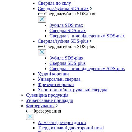
Свердла по склу
Свердла/зубила SDS-max
Свердла/зубила SDS-max
Зубила SDS-max
Свердла SDS-max
Свердла з пиловідведенням SDS-max
Свердла/зубила SDS-plus
Свердла/зубила SDS-plus
Зубила SDS-plus
Свердла SDS-plus
Свердла з пиловідведенням SDS-plus
Ударні коронки
Універсальні свердла
Фрезерні коронки
Хвостовики/центрувальні свердла
Сувенірна продукція
Універсальне приладдя
Фрезерування
Фрезерування
Алмазні фрезерні диски
Твердосплавні двосторонні ножі