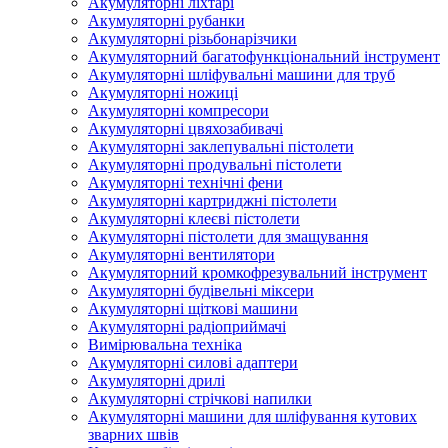
Акумуляторні ліхтарі
Акумуляторні рубанки
Акумуляторні різьбонарізчики
Акумуляторний багатофункціональний інструмент
Акумуляторні шліфувальні машини для труб
Акумуляторні ножиці
Акумуляторні компресори
Акумуляторні цвяхозабивачі
Акумуляторні заклепувальні пістолети
Акумуляторні продувальні пістолети
Акумуляторні технічні фени
Акумуляторні картриджні пістолети
Акумуляторні клеєві пістолети
Акумуляторні пістолети для змащування
Акумуляторні вентилятори
Акумуляторний кромкофрезувальний інструмент
Акумуляторні будівельні міксери
Акумуляторні щіткові машини
Акумуляторні радіоприймачі
Вимірювальна техніка
Акумуляторні силові адаптери
Акумуляторні дрилі
Акумуляторні стрічкові напилки
Акумуляторні машини для шліфування кутових
зварних швів