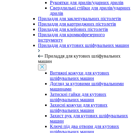
Рукоятки для дрилів/ударних дрилів
Свердлильні стійки для дрилів/ударних
дрилів
Приладдя для заклепувальних пістолетів
Приладдя для картриджних пістолетів
Приладдя для клейових пістолетів
Приладдя для кромкофрезерного
інструменту
Приладдя для кутових шліфувальних машин
Приладдя для кутових шліфувальних
машин
Витяжні кожухи для кутових
шліфувальних машин
Догляд за кутовими шліфувальними
машинами
Затискні гайки для кутових
шліфувальних машин
Захисні кожухи для кутових
шліфувальних машин
Захист рук для кутових шліфувальних
машин
Ключі під два отвори для кутових
шліфувальних машин