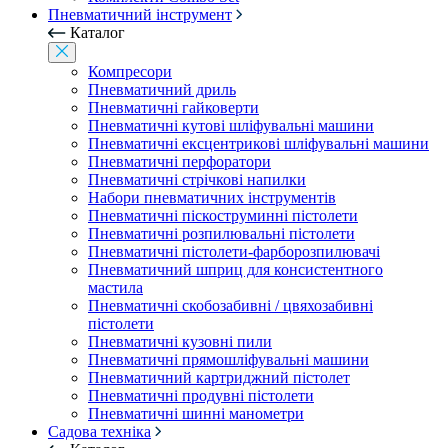
Пневматичний інструмент
Каталог
Компресори
Пневматичний дриль
Пневматичні гайковерти
Пневматичні кутові шліфувальні машини
Пневматичні ексцентрикові шліфувальні машини
Пневматичні перфоратори
Пневматичні стрічкові напилки
Набори пневматичних інструментів
Пневматичні піскоструминні пістолети
Пневматичні розпилювальні пістолети
Пневматичні пістолети-фарборозпилювачі
Пневматичний шприц для консистентного
мастила
Пневматичні скобозабивні / цвяхозабивні
пістолети
Пневматичні кузовні пили
Пневматичні прямошліфувальні машини
Пневматичний картриджний пістолет
Пневматичні продувні пістолети
Пневматичні шинні манометри
Садова техніка