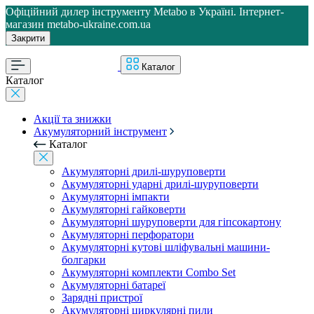
Офіційний дилер інструменту Metabo в Україні. Інтернет-
магазин metabo-ukraine.com.ua
Закрити
Каталог
Каталог
Акції та знижки
Акумуляторний інструмент
Каталог
Акумуляторні дрилі-шуруповерти
Акумуляторні ударні дрилі-шуруповерти
Акумуляторні імпакти
Акумуляторні гайковерти
Акумуляторні шуруповерти для гіпсокартону
Акумуляторні перфоратори
Акумуляторні кутові шліфувальні машини-
болгарки
Акумуляторні комплекти Combo Set
Акумуляторні батареї
Зарядні пристрої
Акумуляторні циркулярні пили