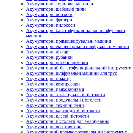
Акумуляторні торцювальні пили
Акумуляторні шабельні пили
Акумуляторні лобзики
Акумуляторні фрезери
Акумуляторні пилососи
Акумуляторні багатофункціональні шліфувальні
машини
Акумуляторні прямошліфувальні машини
Акумуляторні ексцентрикові шліфувальні машини
Акумуляторні ліхтарі
Акумуляторні рубанки
Акумуляторні різьбонарізчики
Акумуляторний багатофункціональний інструмент
Акумуляторні шліфувальні машини для труб
Акумуляторні ножиці
Акумуляторні компресори
Акумуляторні цвяхозабивачі
Акумуляторні заклепувальні пістолети
Акумуляторні продувальні пістолети
Акумуляторні технічні фени
Акумуляторні картриджні пістолети
Акумуляторні клеєві пістолети
Акумуляторні пістолети для змащування
Акумуляторні вентилятори
Акумуляторний кромкофрезувальний інструмент