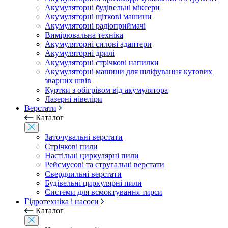
Акумуляторні будівельні міксери
Акумуляторні щіткові машини
Акумуляторні радіоприймачі
Вимірювальна техніка
Акумуляторні силові адаптери
Акумуляторні дрилі
Акумуляторні стрічкові напилки
Акумуляторні машини для шліфування кутових
зварних швів
Куртки з обігрівом від акумулятора
Лазерні нівеліри
Верстати
Каталог
Заточувальні верстати
Стрічкові пили
Настільні циркулярні пили
Рейсмусові та стругальні верстати
Свердлильні верстати
Будівельні циркулярні пили
Системи для всмоктування тирси
Гідротехніка і насоси
Каталог