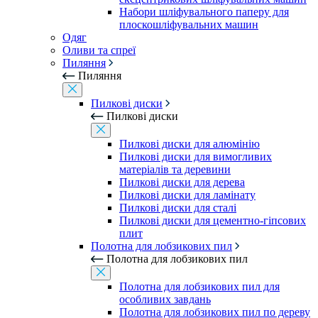
Набори шліфувального паперу для
плоскошліфувальних машин
Одяг
Оливи та спреї
Пиляння
Пиляння
Пилкові диски
Пилкові диски
Пилкові диски для алюмінію
Пилкові диски для вимогливих
матеріалів та деревини
Пилкові диски для дерева
Пилкові диски для ламінату
Пилкові диски для сталі
Пилкові диски для цементно-гіпсових
плит
Полотна для лобзикових пил
Полотна для лобзикових пил
Полотна для лобзикових пил для
особливих завдань
Полотна для лобзикових пил по дереву