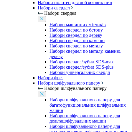
Набори полотен для лобзикових пил
Набори свердел
Набори свердел
Набори машинних мітчиків
Набори свердел по бетону
Набори свердел по дереву
Набори свердел по каменю
Набори свердел по металу
Набори свердел по металу, каменю,
дереву
Набори свердел/зубил SDS-max
Набори свердел/зубил SDS-plus
Набори універсальних свердл
Набори фрез
Набори шліфувального паперу
Набори шліфувального паперу
Набори шліфувального паперу для
багатофункціональних шліфувальних
машин
Набори шліфувального паперу для
дельташліфувальних машин
Набори шліфувального паперу для
ексцентрикових шліфувальних машин