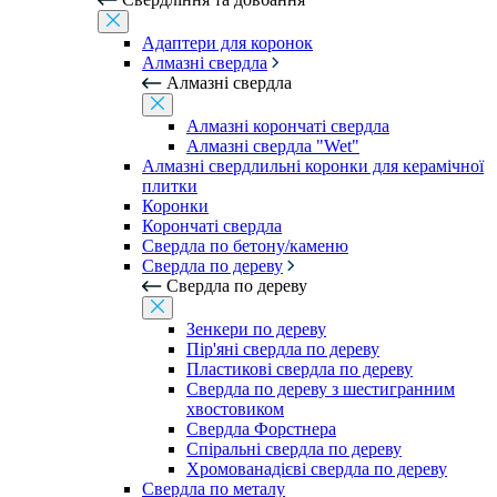
Адаптери для коронок
Алмазні свердла
Алмазні свердла
Алмазні корончаті свердла
Алмазні свердла "Wet"
Алмазні свердлильні коронки для керамічної
плитки
Коронки
Корончаті свердла
Свердла по бетону/каменю
Свердла по дереву
Свердла по дереву
Зенкери по дереву
Пір'яні свердла по дереву
Пластикові свердла по дереву
Свердла по дереву з шестигранним
хвостовиком
Свердла Форстнера
Спіральні свердла по дереву
Хромованадієві свердла по дереву
Свердла по металу