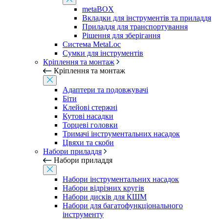
metaBOX
Вкладки для інструментів та приладдя
Приладдя для транспортування
Рішення для зберігання
Система MetaLoc
Сумки для інструментів
Кріплення та монтаж
Кріплення та монтаж
Адаптери та подовжувачі
Біти
Клейові стержні
Кутові насадки
Торцеві головки
Тримачі інструментальних насадок
Цвяхи та скоби
Набори приладдя
Набори приладдя
Набори інструментальних насадок
Набори відрізних кругів
Набори дисків для КШМ
Набори для багатофункціонального
інструменту