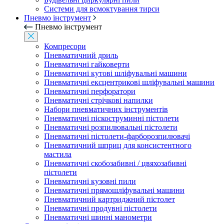
Системи для всмоктування тирси
Пневмо інструмент
Пневмо інструмент
Компресори
Пневматичний дриль
Пневматичні гайковерти
Пневматичні кутові шліфувальні машини
Пневматичні ексцентрикові шліфувальні машини
Пневматичні перфоратори
Пневматичні стрічкові напилки
Набори пневматичних інструментів
Пневматичні піскоструминні пістолети
Пневматичні розпилювальні пістолети
Пневматичні пістолети-фарборозпилювачі
Пневматичний шприц для консистентного
мастила
Пневматичні скобозабивні / цвяхозабивні
пістолети
Пневматичні кузовні пили
Пневматичні прямошліфувальні машини
Пневматичний картриджний пістолет
Пневматичні продувні пістолети
Пневматичні шинні манометри