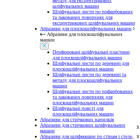
металу для ексцентрикових
шліфувальних машин
Шліфувальні листи по пофарбованих
та лакованих поверхнях для
ексцентрикових шліфувальних машин
Абразиви для плоскошліфувальних машин
Абразиви для плоскошліфувальних
машин
Перфоровані шліфувальні пластини
для плоскошліфувальних машин
Шліфувальні листи по деревині для
плоскошліфувальних машин
Шліфувальні листи по деревині та
металу для плоскошліфувальних
машин
Шліфувальні листи по пофарбованих
та лакованих поверхнях для
плоскошліфувальних машин
Шліфувальні повсті для
плоскошліфувальних машин
Абразиви для стрічкових напилків
Абразиви для стрічкових шліфувальних
3
машин
Абразиви для шліфмашин по стінам і стелям
3