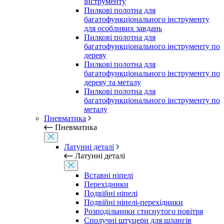
інструменту
Пилкові полотна для
багатофункціонального інструменту
для особливих завдань
Пилкові полотна для
багатофункціонального інструменту по
дереву
Пилкові полотна для
багатофункціонального інструменту по
дереву та металу
Пилкові полотна для
багатофункціонального інструменту по
металу
Пневматика
Пневматика
Латунні деталі
Латунні деталі
Вставні ніпелі
Перехідники
Подвійні ніпелі
Подвійні ніпелі-перехідники
Розподільники стиснутого повітря
Сполучні штуцери для шлангів