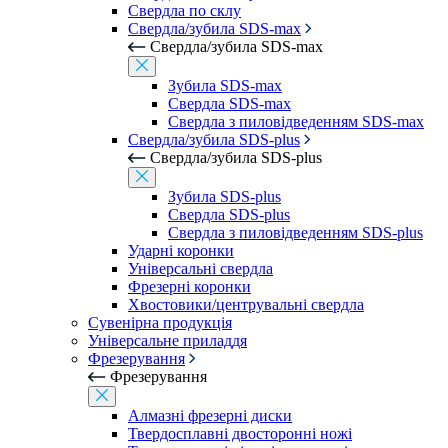
Свердла по склу
Свердла/зубила SDS-max
Свердла/зубила SDS-max
Зубила SDS-max
Свердла SDS-max
Свердла з пиловідведенням SDS-max
Свердла/зубила SDS-plus
Свердла/зубила SDS-plus
Зубила SDS-plus
Свердла SDS-plus
Свердла з пиловідведенням SDS-plus
Ударні коронки
Універсальні свердла
Фрезерні коронки
Хвостовики/центрувальні свердла
Сувенірна продукція
Універсальне приладдя
Фрезерування
Фрезерування
Алмазні фрезерні диски
Твердосплавні двосторонні ножі