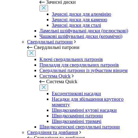
Зачисні диски
Зачисні диски для алюмінію
Зачисні диски для каменю
Зачисні диски для сталі
Ламельні шліфувальні диски (пелюсткові)
Чашкові шліфувальні диски (керамічні)
Свердлильні патрони
Свердлильні патрони
Ключі свердлильних патронів
Приладдя для свердлильних патронів
Свердлильні патрони із зубчастим вінцем
Система Quick
Система Quick
Ексцентрикові насадки
Насадки для збільшення крутного
моменту
Швидкозамінні кутові насадки
Швидкозамінні патрони
Швидкозамінні тримачі
Швидкозатискні свердлильні патрони
Свердління та довбання
Свердління та довбання