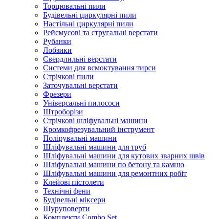
Торцювальні пили
Будівельні циркулярні пили
Настільні циркулярні пили
Рейсмусові та стругальні верстати
Рубанки
Лобзики
Свердлильні верстати
Системи для всмоктування тирси
Стрічкові пили
Заточувальні верстати
Фрезери
Універсальні пилососи
Штроборізи
Стрічкові шліфувальні машини
Кромкофрезувальний інструмент
Полірувальні машини
Шліфувальні машини для труб
Шліфувальні машини для кутових зварних швів
Шліфувальні машини по бетону та камню
Шліфувальні машини для ремонтних робіт
Клейові пістолети
Технічні фени
Будівельні міксери
Шуруповерти
Комплекти Combo Set