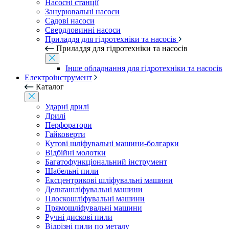
Насосні станції
Занурювальні насоси
Садові насоси
Свердловинні насоси
Приладдя для гідротехніки та насосів
Приладдя для гідротехніки та насосів
Інше обладнання для гідротехніки та насосів
Електроінструмент
Каталог
Ударні дрилі
Дрилі
Перфоратори
Гайковерти
Кутові шліфувальні машини-болгарки
Відбійні молотки
Багатофункціональний інструмент
Шабельні пили
Ексцентрикові шліфувальні машини
Дельташліфувальні машини
Плоскошліфувальні машини
Прямошліфувальні машини
Ручні дискові пили
Відрізні пили по металу