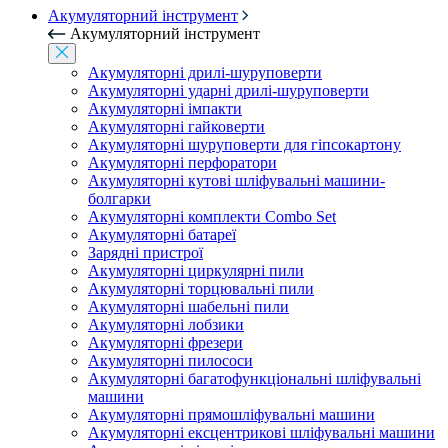
Акумуляторний інструмент
Акумуляторний інструмент
Акумуляторні дрилі-шуруповерти
Акумуляторні ударні дрилі-шуруповерти
Акумуляторні імпакти
Акумуляторні гайковерти
Акумуляторні шуруповерти для гіпсокартону
Акумуляторні перфоратори
Акумуляторні кутові шліфувальні машини-
болгарки
Акумуляторні комплекти Combo Set
Акумуляторні батареї
Зарядні пристрої
Акумуляторні циркулярні пили
Акумуляторні торцювальні пили
Акумуляторні шабельні пили
Акумуляторні лобзики
Акумуляторні фрезери
Акумуляторні пилососи
Акумуляторні багатофункціональні шліфувальні
машини
Акумуляторні прямошліфувальні машини
Акумуляторні ексцентрикові шліфувальні машини