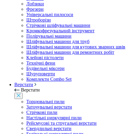
Лобзики
Фрезери
Універсальні пилососи
Штроборізи
Стрічкові шліфувальні машини
Кромкофрезувальний інструмент
Полірувальні машини
Шліфувальні машини для труб
Шліфувальні машини для кутових зварних швів
Шліфувальні машини для ремонтних робіт
Клейові пістолети
Технічні фени
Будівельні міксери
Шуруповерти
Комплекти Combo Set
Верстати
Верстати
Торцювальні пили
Заточувальні верстати
Стрічкові пили
Настільні циркулярні пили
Рейсмусові та стругальні верстати
Свердлильні верстати
Будівельні циркулярні пили