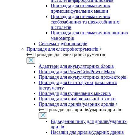
пістолетів-фарборозпилювачів
Приладдя для пневматичних
прямошліфувальних машин
Приладдя для пневматичних
скобозабивних та цвяхозабивних
пістолетів
Приладдя для пневматичних шинних
манометрів
Система трубопроводів
Приладдя для електроінструментів
Приладдя для електроінструментів
Адаптери для акумуляторних блоків
Приладдя для PowerGrip/Power Maxx
Приладдя для акумуляторних прожекторів
Приладдя для багатофункціонального
інструменту
Приладдя для будівельних міксерів
Приладдя для вимірювальної техніки
Приладдя для дрилів/ударних дрилів
Приладдя для дрилів/ударних дрилів
Відведення пилу для дрилів/ударних
дрилів
Насадки для дрилів/ударних дрилів