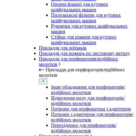
Опорні фланці для кутових
шліфувальних машин
Пилозахисні фільтри для кутових
шліфувальних машин
Рукоятки для кутових шліфувальних
машин
Стійки для різання для кутових
шліфувальних машин
Приладдя для лобзиків
Приладдя для ножиць по листовому металу
Приладдя для перфораторів/відбійних
молотків
Приладдя для перфораторів/відбійних
молотків
Інше обладнання для перфораторів/
відбійних молотків
Відведення пилу для перфораторів/
відбійних молотків
Патрони для перфоратора з адаптером
Патрони з адаптером для перфораторів/
відбійних молотків
Перехідники для перфораторів/
відбійних молотків