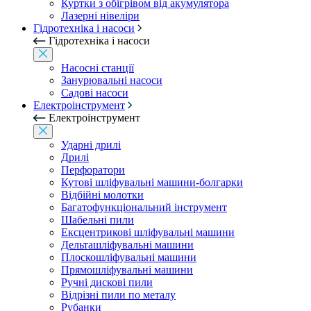
Куртки з обігрівом від акумулятора
Лазерні нівеліри
Гідротехніка і насоси
Гідротехніка і насоси
Насосні станції
Занурювальні насоси
Садові насоси
Електроінструмент
Електроінструмент
Ударні дрилі
Дрилі
Перфоратори
Кутові шліфувальні машини-болгарки
Відбійні молотки
Багатофункціональний інструмент
Шабельні пили
Ексцентрикові шліфувальні машини
Дельташліфувальні машини
Плоскошліфувальні машини
Прямошліфувальні машини
Ручні дискові пили
Відрізні пили по металу
Рубанки