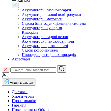
Каталог
Акумуляторні газонокосарки
Акумуляторні садові повітродувки
Акумуляторні мотокоси
Садова багатофункціональна система
Акумуляторні кущорізи
Кущорізи
Акумуляторні садові ножиці
Акумуляторні ланцюгові пили
Акумуляторні розпилювачі
Садові розбризкувачі
Приладдя для садових приладів
Аксесуари
Увійти в кабінет
Доставка
Умови угоди
Про компанію
Гарантія
Повернення та Обмін