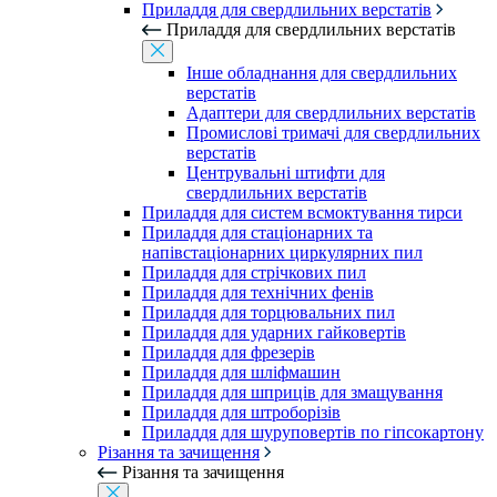
Приладдя для свердлильних верстатів
Приладдя для свердлильних верстатів
Інше обладнання для свердлильних
верстатів
Адаптери для свердлильних верстатів
Промислові тримачі для свердлильних
верстатів
Центрувальні штифти для
свердлильних верстатів
Приладдя для систем всмоктування тирси
Приладдя для стаціонарних та
напівстаціонарних циркулярних пил
Приладдя для стрічкових пил
Приладдя для технічних фенів
Приладдя для торцювальних пил
Приладдя для ударних гайковертів
Приладдя для фрезерів
Приладдя для шліфмашин
Приладдя для шприців для змащування
Приладдя для штроборізів
Приладдя для шуруповертів по гіпсокартону
Різання та зачищення
Різання та зачищення