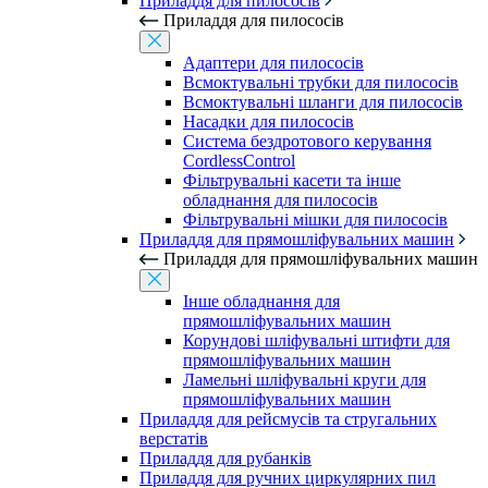
Приладдя для пилососів
Приладдя для пилососів
Адаптери для пилососів
Всмоктувальні трубки для пилососів
Всмоктувальні шланги для пилососів
Насадки для пилососів
Система бездротового керування
CordlessControl
Фільтрувальні касети та інше
обладнання для пилососів
Фільтрувальні мішки для пилососів
Приладдя для прямошліфувальних машин
Приладдя для прямошліфувальних машин
Інше обладнання для
прямошліфувальних машин
Корундові шліфувальні штифти для
прямошліфувальних машин
Ламельні шліфувальні круги для
прямошліфувальних машин
Приладдя для рейсмусів та стругальних
верстатів
Приладдя для рубанків
Приладдя для ручних циркулярних пил