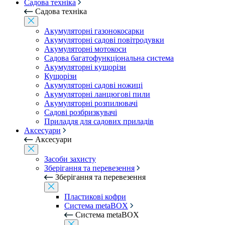
Садова техніка
Садова техніка
Акумуляторні газонокосарки
Акумуляторні садові повітродувки
Акумуляторні мотокоси
Садова багатофункціональна система
Акумуляторні кущорізи
Кущорізи
Акумуляторні садові ножиці
Акумуляторні ланцюгові пили
Акумуляторні розпилювачі
Садові розбризкувачі
Приладдя для садових приладів
Аксесуари
Аксесуари
Засоби захисту
Зберігання та перевезення
Зберігання та перевезення
Пластикові кофри
Система metaBOX
Система metaBOX