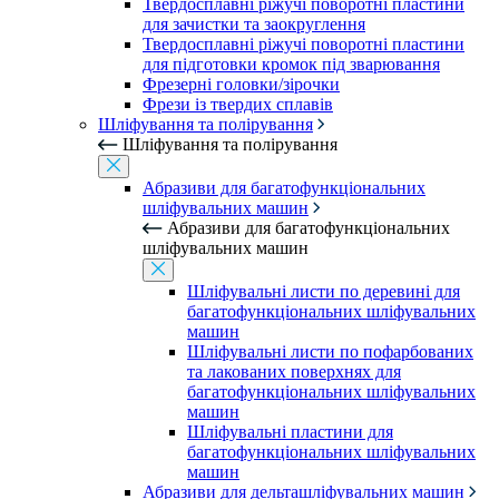
Твердосплавні ріжучі поворотні пластини
для зачистки та заокруглення
Твердосплавні ріжучі поворотні пластини
для підготовки кромок під зварювання
Фрезерні головки/зірочки
Фрези із твердих сплавів
Шліфування та полірування
Шліфування та полірування
Абразиви для багатофункціональних
шліфувальних машин
Абразиви для багатофункціональних
шліфувальних машин
Шліфувальні листи по деревині для
багатофункціональних шліфувальних
машин
Шліфувальні листи по пофарбованих
та лакованих поверхнях для
багатофункціональних шліфувальних
машин
Шліфувальні пластини для
багатофункціональних шліфувальних
машин
Абразиви для дельташліфувальних машин