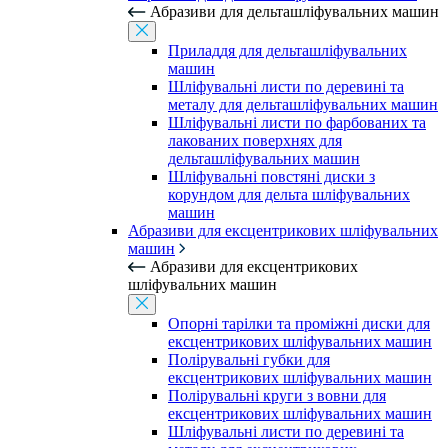
Абразиви для дельташліфувальних машин
Приладдя для дельташліфувальних
машин
Шліфувальні листи по деревині та
металу для дельташліфувальних машин
Шліфувальні листи по фарбованих та
лакованих поверхнях для
дельташліфувальних машин
Шліфувальні повстяні диски з
корундом для дельта шліфувальних
машин
Абразиви для ексцентрикових шліфувальних
машин
Абразиви для ексцентрикових
шліфувальних машин
Опорні тарілки та проміжні диски для
ексцентрикових шліфувальних машин
Полірувальні губки для
ексцентрикових шліфувальних машин
Полірувальні круги з вовни для
ексцентрикових шліфувальних машин
Шліфувальні листи по деревині та