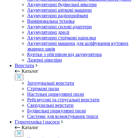
Акумуляторні будівельні міксери
Акумуляторні щіткові машини
Акумуляторні радіоприймачі
Вимірювальна техніка
Акумуляторні силові адаптери
Акумуляторні дрилі
Акумуляторні стрічкові напилки
Акумуляторні машини для шліфування кутових
зварних швів
Куртки з обігрівом від акумулятора
Лазерні нівеліри
Верстати
Каталог
Заточувальні верстати
Стрічкові пили
Настільні циркулярні пили
Рейсмусові та стругальні верстати
Свердлильні верстати
Будівельні циркулярні пили
Системи для всмоктування тирси
Гідротехніка і насоси
Каталог