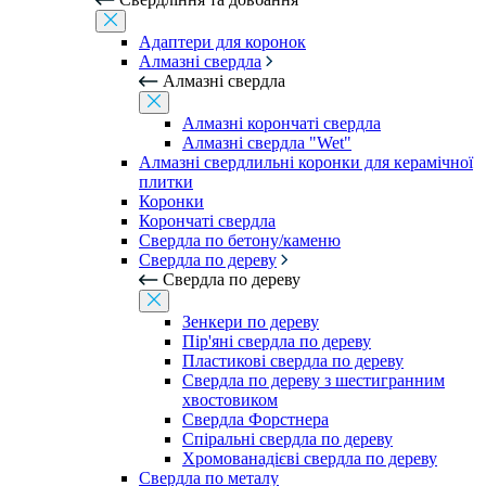
Адаптери для коронок
Алмазні свердла
Алмазні свердла
Алмазні корончаті свердла
Алмазні свердла "Wet"
Алмазні свердлильні коронки для керамічної
плитки
Коронки
Корончаті свердла
Свердла по бетону/каменю
Свердла по дереву
Свердла по дереву
Зенкери по дереву
Пір'яні свердла по дереву
Пластикові свердла по дереву
Свердла по дереву з шестигранним
хвостовиком
Свердла Форстнера
Спіральні свердла по дереву
Хромованадієві свердла по дереву
Свердла по металу