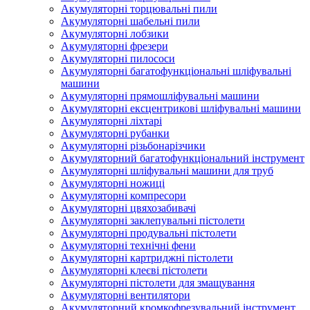
Акумуляторні торцювальні пили
Акумуляторні шабельні пили
Акумуляторні лобзики
Акумуляторні фрезери
Акумуляторні пилососи
Акумуляторні багатофункціональні шліфувальні
машини
Акумуляторні прямошліфувальні машини
Акумуляторні ексцентрикові шліфувальні машини
Акумуляторні ліхтарі
Акумуляторні рубанки
Акумуляторні різьбонарізчики
Акумуляторний багатофункціональний інструмент
Акумуляторні шліфувальні машини для труб
Акумуляторні ножиці
Акумуляторні компресори
Акумуляторні цвяхозабивачі
Акумуляторні заклепувальні пістолети
Акумуляторні продувальні пістолети
Акумуляторні технічні фени
Акумуляторні картриджні пістолети
Акумуляторні клеєві пістолети
Акумуляторні пістолети для змащування
Акумуляторні вентилятори
Акумуляторний кромкофрезувальний інструмент