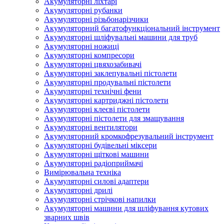
Акумуляторні ліхтарі
Акумуляторні рубанки
Акумуляторні різьбонарізчики
Акумуляторний багатофункціональний інструмент
Акумуляторні шліфувальні машини для труб
Акумуляторні ножиці
Акумуляторні компресори
Акумуляторні цвяхозабивачі
Акумуляторні заклепувальні пістолети
Акумуляторні продувальні пістолети
Акумуляторні технічні фени
Акумуляторні картриджні пістолети
Акумуляторні клеєві пістолети
Акумуляторні пістолети для змащування
Акумуляторні вентилятори
Акумуляторний кромкофрезувальний інструмент
Акумуляторні будівельні міксери
Акумуляторні щіткові машини
Акумуляторні радіоприймачі
Вимірювальна техніка
Акумуляторні силові адаптери
Акумуляторні дрилі
Акумуляторні стрічкові напилки
Акумуляторні машини для шліфування кутових
зварних швів