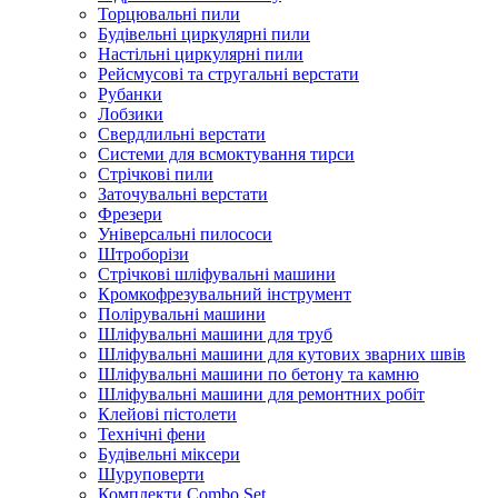
Торцювальні пили
Будівельні циркулярні пили
Настільні циркулярні пили
Рейсмусові та стругальні верстати
Рубанки
Лобзики
Свердлильні верстати
Системи для всмоктування тирси
Стрічкові пили
Заточувальні верстати
Фрезери
Універсальні пилососи
Штроборізи
Стрічкові шліфувальні машини
Кромкофрезувальний інструмент
Полірувальні машини
Шліфувальні машини для труб
Шліфувальні машини для кутових зварних швів
Шліфувальні машини по бетону та камню
Шліфувальні машини для ремонтних робіт
Клейові пістолети
Технічні фени
Будівельні міксери
Шуруповерти
Комплекти Combo Set