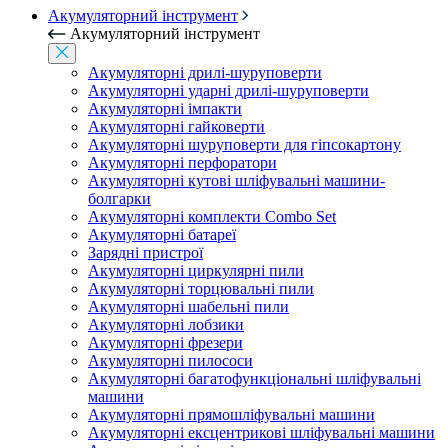
Акумуляторний інструмент
Акумуляторний інструмент
Акумуляторні дрилі-шуруповерти
Акумуляторні ударні дрилі-шуруповерти
Акумуляторні імпакти
Акумуляторні гайковерти
Акумуляторні шуруповерти для гіпсокартону
Акумуляторні перфоратори
Акумуляторні кутові шліфувальні машини-
болгарки
Акумуляторні комплекти Combo Set
Акумуляторні батареї
Зарядні пристрої
Акумуляторні циркулярні пили
Акумуляторні торцювальні пили
Акумуляторні шабельні пили
Акумуляторні лобзики
Акумуляторні фрезери
Акумуляторні пилососи
Акумуляторні багатофункціональні шліфувальні
машини
Акумуляторні прямошліфувальні машини
Акумуляторні ексцентрикові шліфувальні машини