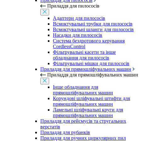
Приладдя для пилососів
Приладдя для пилососів
Адаптери для пилососів
Всмоктувальні трубки для пилососів
Всмоктувальні шланги для пилососів
Насадки для пилососів
Система бездротового керування
CordlessControl
Фільтрувальні касети та інше
обладнання для пилососів
Фільтрувальні мішки для пилососів
Приладдя для прямошліфувальних машин
Приладдя для прямошліфувальних машин
Інше обладнання для
прямошліфувальних машин
Корундові шліфувальні штифти для
прямошліфувальних машин
Ламельні шліфувальні круги для
прямошліфувальних машин
Приладдя для рейсмусів та стругальних
верстатів
Приладдя для рубанків
Приладдя для ручних циркулярних пил