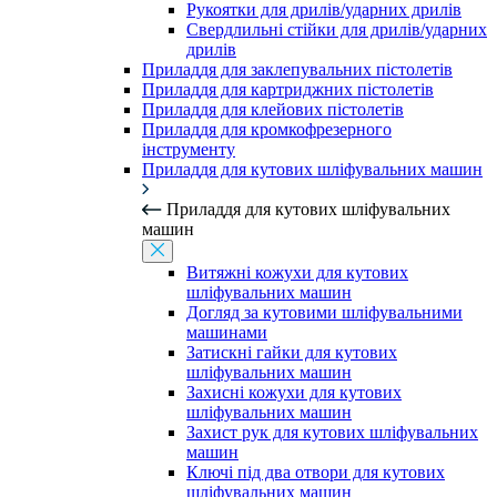
Рукоятки для дрилів/ударних дрилів
Свердлильні стійки для дрилів/ударних
дрилів
Приладдя для заклепувальних пістолетів
Приладдя для картриджних пістолетів
Приладдя для клейових пістолетів
Приладдя для кромкофрезерного
інструменту
Приладдя для кутових шліфувальних машин
Приладдя для кутових шліфувальних
машин
Витяжні кожухи для кутових
шліфувальних машин
Догляд за кутовими шліфувальними
машинами
Затискні гайки для кутових
шліфувальних машин
Захисні кожухи для кутових
шліфувальних машин
Захист рук для кутових шліфувальних
машин
Ключі під два отвори для кутових
шліфувальних машин