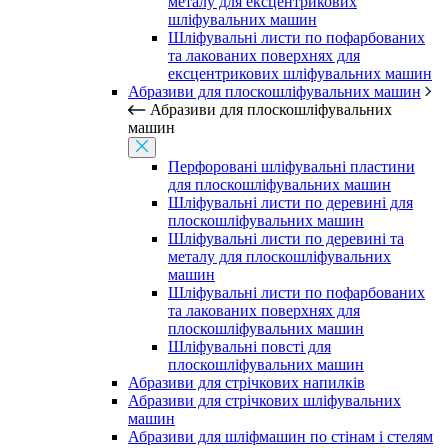
металу для ексцентрикових
шліфувальних машин
Шліфувальні листи по пофарбованих
та лакованих поверхнях для
ексцентрикових шліфувальних машин
Абразиви для плоскошліфувальних машин
Абразиви для плоскошліфувальних
машин
Перфоровані шліфувальні пластини
для плоскошліфувальних машин
Шліфувальні листи по деревині для
плоскошліфувальних машин
Шліфувальні листи по деревині та
металу для плоскошліфувальних
машин
Шліфувальні листи по пофарбованих
та лакованих поверхнях для
плоскошліфувальних машин
Шліфувальні повсті для
плоскошліфувальних машин
Абразиви для стрічкових напилків
Абразиви для стрічкових шліфувальних
машин
Абразиви для шліфмашин по стінам і стелям