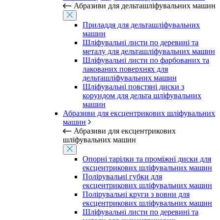
Абразиви для дельташліфувальних машин
Приладдя для дельташліфувальних
машин
Шліфувальні листи по деревині та
металу для дельташліфувальних машин
Шліфувальні листи по фарбованих та
лакованих поверхнях для
дельташліфувальних машин
Шліфувальні повстяні диски з
корундом для дельта шліфувальних
машин
Абразиви для ексцентрикових шліфувальних
машин
Абразиви для ексцентрикових
шліфувальних машин
Опорні тарілки та проміжні диски для
ексцентрикових шліфувальних машин
Полірувальні губки для
ексцентрикових шліфувальних машин
Полірувальні круги з вовни для
ексцентрикових шліфувальних машин
Шліфувальні листи по деревині та