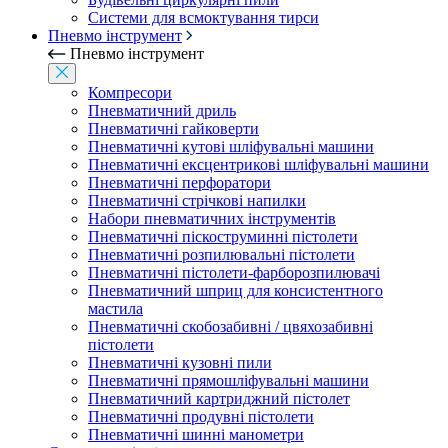
Системи для всмоктування тирси
Пневмо інструмент
Пневмо інструмент
Компресори
Пневматичний дриль
Пневматичні гайковерти
Пневматичні кутові шліфувальні машини
Пневматичні ексцентрикові шліфувальні машини
Пневматичні перфоратори
Пневматичні стрічкові напилки
Набори пневматичних інструментів
Пневматичні піскоструминні пістолети
Пневматичні розпилювальні пістолети
Пневматичні пістолети-фарборозпилювачі
Пневматичний шприц для консистентного
мастила
Пневматичні скобозабивні / цвяхозабивні
пістолети
Пневматичні кузовні пили
Пневматичні прямошліфувальні машини
Пневматичний картриджний пістолет
Пневматичні продувні пістолети
Пневматичні шинні манометри