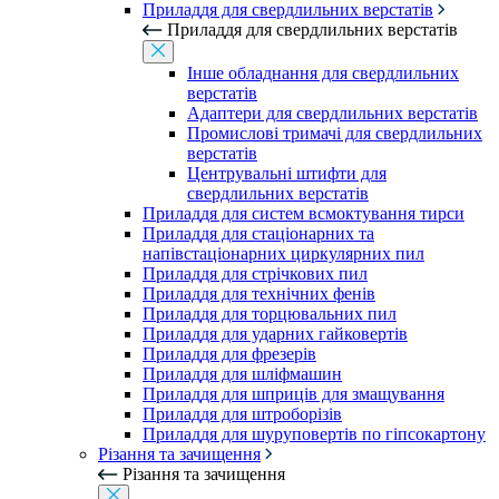
Приладдя для свердлильних верстатів
Приладдя для свердлильних верстатів
Інше обладнання для свердлильних
верстатів
Адаптери для свердлильних верстатів
Промислові тримачі для свердлильних
верстатів
Центрувальні штифти для
свердлильних верстатів
Приладдя для систем всмоктування тирси
Приладдя для стаціонарних та
напівстаціонарних циркулярних пил
Приладдя для стрічкових пил
Приладдя для технічних фенів
Приладдя для торцювальних пил
Приладдя для ударних гайковертів
Приладдя для фрезерів
Приладдя для шліфмашин
Приладдя для шприців для змащування
Приладдя для штроборізів
Приладдя для шуруповертів по гіпсокартону
Різання та зачищення
Різання та зачищення