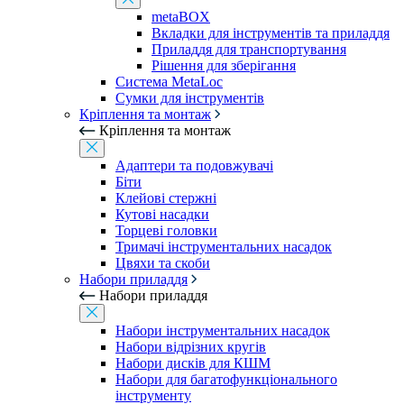
metaBOX
Вкладки для інструментів та приладдя
Приладдя для транспортування
Рішення для зберігання
Система MetaLoc
Сумки для інструментів
Кріплення та монтаж
Кріплення та монтаж
Адаптери та подовжувачі
Біти
Клейові стержні
Кутові насадки
Торцеві головки
Тримачі інструментальних насадок
Цвяхи та скоби
Набори приладдя
Набори приладдя
Набори інструментальних насадок
Набори відрізних кругів
Набори дисків для КШМ
Набори для багатофункціонального
інструменту