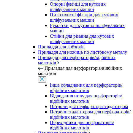
Опорні фланці для кутових
шліфувальних машин
Пилозахисні фільтри для кутових
шліфувальних машин
Рукоятки для кутових шліфувальних
машин
Стійки для різання для кутових
шліфувальних машин
Приладдя для лобзиків
Приладдя для ножиць по листовому металу
Приладдя для перфораторів/відбійних
молотків
Приладдя для перфораторів/відбійних
молотків
Інше обладнання для перфораторів/
відбійних молотків
Відведення пилу для перфораторів/
відбійних молотків
Патрони для перфоратора з адаптером
Патрони з адаптером для перфораторів/
відбійних молотків
Перехідники для перфораторів/
відбійних молотків