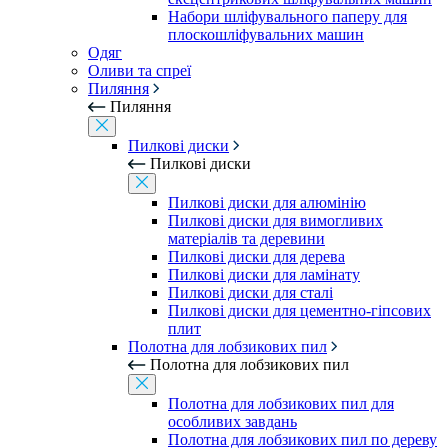
Набори шліфувального паперу для
плоскошліфувальних машин
Одяг
Оливи та спреї
Пиляння
Пиляння
Пилкові диски
Пилкові диски
Пилкові диски для алюмінію
Пилкові диски для вимогливих
матеріалів та деревини
Пилкові диски для дерева
Пилкові диски для ламінату
Пилкові диски для сталі
Пилкові диски для цементно-гіпсових
плит
Полотна для лобзикових пил
Полотна для лобзикових пил
Полотна для лобзикових пил для
особливих завдань
Полотна для лобзикових пил по дереву