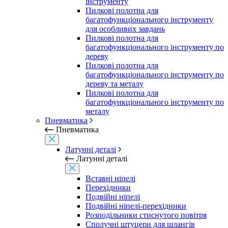
інструменту
Пилкові полотна для
багатофункціонального інструменту
для особливих завдань
Пилкові полотна для
багатофункціонального інструменту по
дереву
Пилкові полотна для
багатофункціонального інструменту по
дереву та металу
Пилкові полотна для
багатофункціонального інструменту по
металу
Пневматика
Пневматика
Латунні деталі
Латунні деталі
Вставні ніпелі
Перехідники
Подвійні ніпелі
Подвійні ніпелі-перехідники
Розподільники стиснутого повітря
Сполучні штуцери для шлангів