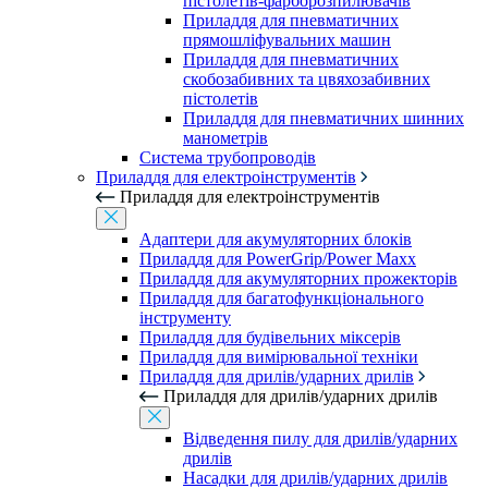
пістолетів-фарборозпилювачів
Приладдя для пневматичних
прямошліфувальних машин
Приладдя для пневматичних
скобозабивних та цвяхозабивних
пістолетів
Приладдя для пневматичних шинних
манометрів
Система трубопроводів
Приладдя для електроінструментів
Приладдя для електроінструментів
Адаптери для акумуляторних блоків
Приладдя для PowerGrip/Power Maxx
Приладдя для акумуляторних прожекторів
Приладдя для багатофункціонального
інструменту
Приладдя для будівельних міксерів
Приладдя для вимірювальної техніки
Приладдя для дрилів/ударних дрилів
Приладдя для дрилів/ударних дрилів
Відведення пилу для дрилів/ударних
дрилів
Насадки для дрилів/ударних дрилів