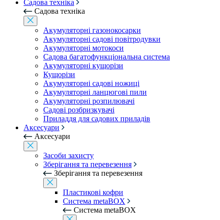
Садова техніка
Садова техніка
Акумуляторні газонокосарки
Акумуляторні садові повітродувки
Акумуляторні мотокоси
Садова багатофункціональна система
Акумуляторні кущорізи
Кущорізи
Акумуляторні садові ножиці
Акумуляторні ланцюгові пили
Акумуляторні розпилювачі
Садові розбризкувачі
Приладдя для садових приладів
Аксесуари
Аксесуари
Засоби захисту
Зберігання та перевезення
Зберігання та перевезення
Пластикові кофри
Система metaBOX
Система metaBOX