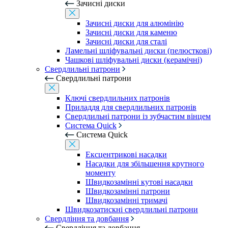
Зачисні диски
Зачисні диски для алюмінію
Зачисні диски для каменю
Зачисні диски для сталі
Ламельні шліфувальні диски (пелюсткові)
Чашкові шліфувальні диски (керамічні)
Свердлильні патрони
Свердлильні патрони
Ключі свердлильних патронів
Приладдя для свердлильних патронів
Свердлильні патрони із зубчастим вінцем
Система Quick
Система Quick
Ексцентрикові насадки
Насадки для збільшення крутного
моменту
Швидкозамінні кутові насадки
Швидкозамінні патрони
Швидкозамінні тримачі
Швидкозатискні свердлильні патрони
Свердління та довбання
Свердління та довбання