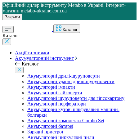
Офіційний дилер інструменту Metabo в Україні. Інтернет-
магазин metabo-ukraine.com.ua
Закрити
Каталог
Каталог
Акції та знижки
Акумуляторний інструмент
Каталог
Акумуляторні дрилі-шуруповерти
Акумуляторні ударні дрилі-шуруповерти
Акумуляторні імпакти
Акумуляторні гайковерти
Акумуляторні шуруповерти для гіпсокартону
Акумуляторні перфоратори
Акумуляторні кутові шліфувальні машини-
болгарки
Акумуляторні комплекти Combo Set
Акумуляторні батареї
Зарядні пристрої
Акумуляторні циркулярні пили