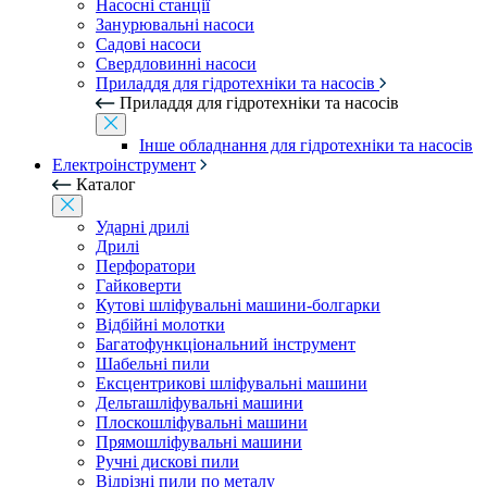
Насосні станції
Занурювальні насоси
Садові насоси
Свердловинні насоси
Приладдя для гідротехніки та насосів
Приладдя для гідротехніки та насосів
Інше обладнання для гідротехніки та насосів
Електроінструмент
Каталог
Ударні дрилі
Дрилі
Перфоратори
Гайковерти
Кутові шліфувальні машини-болгарки
Відбійні молотки
Багатофункціональний інструмент
Шабельні пили
Ексцентрикові шліфувальні машини
Дельташліфувальні машини
Плоскошліфувальні машини
Прямошліфувальні машини
Ручні дискові пили
Відрізні пили по металу