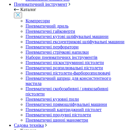
Пневматичний інструмент
Каталог
Компресори
Пневматичний дриль
Пневматичні гайковерти
Пневматичні кутові шліфувальні машини
Пневматичні ексцентрикові шліфувальні машини
Пневматичні перфоратори
Пневматичні стрічкові напилки
Набори пневматичних інструментів
Пневматичні піскоструминні пістолети
Пневматичні розпилювальні пістолети
Пневматичні пістолети-фарборозпилювачі
Пневматичний шприц для консистентного
мастила
Пневматичні скобозабивні / цвяхозабивні
пістолети
Пневматичні кузовні пили
Пневматичні прямошліфувальні машини
Пневматичний картриджний пістолет
Пневматичні продувні пістолети
Пневматичні шинні манометри
Садова техніка