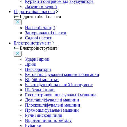
Куртки з обігрівом від акумулятора
Лазерні нівеліри
Гідротехніка і насоси
Гідротехніка і насоси
Насосні станції
Занурювальні насоси
Садові насоси
Електроінструмент
Електроінструмент
Ударні дрилі
Дрилі
Перфоратори
Кутові шліфувальні машини-болгарки
Відбійні молотки
Багатофункціональний інструмент
Шабельні пили
Ексцентрикові шліфувальні машини
Дельташліфувальні машини
Плоскошліфувальні машини
Прямошліфувальні машини
Ручні дискові пили
Відрізні пили по металу
Рубанки