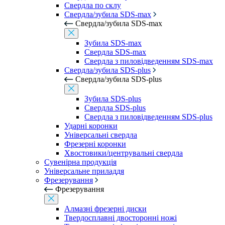
Свердла по склу
Свердла/зубила SDS-max
Свердла/зубила SDS-max
Зубила SDS-max
Свердла SDS-max
Свердла з пиловідведенням SDS-max
Свердла/зубила SDS-plus
Свердла/зубила SDS-plus
Зубила SDS-plus
Свердла SDS-plus
Свердла з пиловідведенням SDS-plus
Ударні коронки
Універсальні свердла
Фрезерні коронки
Хвостовики/центрувальні свердла
Сувенірна продукція
Універсальне приладдя
Фрезерування
Фрезерування
Алмазні фрезерні диски
Твердосплавні двосторонні ножі