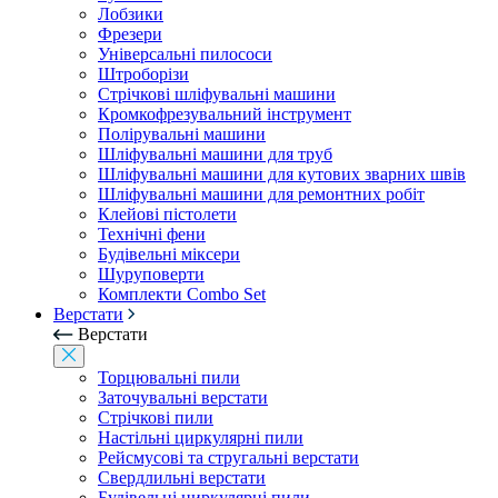
Лобзики
Фрезери
Універсальні пилососи
Штроборізи
Стрічкові шліфувальні машини
Кромкофрезувальний інструмент
Полірувальні машини
Шліфувальні машини для труб
Шліфувальні машини для кутових зварних швів
Шліфувальні машини для ремонтних робіт
Клейові пістолети
Технічні фени
Будівельні міксери
Шуруповерти
Комплекти Combo Set
Верстати
Верстати
Торцювальні пили
Заточувальні верстати
Стрічкові пили
Настільні циркулярні пили
Рейсмусові та стругальні верстати
Свердлильні верстати
Будівельні циркулярні пили