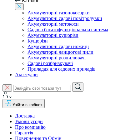
Каталог
Акумуляторні газонокосарки
Акумуляторні садові повітродувки
Акумуляторні мотокоси
Садова багатофункціональна система
Акумуляторні кущорізи
Кущорізи
Акумуляторні садові ножиці
Акумуляторні ланцюгові пили
Акумуляторні розпилювачі
Садові розбризкувачі
Приладдя для садових приладів
Аксесуари
Увійти в кабінет
Доставка
Умови угоди
Про компанію
Гарантія
Повернення та Обмін