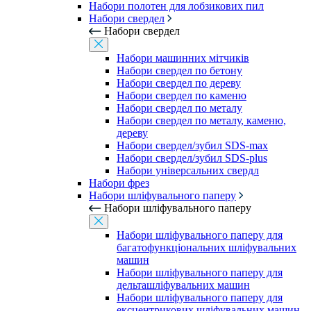
Набори полотен для лобзикових пил
Набори свердел
Набори свердел
Набори машинних мітчиків
Набори свердел по бетону
Набори свердел по дереву
Набори свердел по каменю
Набори свердел по металу
Набори свердел по металу, каменю,
дереву
Набори свердел/зубил SDS-max
Набори свердел/зубил SDS-plus
Набори універсальних свердл
Набори фрез
Набори шліфувального паперу
Набори шліфувального паперу
Набори шліфувального паперу для
багатофункціональних шліфувальних
машин
Набори шліфувального паперу для
дельташліфувальних машин
Набори шліфувального паперу для
ексцентрикових шліфувальних машин