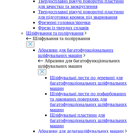
Твердосплавні ріжучі поворотні пластини
для зачистки та заокруглення
Твердосплавні ріжучі поворотні пластини
для підготовки кромок під зварювання
Фрезерні головки/зірочки
Фрези із твердих сплавів
Шліфування та полірування
Шліфування та полірування
Абразиви для багатофункціональних
шліфувальних машин
Абразиви для багатофункціональних
шліфувальних машин
Шліфувальні листи по деревині для
багатофункціональних шліфувальних
машин
Шліфувальні листи по пофарбованих
та лакованих поверхнях для
багатофункціональних шліфувальних
машин
Шліфувальні пластини для
багатофункціональних шліфувальних
машин
Абразиви для дельташліфувальних машин