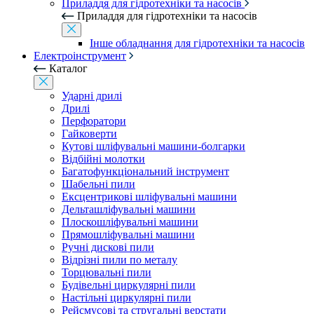
Приладдя для гідротехніки та насосів
Приладдя для гідротехніки та насосів
Інше обладнання для гідротехніки та насосів
Електроінструмент
Каталог
Ударні дрилі
Дрилі
Перфоратори
Гайковерти
Кутові шліфувальні машини-болгарки
Відбійні молотки
Багатофункціональний інструмент
Шабельні пили
Ексцентрикові шліфувальні машини
Дельташліфувальні машини
Плоскошліфувальні машини
Прямошліфувальні машини
Ручні дискові пили
Відрізні пили по металу
Торцювальні пили
Будівельні циркулярні пили
Настільні циркулярні пили
Рейсмусові та стругальні верстати