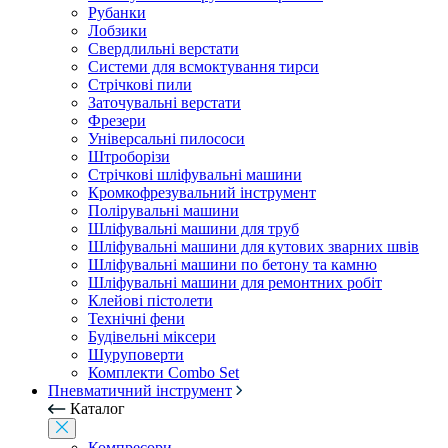
Рубанки
Лобзики
Свердлильні верстати
Системи для всмоктування тирси
Стрічкові пили
Заточувальні верстати
Фрезери
Універсальні пилососи
Штроборізи
Стрічкові шліфувальні машини
Кромкофрезувальний інструмент
Полірувальні машини
Шліфувальні машини для труб
Шліфувальні машини для кутових зварних швів
Шліфувальні машини по бетону та камню
Шліфувальні машини для ремонтних робіт
Клейові пістолети
Технічні фени
Будівельні міксери
Шуруповерти
Комплекти Combo Set
Пневматичний інструмент
Каталог
Компресори