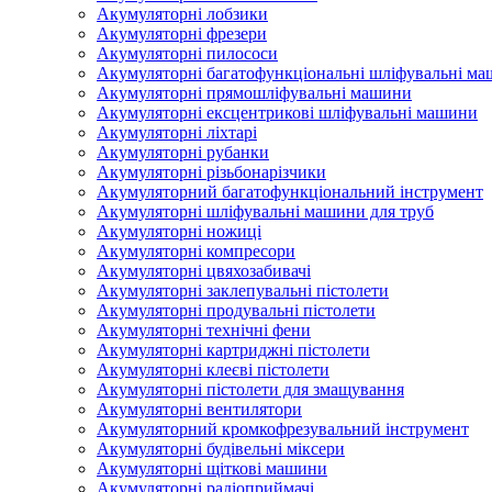
Акумуляторні лобзики
Акумуляторні фрезери
Акумуляторні пилососи
Акумуляторні багатофункціональні шліфувальні м
Акумуляторні прямошліфувальні машини
Акумуляторні ексцентрикові шліфувальні машини
Акумуляторні ліхтарі
Акумуляторні рубанки
Акумуляторні різьбонарізчики
Акумуляторний багатофункціональний інструмент
Акумуляторні шліфувальні машини для труб
Акумуляторні ножиці
Акумуляторні компресори
Акумуляторні цвяхозабивачі
Акумуляторні заклепувальні пістолети
Акумуляторні продувальні пістолети
Акумуляторні технічні фени
Акумуляторні картриджні пістолети
Акумуляторні клеєві пістолети
Акумуляторні пістолети для змащування
Акумуляторні вентилятори
Акумуляторний кромкофрезувальний інструмент
Акумуляторні будівельні міксери
Акумуляторні щіткові машини
Акумуляторні радіоприймачі