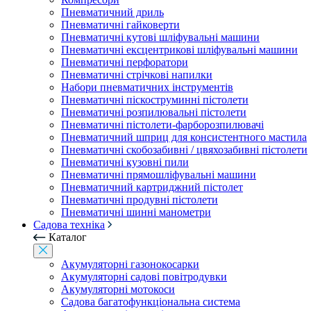
Пневматичний дриль
Пневматичні гайковерти
Пневматичні кутові шліфувальні машини
Пневматичні ексцентрикові шліфувальні машини
Пневматичні перфоратори
Пневматичні стрічкові напилки
Набори пневматичних інструментів
Пневматичні піскоструминні пістолети
Пневматичні розпилювальні пістолети
Пневматичні пістолети-фарборозпилювачі
Пневматичний шприц для консистентного мастила
Пневматичні скобозабивні / цвяхозабивні пістолети
Пневматичні кузовні пили
Пневматичні прямошліфувальні машини
Пневматичний картриджний пістолет
Пневматичні продувні пістолети
Пневматичні шинні манометри
Садова техніка
Каталог
Акумуляторні газонокосарки
Акумуляторні садові повітродувки
Акумуляторні мотокоси
Садова багатофункціональна система