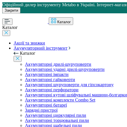
Офіційний дилер інструменту Metabo в Україні. Інтернет-магази
Закрити
Каталог
Каталог
Акції та знижки
Акумуляторний інструмент
Каталог
Акумуляторні дрилі-шуруповерти
Акумуляторні ударні дрилі-шуруповерти
Акумуляторні імпакти
Акумуляторні гайковерти
Акумуляторні шуруповерти для гіпсокартону
Акумуляторні перфоратори
Акумуляторні кутові шліфувальні машини-болгарки
Акумуляторні комплекти Combo Set
Акумуляторні батареї
Зарядні пристрої
Акумуляторні циркулярні пили
Акумуляторні торцювальні пили
Акумуляторні шабельні пили