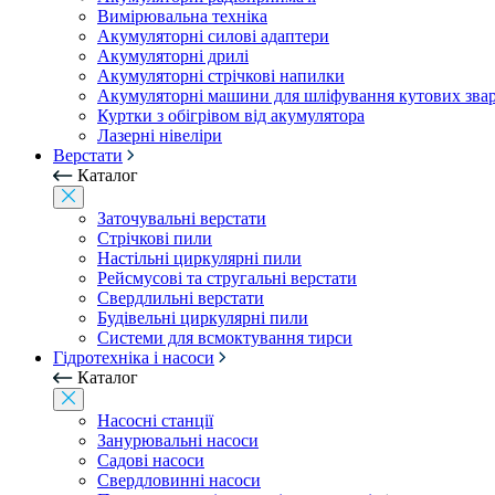
Вимірювальна техніка
Акумуляторні силові адаптери
Акумуляторні дрилі
Акумуляторні стрічкові напилки
Акумуляторні машини для шліфування кутових зва
Куртки з обігрівом від акумулятора
Лазерні нівеліри
Верстати
Каталог
Заточувальні верстати
Стрічкові пили
Настільні циркулярні пили
Рейсмусові та стругальні верстати
Свердлильні верстати
Будівельні циркулярні пили
Системи для всмоктування тирси
Гідротехніка і насоси
Каталог
Насосні станції
Занурювальні насоси
Садові насоси
Свердловинні насоси