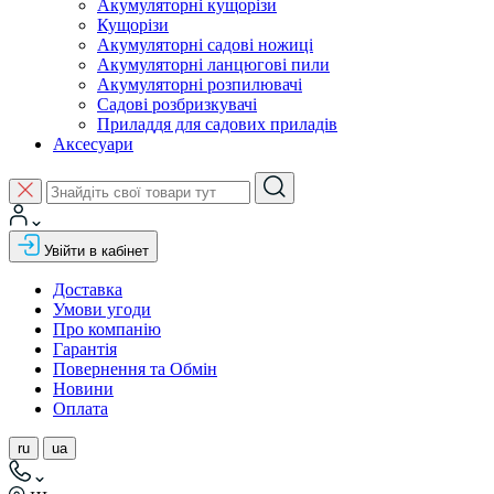
Акумуляторні кущорізи
Кущорізи
Акумуляторні садові ножиці
Акумуляторні ланцюгові пили
Акумуляторні розпилювачі
Садові розбризкувачі
Приладдя для садових приладів
Аксесуари
Увійти в кабінет
Доставка
Умови угоди
Про компанію
Гарантія
Повернення та Обмін
Новини
Оплата
ru
ua