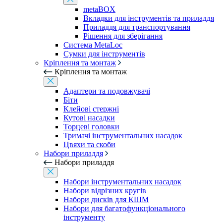
metaBOX
Вкладки для інструментів та приладдя
Приладдя для транспортування
Рішення для зберігання
Система MetaLoc
Сумки для інструментів
Кріплення та монтаж
Кріплення та монтаж
Адаптери та подовжувачі
Біти
Клейові стержні
Кутові насадки
Торцеві головки
Тримачі інструментальних насадок
Цвяхи та скоби
Набори приладдя
Набори приладдя
Набори інструментальних насадок
Набори відрізних кругів
Набори дисків для КШМ
Набори для багатофункціонального
інструменту