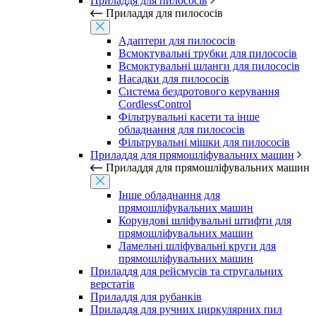
Приладдя для пилососів
Приладдя для пилососів
Адаптери для пилососів
Всмоктувальні трубки для пилососів
Всмоктувальні шланги для пилососів
Насадки для пилососів
Система бездротового керування
CordlessControl
Фільтрувальні касети та інше
обладнання для пилососів
Фільтрувальні мішки для пилососів
Приладдя для прямошліфувальних машин
Приладдя для прямошліфувальних машин
Інше обладнання для
прямошліфувальних машин
Корундові шліфувальні штифти для
прямошліфувальних машин
Ламельні шліфувальні круги для
прямошліфувальних машин
Приладдя для рейсмусів та стругальних
верстатів
Приладдя для рубанків
Приладдя для ручних циркулярних пил