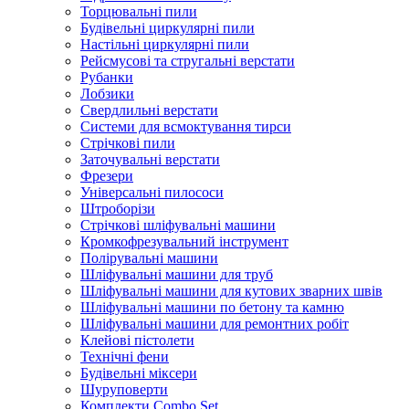
Торцювальні пили
Будівельні циркулярні пили
Настільні циркулярні пили
Рейсмусові та стругальні верстати
Рубанки
Лобзики
Свердлильні верстати
Системи для всмоктування тирси
Стрічкові пили
Заточувальні верстати
Фрезери
Універсальні пилососи
Штроборізи
Стрічкові шліфувальні машини
Кромкофрезувальний інструмент
Полірувальні машини
Шліфувальні машини для труб
Шліфувальні машини для кутових зварних швів
Шліфувальні машини по бетону та камню
Шліфувальні машини для ремонтних робіт
Клейові пістолети
Технічні фени
Будівельні міксери
Шуруповерти
Комплекти Combo Set