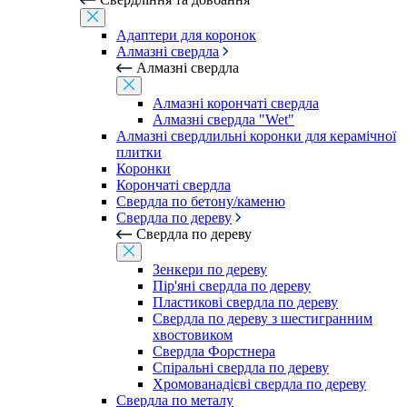
Адаптери для коронок
Алмазні свердла
Алмазні свердла
Алмазні корончаті свердла
Алмазні свердла "Wet"
Алмазні свердлильні коронки для керамічної
плитки
Коронки
Корончаті свердла
Свердла по бетону/каменю
Свердла по дереву
Свердла по дереву
Зенкери по дереву
Пір'яні свердла по дереву
Пластикові свердла по дереву
Свердла по дереву з шестигранним
хвостовиком
Свердла Форстнера
Спіральні свердла по дереву
Хромованадієві свердла по дереву
Свердла по металу