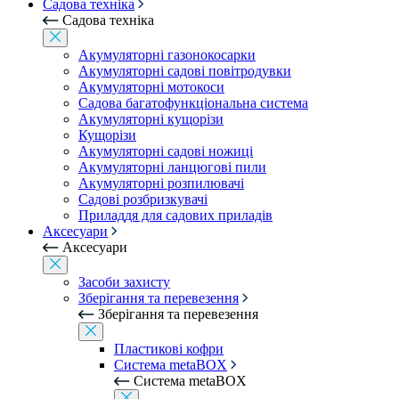
Садова техніка
Садова техніка
Акумуляторні газонокосарки
Акумуляторні садові повітродувки
Акумуляторні мотокоси
Садова багатофункціональна система
Акумуляторні кущорізи
Кущорізи
Акумуляторні садові ножиці
Акумуляторні ланцюгові пили
Акумуляторні розпилювачі
Садові розбризкувачі
Приладдя для садових приладів
Аксесуари
Аксесуари
Засоби захисту
Зберігання та перевезення
Зберігання та перевезення
Пластикові кофри
Система metaBOX
Система metaBOX