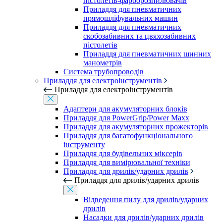
пістолетів-фарборозпилювачів
Приладдя для пневматичних
прямошліфувальних машин
Приладдя для пневматичних
скобозабивних та цвяхозабивних
пістолетів
Приладдя для пневматичних шинних
манометрів
Система трубопроводів
Приладдя для електроінструментів
Приладдя для електроінструментів
Адаптери для акумуляторних блоків
Приладдя для PowerGrip/Power Maxx
Приладдя для акумуляторних прожекторів
Приладдя для багатофункціонального
інструменту
Приладдя для будівельних міксерів
Приладдя для вимірювальної техніки
Приладдя для дрилів/ударних дрилів
Приладдя для дрилів/ударних дрилів
Відведення пилу для дрилів/ударних
дрилів
Насадки для дрилів/ударних дрилів