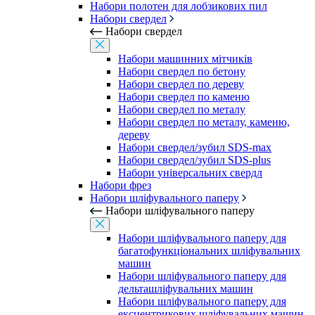
Набори полотен для лобзикових пил
Набори свердел
Набори свердел
Набори машинних мітчиків
Набори свердел по бетону
Набори свердел по дереву
Набори свердел по каменю
Набори свердел по металу
Набори свердел по металу, каменю,
дереву
Набори свердел/зубил SDS-max
Набори свердел/зубил SDS-plus
Набори універсальних свердл
Набори фрез
Набори шліфувального паперу
Набори шліфувального паперу
Набори шліфувального паперу для
багатофункціональних шліфувальних
машин
Набори шліфувального паперу для
дельташліфувальних машин
Набори шліфувального паперу для
ексцентрикових шліфувальних машин