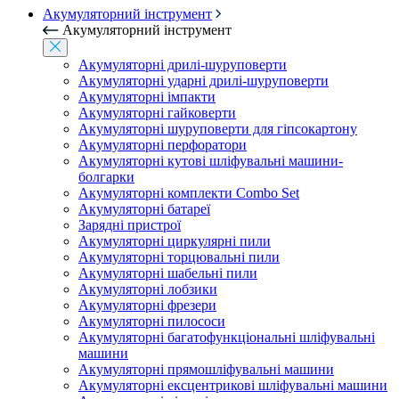
Акумуляторний інструмент
Акумуляторний інструмент
Акумуляторні дрилі-шуруповерти
Акумуляторні ударні дрилі-шуруповерти
Акумуляторні імпакти
Акумуляторні гайковерти
Акумуляторні шуруповерти для гіпсокартону
Акумуляторні перфоратори
Акумуляторні кутові шліфувальні машини-
болгарки
Акумуляторні комплекти Combo Set
Акумуляторні батареї
Зарядні пристрої
Акумуляторні циркулярні пили
Акумуляторні торцювальні пили
Акумуляторні шабельні пили
Акумуляторні лобзики
Акумуляторні фрезери
Акумуляторні пилососи
Акумуляторні багатофункціональні шліфувальні
машини
Акумуляторні прямошліфувальні машини
Акумуляторні ексцентрикові шліфувальні машини