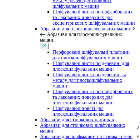
металу для ексцентрикових
шліфувальних машин
Шліфувальні листи по пофарбованих
та лакованих поверхнях для
ексцентрикових шліфувальних машин
Абразиви для плоскошліфувальних машин
Абразиви для плоскошліфувальних
машин
Перфоровані шліфувальні пластини
для плоскошліфувальних машин
Шліфувальні листи по деревині для
плоскошліфувальних машин
Шліфувальні листи по деревині та
металу для плоскошліфувальних
машин
Шліфувальні листи по пофарбованих
та лакованих поверхнях для
плоскошліфувальних машин
Шліфувальні повсті для
плоскошліфувальних машин
Абразиви для стрічкових напилків
Абразиви для стрічкових шліфувальних
3
3
3
3
машин
Абразиви для шліфмашин по стінам і стелям
3
3
3
3