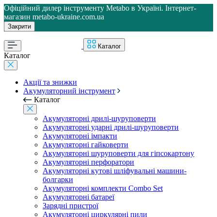
Офіційний дилер інструменту Metabo в Україні. Інтернет-
магазин metabo-ukraine.com.ua
Закрити
Каталог
Каталог
Акції та знижки
Акумуляторний інструмент
Каталог
Акумуляторні дрилі-шуруповерти
Акумуляторні ударні дрилі-шуруповерти
Акумуляторні імпакти
Акумуляторні гайковерти
Акумуляторні шуруповерти для гіпсокартону
Акумуляторні перфоратори
Акумуляторні кутові шліфувальні машини-
болгарки
Акумуляторні комплекти Combo Set
Акумуляторні батареї
Зарядні пристрої
Акумуляторні циркулярні пили