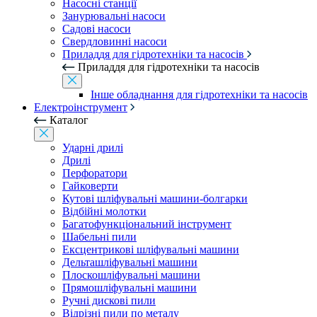
Насосні станції
Занурювальні насоси
Садові насоси
Свердловинні насоси
Приладдя для гідротехніки та насосів
Приладдя для гідротехніки та насосів
Інше обладнання для гідротехніки та насосів
Електроінструмент
Каталог
Ударні дрилі
Дрилі
Перфоратори
Гайковерти
Кутові шліфувальні машини-болгарки
Відбійні молотки
Багатофункціональний інструмент
Шабельні пили
Ексцентрикові шліфувальні машини
Дельташліфувальні машини
Плоскошліфувальні машини
Прямошліфувальні машини
Ручні дискові пили
Відрізні пили по металу