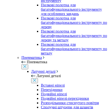
інструменту
Пилкові полотна для
багатофункціонального інструменту
для особливих завдань
Пилкові полотна для
багатофункціонального інструменту по
дереву
Пилкові полотна для
багатофункціонального інструменту по
дереву та металу
Пилкові полотна для
багатофункціонального інструменту по
металу
Пневматика
Пневматика
Латунні деталі
Латунні деталі
Вставні ніпелі
Перехідники
Подвійні ніпелі
Подвійні ніпелі-перехідники
Розподільники стиснутого повітря
Сполучні штуцери для шлангів