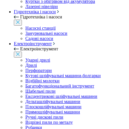
Куртки з обігрівом від акумулятора
Лазерні нівеліри
Гідротехніка і насоси
Гідротехніка і насоси
Насосні станції
Занурювальні насоси
Садові насоси
Електроінструмент
Електроінструмент
Ударні дрилі
Дрилі
Перфоратори
Кутові шліфувальні машини-болгарки
Відбійні молотки
Багатофункціональний інструмент
Шабельні пили
Ексцентрикові шліфувальні машини
Дельташліфувальні машини
Плоскошліфувальні машини
Прямошліфувальні машини
Ручні дискові пили
Відрізні пили по металу
Рубанки