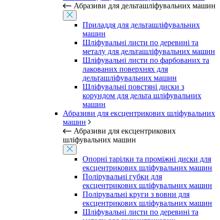
Абразиви для дельташліфувальних машин
Приладдя для дельташліфувальних
машин
Шліфувальні листи по деревині та
металу для дельташліфувальних машин
Шліфувальні листи по фарбованих та
лакованих поверхнях для
дельташліфувальних машин
Шліфувальні повстяні диски з
корундом для дельта шліфувальних
машин
Абразиви для ексцентрикових шліфувальних
машин
Абразиви для ексцентрикових
шліфувальних машин
Опорні тарілки та проміжні диски для
ексцентрикових шліфувальних машин
Полірувальні губки для
ексцентрикових шліфувальних машин
Полірувальні круги з вовни для
ексцентрикових шліфувальних машин
Шліфувальні листи по деревині та