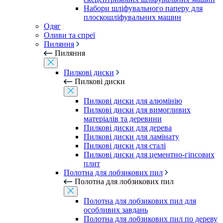
Набори шліфувального паперу для
плоскошліфувальних машин
Одяг
Оливи та спреї
Пиляння
Пиляння
Пилкові диски
Пилкові диски
Пилкові диски для алюмінію
Пилкові диски для вимогливих
матеріалів та деревини
Пилкові диски для дерева
Пилкові диски для ламінату
Пилкові диски для сталі
Пилкові диски для цементно-гіпсових
плит
Полотна для лобзикових пил
Полотна для лобзикових пил
Полотна для лобзикових пил для
особливих завдань
Полотна для лобзикових пил по дереву