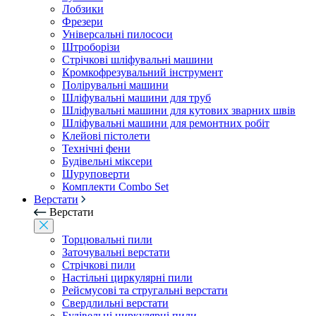
Лобзики
Фрезери
Універсальні пилососи
Штроборізи
Стрічкові шліфувальні машини
Кромкофрезувальний інструмент
Полірувальні машини
Шліфувальні машини для труб
Шліфувальні машини для кутових зварних швів
Шліфувальні машини для ремонтних робіт
Клейові пістолети
Технічні фени
Будівельні міксери
Шуруповерти
Комплекти Combo Set
Верстати
Верстати
Торцювальні пили
Заточувальні верстати
Стрічкові пили
Настільні циркулярні пили
Рейсмусові та стругальні верстати
Свердлильні верстати
Будівельні циркулярні пили