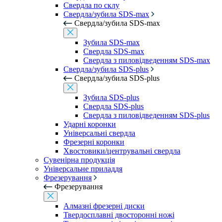
Свердла по склу
Свердла/зубила SDS-max
Свердла/зубила SDS-max
Зубила SDS-max
Свердла SDS-max
Свердла з пиловідведенням SDS-max
Свердла/зубила SDS-plus
Свердла/зубила SDS-plus
Зубила SDS-plus
Свердла SDS-plus
Свердла з пиловідведенням SDS-plus
Ударні коронки
Універсальні свердла
Фрезерні коронки
Хвостовики/центрувальні свердла
Сувенірна продукція
Універсальне приладдя
Фрезерування
Фрезерування
Алмазні фрезерні диски
Твердосплавні двосторонні ножі