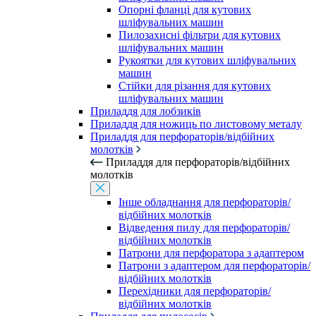
Опорні фланці для кутових
шліфувальних машин
Пилозахисні фільтри для кутових
шліфувальних машин
Рукоятки для кутових шліфувальних
машин
Стійки для різання для кутових
шліфувальних машин
Приладдя для лобзиків
Приладдя для ножиць по листовому металу
Приладдя для перфораторів/відбійних
молотків
Приладдя для перфораторів/відбійних
молотків
Інше обладнання для перфораторів/
відбійних молотків
Відведення пилу для перфораторів/
відбійних молотків
Патрони для перфоратора з адаптером
Патрони з адаптером для перфораторів/
відбійних молотків
Перехідники для перфораторів/
відбійних молотків