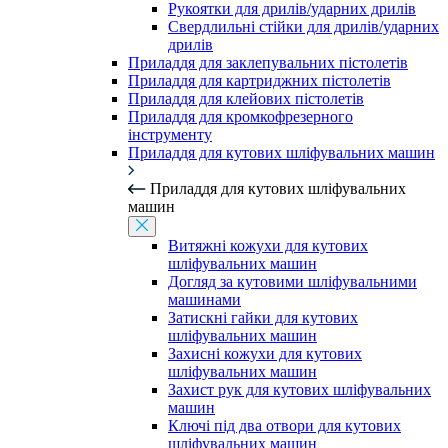
Рукоятки для дрилів/ударних дрилів
Свердлильні стійки для дрилів/ударних
дрилів
Приладдя для заклепувальних пістолетів
Приладдя для картриджних пістолетів
Приладдя для клейових пістолетів
Приладдя для кромкофрезерного
інструменту
Приладдя для кутових шліфувальних машин
Приладдя для кутових шліфувальних
машин
Витяжні кожухи для кутових
шліфувальних машин
Догляд за кутовими шліфувальними
машинами
Затискні гайки для кутових
шліфувальних машин
Захисні кожухи для кутових
шліфувальних машин
Захист рук для кутових шліфувальних
машин
Ключі під два отвори для кутових
шліфувальних машин