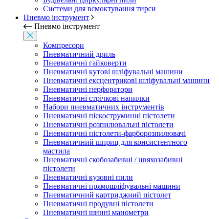
Системи для всмоктування тирси
Пневмо інструмент
Пневмо інструмент
Компресори
Пневматичний дриль
Пневматичні гайковерти
Пневматичні кутові шліфувальні машини
Пневматичні ексцентрикові шліфувальні машини
Пневматичні перфоратори
Пневматичні стрічкові напилки
Набори пневматичних інструментів
Пневматичні піскоструминні пістолети
Пневматичні розпилювальні пістолети
Пневматичні пістолети-фарборозпилювачі
Пневматичний шприц для консистентного
мастила
Пневматичні скобозабивні / цвяхозабивні
пістолети
Пневматичні кузовні пили
Пневматичні прямошліфувальні машини
Пневматичний картриджний пістолет
Пневматичні продувні пістолети
Пневматичні шинні манометри