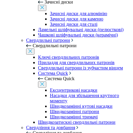
Зачисні диски
Зачисні диски для алюмінію
Зачисні диски для каменю
Зачисні диски для сталі
Ламельні шліфувальні диски (пелюсткові)
Чашкові шліфувальні диски (керамічні)
Свердлильні патрони
Свердлильні патрони
Ключі свердлильних патронів
Приладдя для свердлильних патронів
Свердлильні патрони із зубчастим вінцем
Система Quick
Система Quick
Ексцентрикові насадки
Насадки для збільшення крутного
моменту
Швидкозамінні кутові насадки
Швидкозамінні патрони
Швидкозамінні тримачі
Швидкозатискні свердлильні патрони
Свердління та довбання
Свердління та довбання