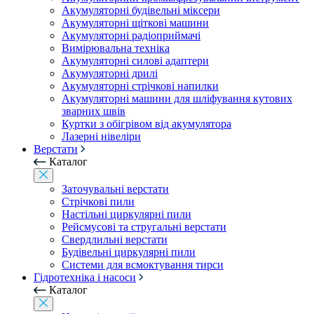
Акумуляторні будівельні міксери
Акумуляторні щіткові машини
Акумуляторні радіоприймачі
Вимірювальна техніка
Акумуляторні силові адаптери
Акумуляторні дрилі
Акумуляторні стрічкові напилки
Акумуляторні машини для шліфування кутових
зварних швів
Куртки з обігрівом від акумулятора
Лазерні нівеліри
Верстати
Каталог
Заточувальні верстати
Стрічкові пили
Настільні циркулярні пили
Рейсмусові та стругальні верстати
Свердлильні верстати
Будівельні циркулярні пили
Системи для всмоктування тирси
Гідротехніка і насоси
Каталог