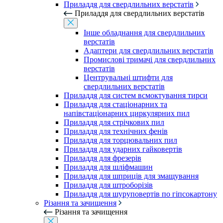
Приладдя для свердлильних верстатів
Приладдя для свердлильних верстатів
Інше обладнання для свердлильних
верстатів
Адаптери для свердлильних верстатів
Промислові тримачі для свердлильних
верстатів
Центрувальні штифти для
свердлильних верстатів
Приладдя для систем всмоктування тирси
Приладдя для стаціонарних та
напівстаціонарних циркулярних пил
Приладдя для стрічкових пил
Приладдя для технічних фенів
Приладдя для торцювальних пил
Приладдя для ударних гайковертів
Приладдя для фрезерів
Приладдя для шліфмашин
Приладдя для шприців для змащування
Приладдя для штроборізів
Приладдя для шуруповертів по гіпсокартону
Різання та зачищення
Різання та зачищення