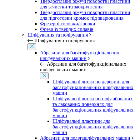
Твердосплавні ріжучі поворотні пластини
для зачистки та заокруглення
Твердосплавні ріжучі поворотні пластини
для підготовки кромок під зварювання
Фрезерні головки/зірочки
Фрези із твердих сплавів
Шліфування та полірування
Шліфування та полірування
Абразиви для багатофункціональних
шліфувальних машин
Абразиви для багатофункціональних
шліфувальних машин
Шліфувальні листи по деревині для
багатофункціональних шліфувальних
машин
Шліфувальні листи по пофарбованих
та лакованих поверхнях для
багатофункціональних шліфувальних
машин
Шліфувальні пластини для
багатофункціональних шліфувальних
машин
Абразиви для дельташліфувальних машин