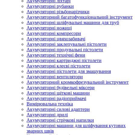
Акумуляторні ліхтарі
Акумуляторні рубанки
Акумуляторні різьбонарізчики
Акумуляторний багатофункціональний інструмент
Акумуляторні шліфувальні машини для труб
Акумуляторні ножиці
Акумуляторні компресори
Акумуляторні цвяхозабивачі
Акумуляторні заклепувальні пістолети
Акумуляторні продувальні пістолети
Акумуляторні технічні фени
Акумуляторні картриджні пістолети
Акумуляторні клеєві пістолети
Акумуляторні пістолети для змащування
Акумуляторні вентилятори
Акумуляторний кромкофрезувальний інструмент
Акумуляторні будівельні міксери
Акумуляторні щіткові машини
Акумуляторні радіоприймачі
Вимірювальна техніка
Акумуляторні силові адаптери
Акумуляторні дрилі
Акумуляторні стрічкові напилки
Акумуляторні машини для шліфування кутових
зварних швів