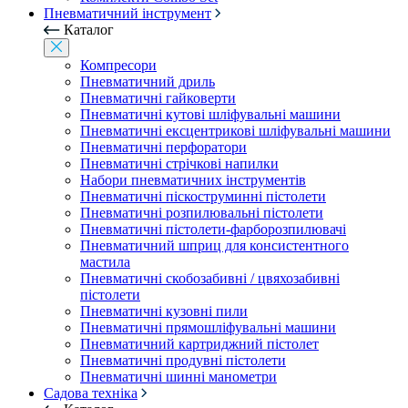
Пневматичний інструмент
Каталог
Компресори
Пневматичний дриль
Пневматичні гайковерти
Пневматичні кутові шліфувальні машини
Пневматичні ексцентрикові шліфувальні машини
Пневматичні перфоратори
Пневматичні стрічкові напилки
Набори пневматичних інструментів
Пневматичні піскоструминні пістолети
Пневматичні розпилювальні пістолети
Пневматичні пістолети-фарборозпилювачі
Пневматичний шприц для консистентного
мастила
Пневматичні скобозабивні / цвяхозабивні
пістолети
Пневматичні кузовні пили
Пневматичні прямошліфувальні машини
Пневматичний картриджний пістолет
Пневматичні продувні пістолети
Пневматичні шинні манометри
Садова техніка