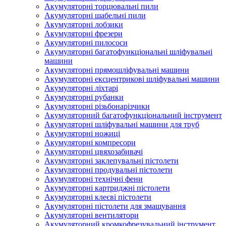
Акумуляторні торцювальні пили
Акумуляторні шабельні пили
Акумуляторні лобзики
Акумуляторні фрезери
Акумуляторні пилососи
Акумуляторні багатофункціональні шліфувальні
машини
Акумуляторні прямошліфувальні машини
Акумуляторні ексцентрикові шліфувальні машини
Акумуляторні ліхтарі
Акумуляторні рубанки
Акумуляторні різьбонарізчики
Акумуляторний багатофункціональний інструмент
Акумуляторні шліфувальні машини для труб
Акумуляторні ножиці
Акумуляторні компресори
Акумуляторні цвяхозабивачі
Акумуляторні заклепувальні пістолети
Акумуляторні продувальні пістолети
Акумуляторні технічні фени
Акумуляторні картриджні пістолети
Акумуляторні клеєві пістолети
Акумуляторні пістолети для змащування
Акумуляторні вентилятори
Акумуляторний кромкофрезувальний інструмент