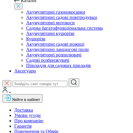
Каталог
Акумуляторні газонокосарки
Акумуляторні садові повітродувки
Акумуляторні мотокоси
Садова багатофункціональна система
Акумуляторні кущорізи
Кущорізи
Акумуляторні садові ножиці
Акумуляторні ланцюгові пили
Акумуляторні розпилювачі
Садові розбризкувачі
Приладдя для садових приладів
Аксесуари
Увійти в кабінет
Доставка
Умови угоди
Про компанію
Гарантія
Повернення та Обмін