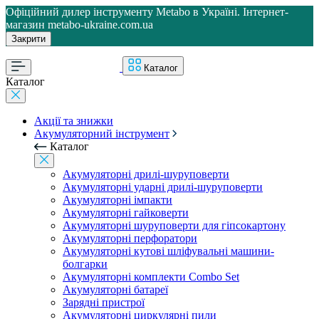
Офіційний дилер інструменту Metabo в Україні. Інтернет-
магазин metabo-ukraine.com.ua
Закрити
Каталог
Каталог
Акції та знижки
Акумуляторний інструмент
Каталог
Акумуляторні дрилі-шуруповерти
Акумуляторні ударні дрилі-шуруповерти
Акумуляторні імпакти
Акумуляторні гайковерти
Акумуляторні шуруповерти для гіпсокартону
Акумуляторні перфоратори
Акумуляторні кутові шліфувальні машини-
болгарки
Акумуляторні комплекти Combo Set
Акумуляторні батареї
Зарядні пристрої
Акумуляторні циркулярні пили