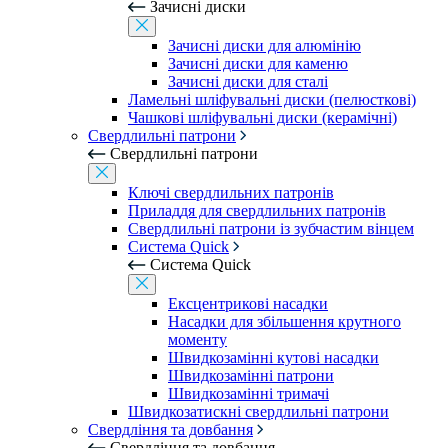
Зачисні диски
Зачисні диски для алюмінію
Зачисні диски для каменю
Зачисні диски для сталі
Ламельні шліфувальні диски (пелюсткові)
Чашкові шліфувальні диски (керамічні)
Свердлильні патрони
Свердлильні патрони
Ключі свердлильних патронів
Приладдя для свердлильних патронів
Свердлильні патрони із зубчастим вінцем
Система Quick
Система Quick
Ексцентрикові насадки
Насадки для збільшення крутного
моменту
Швидкозамінні кутові насадки
Швидкозамінні патрони
Швидкозамінні тримачі
Швидкозатискні свердлильні патрони
Свердління та довбання
Свердління та довбання