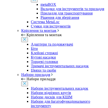
metaBOX
Вкладки для інструментів та приладдя
Приладдя для транспортування
Рішення для зберігання
Система MetaLoc
Сумки для інструментів
Кріплення та монтаж
Кріплення та монтаж
Адаптери та подовжувачі
Біти
Клейові стержні
Кутові насадки
Торцеві головки
Тримачі інструментальних насадок
Цвяхи та скоби
Набори приладдя
Набори приладдя
Набори інструментальних насадок
Набори відрізних кругів
Набори дисків для КШМ
Набори для багатофункціонального
інструменту