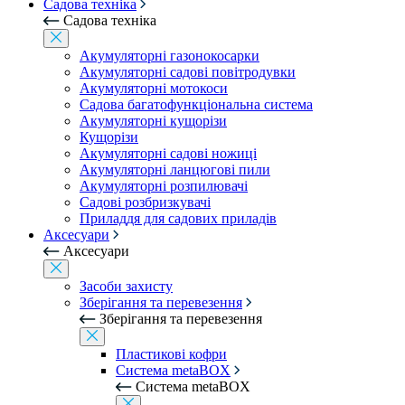
Садова техніка
Садова техніка
Акумуляторні газонокосарки
Акумуляторні садові повітродувки
Акумуляторні мотокоси
Садова багатофункціональна система
Акумуляторні кущорізи
Кущорізи
Акумуляторні садові ножиці
Акумуляторні ланцюгові пили
Акумуляторні розпилювачі
Садові розбризкувачі
Приладдя для садових приладів
Аксесуари
Аксесуари
Засоби захисту
Зберігання та перевезення
Зберігання та перевезення
Пластикові кофри
Система metaBOX
Система metaBOX