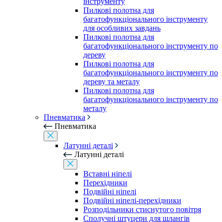
інструменту
Пилкові полотна для
багатофункціонального інструменту
для особливих завдань
Пилкові полотна для
багатофункціонального інструменту по
дереву
Пилкові полотна для
багатофункціонального інструменту по
дереву та металу
Пилкові полотна для
багатофункціонального інструменту по
металу
Пневматика
Пневматика
Латунні деталі
Латунні деталі
Вставні ніпелі
Перехідники
Подвійні ніпелі
Подвійні ніпелі-перехідники
Розподільники стиснутого повітря
Сполучні штуцери для шлангів