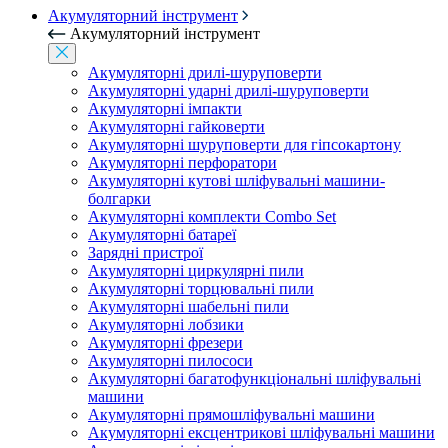
Акумуляторний інструмент
Акумуляторний інструмент
Акумуляторні дрилі-шуруповерти
Акумуляторні ударні дрилі-шуруповерти
Акумуляторні імпакти
Акумуляторні гайковерти
Акумуляторні шуруповерти для гіпсокартону
Акумуляторні перфоратори
Акумуляторні кутові шліфувальні машини-
болгарки
Акумуляторні комплекти Combo Set
Акумуляторні батареї
Зарядні пристрої
Акумуляторні циркулярні пили
Акумуляторні торцювальні пили
Акумуляторні шабельні пили
Акумуляторні лобзики
Акумуляторні фрезери
Акумуляторні пилососи
Акумуляторні багатофункціональні шліфувальні
машини
Акумуляторні прямошліфувальні машини
Акумуляторні ексцентрикові шліфувальні машини