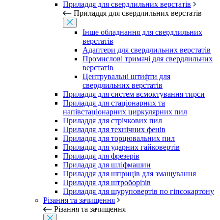
Приладдя для свердлильних верстатів
Приладдя для свердлильних верстатів
Інше обладнання для свердлильних
верстатів
Адаптери для свердлильних верстатів
Промислові тримачі для свердлильних
верстатів
Центрувальні штифти для
свердлильних верстатів
Приладдя для систем всмоктування тирси
Приладдя для стаціонарних та
напівстаціонарних циркулярних пил
Приладдя для стрічкових пил
Приладдя для технічних фенів
Приладдя для торцювальних пил
Приладдя для ударних гайковертів
Приладдя для фрезерів
Приладдя для шліфмашин
Приладдя для шприців для змащування
Приладдя для штроборізів
Приладдя для шуруповертів по гіпсокартону
Різання та зачищення
Різання та зачищення