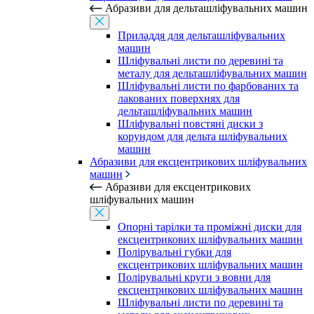
Абразиви для дельташліфувальних машин
Приладдя для дельташліфувальних
машин
Шліфувальні листи по деревині та
металу для дельташліфувальних машин
Шліфувальні листи по фарбованих та
лакованих поверхнях для
дельташліфувальних машин
Шліфувальні повстяні диски з
корундом для дельта шліфувальних
машин
Абразиви для ексцентрикових шліфувальних
машин
Абразиви для ексцентрикових
шліфувальних машин
Опорні тарілки та проміжні диски для
ексцентрикових шліфувальних машин
Полірувальні губки для
ексцентрикових шліфувальних машин
Полірувальні круги з вовни для
ексцентрикових шліфувальних машин
Шліфувальні листи по деревині та