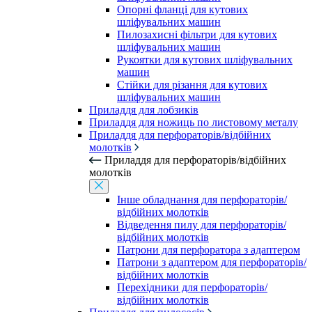
Опорні фланці для кутових
шліфувальних машин
Пилозахисні фільтри для кутових
шліфувальних машин
Рукоятки для кутових шліфувальних
машин
Стійки для різання для кутових
шліфувальних машин
Приладдя для лобзиків
Приладдя для ножиць по листовому металу
Приладдя для перфораторів/відбійних
молотків
Приладдя для перфораторів/відбійних
молотків
Інше обладнання для перфораторів/
відбійних молотків
Відведення пилу для перфораторів/
відбійних молотків
Патрони для перфоратора з адаптером
Патрони з адаптером для перфораторів/
відбійних молотків
Перехідники для перфораторів/
відбійних молотків