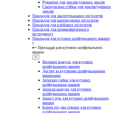
Рукоятки для дрилів/ударних дрилів
Свердлильні стійки для дрилів/ударних
дрилів
Приладдя для заклепувальних пістолетів
Приладдя для картриджних пістолетів
Приладдя для клейових пістолетів
Приладдя для кромкофрезерного
інструменту
Приладдя для кутових шліфувальних машин
Приладдя для кутових шліфувальних
машин
Витяжні кожухи для кутових
шліфувальних машин
Догляд за кутовими шліфувальними
машинами
Затискні гайки для кутових
шліфувальних машин
Захисні кожухи для кутових
шліфувальних машин
Захист рук для кутових шліфувальних
машин
Ключі під два отвори для кутових
шліфувальних машин