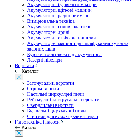
Акумуляторні будівельні міксери
Акумуляторні щіткові машини
Акумуляторні радіоприймачі
Вимірювальна техніка
Акумуляторні силові адаптери
Акумуляторні дрилі
Акумуляторні стрічкові напилки
Акумуляторні машини для шліфування кутових
зварних швів
Куртки з обігрівом від акумулятора
Лазерні нівеліри
Верстати
Каталог
Заточувальні верстати
Стрічкові пили
Настільні циркулярні пили
Рейсмусові та стругальні верстати
Свердлильні верстати
Будівельні циркулярні пили
Системи для всмоктування тирси
Гідротехніка і насоси
Каталог