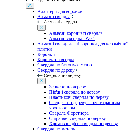
Адаптери для коронок
Алмазні свердла
Алмазні свердла
Алмазні корончаті свердла
Алмазні свердла "Wet"
Алмазні свердлильні коронки для керамічної
плитки
Коронки
Корончаті свердла
Свердла по бетону/каменю
Свердла по дереву
Свердла по дереву
Зенкери по дереву
Пір'яні свердла по дереву
Пластикові свердла по дереву
Свердла по дереву з шестигранним
хвостовиком
Свердла Форстнера
Спіральні свердла по дереву
Хромованадієві свердла по дереву
Свердла по металу