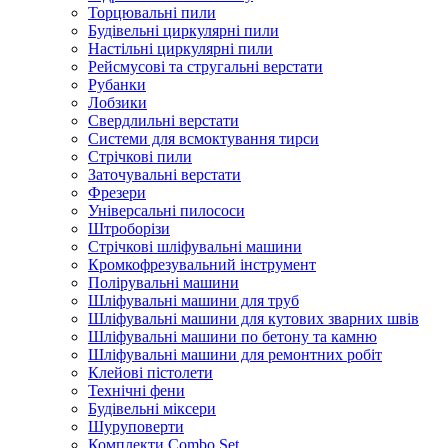
Торцювальні пили
Будівельні циркулярні пили
Настільні циркулярні пили
Рейсмусові та стругальні верстати
Рубанки
Лобзики
Свердлильні верстати
Системи для всмоктування тирси
Стрічкові пили
Заточувальні верстати
Фрезери
Універсальні пилососи
Штроборізи
Стрічкові шліфувальні машини
Кромкофрезувальний інструмент
Полірувальні машини
Шліфувальні машини для труб
Шліфувальні машини для кутових зварних швів
Шліфувальні машини по бетону та камню
Шліфувальні машини для ремонтних робіт
Клейові пістолети
Технічні фени
Будівельні міксери
Шуруповерти
Комплекти Combo Set