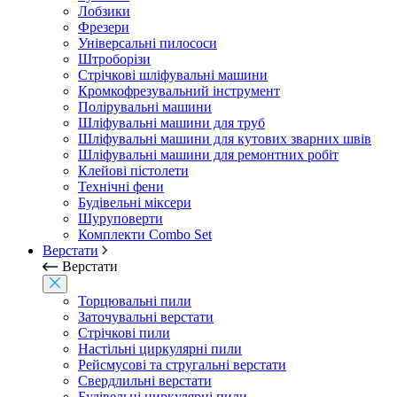
Лобзики
Фрезери
Універсальні пилососи
Штроборізи
Стрічкові шліфувальні машини
Кромкофрезувальний інструмент
Полірувальні машини
Шліфувальні машини для труб
Шліфувальні машини для кутових зварних швів
Шліфувальні машини для ремонтних робіт
Клейові пістолети
Технічні фени
Будівельні міксери
Шуруповерти
Комплекти Combo Set
Верстати
Верстати
Торцювальні пили
Заточувальні верстати
Стрічкові пили
Настільні циркулярні пили
Рейсмусові та стругальні верстати
Свердлильні верстати
Будівельні циркулярні пили