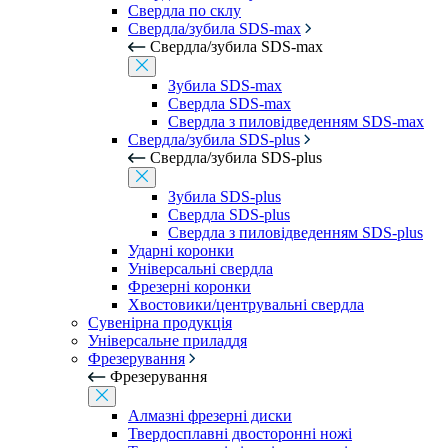
Свердла по склу
Свердла/зубила SDS-max
Свердла/зубила SDS-max
Зубила SDS-max
Свердла SDS-max
Свердла з пиловідведенням SDS-max
Свердла/зубила SDS-plus
Свердла/зубила SDS-plus
Зубила SDS-plus
Свердла SDS-plus
Свердла з пиловідведенням SDS-plus
Ударні коронки
Універсальні свердла
Фрезерні коронки
Хвостовики/центрувальні свердла
Сувенірна продукція
Універсальне приладдя
Фрезерування
Фрезерування
Алмазні фрезерні диски
Твердосплавні двосторонні ножі