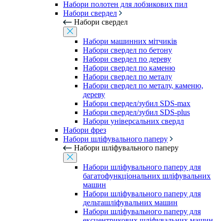
Набори полотен для лобзикових пил
Набори свердел
Набори свердел
Набори машинних мітчиків
Набори свердел по бетону
Набори свердел по дереву
Набори свердел по каменю
Набори свердел по металу
Набори свердел по металу, каменю,
дереву
Набори свердел/зубил SDS-max
Набори свердел/зубил SDS-plus
Набори універсальних свердл
Набори фрез
Набори шліфувального паперу
Набори шліфувального паперу
Набори шліфувального паперу для
багатофункціональних шліфувальних
машин
Набори шліфувального паперу для
дельташліфувальних машин
Набори шліфувального паперу для
ексцентрикових шліфувальних машин