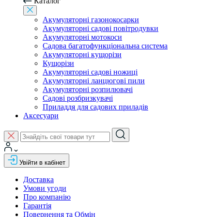
Каталог
Акумуляторні газонокосарки
Акумуляторні садові повітродувки
Акумуляторні мотокоси
Садова багатофункціональна система
Акумуляторні кущорізи
Кущорізи
Акумуляторні садові ножиці
Акумуляторні ланцюгові пили
Акумуляторні розпилювачі
Садові розбризкувачі
Приладдя для садових приладів
Аксесуари
Увійти в кабінет
Доставка
Умови угоди
Про компанію
Гарантія
Повернення та Обмін