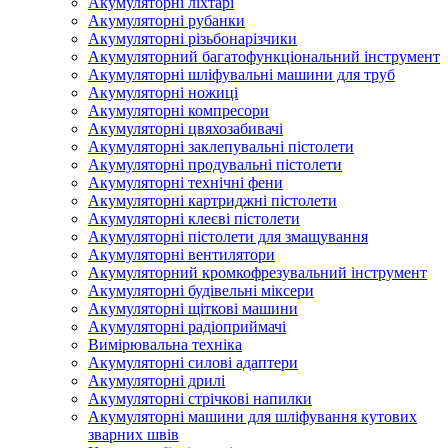
Акумуляторні ліхтарі
Акумуляторні рубанки
Акумуляторні різьбонарізчики
Акумуляторний багатофункціональний інструмент
Акумуляторні шліфувальні машини для труб
Акумуляторні ножиці
Акумуляторні компресори
Акумуляторні цвяхозабивачі
Акумуляторні заклепувальні пістолети
Акумуляторні продувальні пістолети
Акумуляторні технічні фени
Акумуляторні картриджні пістолети
Акумуляторні клеєві пістолети
Акумуляторні пістолети для змащування
Акумуляторні вентилятори
Акумуляторний кромкофрезувальний інструмент
Акумуляторні будівельні міксери
Акумуляторні щіткові машини
Акумуляторні радіоприймачі
Вимірювальна техніка
Акумуляторні силові адаптери
Акумуляторні дрилі
Акумуляторні стрічкові напилки
Акумуляторні машини для шліфування кутових
зварних швів