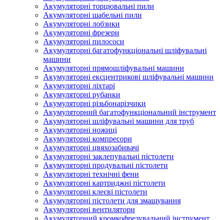
Акумуляторні торцювальні пили
Акумуляторні шабельні пили
Акумуляторні лобзики
Акумуляторні фрезери
Акумуляторні пилососи
Акумуляторні багатофункціональні шліфувальні
машини
Акумуляторні прямошліфувальні машини
Акумуляторні ексцентрикові шліфувальні машини
Акумуляторні ліхтарі
Акумуляторні рубанки
Акумуляторні різьбонарізчики
Акумуляторний багатофункціональний інструмент
Акумуляторні шліфувальні машини для труб
Акумуляторні ножиці
Акумуляторні компресори
Акумуляторні цвяхозабивачі
Акумуляторні заклепувальні пістолети
Акумуляторні продувальні пістолети
Акумуляторні технічні фени
Акумуляторні картриджні пістолети
Акумуляторні клеєві пістолети
Акумуляторні пістолети для змащування
Акумуляторні вентилятори
Акумуляторний кромкофрезувальний інструмент