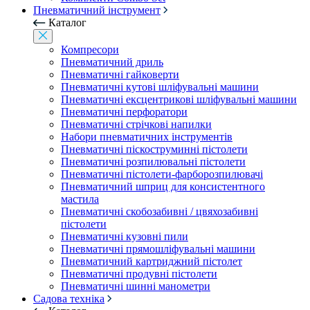
Пневматичний інструмент
Каталог
Компресори
Пневматичний дриль
Пневматичні гайковерти
Пневматичні кутові шліфувальні машини
Пневматичні ексцентрикові шліфувальні машини
Пневматичні перфоратори
Пневматичні стрічкові напилки
Набори пневматичних інструментів
Пневматичні піскоструминні пістолети
Пневматичні розпилювальні пістолети
Пневматичні пістолети-фарборозпилювачі
Пневматичний шприц для консистентного
мастила
Пневматичні скобозабивні / цвяхозабивні
пістолети
Пневматичні кузовні пили
Пневматичні прямошліфувальні машини
Пневматичний картриджний пістолет
Пневматичні продувні пістолети
Пневматичні шинні манометри
Садова техніка