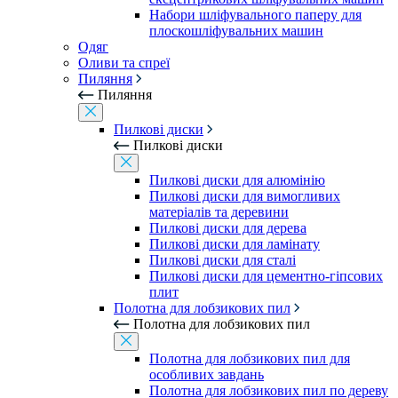
Набори шліфувального паперу для
плоскошліфувальних машин
Одяг
Оливи та спреї
Пиляння
Пиляння
Пилкові диски
Пилкові диски
Пилкові диски для алюмінію
Пилкові диски для вимогливих
матеріалів та деревини
Пилкові диски для дерева
Пилкові диски для ламінату
Пилкові диски для сталі
Пилкові диски для цементно-гіпсових
плит
Полотна для лобзикових пил
Полотна для лобзикових пил
Полотна для лобзикових пил для
особливих завдань
Полотна для лобзикових пил по дереву