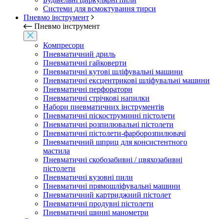
Системи для всмоктування тирси
Пневмо інструмент
Пневмо інструмент
Компресори
Пневматичний дриль
Пневматичні гайковерти
Пневматичні кутові шліфувальні машини
Пневматичні ексцентрикові шліфувальні машини
Пневматичні перфоратори
Пневматичні стрічкові напилки
Набори пневматичних інструментів
Пневматичні піскоструминні пістолети
Пневматичні розпилювальні пістолети
Пневматичні пістолети-фарборозпилювачі
Пневматичний шприц для консистентного
мастила
Пневматичні скобозабивні / цвяхозабивні
пістолети
Пневматичні кузовні пили
Пневматичні прямошліфувальні машини
Пневматичний картриджний пістолет
Пневматичні продувні пістолети
Пневматичні шинні манометри