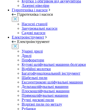
Куртки з обігрівом від акумулятора
Лазерні нівеліри
Гідротехніка і насоси
Гідротехніка і насоси
Насосні станції
Занурювальні насоси
Садові насоси
Електроінструмент
Електроінструмент
Ударні дрилі
Дрилі
Перфоратори
Кутові шліфувальні машини-болгарки
Відбійні молотки
Багатофункціональний інструмент
Шабельні пили
Ексцентрикові шліфувальні машини
Дельташліфувальні машини
Плоскошліфувальні машини
Прямошліфувальні машини
Ручні дискові пили
Відрізні пили по металу
Рубанки