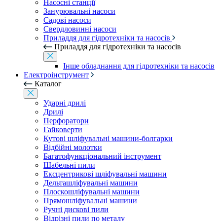
Насосні станції
Занурювальні насоси
Садові насоси
Свердловинні насоси
Приладдя для гідротехніки та насосів
Приладдя для гідротехніки та насосів
Інше обладнання для гідротехніки та насосів
Електроінструмент
Каталог
Ударні дрилі
Дрилі
Перфоратори
Гайковерти
Кутові шліфувальні машини-болгарки
Відбійні молотки
Багатофункціональний інструмент
Шабельні пили
Ексцентрикові шліфувальні машини
Дельташліфувальні машини
Плоскошліфувальні машини
Прямошліфувальні машини
Ручні дискові пили
Відрізні пили по металу