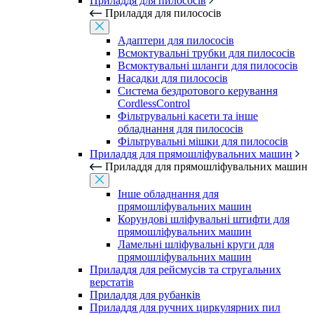
Приладдя для пилососів
Приладдя для пилососів
Адаптери для пилососів
Всмоктувальні трубки для пилососів
Всмоктувальні шланги для пилососів
Насадки для пилососів
Система бездротового керування
CordlessControl
Фільтрувальні касети та інше
обладнання для пилососів
Фільтрувальні мішки для пилососів
Приладдя для прямошліфувальних машин
Приладдя для прямошліфувальних машин
Інше обладнання для
прямошліфувальних машин
Корундові шліфувальні штифти для
прямошліфувальних машин
Ламельні шліфувальні круги для
прямошліфувальних машин
Приладдя для рейсмусів та стругальних
верстатів
Приладдя для рубанків
Приладдя для ручних циркулярних пил