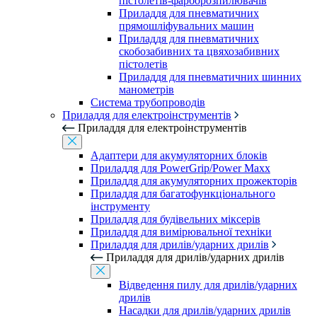
пістолетів-фарборозпилювачів
Приладдя для пневматичних
прямошліфувальних машин
Приладдя для пневматичних
скобозабивних та цвяхозабивних
пістолетів
Приладдя для пневматичних шинних
манометрів
Система трубопроводів
Приладдя для електроінструментів
Приладдя для електроінструментів
Адаптери для акумуляторних блоків
Приладдя для PowerGrip/Power Maxx
Приладдя для акумуляторних прожекторів
Приладдя для багатофункціонального
інструменту
Приладдя для будівельних міксерів
Приладдя для вимірювальної техніки
Приладдя для дрилів/ударних дрилів
Приладдя для дрилів/ударних дрилів
Відведення пилу для дрилів/ударних
дрилів
Насадки для дрилів/ударних дрилів