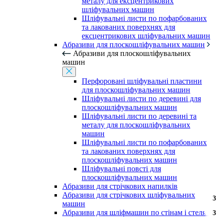
металу для ексцентрикових
шліфувальних машин
Шліфувальні листи по пофарбованих
та лакованих поверхнях для
ексцентрикових шліфувальних машин
Абразиви для плоскошліфувальних машин
Абразиви для плоскошліфувальних
машин
Перфоровані шліфувальні пластини
для плоскошліфувальних машин
Шліфувальні листи по деревині для
плоскошліфувальних машин
Шліфувальні листи по деревині та
металу для плоскошліфувальних
машин
Шліфувальні листи по пофарбованих
та лакованих поверхнях для
плоскошліфувальних машин
Шліфувальні повсті для
плоскошліфувальних машин
Абразиви для стрічкових напилків
Абразиви для стрічкових шліфувальних
3
3
3
3
машин
Абразиви для шліфмашин по стінам і стелям
3
3
3
3