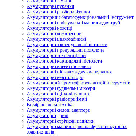
Акумуляторні ліхтарі
Акумуляторні рубанки
Акумуляторні різьбонарізчики
Акумуляторний багатофункціональний інструмент
Акумуляторні шліфувальні машини для труб
Акумуляторні ножиці
Акумуляторні компресори
Акумуляторні цвяхозабивачі
Акумуляторні заклепувальні пістолети
Акумуляторні продувальні пістолети
Акумуляторні технічні фени
Акумуляторні картриджні пістолети
Акумуляторні клеєві пістолети
Акумуляторні пістолети для змащування
Акумуляторні вентилятори
Акумуляторний кромкофрезувальний інструмент
Акумуляторні будівельні міксери
Акумуляторні щіткові машини
Акумуляторні радіоприймачі
Вимірювальна техніка
Акумуляторні силові адаптери
Акумуляторні дрилі
Акумуляторні стрічкові напилки
Акумуляторні машини для шліфування кутових
зварних швів