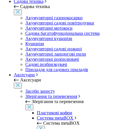
Садова техніка
Садова техніка
Акумуляторні газонокосарки
Акумуляторні садові повітродувки
Акумуляторні мотокоси
Садова багатофункціональна система
Акумуляторні кущорізи
Кущорізи
Акумуляторні садові ножиці
Акумуляторні ланцюгові пили
Акумуляторні розпилювачі
Садові розбризкувачі
Приладдя для садових приладів
Аксесуари
Аксесуари
Засоби захисту
Зберігання та перевезення
Зберігання та перевезення
Пластикові кофри
Система metaBOX
Система metaBOX