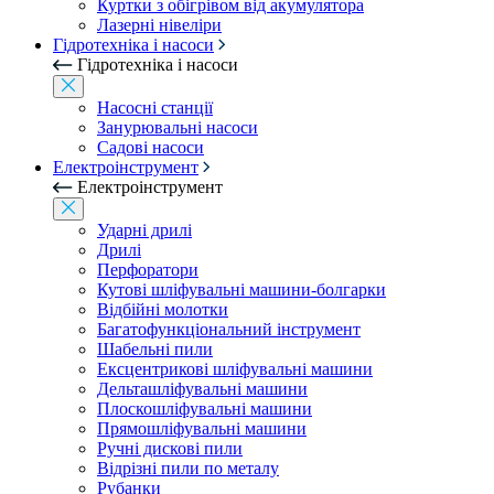
Куртки з обігрівом від акумулятора
Лазерні нівеліри
Гідротехніка і насоси
Гідротехніка і насоси
Насосні станції
Занурювальні насоси
Садові насоси
Електроінструмент
Електроінструмент
Ударні дрилі
Дрилі
Перфоратори
Кутові шліфувальні машини-болгарки
Відбійні молотки
Багатофункціональний інструмент
Шабельні пили
Ексцентрикові шліфувальні машини
Дельташліфувальні машини
Плоскошліфувальні машини
Прямошліфувальні машини
Ручні дискові пили
Відрізні пили по металу
Рубанки