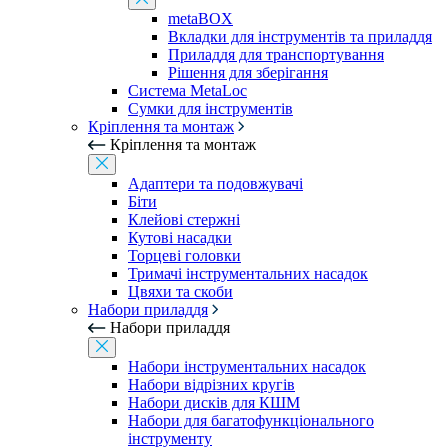
metaBOX
Вкладки для інструментів та приладдя
Приладдя для транспортування
Рішення для зберігання
Система MetaLoc
Сумки для інструментів
Кріплення та монтаж
Кріплення та монтаж
Адаптери та подовжувачі
Біти
Клейові стержні
Кутові насадки
Торцеві головки
Тримачі інструментальних насадок
Цвяхи та скоби
Набори приладдя
Набори приладдя
Набори інструментальних насадок
Набори відрізних кругів
Набори дисків для КШМ
Набори для багатофункціонального
інструменту