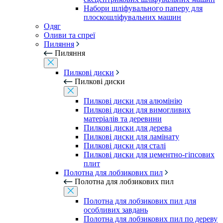
Набори шліфувального паперу для
плоскошліфувальних машин
Одяг
Оливи та спреї
Пиляння
Пиляння
Пилкові диски
Пилкові диски
Пилкові диски для алюмінію
Пилкові диски для вимогливих
матеріалів та деревини
Пилкові диски для дерева
Пилкові диски для ламінату
Пилкові диски для сталі
Пилкові диски для цементно-гіпсових
плит
Полотна для лобзикових пил
Полотна для лобзикових пил
Полотна для лобзикових пил для
особливих завдань
Полотна для лобзикових пил по дереву