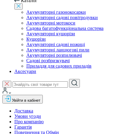
Каталог
Акумуляторні газонокосарки
Акумуляторні садові повітродувки
Акумуляторні мотокоси
Садова багатофункціональна система
Акумуляторні кущорізи
Кущорізи
Акумуляторні садові ножиці
Акумуляторні ланцюгові пили
Акумуляторні розпилювачі
Садові розбризкувачі
Приладдя для садових приладів
Аксесуари
Увійти в кабінет
Доставка
Умови угоди
Про компанію
Гарантія
Повернення та Обмін