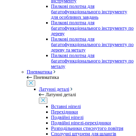
інструменту
Пилкові полотна для
багатофункціонального інструменту
для особливих завдань
Пилкові полотна для
багатофункціонального інструменту по
дереву
Пилкові полотна для
багатофункціонального інструменту по
дереву та металу
Пилкові полотна для
багатофункціонального інструменту по
металу
Пневматика
Пневматика
Латунні деталі
Латунні деталі
Вставні ніпелі
Перехідники
Подвійні ніпелі
Подвійні ніпелі-перехідники
Розподільники стиснутого повітря
Сполучні штуцери для шлангів