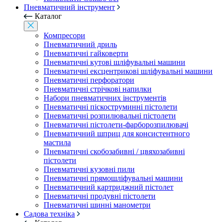
Пневматичний інструмент
Каталог
Компресори
Пневматичний дриль
Пневматичні гайковерти
Пневматичні кутові шліфувальні машини
Пневматичні ексцентрикові шліфувальні машини
Пневматичні перфоратори
Пневматичні стрічкові напилки
Набори пневматичних інструментів
Пневматичні піскоструминні пістолети
Пневматичні розпилювальні пістолети
Пневматичні пістолети-фарборозпилювачі
Пневматичний шприц для консистентного
мастила
Пневматичні скобозабивні / цвяхозабивні
пістолети
Пневматичні кузовні пили
Пневматичні прямошліфувальні машини
Пневматичний картриджний пістолет
Пневматичні продувні пістолети
Пневматичні шинні манометри
Садова техніка