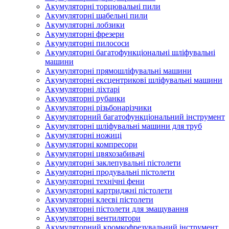
Акумуляторні торцювальні пили
Акумуляторні шабельні пили
Акумуляторні лобзики
Акумуляторні фрезери
Акумуляторні пилососи
Акумуляторні багатофункціональні шліфувальні
машини
Акумуляторні прямошліфувальні машини
Акумуляторні ексцентрикові шліфувальні машини
Акумуляторні ліхтарі
Акумуляторні рубанки
Акумуляторні різьбонарізчики
Акумуляторний багатофункціональний інструмент
Акумуляторні шліфувальні машини для труб
Акумуляторні ножиці
Акумуляторні компресори
Акумуляторні цвяхозабивачі
Акумуляторні заклепувальні пістолети
Акумуляторні продувальні пістолети
Акумуляторні технічні фени
Акумуляторні картриджні пістолети
Акумуляторні клеєві пістолети
Акумуляторні пістолети для змащування
Акумуляторні вентилятори
Акумуляторний кромкофрезувальний інструмент