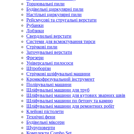
Торцювальні пили
Будівельні циркулярні пили
Настільні циркулярні пили
Рейсмусові та стругальні верстати
Рубанки
Лобзики
Свердлильні верстати
Системи для всмоктування тирси
Стрічкові пили
Заточувальні верстати
Фрезери
Універсальні пилососи
Штроборізи
Стрічкові шліфувальні машини
Кромкофрезувальний інструмент
Полірувальні машини
Шліфувальні машини для труб
Шліфувальні машини для кутових зварних швів
Шліфувальні машини по бетону та камню
Шліфувальні машини для ремонтних робіт
Клейові пістолети
Технічні фени
Будівельні міксери
Шуруповерти
Комплекти Combo Set