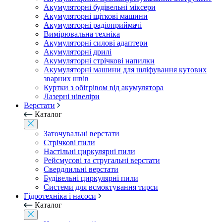
Акумуляторні будівельні міксери
Акумуляторні щіткові машини
Акумуляторні радіоприймачі
Вимірювальна техніка
Акумуляторні силові адаптери
Акумуляторні дрилі
Акумуляторні стрічкові напилки
Акумуляторні машини для шліфування кутових
зварних швів
Куртки з обігрівом від акумулятора
Лазерні нівеліри
Верстати
Каталог
Заточувальні верстати
Стрічкові пили
Настільні циркулярні пили
Рейсмусові та стругальні верстати
Свердлильні верстати
Будівельні циркулярні пили
Системи для всмоктування тирси
Гідротехніка і насоси
Каталог