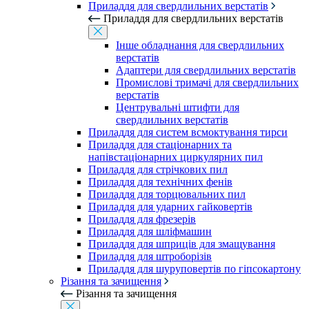
Приладдя для свердлильних верстатів
Приладдя для свердлильних верстатів
Інше обладнання для свердлильних
верстатів
Адаптери для свердлильних верстатів
Промислові тримачі для свердлильних
верстатів
Центрувальні штифти для
свердлильних верстатів
Приладдя для систем всмоктування тирси
Приладдя для стаціонарних та
напівстаціонарних циркулярних пил
Приладдя для стрічкових пил
Приладдя для технічних фенів
Приладдя для торцювальних пил
Приладдя для ударних гайковертів
Приладдя для фрезерів
Приладдя для шліфмашин
Приладдя для шприців для змащування
Приладдя для штроборізів
Приладдя для шуруповертів по гіпсокартону
Різання та зачищення
Різання та зачищення