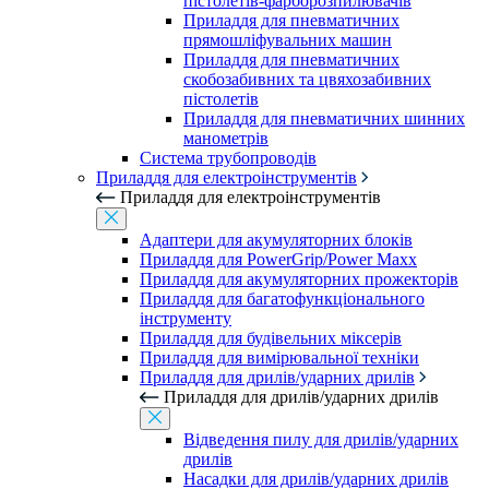
пістолетів-фарборозпилювачів
Приладдя для пневматичних
прямошліфувальних машин
Приладдя для пневматичних
скобозабивних та цвяхозабивних
пістолетів
Приладдя для пневматичних шинних
манометрів
Система трубопроводів
Приладдя для електроінструментів
Приладдя для електроінструментів
Адаптери для акумуляторних блоків
Приладдя для PowerGrip/Power Maxx
Приладдя для акумуляторних прожекторів
Приладдя для багатофункціонального
інструменту
Приладдя для будівельних міксерів
Приладдя для вимірювальної техніки
Приладдя для дрилів/ударних дрилів
Приладдя для дрилів/ударних дрилів
Відведення пилу для дрилів/ударних
дрилів
Насадки для дрилів/ударних дрилів