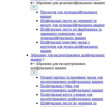
Абразиви для дельташліфувальних машин
Приладдя для дельташліфувальних
машин
Шліфувальні листи по деревині та
металу для дельташліфувальних машин
Шліфувальні листи по фарбованих та
лакованих поверхнях для
дельташліфувальних машин
Шліфувальні повстяні диски з
корундом для дельта шліфувальних
машин
Абразиви для ексцентрикових шліфувальних
машин
Абразиви для ексцентрикових
шліфувальних машин
Опорні тарілки та проміжні диски для
ексцентрикових шліфувальних машин
Полірувальні губки для
ексцентрикових шліфувальних машин
Полірувальні круги з вовни для
ексцентрикових шліфувальних машин
Шліфувальні листи по деревині та