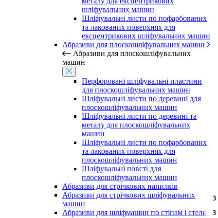
металу для ексцентрикових
шліфувальних машин
Шліфувальні листи по пофарбованих
та лакованих поверхнях для
ексцентрикових шліфувальних машин
Абразиви для плоскошліфувальних машин
Абразиви для плоскошліфувальних
машин
Перфоровані шліфувальні пластини
для плоскошліфувальних машин
Шліфувальні листи по деревині для
плоскошліфувальних машин
Шліфувальні листи по деревині та
металу для плоскошліфувальних
машин
Шліфувальні листи по пофарбованих
та лакованих поверхнях для
плоскошліфувальних машин
Шліфувальні повсті для
плоскошліфувальних машин
Абразиви для стрічкових напилків
Абразиви для стрічкових шліфувальних
3
3
3
машин
Абразиви для шліфмашин по стінам і стелям
3
3
3