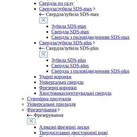
Свердла по склу
Свердла/зубила SDS-max
Свердла/зубила SDS-max
Зубила SDS-max
Свердла SDS-max
Свердла з пиловідведенням SDS-max
Свердла/зубила SDS-plus
Свердла/зубила SDS-plus
Зубила SDS-plus
Свердла SDS-plus
Свердла з пиловідведенням SDS-plus
Ударні коронки
Універсальні свердла
Фрезерні коронки
Хвостовики/центрувальні свердла
Сувенірна продукція
Універсальне приладдя
Фрезерування
Фрезерування
Алмазні фрезерні диски
Твердосплавні двосторонні ножі