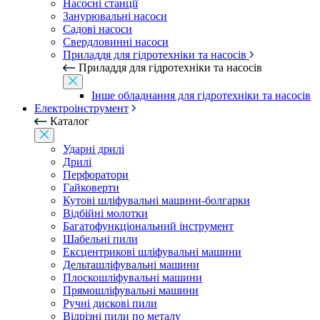
Насосні станції
Занурювальні насоси
Садові насоси
Свердловинні насоси
Приладдя для гідротехніки та насосів
Приладдя для гідротехніки та насосів
Інше обладнання для гідротехніки та насосів
Електроінструмент
Каталог
Ударні дрилі
Дрилі
Перфоратори
Гайковерти
Кутові шліфувальні машини-болгарки
Відбійні молотки
Багатофункціональний інструмент
Шабельні пили
Ексцентрикові шліфувальні машини
Дельташліфувальні машини
Плоскошліфувальні машини
Прямошліфувальні машини
Ручні дискові пили
Відрізні пили по металу