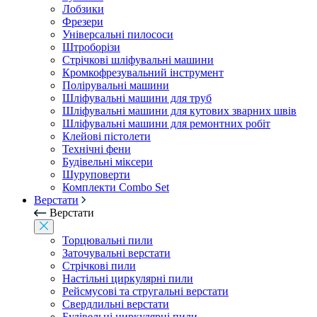
Лобзики
Фрезери
Універсальні пилососи
Штроборізи
Стрічкові шліфувальні машини
Кромкофрезувальний інструмент
Полірувальні машини
Шліфувальні машини для труб
Шліфувальні машини для кутових зварних швів
Шліфувальні машини для ремонтних робіт
Клейові пістолети
Технічні фени
Будівельні міксери
Шуруповерти
Комплекти Combo Set
Верстати
Верстати
Торцювальні пили
Заточувальні верстати
Стрічкові пили
Настільні циркулярні пили
Рейсмусові та стругальні верстати
Свердлильні верстати
Будівельні циркулярні пили