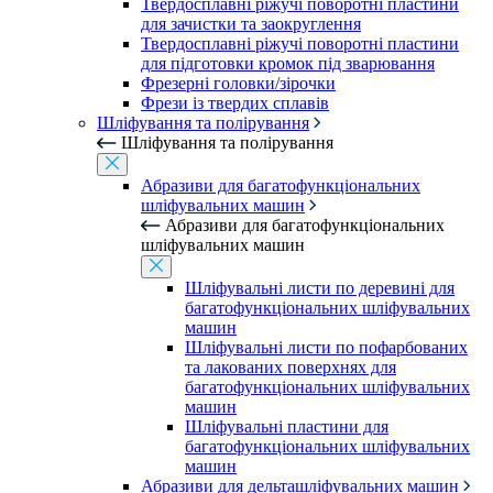
Твердосплавні ріжучі поворотні пластини
для зачистки та заокруглення
Твердосплавні ріжучі поворотні пластини
для підготовки кромок під зварювання
Фрезерні головки/зірочки
Фрези із твердих сплавів
Шліфування та полірування
Шліфування та полірування
Абразиви для багатофункціональних
шліфувальних машин
Абразиви для багатофункціональних
шліфувальних машин
Шліфувальні листи по деревині для
багатофункціональних шліфувальних
машин
Шліфувальні листи по пофарбованих
та лакованих поверхнях для
багатофункціональних шліфувальних
машин
Шліфувальні пластини для
багатофункціональних шліфувальних
машин
Абразиви для дельташліфувальних машин