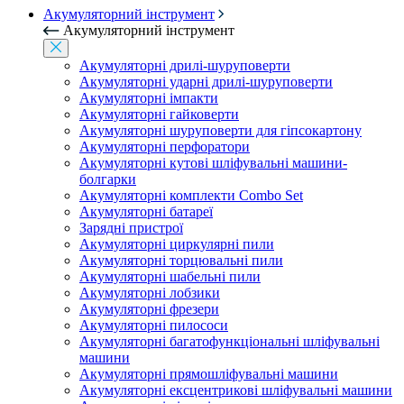
Акумуляторний інструмент
Акумуляторний інструмент
Акумуляторні дрилі-шуруповерти
Акумуляторні ударні дрилі-шуруповерти
Акумуляторні імпакти
Акумуляторні гайковерти
Акумуляторні шуруповерти для гіпсокартону
Акумуляторні перфоратори
Акумуляторні кутові шліфувальні машини-
болгарки
Акумуляторні комплекти Combo Set
Акумуляторні батареї
Зарядні пристрої
Акумуляторні циркулярні пили
Акумуляторні торцювальні пили
Акумуляторні шабельні пили
Акумуляторні лобзики
Акумуляторні фрезери
Акумуляторні пилососи
Акумуляторні багатофункціональні шліфувальні
машини
Акумуляторні прямошліфувальні машини
Акумуляторні ексцентрикові шліфувальні машини