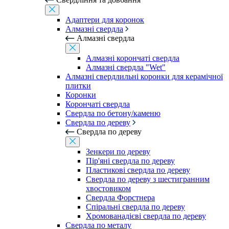
Адаптери для коронок
Алмазні свердла
Алмазні свердла
Алмазні корончаті свердла
Алмазні свердла "Wet"
Алмазні свердлильні коронки для керамічної
плитки
Коронки
Корончаті свердла
Свердла по бетону/каменю
Свердла по дереву
Свердла по дереву
Зенкери по дереву
Пір'яні свердла по дереву
Пластикові свердла по дереву
Свердла по дереву з шестигранним
хвостовиком
Свердла Форстнера
Спіральні свердла по дереву
Хромованадієві свердла по дереву
Свердла по металу