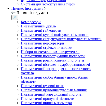
Системи для всмоктування тирси
Пневмо інструмент
Пневмо інструмент
Компресори
Пневматичний дриль
Пневматичні гайковерти
Пневматичні кутові шліфувальні машини
Пневматичні ексцентрикові шліфувальні машини
Пневматичні перфоратори
Пневматичні стрічкові напилки
Набори пневматичних інструментів
Пневматичні піскоструминні пістолети
Пневматичні розпилювальні пістолети
Пневматичні пістолети-фарборозпилювачі
Пневматичний шприц для консистентного
мастила
Пневматичні скобозабивні / цвяхозабивні
пістолети
Пневматичні кузовні пили
Пневматичні прямошліфувальні машини
Пневматичний картриджний пістолет
Пневматичні продувні пістолети
Пневматичні шинні манометри