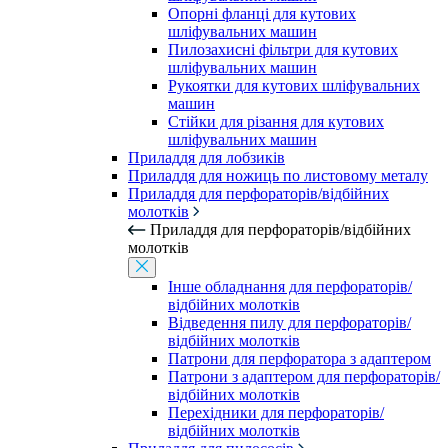
Опорні фланці для кутових
шліфувальних машин
Пилозахисні фільтри для кутових
шліфувальних машин
Рукоятки для кутових шліфувальних
машин
Стійки для різання для кутових
шліфувальних машин
Приладдя для лобзиків
Приладдя для ножиць по листовому металу
Приладдя для перфораторів/відбійних
молотків
Приладдя для перфораторів/відбійних
молотків
Інше обладнання для перфораторів/
відбійних молотків
Відведення пилу для перфораторів/
відбійних молотків
Патрони для перфоратора з адаптером
Патрони з адаптером для перфораторів/
відбійних молотків
Перехідники для перфораторів/
відбійних молотків