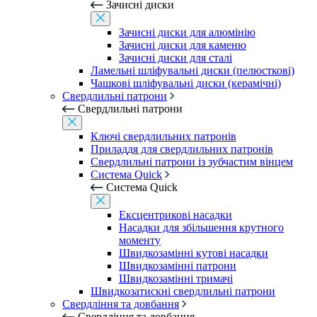
Зачисні диски
Зачисні диски для алюмінію
Зачисні диски для каменю
Зачисні диски для сталі
Ламельні шліфувальні диски (пелюсткові)
Чашкові шліфувальні диски (керамічні)
Свердлильні патрони
Свердлильні патрони
Ключі свердлильних патронів
Приладдя для свердлильних патронів
Свердлильні патрони із зубчастим вінцем
Система Quick
Система Quick
Ексцентрикові насадки
Насадки для збільшення крутного
моменту
Швидкозамінні кутові насадки
Швидкозамінні патрони
Швидкозамінні тримачі
Швидкозатискні свердлильні патрони
Свердління та довбання
Свердління та довбання