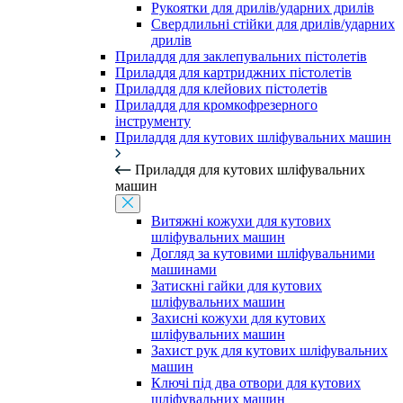
Рукоятки для дрилів/ударних дрилів
Свердлильні стійки для дрилів/ударних
дрилів
Приладдя для заклепувальних пістолетів
Приладдя для картриджних пістолетів
Приладдя для клейових пістолетів
Приладдя для кромкофрезерного
інструменту
Приладдя для кутових шліфувальних машин
Приладдя для кутових шліфувальних
машин
Витяжні кожухи для кутових
шліфувальних машин
Догляд за кутовими шліфувальними
машинами
Затискні гайки для кутових
шліфувальних машин
Захисні кожухи для кутових
шліфувальних машин
Захист рук для кутових шліфувальних
машин
Ключі під два отвори для кутових
шліфувальних машин