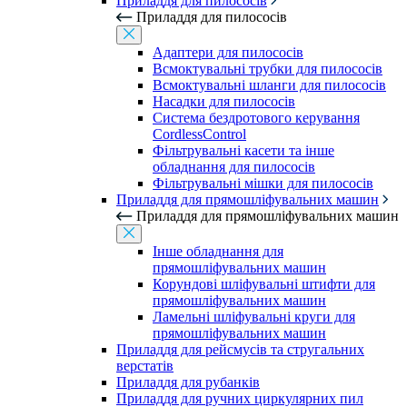
Приладдя для пилососів
Приладдя для пилососів
Адаптери для пилососів
Всмоктувальні трубки для пилососів
Всмоктувальні шланги для пилососів
Насадки для пилососів
Система бездротового керування
CordlessControl
Фільтрувальні касети та інше
обладнання для пилососів
Фільтрувальні мішки для пилососів
Приладдя для прямошліфувальних машин
Приладдя для прямошліфувальних машин
Інше обладнання для
прямошліфувальних машин
Корундові шліфувальні штифти для
прямошліфувальних машин
Ламельні шліфувальні круги для
прямошліфувальних машин
Приладдя для рейсмусів та стругальних
верстатів
Приладдя для рубанків
Приладдя для ручних циркулярних пил