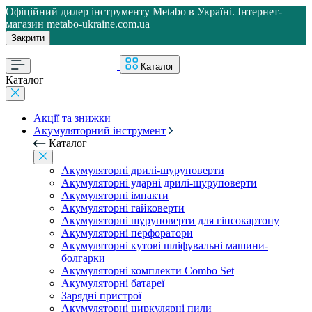
Офіційний дилер інструменту Metabo в Україні. Інтернет-
магазин metabo-ukraine.com.ua
Закрити
Каталог
Каталог
Акції та знижки
Акумуляторний інструмент
Каталог
Акумуляторні дрилі-шуруповерти
Акумуляторні ударні дрилі-шуруповерти
Акумуляторні імпакти
Акумуляторні гайковерти
Акумуляторні шуруповерти для гіпсокартону
Акумуляторні перфоратори
Акумуляторні кутові шліфувальні машини-
болгарки
Акумуляторні комплекти Combo Set
Акумуляторні батареї
Зарядні пристрої
Акумуляторні циркулярні пили