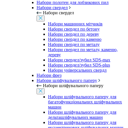
Набори полотен для лобзикових пил
Набори свердел
Набори свердел
Набори машинних мітчиків
Набори свердел по бетону
Набори свердел по дереву
Набори свердел по каменю
Набори свердел по металу
Набори свердел по металу, каменю,
дереву
Набори свердел/зубил SDS-max
Набори свердел/зубил SDS-plus
Набори універсальних свердл
Набори фрез
Набори шліфувального паперу
Набори шліфувального паперу
Набори шліфувального паперу для
багатофункціональних шліфувальних
машин
Набори шліфувального паперу для
дельташліфувальних машин
Набори шліфувального паперу для
ексцентрикових шліфувальних машин