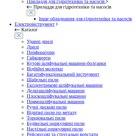
Приладдя для гідротехніки та насосів
Приладдя для гідротехніки та насосів
Інше обладнання для гідротехніки та насосів
Електроінструмент
Каталог
Ударні дрилі
Дрилі
Перфоратори
Гайковерти
Кутові шліфувальні машини-болгарки
Відбійні молотки
Багатофункціональний інструмент
Шабельні пили
Ексцентрикові шліфувальні машини
Дельташліфувальні машини
Плоскошліфувальні машини
Прямошліфувальні машини
Ручні дискові пили
Відрізні пили по металу
Торцювальні пили
Будівельні циркулярні пили
Настільні циркулярні пили
Рейсмусові та стругальні верстати