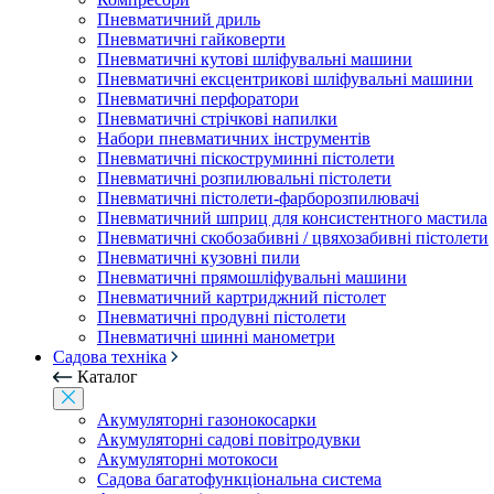
Пневматичний дриль
Пневматичні гайковерти
Пневматичні кутові шліфувальні машини
Пневматичні ексцентрикові шліфувальні машини
Пневматичні перфоратори
Пневматичні стрічкові напилки
Набори пневматичних інструментів
Пневматичні піскоструминні пістолети
Пневматичні розпилювальні пістолети
Пневматичні пістолети-фарборозпилювачі
Пневматичний шприц для консистентного мастила
Пневматичні скобозабивні / цвяхозабивні пістолети
Пневматичні кузовні пили
Пневматичні прямошліфувальні машини
Пневматичний картриджний пістолет
Пневматичні продувні пістолети
Пневматичні шинні манометри
Садова техніка
Каталог
Акумуляторні газонокосарки
Акумуляторні садові повітродувки
Акумуляторні мотокоси
Садова багатофункціональна система