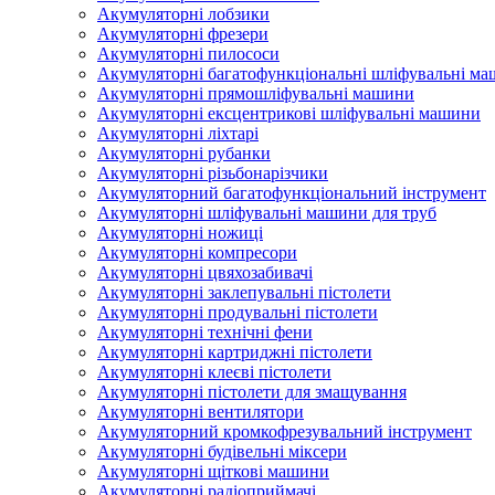
Акумуляторні лобзики
Акумуляторні фрезери
Акумуляторні пилососи
Акумуляторні багатофункціональні шліфувальні м
Акумуляторні прямошліфувальні машини
Акумуляторні ексцентрикові шліфувальні машини
Акумуляторні ліхтарі
Акумуляторні рубанки
Акумуляторні різьбонарізчики
Акумуляторний багатофункціональний інструмент
Акумуляторні шліфувальні машини для труб
Акумуляторні ножиці
Акумуляторні компресори
Акумуляторні цвяхозабивачі
Акумуляторні заклепувальні пістолети
Акумуляторні продувальні пістолети
Акумуляторні технічні фени
Акумуляторні картриджні пістолети
Акумуляторні клеєві пістолети
Акумуляторні пістолети для змащування
Акумуляторні вентилятори
Акумуляторний кромкофрезувальний інструмент
Акумуляторні будівельні міксери
Акумуляторні щіткові машини
Акумуляторні радіоприймачі