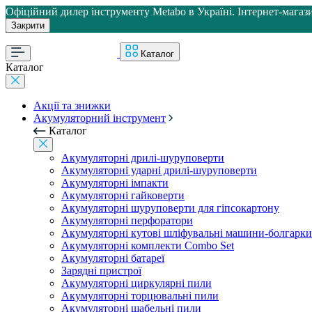
Офіційний дилер інструменту Metabo в Україні. Інтернет-магази
Закрити
Каталог
Каталог
Акції та знижки
Акумуляторний інструмент
Каталог
Акумуляторні дрилі-шуруповерти
Акумуляторні ударні дрилі-шуруповерти
Акумуляторні імпакти
Акумуляторні гайковерти
Акумуляторні шуруповерти для гіпсокартону
Акумуляторні перфоратори
Акумуляторні кутові шліфувальні машини-болгарки
Акумуляторні комплекти Combo Set
Акумуляторні батареї
Зарядні пристрої
Акумуляторні циркулярні пили
Акумуляторні торцювальні пили
Акумуляторні шабельні пили