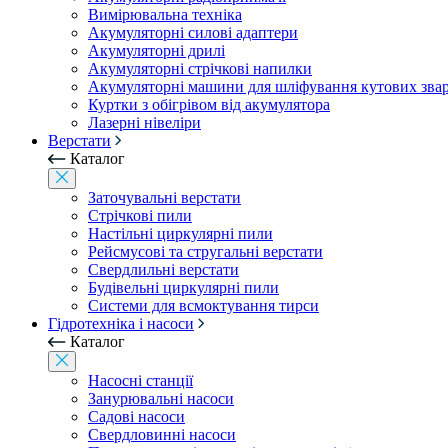
Вимірювальна техніка
Акумуляторні силові адаптери
Акумуляторні дрилі
Акумуляторні стрічкові напилки
Акумуляторні машини для шліфування кутових зва
Куртки з обігрівом від акумулятора
Лазерні нівеліри
Верстати
Каталог
Заточувальні верстати
Стрічкові пили
Настільні циркулярні пили
Рейсмусові та стругальні верстати
Свердлильні верстати
Будівельні циркулярні пили
Системи для всмоктування тирси
Гідротехніка і насоси
Каталог
Насосні станції
Занурювальні насоси
Садові насоси
Свердловинні насоси