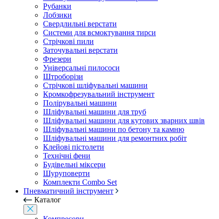
Рубанки
Лобзики
Свердлильні верстати
Системи для всмоктування тирси
Стрічкові пили
Заточувальні верстати
Фрезери
Універсальні пилососи
Штроборізи
Стрічкові шліфувальні машини
Кромкофрезувальний інструмент
Полірувальні машини
Шліфувальні машини для труб
Шліфувальні машини для кутових зварних швів
Шліфувальні машини по бетону та камню
Шліфувальні машини для ремонтних робіт
Клейові пістолети
Технічні фени
Будівельні міксери
Шуруповерти
Комплекти Combo Set
Пневматичний інструмент
Каталог
Компресори