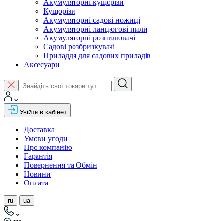
Акумуляторні кущорізи
Кущорізи
Акумуляторні садові ножиці
Акумуляторні ланцюгові пили
Акумуляторні розпилювачі
Садові розбризкувачі
Приладдя для садових приладів
Аксесуари
Увійти в кабінет
Доставка
Умови угоди
Про компанію
Гарантія
Повернення та Обмін
Новини
Оплата
ru
ua