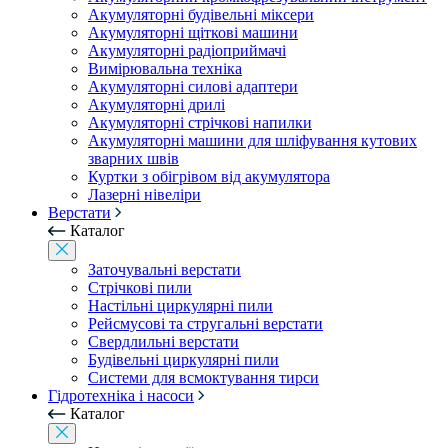
Акумуляторні будівельні міксери
Акумуляторні щіткові машини
Акумуляторні радіоприймачі
Вимірювальна техніка
Акумуляторні силові адаптери
Акумуляторні дрилі
Акумуляторні стрічкові напилки
Акумуляторні машини для шліфування кутових
зварних швів
Куртки з обігрівом від акумулятора
Лазерні нівеліри
Верстати
Каталог
Заточувальні верстати
Стрічкові пили
Настільні циркулярні пили
Рейсмусові та стругальні верстати
Свердлильні верстати
Будівельні циркулярні пили
Системи для всмоктування тирси
Гідротехніка і насоси
Каталог