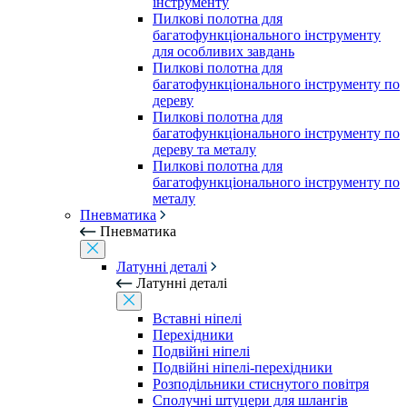
інструменту
Пилкові полотна для
багатофункціонального інструменту
для особливих завдань
Пилкові полотна для
багатофункціонального інструменту по
дереву
Пилкові полотна для
багатофункціонального інструменту по
дереву та металу
Пилкові полотна для
багатофункціонального інструменту по
металу
Пневматика
Пневматика
Латунні деталі
Латунні деталі
Вставні ніпелі
Перехідники
Подвійні ніпелі
Подвійні ніпелі-перехідники
Розподільники стиснутого повітря
Сполучні штуцери для шлангів