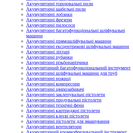
Акумуляторні торцювальні пили
Акумуляторні шабельні пили
Акумуляторні лобзики
Акумуляторні фрезери
Акумуляторні пилососи
Акумуляторні багатофункціональні шліфувальні
машини
Акумуляторні прямошліфувальні машини
Акумуляторні ексцентрикові шліфувальні машини
Акумуляторні ліхтарі
Акумуляторні рубанки
Акумуляторні різьбонарізчики
Акумуляторний багатофункціональний інструмент
Акумуляторні шліфувальні машини для труб
Акумуляторні ножиці
Акумуляторні компресори
Акумуляторні цвяхозабивачі
Акумуляторні заклепувальні пістолети
Акумуляторні продувальні пістолети
Акумуляторні технічні фени
Акумуляторні картриджні пістолети
Акумуляторні клеєві пістолети
Акумуляторні пістолети для змащування
Акумуляторні вентилятори
Акумуляторний кромкофрезувальний інструмент