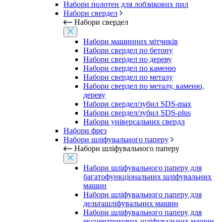
Набори полотен для лобзикових пил
Набори свердел
Набори свердел
Набори машинних мітчиків
Набори свердел по бетону
Набори свердел по дереву
Набори свердел по каменю
Набори свердел по металу
Набори свердел по металу, каменю,
дереву
Набори свердел/зубил SDS-max
Набори свердел/зубил SDS-plus
Набори універсальних свердл
Набори фрез
Набори шліфувального паперу
Набори шліфувального паперу
Набори шліфувального паперу для
багатофункціональних шліфувальних
машин
Набори шліфувального паперу для
дельташліфувальних машин
Набори шліфувального паперу для
ексцентрикових шліфувальних машин