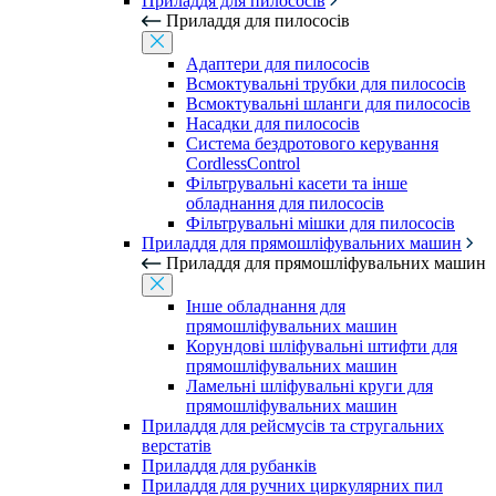
Приладдя для пилососів
Приладдя для пилососів
Адаптери для пилососів
Всмоктувальні трубки для пилососів
Всмоктувальні шланги для пилососів
Насадки для пилососів
Система бездротового керування
CordlessControl
Фільтрувальні касети та інше
обладнання для пилососів
Фільтрувальні мішки для пилососів
Приладдя для прямошліфувальних машин
Приладдя для прямошліфувальних машин
Інше обладнання для
прямошліфувальних машин
Корундові шліфувальні штифти для
прямошліфувальних машин
Ламельні шліфувальні круги для
прямошліфувальних машин
Приладдя для рейсмусів та стругальних
верстатів
Приладдя для рубанків
Приладдя для ручних циркулярних пил