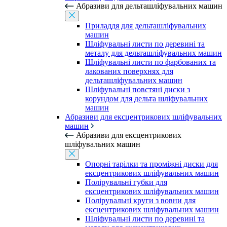
Абразиви для дельташліфувальних машин
Приладдя для дельташліфувальних
машин
Шліфувальні листи по деревині та
металу для дельташліфувальних машин
Шліфувальні листи по фарбованих та
лакованих поверхнях для
дельташліфувальних машин
Шліфувальні повстяні диски з
корундом для дельта шліфувальних
машин
Абразиви для ексцентрикових шліфувальних
машин
Абразиви для ексцентрикових
шліфувальних машин
Опорні тарілки та проміжні диски для
ексцентрикових шліфувальних машин
Полірувальні губки для
ексцентрикових шліфувальних машин
Полірувальні круги з вовни для
ексцентрикових шліфувальних машин
Шліфувальні листи по деревині та