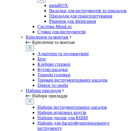
metaBOX
Вкладки для інструментів та приладдя
Приладдя для транспортування
Рішення для зберігання
Система MetaLoc
Сумки для інструментів
Кріплення та монтаж
Кріплення та монтаж
Адаптери та подовжувачі
Біти
Клейові стержні
Кутові насадки
Торцеві головки
Тримачі інструментальних насадок
Цвяхи та скоби
Набори приладдя
Набори приладдя
Набори інструментальних насадок
Набори відрізних кругів
Набори дисків для КШМ
Набори для багатофункціонального
інструменту