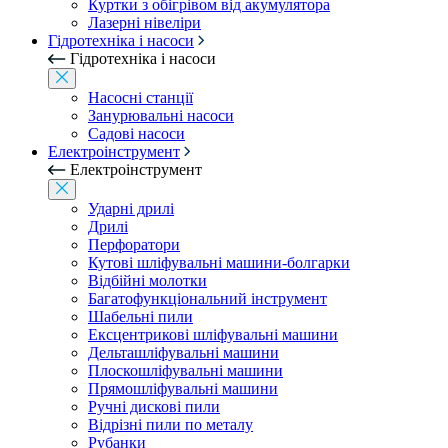
Куртки з обігрівом від акумулятора
Лазерні нівеліри
Гідротехніка і насоси
Гідротехніка і насоси
Насосні станції
Занурювальні насоси
Садові насоси
Електроінструмент
Електроінструмент
Ударні дрилі
Дрилі
Перфоратори
Кутові шліфувальні машини-болгарки
Відбійні молотки
Багатофункціональний інструмент
Шабельні пили
Ексцентрикові шліфувальні машини
Дельташліфувальні машини
Плоскошліфувальні машини
Прямошліфувальні машини
Ручні дискові пили
Відрізні пили по металу
Рубанки