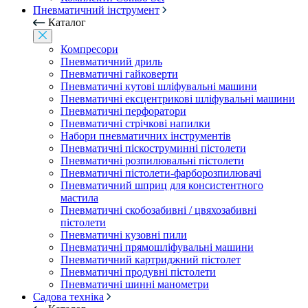
Пневматичний інструмент
Каталог
Компресори
Пневматичний дриль
Пневматичні гайковерти
Пневматичні кутові шліфувальні машини
Пневматичні ексцентрикові шліфувальні машини
Пневматичні перфоратори
Пневматичні стрічкові напилки
Набори пневматичних інструментів
Пневматичні піскоструминні пістолети
Пневматичні розпилювальні пістолети
Пневматичні пістолети-фарборозпилювачі
Пневматичний шприц для консистентного
мастила
Пневматичні скобозабивні / цвяхозабивні
пістолети
Пневматичні кузовні пили
Пневматичні прямошліфувальні машини
Пневматичний картриджний пістолет
Пневматичні продувні пістолети
Пневматичні шинні манометри
Садова техніка