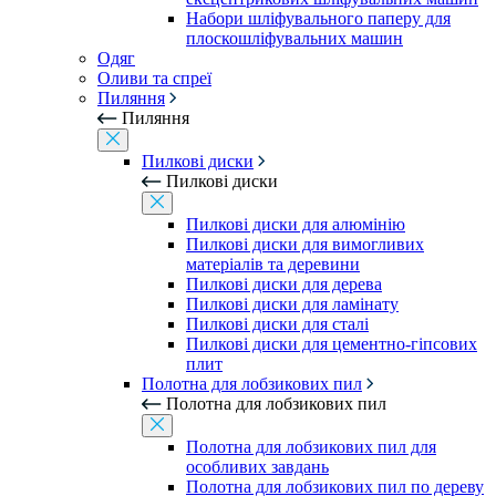
Набори шліфувального паперу для
плоскошліфувальних машин
Одяг
Оливи та спреї
Пиляння
Пиляння
Пилкові диски
Пилкові диски
Пилкові диски для алюмінію
Пилкові диски для вимогливих
матеріалів та деревини
Пилкові диски для дерева
Пилкові диски для ламінату
Пилкові диски для сталі
Пилкові диски для цементно-гіпсових
плит
Полотна для лобзикових пил
Полотна для лобзикових пил
Полотна для лобзикових пил для
особливих завдань
Полотна для лобзикових пил по дереву