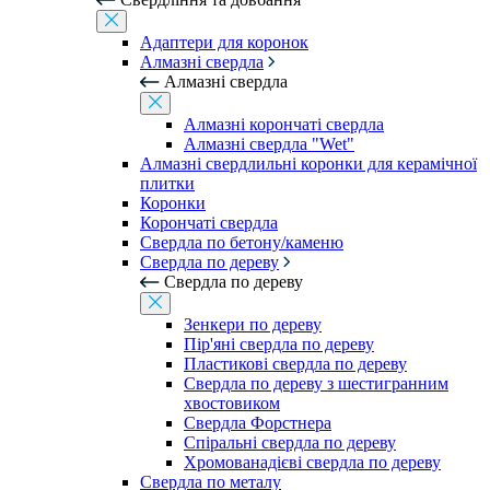
Адаптери для коронок
Алмазні свердла
Алмазні свердла
Алмазні корончаті свердла
Алмазні свердла "Wet"
Алмазні свердлильні коронки для керамічної
плитки
Коронки
Корончаті свердла
Свердла по бетону/каменю
Свердла по дереву
Свердла по дереву
Зенкери по дереву
Пір'яні свердла по дереву
Пластикові свердла по дереву
Свердла по дереву з шестигранним
хвостовиком
Свердла Форстнера
Спіральні свердла по дереву
Хромованадієві свердла по дереву
Свердла по металу