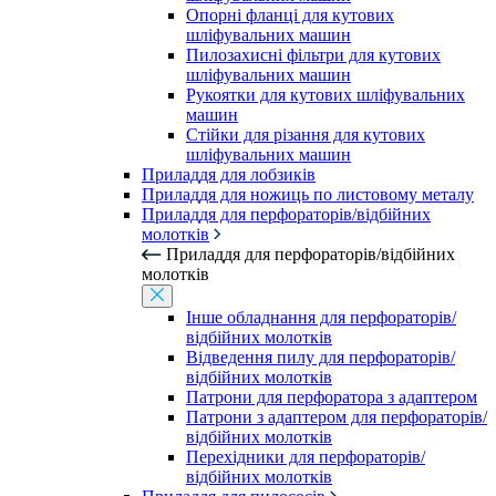
Опорні фланці для кутових
шліфувальних машин
Пилозахисні фільтри для кутових
шліфувальних машин
Рукоятки для кутових шліфувальних
машин
Стійки для різання для кутових
шліфувальних машин
Приладдя для лобзиків
Приладдя для ножиць по листовому металу
Приладдя для перфораторів/відбійних
молотків
Приладдя для перфораторів/відбійних
молотків
Інше обладнання для перфораторів/
відбійних молотків
Відведення пилу для перфораторів/
відбійних молотків
Патрони для перфоратора з адаптером
Патрони з адаптером для перфораторів/
відбійних молотків
Перехідники для перфораторів/
відбійних молотків