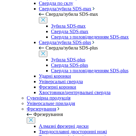
Свердла по склу
Свердла/зубила SDS-max
Свердла/зубила SDS-max
Зубила SDS-max
Свердла SDS-max
Свердла з пиловідведенням SDS-max
Свердла/зубила SDS-plus
Свердла/зубила SDS-plus
Зубила SDS-plus
Свердла SDS-plus
Свердла з пиловідведенням SDS-plus
Ударні коронки
Універсальні свердла
Фрезерні коронки
Хвостовики/центрувальні свердла
Сувенірна продукція
Універсальне приладдя
Фрезерування
Фрезерування
Алмазні фрезерні диски
Твердосплавні двосторонні ножі