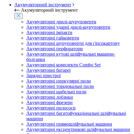
Акумуляторний інструмент
Акумуляторний інструмент
Акумуляторні дрилі-шуруповерти
Акумуляторні ударні дрилі-шуруповерти
Акумуляторні імпакти
Акумуляторні гайковерти
Акумуляторні шуруповерти для гіпсокартону
Акумуляторні перфоратори
Акумуляторні кутові шліфувальні машини-
болгарки
Акумуляторні комплекти Combo Set
Акумуляторні батареї
Зарядні пристрої
Акумуляторні циркулярні пили
Акумуляторні торцювальні пили
Акумуляторні шабельні пили
Акумуляторні лобзики
Акумуляторні фрезери
Акумуляторні пилососи
Акумуляторні багатофункціональні шліфувальні
машини
Акумуляторні прямошліфувальні машини
Акумуляторні ексцентрикові шліфувальні машини