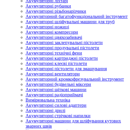
Акумуляторні ліхтарі
Акумуляторні рубанки
Акумуляторні різьбонарізчики
Акумуляторний багатофункціональний інструмент
Акумуляторні шліфувальні машини для труб
Акумуляторні ножиці
Акумуляторні компресори
Акумуляторні цвяхозабивачі
Акумуляторні заклепувальні пістолети
Акумуляторні продувальні пістолети
Акумуляторні технічні фени
Акумуляторні картриджні пістолети
Акумуляторні клеєві пістолети
Акумуляторні пістолети для змащування
Акумуляторні вентилятори
Акумуляторний кромкофрезувальний інструмент
Акумуляторні будівельні міксери
Акумуляторні щіткові машини
Акумуляторні радіоприймачі
Вимірювальна техніка
Акумуляторні силові адаптери
Акумуляторні дрилі
Акумуляторні стрічкові напилки
Акумуляторні машини для шліфування кутових
зварних швів