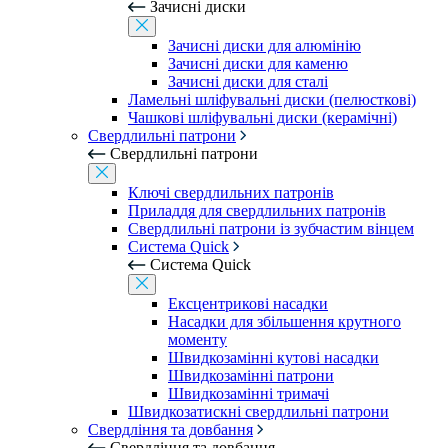
Зачисні диски
Зачисні диски для алюмінію
Зачисні диски для каменю
Зачисні диски для сталі
Ламельні шліфувальні диски (пелюсткові)
Чашкові шліфувальні диски (керамічні)
Свердлильні патрони
Свердлильні патрони
Ключі свердлильних патронів
Приладдя для свердлильних патронів
Свердлильні патрони із зубчастим вінцем
Система Quick
Система Quick
Ексцентрикові насадки
Насадки для збільшення крутного
моменту
Швидкозамінні кутові насадки
Швидкозамінні патрони
Швидкозамінні тримачі
Швидкозатискні свердлильні патрони
Свердління та довбання
Свердління та довбання