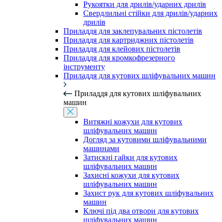
Рукоятки для дрилів/ударних дрилів
Свердлильні стійки для дрилів/ударних
дрилів
Приладдя для заклепувальних пістолетів
Приладдя для картриджних пістолетів
Приладдя для клейових пістолетів
Приладдя для кромкофрезерного
інструменту
Приладдя для кутових шліфувальних машин
Приладдя для кутових шліфувальних
машин
Витяжні кожухи для кутових
шліфувальних машин
Догляд за кутовими шліфувальними
машинами
Затискні гайки для кутових
шліфувальних машин
Захисні кожухи для кутових
шліфувальних машин
Захист рук для кутових шліфувальних
машин
Ключі під два отвори для кутових
шліфувальних машин