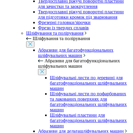
Твердосплавні ріжучі поворотні пластини
для зачистки та заокруглення
Твердосплавні ріжучі поворотні пластини
для підготовки кромок під зварювання
Фрезерні головки/зірочки
Фрези із твердих сплавів
Шліфування та полірування
Шліфування та полірування
Абразиви для багатофункціональних
шліфувальних машин
Абразиви для багатофункціональних
шліфувальних машин
Шліфувальні листи по деревині для
багатофункціональних шліфувальних
машин
Шліфувальні листи по пофарбованих
та лакованих поверхнях для
багатофункціональних шліфувальних
машин
Шліфувальні пластини для
багатофункціональних шліфувальних
машин
Абразиви для дельташліфувальних машин