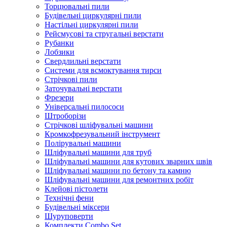
Торцювальні пили
Будівельні циркулярні пили
Настільні циркулярні пили
Рейсмусові та стругальні верстати
Рубанки
Лобзики
Свердлильні верстати
Системи для всмоктування тирси
Стрічкові пили
Заточувальні верстати
Фрезери
Універсальні пилососи
Штроборізи
Стрічкові шліфувальні машини
Кромкофрезувальний інструмент
Полірувальні машини
Шліфувальні машини для труб
Шліфувальні машини для кутових зварних швів
Шліфувальні машини по бетону та камню
Шліфувальні машини для ремонтних робіт
Клейові пістолети
Технічні фени
Будівельні міксери
Шуруповерти
Комплекти Combo Set