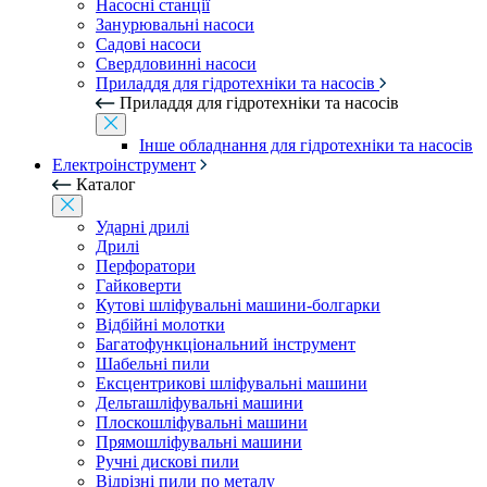
Насосні станції
Занурювальні насоси
Садові насоси
Свердловинні насоси
Приладдя для гідротехніки та насосів
Приладдя для гідротехніки та насосів
Інше обладнання для гідротехніки та насосів
Електроінструмент
Каталог
Ударні дрилі
Дрилі
Перфоратори
Гайковерти
Кутові шліфувальні машини-болгарки
Відбійні молотки
Багатофункціональний інструмент
Шабельні пили
Ексцентрикові шліфувальні машини
Дельташліфувальні машини
Плоскошліфувальні машини
Прямошліфувальні машини
Ручні дискові пили
Відрізні пили по металу