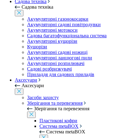
Садова техніка
Садова техніка
Акумуляторні газонокосарки
Акумуляторні садові повітродувки
Акумуляторні мотокоси
Садова багатофункціональна система
Акумуляторні кущорізи
Кущорізи
Акумуляторні садові ножиці
Акумуляторні ланцюгові пили
Акумуляторні розпилювачі
Садові розбризкувачі
Приладдя для садових приладів
Аксесуари
Аксесуари
Засоби захисту
Зберігання та перевезення
Зберігання та перевезення
Пластикові кофри
Система metaBOX
Система metaBOX