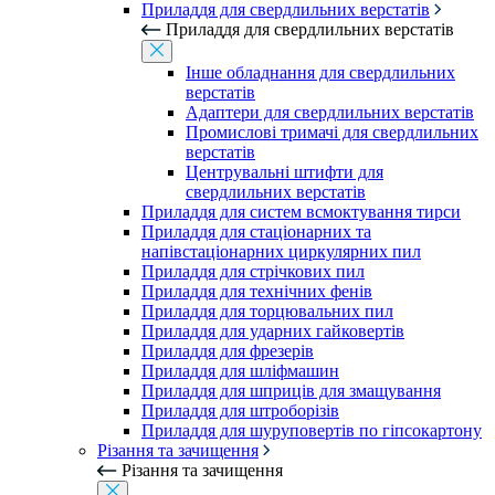
Приладдя для свердлильних верстатів
Приладдя для свердлильних верстатів
Інше обладнання для свердлильних
верстатів
Адаптери для свердлильних верстатів
Промислові тримачі для свердлильних
верстатів
Центрувальні штифти для
свердлильних верстатів
Приладдя для систем всмоктування тирси
Приладдя для стаціонарних та
напівстаціонарних циркулярних пил
Приладдя для стрічкових пил
Приладдя для технічних фенів
Приладдя для торцювальних пил
Приладдя для ударних гайковертів
Приладдя для фрезерів
Приладдя для шліфмашин
Приладдя для шприців для змащування
Приладдя для штроборізів
Приладдя для шуруповертів по гіпсокартону
Різання та зачищення
Різання та зачищення