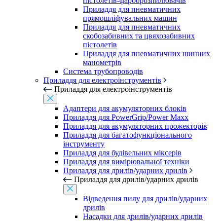
пістолетів-фарборозпилювачів
Приладдя для пневматичних
прямошліфувальних машин
Приладдя для пневматичних
скобозабивних та цвяхозабивних
пістолетів
Приладдя для пневматичних шинних
манометрів
Система трубопроводів
Приладдя для електроінструментів
Приладдя для електроінструментів
Адаптери для акумуляторних блоків
Приладдя для PowerGrip/Power Maxx
Приладдя для акумуляторних прожекторів
Приладдя для багатофункціонального
інструменту
Приладдя для будівельних міксерів
Приладдя для вимірювальної техніки
Приладдя для дрилів/ударних дрилів
Приладдя для дрилів/ударних дрилів
Відведення пилу для дрилів/ударних
дрилів
Насадки для дрилів/ударних дрилів