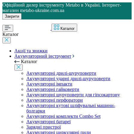
Офіційний дилер інструменту Metabo в Україні. Інтернет-
магазин metabo-ukraine.com.ua
Закрити
Каталог
Каталог
Акції та знижки
Акумуляторний інструмент
Каталог
Акумуляторні дрилі-шуруповерти
Акумуляторні ударні дрилі-шуруповерти
Акумуляторні імпакти
Акумуляторні гайковерти
Акумуляторні шуруповерти для гіпсокартону
Акумуляторні перфоратори
Акумуляторні кутові шліфувальні машини-
болгарки
Акумуляторні комплекти Combo Set
Акумуляторні батареї
Зарядні пристрої
Акумуляторні циркулярні пили