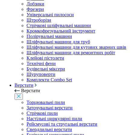
Лобзики
Фрезери
Універсальні пилососи
Штроборізи
Стрічкові шліфувальні машини
Кромкофрезувальний інструмент
Полірувальні машини
Шліфувальні машини для труб
Шліфувальні машини для кутових зварних швів
Шліфувальні машини для ремонтних робіт
Клейові пістолети
Технічні фени
Будівельні міксери
Шуруповерти
Комплекти Combo Set
Верстати
Верстати
Торцювальні пили
Заточувальні верстати
Стрічкові пили
Настільні циркулярні пили
Рейсмусові та стругальні верстати
Свердлильні верстати
Будівельні циркулярні пили