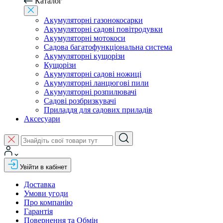
Каталог
Акумуляторні газонокосарки
Акумуляторні садові повітродувки
Акумуляторні мотокоси
Садова багатофункціональна система
Акумуляторні кущорізи
Кущорізи
Акумуляторні садові ножиці
Акумуляторні ланцюгові пили
Акумуляторні розпилювачі
Садові розбризкувачі
Приладдя для садових приладів
Аксесуари
Увійти в кабінет
Доставка
Умови угоди
Про компанію
Гарантія
Повернення та Обмін