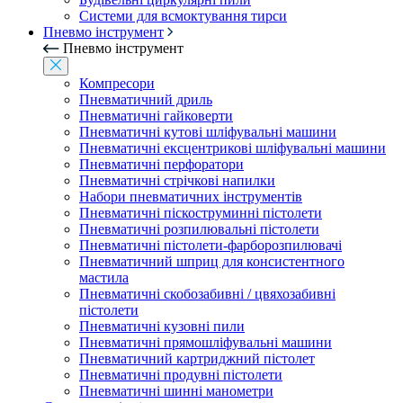
Системи для всмоктування тирси
Пневмо інструмент
Пневмо інструмент
Компресори
Пневматичний дриль
Пневматичні гайковерти
Пневматичні кутові шліфувальні машини
Пневматичні ексцентрикові шліфувальні машини
Пневматичні перфоратори
Пневматичні стрічкові напилки
Набори пневматичних інструментів
Пневматичні піскоструминні пістолети
Пневматичні розпилювальні пістолети
Пневматичні пістолети-фарборозпилювачі
Пневматичний шприц для консистентного
мастила
Пневматичні скобозабивні / цвяхозабивні
пістолети
Пневматичні кузовні пили
Пневматичні прямошліфувальні машини
Пневматичний картриджний пістолет
Пневматичні продувні пістолети
Пневматичні шинні манометри