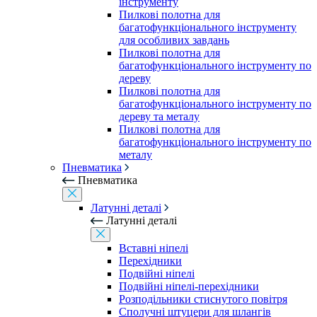
інструменту
Пилкові полотна для
багатофункціонального інструменту
для особливих завдань
Пилкові полотна для
багатофункціонального інструменту по
дереву
Пилкові полотна для
багатофункціонального інструменту по
дереву та металу
Пилкові полотна для
багатофункціонального інструменту по
металу
Пневматика
Пневматика
Латунні деталі
Латунні деталі
Вставні ніпелі
Перехідники
Подвійні ніпелі
Подвійні ніпелі-перехідники
Розподільники стиснутого повітря
Сполучні штуцери для шлангів