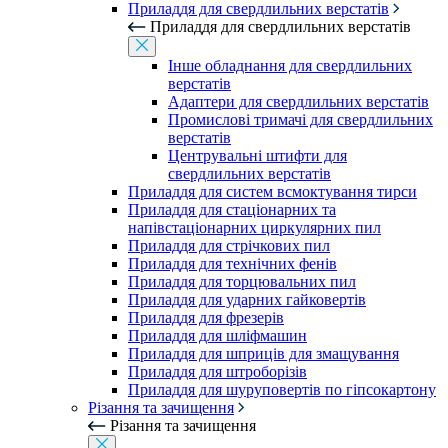
Приладдя для свердлильних верстатів
Приладдя для свердлильних верстатів
Інше обладнання для свердлильних
верстатів
Адаптери для свердлильних верстатів
Промислові тримачі для свердлильних
верстатів
Центрувальні штифти для
свердлильних верстатів
Приладдя для систем всмоктування тирси
Приладдя для стаціонарних та
напівстаціонарних циркулярних пил
Приладдя для стрічкових пил
Приладдя для технічних фенів
Приладдя для торцювальних пил
Приладдя для ударних гайковертів
Приладдя для фрезерів
Приладдя для шліфмашин
Приладдя для шприців для змащування
Приладдя для штроборізів
Приладдя для шуруповертів по гіпсокартону
Різання та зачищення
Різання та зачищення