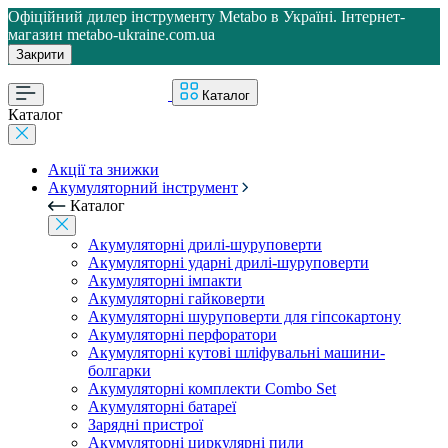
Офіційний дилер інструменту Metabo в Україні. Інтернет-
магазин metabo-ukraine.com.ua
Закрити
Каталог
Каталог
Акції та знижки
Акумуляторний інструмент
Каталог
Акумуляторні дрилі-шуруповерти
Акумуляторні ударні дрилі-шуруповерти
Акумуляторні імпакти
Акумуляторні гайковерти
Акумуляторні шуруповерти для гіпсокартону
Акумуляторні перфоратори
Акумуляторні кутові шліфувальні машини-
болгарки
Акумуляторні комплекти Combo Set
Акумуляторні батареї
Зарядні пристрої
Акумуляторні циркулярні пили