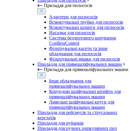
Приладдя для пилососів
Приладдя для пилососів
Адаптери для пилососів
Всмоктувальні трубки для пилососів
Всмоктувальні шланги для пилососів
Насадки для пилососів
Система бездротового керування
CordlessControl
Фільтрувальні касети та інше
обладнання для пилососів
Фільтрувальні мішки для пилососів
Приладдя для прямошліфувальних машин
Приладдя для прямошліфувальних машин
Інше обладнання для
прямошліфувальних машин
Корундові шліфувальні штифти для
прямошліфувальних машин
Ламельні шліфувальні круги для
прямошліфувальних машин
Приладдя для рейсмусів та стругальних
верстатів
Приладдя для рубанків
Приладдя для ручних циркулярних пил