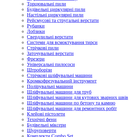
Торцювальні пили
Будівельні циркулярні пили
Настільні циркулярні пили
Рейсмусові та стругальні верстати
Рубанки
Лобзики
Свердлильні верстати
Системи для всмоктування тирси
Стрічкові пили
Заточувальні верстати
Фрезери
Універсальні пилососи
Штроборізи
Стрічкові шліфувальні машини
Кромкофрезувальний інструмент
Полірувальні машини
Шліфувальні машини для труб
Шліфувальні машини для кутових зварних швів
Шліфувальні машини по бетону та камню
Шліфувальні машини для ремонтних робіт
Клейові пістолети
Технічні фени
Будівельні міксери
Шуруповерти
Комплекти Combo Set