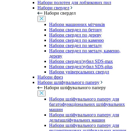
Набори полотен для лобзикових пил
Набори свердел
Набори свердел
Набори машинних мітчиків
Набори свердел по бетону
Набори свердел по дереву
Набори свердел по каменю
Набори свердел по металу
Набори свердел по металу, каменю,
дереву
Набори свердел/зубил SDS-max
Набори свердел/зубил SDS-plus
Набори універсальних свердл
Набори фрез
Набори шліфувального паперу
Набори шліфувального паперу
Набори шліфувального паперу для
багатофункціональних шліфувальних
машин
Набори шліфувального паперу для
дельташліфувальних машин
Набори шліфувального паперу для
ексцентрикових шліфувальних машин