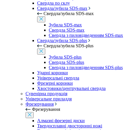
Свердла по склу
Свердла/зубила SDS-max
Свердла/зубила SDS-max
Зубила SDS-max
Свердла SDS-max
Свердла з пиловідведенням SDS-max
Свердла/зубила SDS-plus
Свердла/зубила SDS-plus
Зубила SDS-plus
Свердла SDS-plus
Свердла з пиловідведенням SDS-plus
Ударні коронки
Універсальні свердла
Фрезерні коронки
Хвостовики/центрувальні свердла
Сувенірна продукція
Універсальне приладдя
Фрезерування
Фрезерування
Алмазні фрезерні диски
Твердосплавні двосторонні ножі