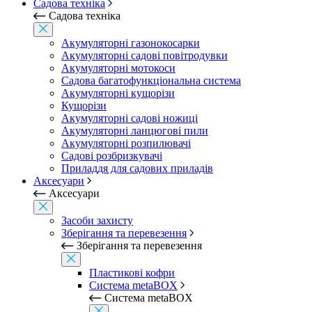
Садова техніка
Садова техніка
Акумуляторні газонокосарки
Акумуляторні садові повітродувки
Акумуляторні мотокоси
Садова багатофункціональна система
Акумуляторні кущорізи
Кущорізи
Акумуляторні садові ножиці
Акумуляторні ланцюгові пили
Акумуляторні розпилювачі
Садові розбризкувачі
Приладдя для садових приладів
Аксесуари
Аксесуари
Засоби захисту
Зберігання та перевезення
Зберігання та перевезення
Пластикові кофри
Система metaBOX
Система metaBOX