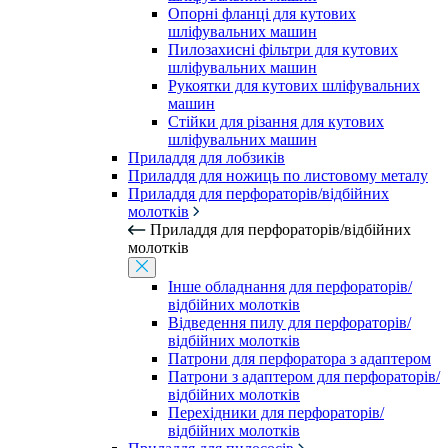
Опорні фланці для кутових
шліфувальних машин
Пилозахисні фільтри для кутових
шліфувальних машин
Рукоятки для кутових шліфувальних
машин
Стійки для різання для кутових
шліфувальних машин
Приладдя для лобзиків
Приладдя для ножиць по листовому металу
Приладдя для перфораторів/відбійних
молотків
Приладдя для перфораторів/відбійних
молотків
Інше обладнання для перфораторів/
відбійних молотків
Відведення пилу для перфораторів/
відбійних молотків
Патрони для перфоратора з адаптером
Патрони з адаптером для перфораторів/
відбійних молотків
Перехідники для перфораторів/
відбійних молотків