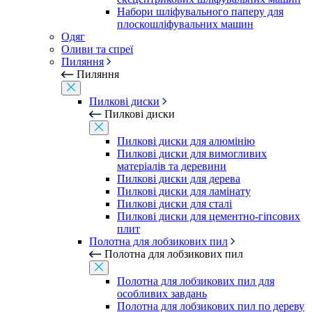
Набори шліфувального паперу для
плоскошліфувальних машин
Одяг
Оливи та спреї
Пиляння
Пиляння
Пилкові диски
Пилкові диски
Пилкові диски для алюмінію
Пилкові диски для вимогливих
матеріалів та деревини
Пилкові диски для дерева
Пилкові диски для ламінату
Пилкові диски для сталі
Пилкові диски для цементно-гіпсових
плит
Полотна для лобзикових пил
Полотна для лобзикових пил
Полотна для лобзикових пил для
особливих завдань
Полотна для лобзикових пил по дереву