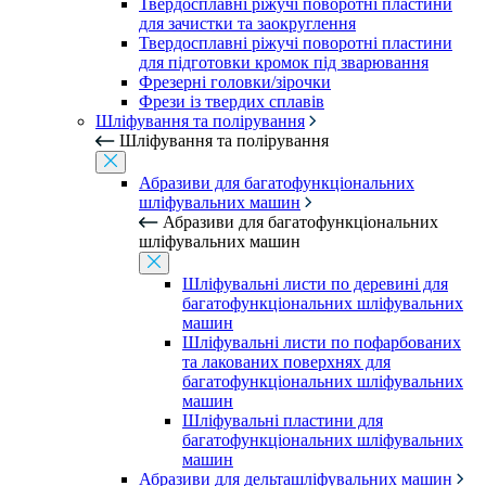
Твердосплавні ріжучі поворотні пластини
для зачистки та заокруглення
Твердосплавні ріжучі поворотні пластини
для підготовки кромок під зварювання
Фрезерні головки/зірочки
Фрези із твердих сплавів
Шліфування та полірування
Шліфування та полірування
Абразиви для багатофункціональних
шліфувальних машин
Абразиви для багатофункціональних
шліфувальних машин
Шліфувальні листи по деревині для
багатофункціональних шліфувальних
машин
Шліфувальні листи по пофарбованих
та лакованих поверхнях для
багатофункціональних шліфувальних
машин
Шліфувальні пластини для
багатофункціональних шліфувальних
машин
Абразиви для дельташліфувальних машин