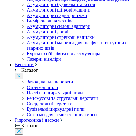
Акумуляторні будівельні міксери
Акумуляторні щіткові машини
Акумуляторні радіоприймачі
Вимірювальна техніка
Акумуляторні силові адаптери
Акумуляторні дрилі
Акумуляторні стрічкові напилки
Акумуляторні машини для шліфування кутових
зварних швів
Куртки з обігрівом від акумулятора
Лазерні нівеліри
Верстати
Каталог
Заточувальні верстати
Стрічкові пили
Настільні циркулярні пили
Рейсмусові та стругальні верстати
Свердлильні верстати
Будівельні циркулярні пили
Системи для всмоктування тирси
Гідротехніка і насоси
Каталог