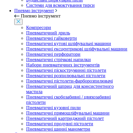
Системи для всмоктування тирси
Пневмо інструмент
Пневмо інструмент
Компресори
Пневматичний дриль
Пневматичні гайковерти
Пневматичні кутові шліфувальні машини
Пневматичні ексцентрикові шліфувальні машини
Пневматичні перфоратори
Пневматичні стрічкові напилки
Набори пневматичних інструментів
Пневматичні піскоструминні пістолети
Пневматичні розпилювальні пістолети
Пневматичні пістолети-фарборозпилювачі
Пневматичний шприц для консистентного
мастила
Пневматичні скобозабивні / цвяхозабивні
пістолети
Пневматичні кузовні пили
Пневматичні прямошліфувальні машини
Пневматичний картриджний пістолет
Пневматичні продувні пістолети
Пневматичні шинні манометри