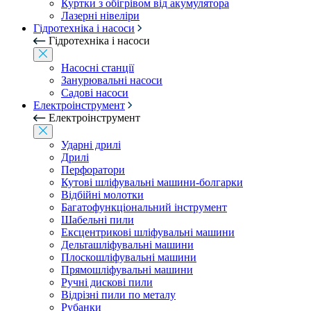
Куртки з обігрівом від акумулятора
Лазерні нівеліри
Гідротехніка і насоси
Гідротехніка і насоси
Насосні станції
Занурювальні насоси
Садові насоси
Електроінструмент
Електроінструмент
Ударні дрилі
Дрилі
Перфоратори
Кутові шліфувальні машини-болгарки
Відбійні молотки
Багатофункціональний інструмент
Шабельні пили
Ексцентрикові шліфувальні машини
Дельташліфувальні машини
Плоскошліфувальні машини
Прямошліфувальні машини
Ручні дискові пили
Відрізні пили по металу
Рубанки