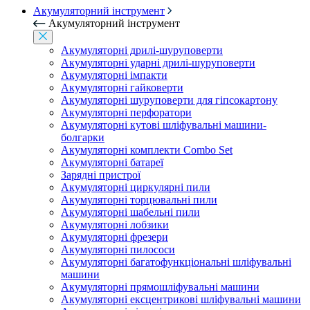
Акумуляторний інструмент
Акумуляторний інструмент
Акумуляторні дрилі-шуруповерти
Акумуляторні ударні дрилі-шуруповерти
Акумуляторні імпакти
Акумуляторні гайковерти
Акумуляторні шуруповерти для гіпсокартону
Акумуляторні перфоратори
Акумуляторні кутові шліфувальні машини-
болгарки
Акумуляторні комплекти Combo Set
Акумуляторні батареї
Зарядні пристрої
Акумуляторні циркулярні пили
Акумуляторні торцювальні пили
Акумуляторні шабельні пили
Акумуляторні лобзики
Акумуляторні фрезери
Акумуляторні пилососи
Акумуляторні багатофункціональні шліфувальні
машини
Акумуляторні прямошліфувальні машини
Акумуляторні ексцентрикові шліфувальні машини