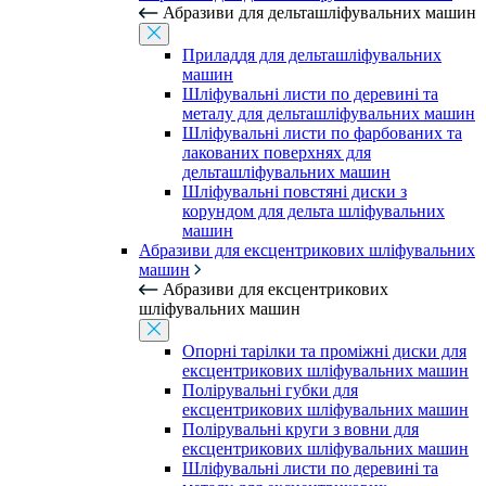
Абразиви для дельташліфувальних машин
Приладдя для дельташліфувальних
машин
Шліфувальні листи по деревині та
металу для дельташліфувальних машин
Шліфувальні листи по фарбованих та
лакованих поверхнях для
дельташліфувальних машин
Шліфувальні повстяні диски з
корундом для дельта шліфувальних
машин
Абразиви для ексцентрикових шліфувальних
машин
Абразиви для ексцентрикових
шліфувальних машин
Опорні тарілки та проміжні диски для
ексцентрикових шліфувальних машин
Полірувальні губки для
ексцентрикових шліфувальних машин
Полірувальні круги з вовни для
ексцентрикових шліфувальних машин
Шліфувальні листи по деревині та