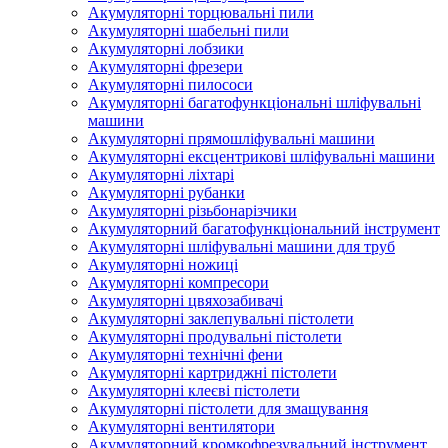
Акумуляторні торцювальні пили
Акумуляторні шабельні пили
Акумуляторні лобзики
Акумуляторні фрезери
Акумуляторні пилососи
Акумуляторні багатофункціональні шліфувальні
машини
Акумуляторні прямошліфувальні машини
Акумуляторні ексцентрикові шліфувальні машини
Акумуляторні ліхтарі
Акумуляторні рубанки
Акумуляторні різьбонарізчики
Акумуляторний багатофункціональний інструмент
Акумуляторні шліфувальні машини для труб
Акумуляторні ножиці
Акумуляторні компресори
Акумуляторні цвяхозабивачі
Акумуляторні заклепувальні пістолети
Акумуляторні продувальні пістолети
Акумуляторні технічні фени
Акумуляторні картриджні пістолети
Акумуляторні клеєві пістолети
Акумуляторні пістолети для змащування
Акумуляторні вентилятори
Акумуляторний кромкофрезувальний інструмент