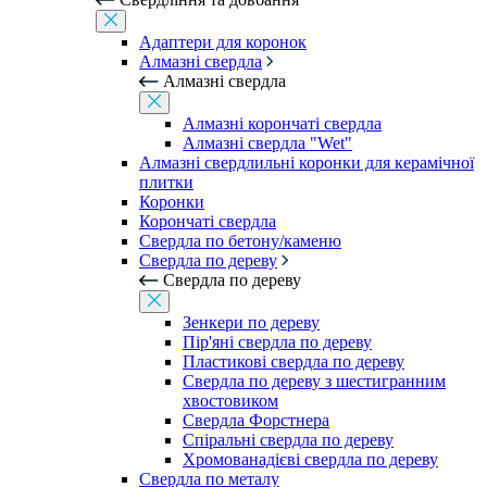
Адаптери для коронок
Алмазні свердла
Алмазні свердла
Алмазні корончаті свердла
Алмазні свердла "Wet"
Алмазні свердлильні коронки для керамічної
плитки
Коронки
Корончаті свердла
Свердла по бетону/каменю
Свердла по дереву
Свердла по дереву
Зенкери по дереву
Пір'яні свердла по дереву
Пластикові свердла по дереву
Свердла по дереву з шестигранним
хвостовиком
Свердла Форстнера
Спіральні свердла по дереву
Хромованадієві свердла по дереву
Свердла по металу