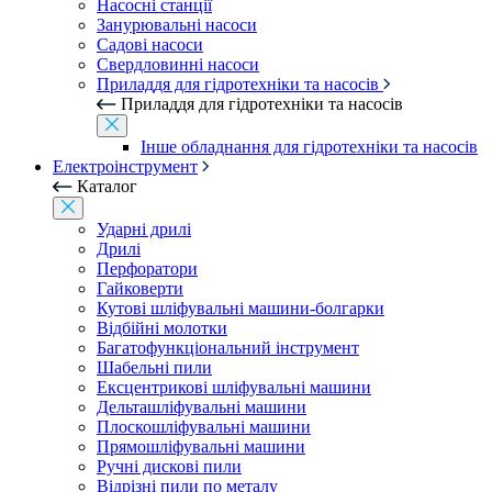
Насосні станції
Занурювальні насоси
Садові насоси
Свердловинні насоси
Приладдя для гідротехніки та насосів
Приладдя для гідротехніки та насосів
Інше обладнання для гідротехніки та насосів
Електроінструмент
Каталог
Ударні дрилі
Дрилі
Перфоратори
Гайковерти
Кутові шліфувальні машини-болгарки
Відбійні молотки
Багатофункціональний інструмент
Шабельні пили
Ексцентрикові шліфувальні машини
Дельташліфувальні машини
Плоскошліфувальні машини
Прямошліфувальні машини
Ручні дискові пили
Відрізні пили по металу