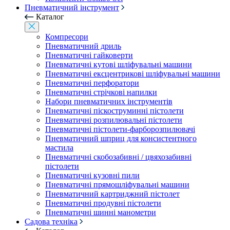
Пневматичний інструмент
Каталог
Компресори
Пневматичний дриль
Пневматичні гайковерти
Пневматичні кутові шліфувальні машини
Пневматичні ексцентрикові шліфувальні машини
Пневматичні перфоратори
Пневматичні стрічкові напилки
Набори пневматичних інструментів
Пневматичні піскоструминні пістолети
Пневматичні розпилювальні пістолети
Пневматичні пістолети-фарборозпилювачі
Пневматичний шприц для консистентного
мастила
Пневматичні скобозабивні / цвяхозабивні
пістолети
Пневматичні кузовні пили
Пневматичні прямошліфувальні машини
Пневматичний картриджний пістолет
Пневматичні продувні пістолети
Пневматичні шинні манометри
Садова техніка