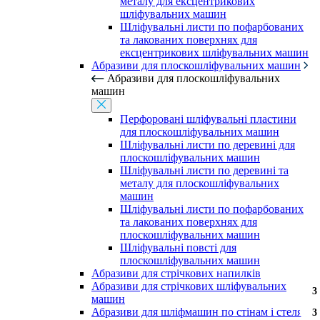
металу для ексцентрикових
шліфувальних машин
Шліфувальні листи по пофарбованих
та лакованих поверхнях для
ексцентрикових шліфувальних машин
Абразиви для плоскошліфувальних машин
Абразиви для плоскошліфувальних
машин
Перфоровані шліфувальні пластини
для плоскошліфувальних машин
Шліфувальні листи по деревині для
плоскошліфувальних машин
Шліфувальні листи по деревині та
металу для плоскошліфувальних
машин
Шліфувальні листи по пофарбованих
та лакованих поверхнях для
плоскошліфувальних машин
Шліфувальні повсті для
плоскошліфувальних машин
Абразиви для стрічкових напилків
Абразиви для стрічкових шліфувальних
3
3
3
3
3
3
3
3
3
3
3
3
3
3
3
3
3
3
3
3
3
3
3
3
машин
Абразиви для шліфмашин по стінам і стелям
3
3
3
3
3
3
3
3
3
3
3
3
3
3
3
3
3
3
3
3
3
3
3
3