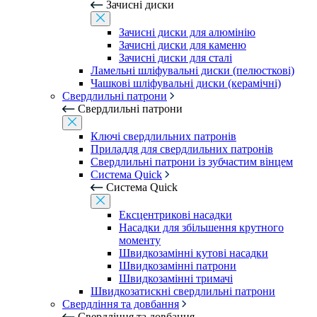
Зачисні диски
Зачисні диски для алюмінію
Зачисні диски для каменю
Зачисні диски для сталі
Ламельні шліфувальні диски (пелюсткові)
Чашкові шліфувальні диски (керамічні)
Свердлильні патрони
Свердлильні патрони
Ключі свердлильних патронів
Приладдя для свердлильних патронів
Свердлильні патрони із зубчастим вінцем
Система Quick
Система Quick
Ексцентрикові насадки
Насадки для збільшення крутного
моменту
Швидкозамінні кутові насадки
Швидкозамінні патрони
Швидкозамінні тримачі
Швидкозатискні свердлильні патрони
Свердління та довбання
Свердління та довбання