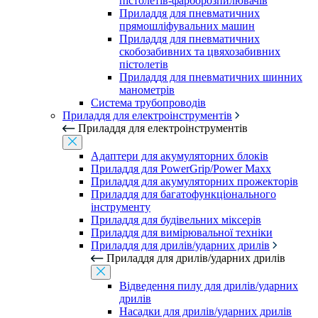
пістолетів-фарборозпилювачів
Приладдя для пневматичних
прямошліфувальних машин
Приладдя для пневматичних
скобозабивних та цвяхозабивних
пістолетів
Приладдя для пневматичних шинних
манометрів
Система трубопроводів
Приладдя для електроінструментів
Приладдя для електроінструментів
Адаптери для акумуляторних блоків
Приладдя для PowerGrip/Power Maxx
Приладдя для акумуляторних прожекторів
Приладдя для багатофункціонального
інструменту
Приладдя для будівельних міксерів
Приладдя для вимірювальної техніки
Приладдя для дрилів/ударних дрилів
Приладдя для дрилів/ударних дрилів
Відведення пилу для дрилів/ударних
дрилів
Насадки для дрилів/ударних дрилів