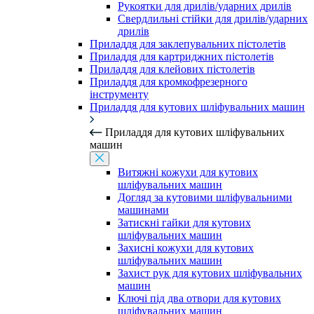
Рукоятки для дрилів/ударних дрилів
Свердлильні стійки для дрилів/ударних
дрилів
Приладдя для заклепувальних пістолетів
Приладдя для картриджних пістолетів
Приладдя для клейових пістолетів
Приладдя для кромкофрезерного
інструменту
Приладдя для кутових шліфувальних машин
Приладдя для кутових шліфувальних
машин
Витяжні кожухи для кутових
шліфувальних машин
Догляд за кутовими шліфувальними
машинами
Затискні гайки для кутових
шліфувальних машин
Захисні кожухи для кутових
шліфувальних машин
Захист рук для кутових шліфувальних
машин
Ключі під два отвори для кутових
шліфувальних машин