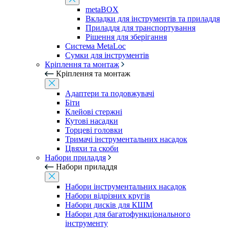
metaBOX
Вкладки для інструментів та приладдя
Приладдя для транспортування
Рішення для зберігання
Система MetaLoc
Сумки для інструментів
Кріплення та монтаж
Кріплення та монтаж
Адаптери та подовжувачі
Біти
Клейові стержні
Кутові насадки
Торцеві головки
Тримачі інструментальних насадок
Цвяхи та скоби
Набори приладдя
Набори приладдя
Набори інструментальних насадок
Набори відрізних кругів
Набори дисків для КШМ
Набори для багатофункціонального
інструменту