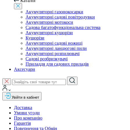
Каталог
Акумуляторні газонокосарки
Акумуляторні садові повітродувки
Акумуляторні мотокоси
Садова багатофункціональна система
Акумуляторні кущорізи
Кущорізи
Акумуляторні садові ножиці
Акумуляторні ланцюгові пили
Акумуляторні розпилювачі
Садові розбризкувачі
Приладдя для садових приладів
Аксесуари
Увійти в кабінет
Доставка
Умови угоди
Про компанію
Гарантія
Повернення та Обмін