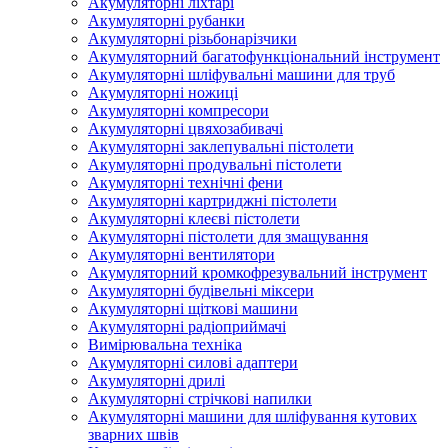
Акумуляторні ліхтарі
Акумуляторні рубанки
Акумуляторні різьбонарізчики
Акумуляторний багатофункціональний інструмент
Акумуляторні шліфувальні машини для труб
Акумуляторні ножиці
Акумуляторні компресори
Акумуляторні цвяхозабивачі
Акумуляторні заклепувальні пістолети
Акумуляторні продувальні пістолети
Акумуляторні технічні фени
Акумуляторні картриджні пістолети
Акумуляторні клеєві пістолети
Акумуляторні пістолети для змащування
Акумуляторні вентилятори
Акумуляторний кромкофрезувальний інструмент
Акумуляторні будівельні міксери
Акумуляторні щіткові машини
Акумуляторні радіоприймачі
Вимірювальна техніка
Акумуляторні силові адаптери
Акумуляторні дрилі
Акумуляторні стрічкові напилки
Акумуляторні машини для шліфування кутових
зварних швів