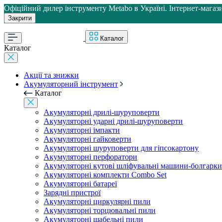
Офіційний дилер інструменту Metabo в Україні. Інтернет-магази
Закрити
Каталог
Каталог
Акції та знижки
Акумуляторний інструмент
Каталог
Акумуляторні дрилі-шуруповерти
Акумуляторні ударні дрилі-шуруповерти
Акумуляторні імпакти
Акумуляторні гайковерти
Акумуляторні шуруповерти для гіпсокартону
Акумуляторні перфоратори
Акумуляторні кутові шліфувальні машини-болгарки
Акумуляторні комплекти Combo Set
Акумуляторні батареї
Зарядні пристрої
Акумуляторні циркулярні пили
Акумуляторні торцювальні пили
Акумуляторні шабельні пили