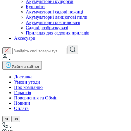
Акумуляторні кущорізи
Кущорізи
Акумуляторні садові ножиці
Акумуляторні ланцюгові пили
Акумуляторні розпилювачі
Садові розбризкувачі
Приладдя для садових приладів
Аксесуари
Увійти в кабінет
Доставка
Умови угоди
Про компанію
Гарантія
Повернення та Обмін
Новини
Оплата
ru
ua