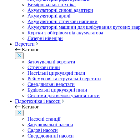
Вимірювальна техніка
Акумуляторні силові адаптери
Акумуляторні дрилі
Акумуляторні стрічкові напилки
Акумуляторні машини для шліфування кутових зва
Куртки з обігрівом від акумулятора
Лазерні нівеліри
Верстати
Каталог
Заточувальні верстати
Стрічкові пили
Настільні циркулярні пили
Рейсмусові та стругальні верстати
Свердлильні верстати
Будівельні циркулярні пили
Системи для всмоктування тирси
Гідротехніка і насоси
Каталог
Насосні станції
Занурювальні насоси
Садові насоси
Свердловинні насоси