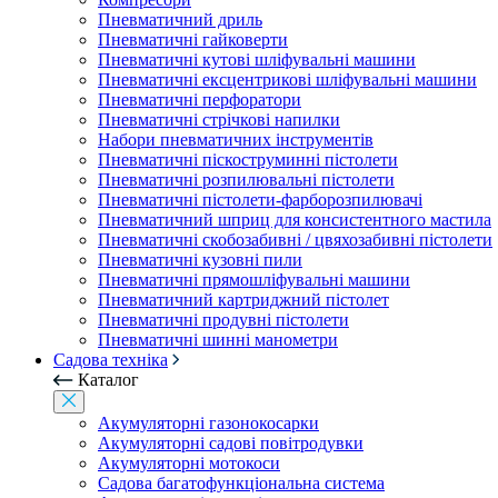
Пневматичний дриль
Пневматичні гайковерти
Пневматичні кутові шліфувальні машини
Пневматичні ексцентрикові шліфувальні машини
Пневматичні перфоратори
Пневматичні стрічкові напилки
Набори пневматичних інструментів
Пневматичні піскоструминні пістолети
Пневматичні розпилювальні пістолети
Пневматичні пістолети-фарборозпилювачі
Пневматичний шприц для консистентного мастила
Пневматичні скобозабивні / цвяхозабивні пістолети
Пневматичні кузовні пили
Пневматичні прямошліфувальні машини
Пневматичний картриджний пістолет
Пневматичні продувні пістолети
Пневматичні шинні манометри
Садова техніка
Каталог
Акумуляторні газонокосарки
Акумуляторні садові повітродувки
Акумуляторні мотокоси
Садова багатофункціональна система