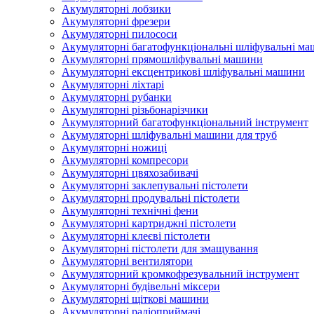
Акумуляторні лобзики
Акумуляторні фрезери
Акумуляторні пилососи
Акумуляторні багатофункціональні шліфувальні м
Акумуляторні прямошліфувальні машини
Акумуляторні ексцентрикові шліфувальні машини
Акумуляторні ліхтарі
Акумуляторні рубанки
Акумуляторні різьбонарізчики
Акумуляторний багатофункціональний інструмент
Акумуляторні шліфувальні машини для труб
Акумуляторні ножиці
Акумуляторні компресори
Акумуляторні цвяхозабивачі
Акумуляторні заклепувальні пістолети
Акумуляторні продувальні пістолети
Акумуляторні технічні фени
Акумуляторні картриджні пістолети
Акумуляторні клеєві пістолети
Акумуляторні пістолети для змащування
Акумуляторні вентилятори
Акумуляторний кромкофрезувальний інструмент
Акумуляторні будівельні міксери
Акумуляторні щіткові машини
Акумуляторні радіоприймачі