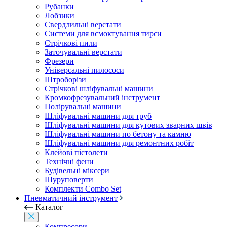
Рубанки
Лобзики
Свердлильні верстати
Системи для всмоктування тирси
Стрічкові пили
Заточувальні верстати
Фрезери
Універсальні пилососи
Штроборізи
Стрічкові шліфувальні машини
Кромкофрезувальний інструмент
Полірувальні машини
Шліфувальні машини для труб
Шліфувальні машини для кутових зварних швів
Шліфувальні машини по бетону та камню
Шліфувальні машини для ремонтних робіт
Клейові пістолети
Технічні фени
Будівельні міксери
Шуруповерти
Комплекти Combo Set
Пневматичний інструмент
Каталог
Компресори