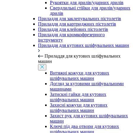
Рукоятки для дрилів/ударних дрилів
Свердлильні стійки для дрилів/ударних
дрилів
Приладдя для заклепувальних пістолетів
Приладдя для картриджних пістолетів
Приладдя для клейових пістолетів
Приладдя для кромкофрезерного
інструменту
Приладдя для кутових шліфувальних машин
Приладдя для кутових шліфувальних
машин
Витяжні кожухи для кутових
шліфувальних машин
Догляд за кутовими шліфувальними
машинами
Затискні гайки для кутових
шліфувальних машин
Захисні кожухи для кутових
шліфувальних машин
Захист рук для кутових шліфувальних
машин
Ключі під два отвори для кутових
шліфувальних машин