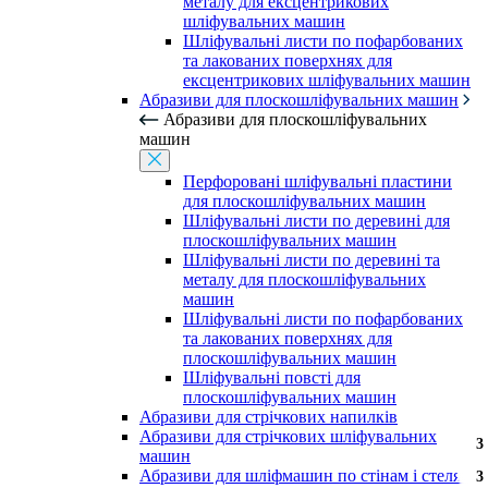
металу для ексцентрикових
шліфувальних машин
Шліфувальні листи по пофарбованих
та лакованих поверхнях для
ексцентрикових шліфувальних машин
Абразиви для плоскошліфувальних машин
Абразиви для плоскошліфувальних
машин
Перфоровані шліфувальні пластини
для плоскошліфувальних машин
Шліфувальні листи по деревині для
плоскошліфувальних машин
Шліфувальні листи по деревині та
металу для плоскошліфувальних
машин
Шліфувальні листи по пофарбованих
та лакованих поверхнях для
плоскошліфувальних машин
Шліфувальні повсті для
плоскошліфувальних машин
Абразиви для стрічкових напилків
Абразиви для стрічкових шліфувальних
3
3
3
3
3
3
3
3
3
машин
Абразиви для шліфмашин по стінам і стелям
3
3
3
3
3
3
3
3
3