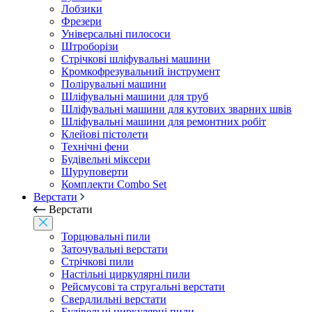
Лобзики
Фрезери
Універсальні пилососи
Штроборізи
Стрічкові шліфувальні машини
Кромкофрезувальний інструмент
Полірувальні машини
Шліфувальні машини для труб
Шліфувальні машини для кутових зварних швів
Шліфувальні машини для ремонтних робіт
Клейові пістолети
Технічні фени
Будівельні міксери
Шуруповерти
Комплекти Combo Set
Верстати
Верстати
Торцювальні пили
Заточувальні верстати
Стрічкові пили
Настільні циркулярні пили
Рейсмусові та стругальні верстати
Свердлильні верстати
Будівельні циркулярні пили