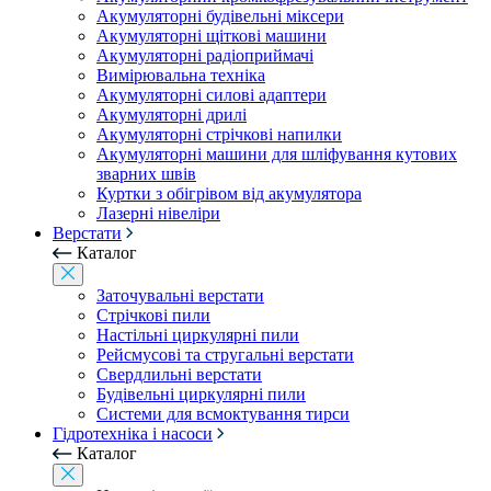
Акумуляторні будівельні міксери
Акумуляторні щіткові машини
Акумуляторні радіоприймачі
Вимірювальна техніка
Акумуляторні силові адаптери
Акумуляторні дрилі
Акумуляторні стрічкові напилки
Акумуляторні машини для шліфування кутових
зварних швів
Куртки з обігрівом від акумулятора
Лазерні нівеліри
Верстати
Каталог
Заточувальні верстати
Стрічкові пили
Настільні циркулярні пили
Рейсмусові та стругальні верстати
Свердлильні верстати
Будівельні циркулярні пили
Системи для всмоктування тирси
Гідротехніка і насоси
Каталог