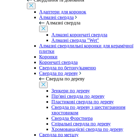
Адаптери для коронок
Алмазні свердла
Алмазні свердла
Алмазні корончаті свердла
Алмазні свердла "Wet"
Алмазні свердлильні коронки для керамічної
плитки
Коронки
Корончаті свердла
Свердла по бетону/каменю
Свердла по дереву
Свердла по дереву
Зенкери по дереву
Пір'яні свердла по дереву
Пластикові свердла по дереву
Свердла по дереву з шестигранним
хвостовиком
Свердла Форстнера
Спіральні свердла по дереву
Хромованадієві свердла по дереву
Свердла по металу