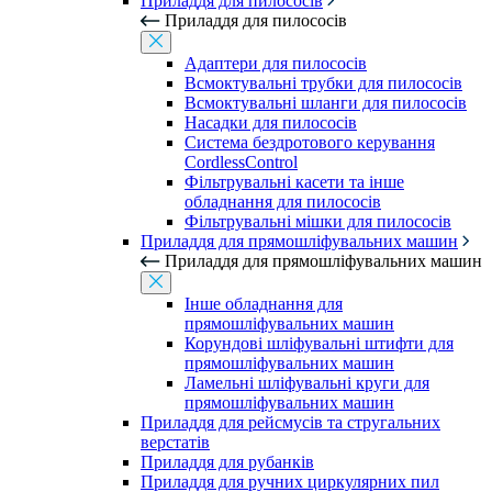
Приладдя для пилососів
Приладдя для пилососів
Адаптери для пилососів
Всмоктувальні трубки для пилососів
Всмоктувальні шланги для пилососів
Насадки для пилососів
Система бездротового керування
CordlessControl
Фільтрувальні касети та інше
обладнання для пилососів
Фільтрувальні мішки для пилососів
Приладдя для прямошліфувальних машин
Приладдя для прямошліфувальних машин
Інше обладнання для
прямошліфувальних машин
Корундові шліфувальні штифти для
прямошліфувальних машин
Ламельні шліфувальні круги для
прямошліфувальних машин
Приладдя для рейсмусів та стругальних
верстатів
Приладдя для рубанків
Приладдя для ручних циркулярних пил