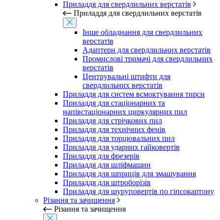
Приладдя для свердлильних верстатів
Приладдя для свердлильних верстатів
Інше обладнання для свердлильних
верстатів
Адаптери для свердлильних верстатів
Промислові тримачі для свердлильних
верстатів
Центрувальні штифти для
свердлильних верстатів
Приладдя для систем всмоктування тирси
Приладдя для стаціонарних та
напівстаціонарних циркулярних пил
Приладдя для стрічкових пил
Приладдя для технічних фенів
Приладдя для торцювальних пил
Приладдя для ударних гайковертів
Приладдя для фрезерів
Приладдя для шліфмашин
Приладдя для шприців для змащування
Приладдя для штроборізів
Приладдя для шуруповертів по гіпсокартону
Різання та зачищення
Різання та зачищення