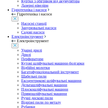
Куртки з обігрівом від акумулятора
Лазерні нівеліри
Гідротехніка і насоси
Гідротехніка і насоси
Насосні станції
Занурювальні насоси
Садові насоси
Електроінструмент
Електроінструмент
Ударні дрилі
Дрилі
Перфоратори
Кутові шліфувальні машини-болгарки
Відбійні молотки
Багатофункціональний інструмент
Шабельні пили
Ексцентрикові шліфувальні машини
Дельташліфувальні машини
Плоскошліфувальні машини
Прямошліфувальні машини
Ручні дискові пили
Відрізні пили по металу
Рубанки