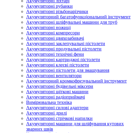
Акумуляторні ліхтарі
Акумуляторні рубанки
Акумуляторні різьбонарізчики
Акумуляторний багатофункціональний інструмент
Акумуляторні шліфувальні машини для труб
Акумуляторні ножиці
Акумуляторні компресори
Акумуляторні цвяхозабивачі
Акумуляторні заклепувальні пістолети
Акумуляторні продувальні пістолети
Акумуляторні технічні фени
Акумуляторні картриджні пістолети
Акумуляторні клеєві пістолети
Акумуляторні пістолети для змащування
Акумуляторні вентилятори
Акумуляторний кромкофрезувальний інструмент
Акумуляторні будівельні міксери
Акумуляторні щіткові машини
Акумуляторні радіоприймачі
Вимірювальна техніка
Акумуляторні силові адаптери
Акумуляторні дрилі
Акумуляторні стрічкові напилки
Акумуляторні машини для шліфування кутових
зварних швів