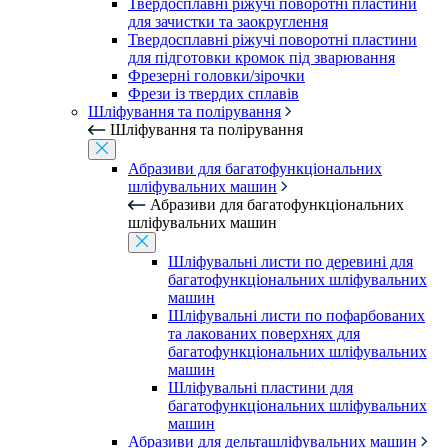
Твердосплавні ріжучі поворотні пластини
для зачистки та заокруглення
Твердосплавні ріжучі поворотні пластини
для підготовки кромок під зварювання
Фрезерні головки/зірочки
Фрези із твердих сплавів
Шліфування та полірування
Шліфування та полірування
Абразиви для багатофункціональних
шліфувальних машин
Абразиви для багатофункціональних
шліфувальних машин
Шліфувальні листи по деревині для
багатофункціональних шліфувальних
машин
Шліфувальні листи по пофарбованих
та лакованих поверхнях для
багатофункціональних шліфувальних
машин
Шліфувальні пластини для
багатофункціональних шліфувальних
машин
Абразиви для дельташліфувальних машин