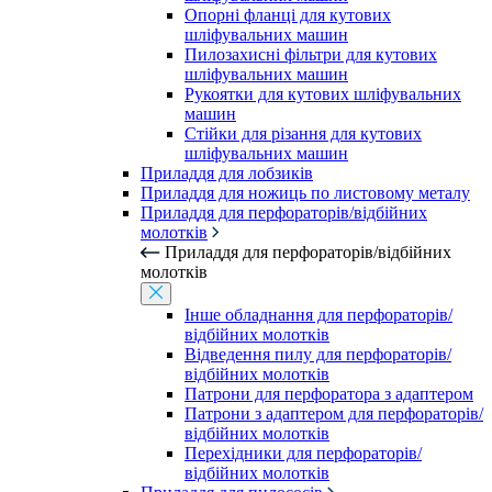
Опорні фланці для кутових
шліфувальних машин
Пилозахисні фільтри для кутових
шліфувальних машин
Рукоятки для кутових шліфувальних
машин
Стійки для різання для кутових
шліфувальних машин
Приладдя для лобзиків
Приладдя для ножиць по листовому металу
Приладдя для перфораторів/відбійних
молотків
Приладдя для перфораторів/відбійних
молотків
Інше обладнання для перфораторів/
відбійних молотків
Відведення пилу для перфораторів/
відбійних молотків
Патрони для перфоратора з адаптером
Патрони з адаптером для перфораторів/
відбійних молотків
Перехідники для перфораторів/
відбійних молотків