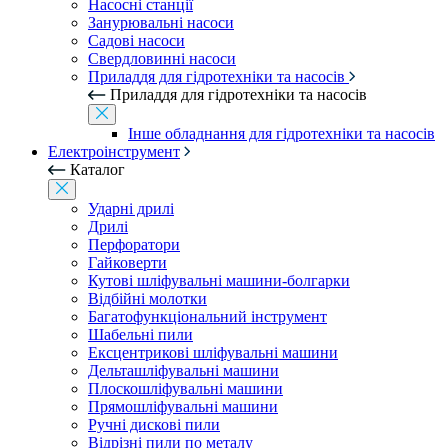
Насосні станції
Занурювальні насоси
Садові насоси
Свердловинні насоси
Приладдя для гідротехніки та насосів
Приладдя для гідротехніки та насосів
Інше обладнання для гідротехніки та насосів
Електроінструмент
Каталог
Ударні дрилі
Дрилі
Перфоратори
Гайковерти
Кутові шліфувальні машини-болгарки
Відбійні молотки
Багатофункціональний інструмент
Шабельні пили
Ексцентрикові шліфувальні машини
Дельташліфувальні машини
Плоскошліфувальні машини
Прямошліфувальні машини
Ручні дискові пили
Відрізні пили по металу