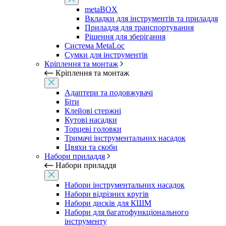
metaBOX
Вкладки для інструментів та приладдя
Приладдя для транспортування
Рішення для зберігання
Система MetaLoc
Сумки для інструментів
Кріплення та монтаж
Кріплення та монтаж
Адаптери та подовжувачі
Біти
Клейові стержні
Кутові насадки
Торцеві головки
Тримачі інструментальних насадок
Цвяхи та скоби
Набори приладдя
Набори приладдя
Набори інструментальних насадок
Набори відрізних кругів
Набори дисків для КШМ
Набори для багатофункціонального
інструменту