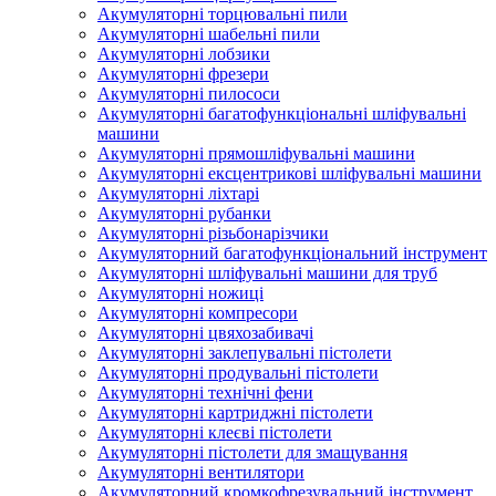
Акумуляторні торцювальні пили
Акумуляторні шабельні пили
Акумуляторні лобзики
Акумуляторні фрезери
Акумуляторні пилососи
Акумуляторні багатофункціональні шліфувальні
машини
Акумуляторні прямошліфувальні машини
Акумуляторні ексцентрикові шліфувальні машини
Акумуляторні ліхтарі
Акумуляторні рубанки
Акумуляторні різьбонарізчики
Акумуляторний багатофункціональний інструмент
Акумуляторні шліфувальні машини для труб
Акумуляторні ножиці
Акумуляторні компресори
Акумуляторні цвяхозабивачі
Акумуляторні заклепувальні пістолети
Акумуляторні продувальні пістолети
Акумуляторні технічні фени
Акумуляторні картриджні пістолети
Акумуляторні клеєві пістолети
Акумуляторні пістолети для змащування
Акумуляторні вентилятори
Акумуляторний кромкофрезувальний інструмент