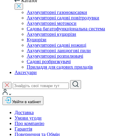
Каталог
Акумуляторні газонокосарки
Акумуляторні садові повітродувки
Акумуляторні мотокоси
Садова багатофункціональна система
Акумуляторні кущорізи
Кущорізи
Акумуляторні садові ножиці
Акумуляторні ланцюгові пили
Акумуляторні розпилювачі
Садові розбризкувачі
Приладдя для садових приладів
Аксесуари
Увійти в кабінет
Доставка
Умови угоди
Про компанію
Гарантія
Повернення та Обмін