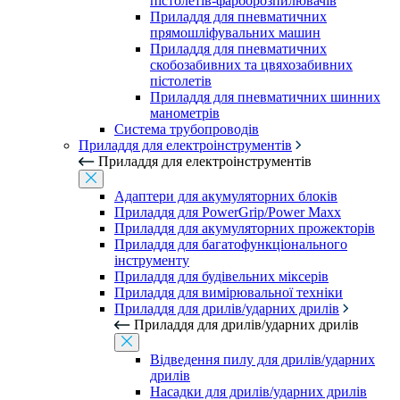
пістолетів-фарборозпилювачів
Приладдя для пневматичних
прямошліфувальних машин
Приладдя для пневматичних
скобозабивних та цвяхозабивних
пістолетів
Приладдя для пневматичних шинних
манометрів
Система трубопроводів
Приладдя для електроінструментів
Приладдя для електроінструментів
Адаптери для акумуляторних блоків
Приладдя для PowerGrip/Power Maxx
Приладдя для акумуляторних прожекторів
Приладдя для багатофункціонального
інструменту
Приладдя для будівельних міксерів
Приладдя для вимірювальної техніки
Приладдя для дрилів/ударних дрилів
Приладдя для дрилів/ударних дрилів
Відведення пилу для дрилів/ударних
дрилів
Насадки для дрилів/ударних дрилів