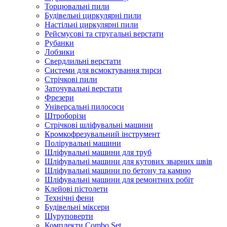
Торцювальні пили
Будівельні циркулярні пили
Настільні циркулярні пили
Рейсмусові та стругальні верстати
Рубанки
Лобзики
Свердлильні верстати
Системи для всмоктування тирси
Стрічкові пили
Заточувальні верстати
Фрезери
Універсальні пилососи
Штроборізи
Стрічкові шліфувальні машини
Кромкофрезувальний інструмент
Полірувальні машини
Шліфувальні машини для труб
Шліфувальні машини для кутових зварних швів
Шліфувальні машини по бетону та камню
Шліфувальні машини для ремонтних робіт
Клейові пістолети
Технічні фени
Будівельні міксери
Шуруповерти
Комплекти Combo Set