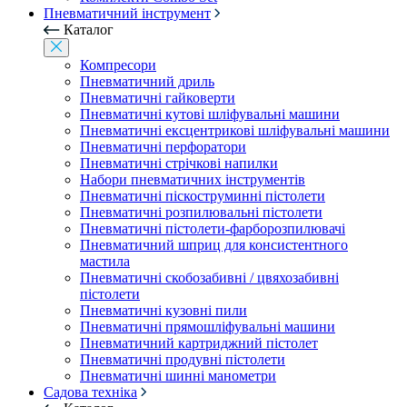
Пневматичний інструмент
Каталог
Компресори
Пневматичний дриль
Пневматичні гайковерти
Пневматичні кутові шліфувальні машини
Пневматичні ексцентрикові шліфувальні машини
Пневматичні перфоратори
Пневматичні стрічкові напилки
Набори пневматичних інструментів
Пневматичні піскоструминні пістолети
Пневматичні розпилювальні пістолети
Пневматичні пістолети-фарборозпилювачі
Пневматичний шприц для консистентного
мастила
Пневматичні скобозабивні / цвяхозабивні
пістолети
Пневматичні кузовні пили
Пневматичні прямошліфувальні машини
Пневматичний картриджний пістолет
Пневматичні продувні пістолети
Пневматичні шинні манометри
Садова техніка