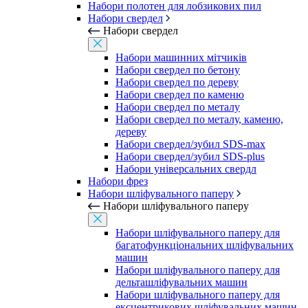
Набори полотен для лобзикових пил
Набори свердел
Набори свердел
Набори машинних мітчиків
Набори свердел по бетону
Набори свердел по дереву
Набори свердел по каменю
Набори свердел по металу
Набори свердел по металу, каменю,
дереву
Набори свердел/зубил SDS-max
Набори свердел/зубил SDS-plus
Набори універсальних свердл
Набори фрез
Набори шліфувального паперу
Набори шліфувального паперу
Набори шліфувального паперу для
багатофункціональних шліфувальних
машин
Набори шліфувального паперу для
дельташліфувальних машин
Набори шліфувального паперу для
ексцентрикових шліфувальних машин