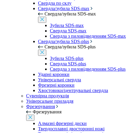
Свердла по склу
Свердла/зубила SDS-max
Свердла/зубила SDS-max
Зубила SDS-max
Свердла SDS-max
Свердла з пиловідведенням SDS-max
Свердла/зубила SDS-plus
Свердла/зубила SDS-plus
Зубила SDS-plus
Свердла SDS-plus
Свердла з пиловідведенням SDS-plus
Ударні коронки
Універсальні свердла
Фрезерні коронки
Хвостовики/центрувальні свердла
Сувенірна продукція
Універсальне приладдя
Фрезерування
Фрезерування
Алмазні фрезерні диски
Твердосплавні двосторонні ножі