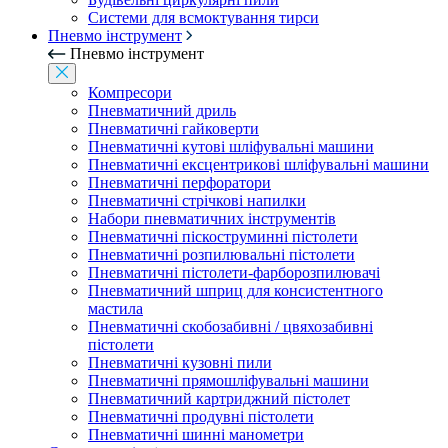
Системи для всмоктування тирси
Пневмо інструмент
Пневмо інструмент
Компресори
Пневматичний дриль
Пневматичні гайковерти
Пневматичні кутові шліфувальні машини
Пневматичні ексцентрикові шліфувальні машини
Пневматичні перфоратори
Пневматичні стрічкові напилки
Набори пневматичних інструментів
Пневматичні піскоструминні пістолети
Пневматичні розпилювальні пістолети
Пневматичні пістолети-фарборозпилювачі
Пневматичний шприц для консистентного
мастила
Пневматичні скобозабивні / цвяхозабивні
пістолети
Пневматичні кузовні пили
Пневматичні прямошліфувальні машини
Пневматичний картриджний пістолет
Пневматичні продувні пістолети
Пневматичні шинні манометри