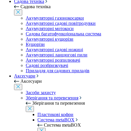
Садова техніка
Садова техніка
Акумуляторні газонокосарки
Акумуляторні садові повітродувки
Акумуляторні мотокоси
Садова багатофункціональна система
Акумуляторні кущорізи
Кущорізи
Акумуляторні садові ножиці
Акумуляторні ланцюгові пили
Акумуляторні розпилювачі
Садові розбризкувачі
Приладдя для садових приладів
Аксесуари
Аксесуари
Засоби захисту
Зберігання та перевезення
Зберігання та перевезення
Пластикові кофри
Система metaBOX
Система metaBOX