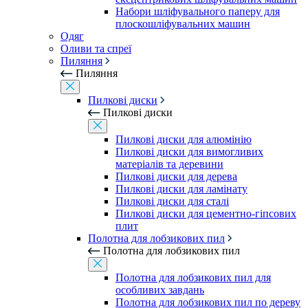
Набори шліфувального паперу для
плоскошліфувальних машин
Одяг
Оливи та спреї
Пиляння
Пиляння
Пилкові диски
Пилкові диски
Пилкові диски для алюмінію
Пилкові диски для вимогливих
матеріалів та деревини
Пилкові диски для дерева
Пилкові диски для ламінату
Пилкові диски для сталі
Пилкові диски для цементно-гіпсових
плит
Полотна для лобзикових пил
Полотна для лобзикових пил
Полотна для лобзикових пил для
особливих завдань
Полотна для лобзикових пил по дереву