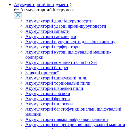
Акумуляторний інструмент
Акумуляторний інструмент
Акумуляторні дрилі-шуруповерти
Акумуляторні ударні дрилі-шуруповерти
Акумуляторні імпакти
Акумуляторні гайковерти
Акумуляторні шуруповерти для гіпсокартону
Акумуляторні перфоратори
Акумуляторні кутові шліфувальні машини-
болгарки
Акумуляторні комплекти Combo Set
Акумуляторні батареї
Зарядні пристрої
Акумуляторні циркулярні пили
Акумуляторні торцювальні пили
Акумуляторні шабельні пили
Акумуляторні лобзики
Акумуляторні фрезери
Акумуляторні пилососи
Акумуляторні багатофункціональні шліфувальні
машини
Акумуляторні прямошліфувальні машини
Акумуляторні ексцентрикові шліфувальні машини