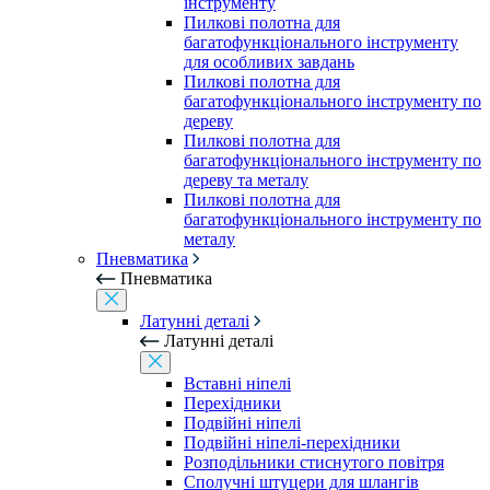
інструменту
Пилкові полотна для
багатофункціонального інструменту
для особливих завдань
Пилкові полотна для
багатофункціонального інструменту по
дереву
Пилкові полотна для
багатофункціонального інструменту по
дереву та металу
Пилкові полотна для
багатофункціонального інструменту по
металу
Пневматика
Пневматика
Латунні деталі
Латунні деталі
Вставні ніпелі
Перехідники
Подвійні ніпелі
Подвійні ніпелі-перехідники
Розподільники стиснутого повітря
Сполучні штуцери для шлангів