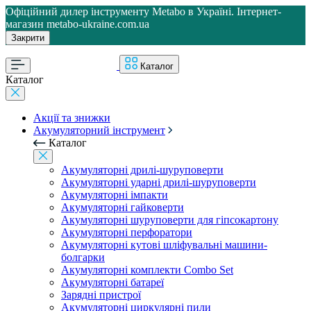
Офіційний дилер інструменту Metabo в Україні. Інтернет-
магазин metabo-ukraine.com.ua
Закрити
Каталог
Каталог
Акції та знижки
Акумуляторний інструмент
Каталог
Акумуляторні дрилі-шуруповерти
Акумуляторні ударні дрилі-шуруповерти
Акумуляторні імпакти
Акумуляторні гайковерти
Акумуляторні шуруповерти для гіпсокартону
Акумуляторні перфоратори
Акумуляторні кутові шліфувальні машини-
болгарки
Акумуляторні комплекти Combo Set
Акумуляторні батареї
Зарядні пристрої
Акумуляторні циркулярні пили