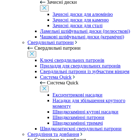
Зачисні диски
Зачисні диски для алюмінію
Зачисні диски для каменю
Зачисні диски для сталі
Ламельні шліфувальні диски (пелюсткові)
Чашкові шліфувальні диски (керамічні)
Свердлильні патрони
Свердлильні патрони
Ключі свердлильних патронів
Приладдя для свердлильних патронів
Свердлильні патрони із зубчастим вінцем
Система Quick
Система Quick
Ексцентрикові насадки
Насадки для збільшення крутного
моменту
Швидкозамінні кутові насадки
Швидкозамінні патрони
Швидкозамінні тримачі
Швидкозатискні свердлильні патрони
Свердління та довбання
Свердління та довбання