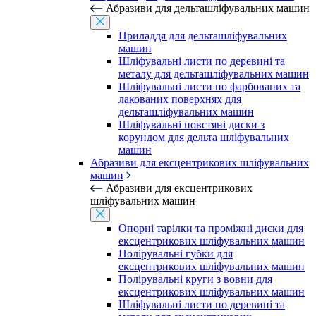
Абразиви для дельташліфувальних машин
Приладдя для дельташліфувальних
машин
Шліфувальні листи по деревині та
металу для дельташліфувальних машин
Шліфувальні листи по фарбованих та
лакованих поверхнях для
дельташліфувальних машин
Шліфувальні повстяні диски з
корундом для дельта шліфувальних
машин
Абразиви для ексцентрикових шліфувальних
машин
Абразиви для ексцентрикових
шліфувальних машин
Опорні тарілки та проміжні диски для
ексцентрикових шліфувальних машин
Полірувальні губки для
ексцентрикових шліфувальних машин
Полірувальні круги з вовни для
ексцентрикових шліфувальних машин
Шліфувальні листи по деревині та