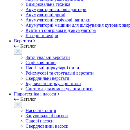
Вимірювальна техніка
Акумуляторні силові адаптери
Акумуляторні дрилі
Акумуляторні стрічкові напилки
Акумуляторні машини для шліфування кутових зва
Куртки з обігрівом від акумулятора
Лазерні нівеліри
Верстати
Каталог
Заточувальні верстати
Стрічкові пили
Настільні циркулярні пили
Рейсмусові та стругальні верстати
Свердлильні верстати
Будівельні циркулярні пили
Системи для всмоктування тирси
Гідротехніка і насоси
Каталог
Насосні станції
Занурювальні насоси
Садові насоси
Свердловинні насоси