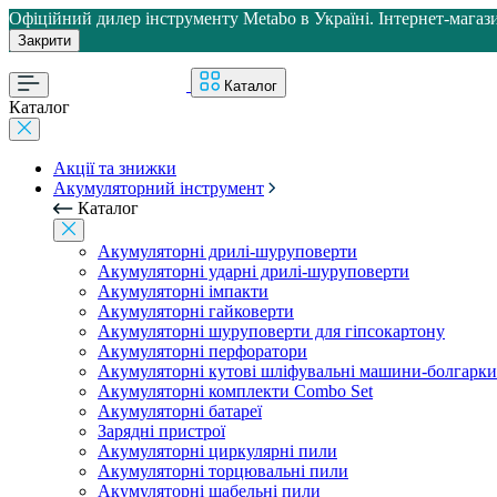
Офіційний дилер інструменту Metabo в Україні. Інтернет-магази
Закрити
Каталог
Каталог
Акції та знижки
Акумуляторний інструмент
Каталог
Акумуляторні дрилі-шуруповерти
Акумуляторні ударні дрилі-шуруповерти
Акумуляторні імпакти
Акумуляторні гайковерти
Акумуляторні шуруповерти для гіпсокартону
Акумуляторні перфоратори
Акумуляторні кутові шліфувальні машини-болгарки
Акумуляторні комплекти Combo Set
Акумуляторні батареї
Зарядні пристрої
Акумуляторні циркулярні пили
Акумуляторні торцювальні пили
Акумуляторні шабельні пили