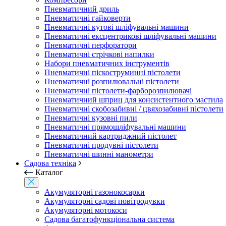
Пневматичний дриль
Пневматичні гайковерти
Пневматичні кутові шліфувальні машини
Пневматичні ексцентрикові шліфувальні машини
Пневматичні перфоратори
Пневматичні стрічкові напилки
Набори пневматичних інструментів
Пневматичні піскоструминні пістолети
Пневматичні розпилювальні пістолети
Пневматичні пістолети-фарборозпилювачі
Пневматичний шприц для консистентного мастила
Пневматичні скобозабивні / цвяхозабивні пістолети
Пневматичні кузовні пили
Пневматичні прямошліфувальні машини
Пневматичний картриджний пістолет
Пневматичні продувні пістолети
Пневматичні шинні манометри
Садова техніка
Каталог
Акумуляторні газонокосарки
Акумуляторні садові повітродувки
Акумуляторні мотокоси
Садова багатофункціональна система