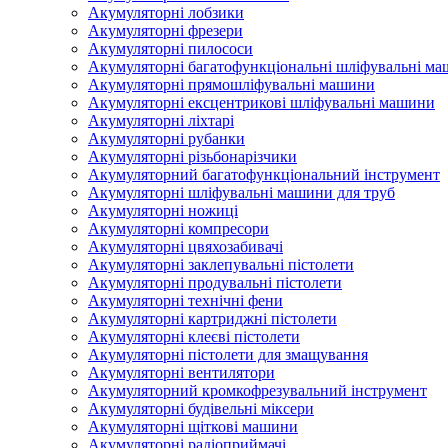
Акумуляторні лобзики
Акумуляторні фрезери
Акумуляторні пилососи
Акумуляторні багатофункціональні шліфувальні м
Акумуляторні прямошліфувальні машини
Акумуляторні ексцентрикові шліфувальні машини
Акумуляторні ліхтарі
Акумуляторні рубанки
Акумуляторні різьбонарізчики
Акумуляторний багатофункціональний інструмент
Акумуляторні шліфувальні машини для труб
Акумуляторні ножиці
Акумуляторні компресори
Акумуляторні цвяхозабивачі
Акумуляторні заклепувальні пістолети
Акумуляторні продувальні пістолети
Акумуляторні технічні фени
Акумуляторні картриджні пістолети
Акумуляторні клеєві пістолети
Акумуляторні пістолети для змащування
Акумуляторні вентилятори
Акумуляторний кромкофрезувальний інструмент
Акумуляторні будівельні міксери
Акумуляторні щіткові машини
Акумуляторні радіоприймачі