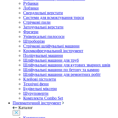
Рубанки
Лобзики
Свердлильні верстати
Системи для всмоктування тирси
Стрічкові пили
Заточувальні верстати
Фрезери
Універсальні пилососи
Штроборізи
Стрічкові шліфувальні машини
Кромкофрезувальний інструмент
Полірувальні машини
Шліфувальні машини для труб
Шліфувальні машини для кутових зварних швів
Шліфувальні машини по бетону та камню
Шліфувальні машини для ремонтних робіт
Клейові пістолети
Технічні фени
Будівельні міксери
Шуруповерти
Комплекти Combo Set
Пневматичний інструмент
Каталог
Компресори