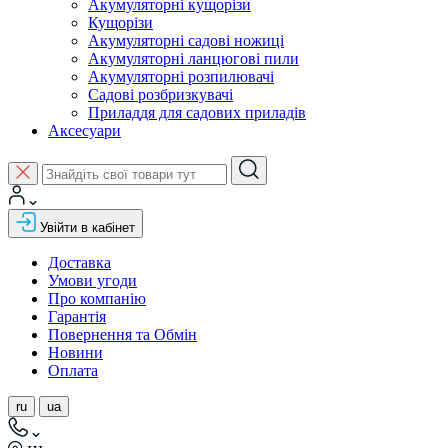
Акумуляторні кущорізи
Кущорізи
Акумуляторні садові ножиці
Акумуляторні ланцюгові пили
Акумуляторні розпилювачі
Садові розбризкувачі
Приладдя для садових приладів
Аксесуари
Увійти в кабінет
Доставка
Умови угоди
Про компанію
Гарантія
Повернення та Обмін
Новини
Оплата
ru
ua