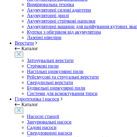
Вимірювальна техніка
Акумуляторні силові адаптери
Акумуляторні дрилі
Акумуляторні стрічкові напилки
Акумуляторні машини для шліфування кутових зва
Куртки з обігрівом від акумулятора
Лазерні нівеліри
Верстати
Каталог
Заточувальні верстати
Стрічкові пили
Настільні циркулярні пили
Рейсмусові та стругальні верстати
Свердлильні верстати
Будівельні циркулярні пили
Системи для всмоктування тирси
Гідротехніка і насоси
Каталог
Насосні станції
Занурювальні насоси
Садові насоси
Свердловинні насоси