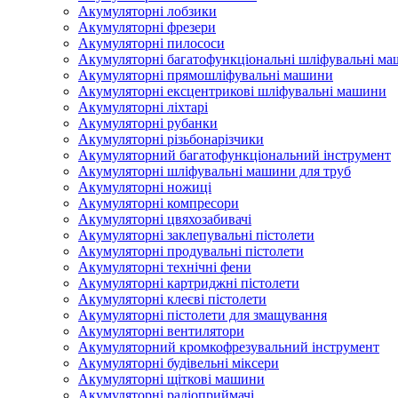
Акумуляторні лобзики
Акумуляторні фрезери
Акумуляторні пилососи
Акумуляторні багатофункціональні шліфувальні м
Акумуляторні прямошліфувальні машини
Акумуляторні ексцентрикові шліфувальні машини
Акумуляторні ліхтарі
Акумуляторні рубанки
Акумуляторні різьбонарізчики
Акумуляторний багатофункціональний інструмент
Акумуляторні шліфувальні машини для труб
Акумуляторні ножиці
Акумуляторні компресори
Акумуляторні цвяхозабивачі
Акумуляторні заклепувальні пістолети
Акумуляторні продувальні пістолети
Акумуляторні технічні фени
Акумуляторні картриджні пістолети
Акумуляторні клеєві пістолети
Акумуляторні пістолети для змащування
Акумуляторні вентилятори
Акумуляторний кромкофрезувальний інструмент
Акумуляторні будівельні міксери
Акумуляторні щіткові машини
Акумуляторні радіоприймачі