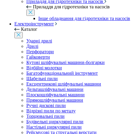
Приладдя для гідротехніки та насосів
Приладдя для гідротехніки та насосів
Інше обладнання для гідротехніки та насосів
Електроінструмент
Каталог
Ударні дрилі
Дрилі
Перфоратори
Гайковерти
Кутові шліфувальні машини-болгарки
Відбійні молотки
Багатофункціональний інструмент
Шабельні пили
Ексцентрикові шліфувальні машини
Дельташліфувальні машини
Плоскошліфувальні машини
Прямошліфувальні машини
Ручні дискові пили
Відрізні пили по металу
Торцювальні пили
Будівельні циркулярні пили
Настільні циркулярні пили
Рейсмусові та стругальні верстати