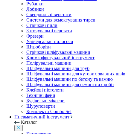
Рубанки
Лобзики
Свердлильні верстати
Системи для всмоктування тирси
Стрічкові пили
Заточувальні верстати
Фрезери
Універсальні пилососи
Штроборізи
Стрічкові шліфувальні машини
Кромкофрезувальний інструмент
Полірувальні машини
Шліфувальні машини для труб
Шліфувальні машини для кутових зварних швів
Шліфувальні машини по бетону та камню
Шліфувальні машини для ремонтних робіт
Клейові пістолети
Технічні фени
Будівельні міксери
Шуруповерти
Комплекти Combo Set
Пневматичний інструмент
Каталог
Компресори