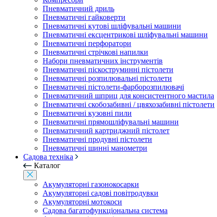
Пневматичний дриль
Пневматичні гайковерти
Пневматичні кутові шліфувальні машини
Пневматичні ексцентрикові шліфувальні машини
Пневматичні перфоратори
Пневматичні стрічкові напилки
Набори пневматичних інструментів
Пневматичні піскоструминні пістолети
Пневматичні розпилювальні пістолети
Пневматичні пістолети-фарборозпилювачі
Пневматичний шприц для консистентного мастила
Пневматичні скобозабивні / цвяхозабивні пістолети
Пневматичні кузовні пили
Пневматичні прямошліфувальні машини
Пневматичний картриджний пістолет
Пневматичні продувні пістолети
Пневматичні шинні манометри
Садова техніка
Каталог
Акумуляторні газонокосарки
Акумуляторні садові повітродувки
Акумуляторні мотокоси
Садова багатофункціональна система