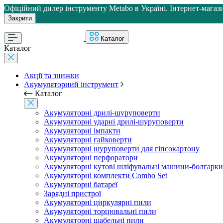
Офіційний дилер інструменту Metabo в Україні. Інтернет-магази
Закрити
Каталог
Каталог
Акції та знижки
Акумуляторний інструмент
Каталог
Акумуляторні дрилі-шуруповерти
Акумуляторні ударні дрилі-шуруповерти
Акумуляторні імпакти
Акумуляторні гайковерти
Акумуляторні шуруповерти для гіпсокартону
Акумуляторні перфоратори
Акумуляторні кутові шліфувальні машини-болгарки
Акумуляторні комплекти Combo Set
Акумуляторні батареї
Зарядні пристрої
Акумуляторні циркулярні пили
Акумуляторні торцювальні пили
Акумуляторні шабельні пили