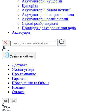
Акумуляторні кущорізи
Кущорізи
Акумуляторні садові ножиці
Акумуляторні ланцюгові пили
Акумуляторні розпилювачі
Садові розбризкувачі
Приладдя для садових приладів
Аксесуари
Увійти в кабінет
Доставка
Умови угоди
Про компанію
Гарантія
Повернення та Обмін
Новини
Оплата
ru
ua