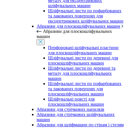
металу для ексцентрикових
шліфувальних машин
Шліфувальні листи по пофарбованих
та лакованих поверхнях для
ексцентрикових шліфувальних машин
Абразиви для плоскошліфувальних машин
Абразиви для плоскошліфувальних
машин
Перфоровані шліфувальні пластини
для плоскошліфувальних машин
Шліфувальні листи по деревині для
плоскошліфувальних машин
Шліфувальні листи по деревині та
металу для плоскошліфувальних
машин
Шліфувальні листи по пофарбованих
та лакованих поверхнях для
плоскошліфувальних машин
Шліфувальні повсті для
плоскошліфувальних машин
Абразиви для стрічкових напилків
Абразиви для стрічкових шліфувальних
машин
Абразиви для шліфмашин по стінам і стелям