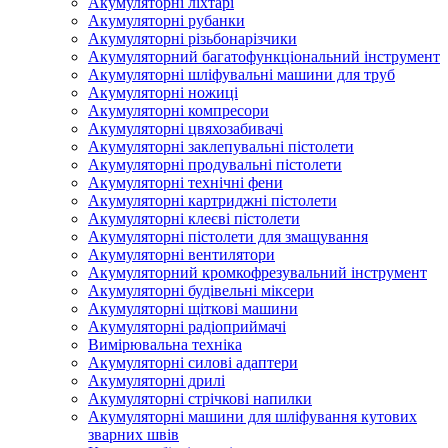
Акумуляторні ліхтарі
Акумуляторні рубанки
Акумуляторні різьбонарізчики
Акумуляторний багатофункціональний інструмент
Акумуляторні шліфувальні машини для труб
Акумуляторні ножиці
Акумуляторні компресори
Акумуляторні цвяхозабивачі
Акумуляторні заклепувальні пістолети
Акумуляторні продувальні пістолети
Акумуляторні технічні фени
Акумуляторні картриджні пістолети
Акумуляторні клеєві пістолети
Акумуляторні пістолети для змащування
Акумуляторні вентилятори
Акумуляторний кромкофрезувальний інструмент
Акумуляторні будівельні міксери
Акумуляторні щіткові машини
Акумуляторні радіоприймачі
Вимірювальна техніка
Акумуляторні силові адаптери
Акумуляторні дрилі
Акумуляторні стрічкові напилки
Акумуляторні машини для шліфування кутових
зварних швів