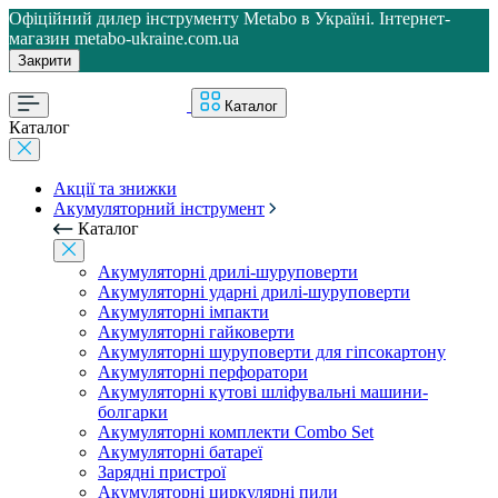
Офіційний дилер інструменту Metabo в Україні. Інтернет-
магазин metabo-ukraine.com.ua
Закрити
Каталог
Каталог
Акції та знижки
Акумуляторний інструмент
Каталог
Акумуляторні дрилі-шуруповерти
Акумуляторні ударні дрилі-шуруповерти
Акумуляторні імпакти
Акумуляторні гайковерти
Акумуляторні шуруповерти для гіпсокартону
Акумуляторні перфоратори
Акумуляторні кутові шліфувальні машини-
болгарки
Акумуляторні комплекти Combo Set
Акумуляторні батареї
Зарядні пристрої
Акумуляторні циркулярні пили