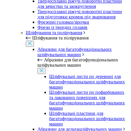
Твердосплавні ріжучі поворотні пластини
для зачистки та заокруглення
Твердосплавні ріжучі поворотні пластини
для підготовки кромок під зварювання
Фрезерні головки/зірочки
Фрези із твердих сплавів
Шліфування та полірування
Шліфування та полірування
Абразиви для багатофункціональних
шліфувальних машин
Абразиви для багатофункціональних
шліфувальних машин
Шліфувальні листи по деревині для
багатофункціональних шліфувальних
машин
Шліфувальні листи по пофарбованих
та лакованих поверхнях для
багатофункціональних шліфувальних
машин
Шліфувальні пластини для
багатофункціональних шліфувальних
машин
Абразиви для дельташліфувальних машин