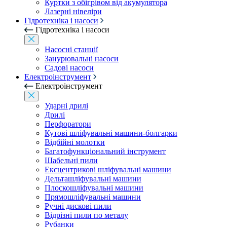
Куртки з обігрівом від акумулятора
Лазерні нівеліри
Гідротехніка і насоси
Гідротехніка і насоси
Насосні станції
Занурювальні насоси
Садові насоси
Електроінструмент
Електроінструмент
Ударні дрилі
Дрилі
Перфоратори
Кутові шліфувальні машини-болгарки
Відбійні молотки
Багатофункціональний інструмент
Шабельні пили
Ексцентрикові шліфувальні машини
Дельташліфувальні машини
Плоскошліфувальні машини
Прямошліфувальні машини
Ручні дискові пили
Відрізні пили по металу
Рубанки