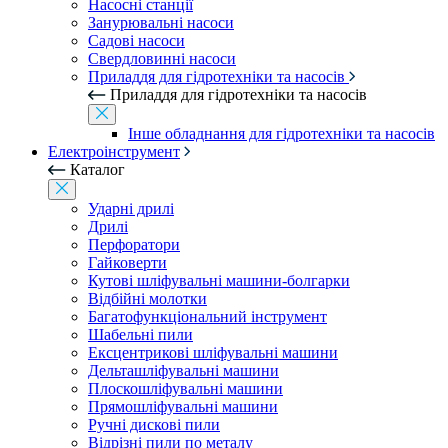
Насосні станції
Занурювальні насоси
Садові насоси
Свердловинні насоси
Приладдя для гідротехніки та насосів
Приладдя для гідротехніки та насосів
Інше обладнання для гідротехніки та насосів
Електроінструмент
Каталог
Ударні дрилі
Дрилі
Перфоратори
Гайковерти
Кутові шліфувальні машини-болгарки
Відбійні молотки
Багатофункціональний інструмент
Шабельні пили
Ексцентрикові шліфувальні машини
Дельташліфувальні машини
Плоскошліфувальні машини
Прямошліфувальні машини
Ручні дискові пили
Відрізні пили по металу