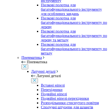
інструменту
Пилкові полотна для
багатофункціонального інструменту
для особливих завдань
Пилкові полотна для
багатофункціонального інструменту по
дереву
Пилкові полотна для
багатофункціонального інструменту по
дереву та металу
Пилкові полотна для
багатофункціонального інструменту по
металу
Пневматика
Пневматика
Латунні деталі
Латунні деталі
Вставні ніпелі
Перехідники
Подвійні ніпелі
Подвійні ніпелі-перехідники
Розподільники стиснутого повітря
Сполучні штуцери для шлангів