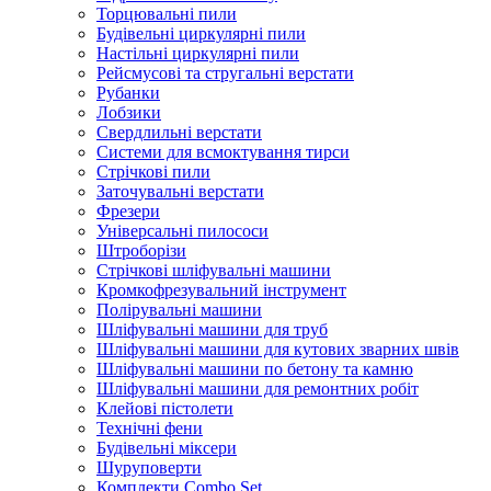
Торцювальні пили
Будівельні циркулярні пили
Настільні циркулярні пили
Рейсмусові та стругальні верстати
Рубанки
Лобзики
Свердлильні верстати
Системи для всмоктування тирси
Стрічкові пили
Заточувальні верстати
Фрезери
Універсальні пилососи
Штроборізи
Стрічкові шліфувальні машини
Кромкофрезувальний інструмент
Полірувальні машини
Шліфувальні машини для труб
Шліфувальні машини для кутових зварних швів
Шліфувальні машини по бетону та камню
Шліфувальні машини для ремонтних робіт
Клейові пістолети
Технічні фени
Будівельні міксери
Шуруповерти
Комплекти Combo Set