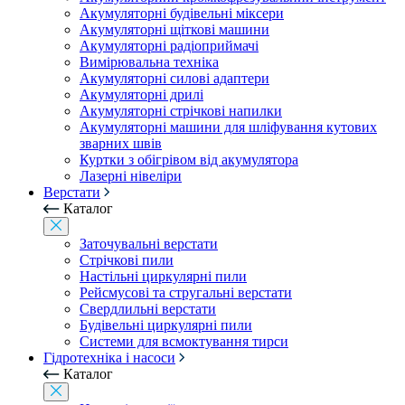
Акумуляторні будівельні міксери
Акумуляторні щіткові машини
Акумуляторні радіоприймачі
Вимірювальна техніка
Акумуляторні силові адаптери
Акумуляторні дрилі
Акумуляторні стрічкові напилки
Акумуляторні машини для шліфування кутових
зварних швів
Куртки з обігрівом від акумулятора
Лазерні нівеліри
Верстати
Каталог
Заточувальні верстати
Стрічкові пили
Настільні циркулярні пили
Рейсмусові та стругальні верстати
Свердлильні верстати
Будівельні циркулярні пили
Системи для всмоктування тирси
Гідротехніка і насоси
Каталог