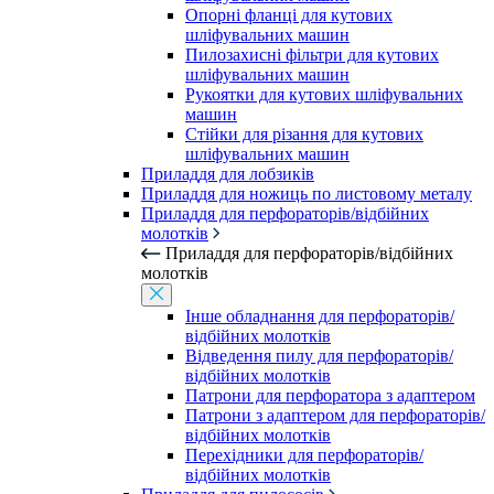
Опорні фланці для кутових
шліфувальних машин
Пилозахисні фільтри для кутових
шліфувальних машин
Рукоятки для кутових шліфувальних
машин
Стійки для різання для кутових
шліфувальних машин
Приладдя для лобзиків
Приладдя для ножиць по листовому металу
Приладдя для перфораторів/відбійних
молотків
Приладдя для перфораторів/відбійних
молотків
Інше обладнання для перфораторів/
відбійних молотків
Відведення пилу для перфораторів/
відбійних молотків
Патрони для перфоратора з адаптером
Патрони з адаптером для перфораторів/
відбійних молотків
Перехідники для перфораторів/
відбійних молотків