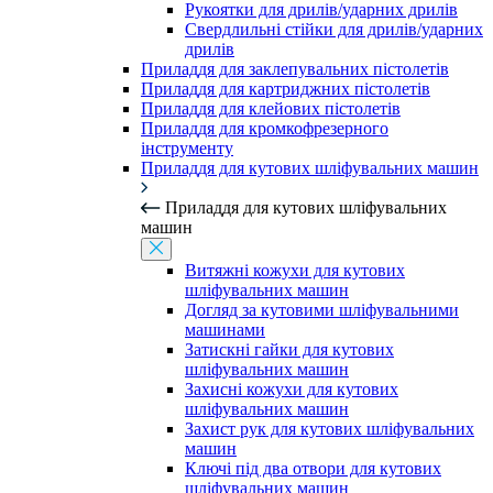
Рукоятки для дрилів/ударних дрилів
Свердлильні стійки для дрилів/ударних
дрилів
Приладдя для заклепувальних пістолетів
Приладдя для картриджних пістолетів
Приладдя для клейових пістолетів
Приладдя для кромкофрезерного
інструменту
Приладдя для кутових шліфувальних машин
Приладдя для кутових шліфувальних
машин
Витяжні кожухи для кутових
шліфувальних машин
Догляд за кутовими шліфувальними
машинами
Затискні гайки для кутових
шліфувальних машин
Захисні кожухи для кутових
шліфувальних машин
Захист рук для кутових шліфувальних
машин
Ключі під два отвори для кутових
шліфувальних машин