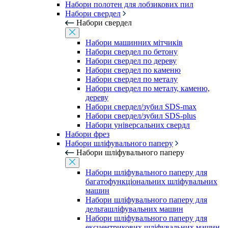
Набори полотен для лобзикових пил
Набори свердел
Набори свердел
Набори машинних мітчиків
Набори свердел по бетону
Набори свердел по дереву
Набори свердел по каменю
Набори свердел по металу
Набори свердел по металу, каменю,
дереву
Набори свердел/зубил SDS-max
Набори свердел/зубил SDS-plus
Набори універсальних свердл
Набори фрез
Набори шліфувального паперу
Набори шліфувального паперу
Набори шліфувального паперу для
багатофункціональних шліфувальних
машин
Набори шліфувального паперу для
дельташліфувальних машин
Набори шліфувального паперу для
ексцентрикових шліфувальних машин