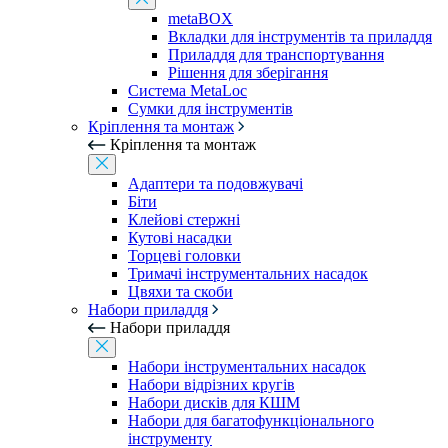
metaBOX
Вкладки для інструментів та приладдя
Приладдя для транспортування
Рішення для зберігання
Система MetaLoc
Сумки для інструментів
Кріплення та монтаж
Кріплення та монтаж
Адаптери та подовжувачі
Біти
Клейові стержні
Кутові насадки
Торцеві головки
Тримачі інструментальних насадок
Цвяхи та скоби
Набори приладдя
Набори приладдя
Набори інструментальних насадок
Набори відрізних кругів
Набори дисків для КШМ
Набори для багатофункціонального
інструменту