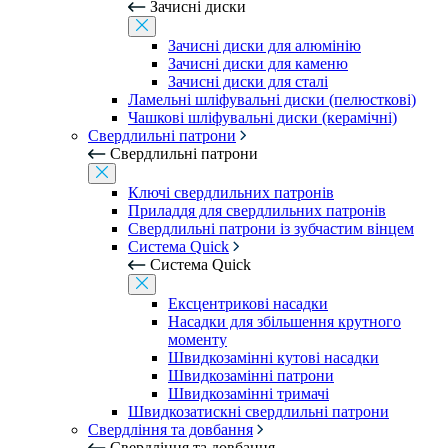
Зачисні диски
Зачисні диски для алюмінію
Зачисні диски для каменю
Зачисні диски для сталі
Ламельні шліфувальні диски (пелюсткові)
Чашкові шліфувальні диски (керамічні)
Свердлильні патрони
Свердлильні патрони
Ключі свердлильних патронів
Приладдя для свердлильних патронів
Свердлильні патрони із зубчастим вінцем
Система Quick
Система Quick
Ексцентрикові насадки
Насадки для збільшення крутного
моменту
Швидкозамінні кутові насадки
Швидкозамінні патрони
Швидкозамінні тримачі
Швидкозатискні свердлильні патрони
Свердління та довбання
Свердління та довбання