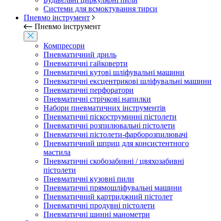
Системи для всмоктування тирси
Пневмо інструмент
Пневмо інструмент
Компресори
Пневматичний дриль
Пневматичні гайковерти
Пневматичні кутові шліфувальні машини
Пневматичні ексцентрикові шліфувальні машини
Пневматичні перфоратори
Пневматичні стрічкові напилки
Набори пневматичних інструментів
Пневматичні піскоструминні пістолети
Пневматичні розпилювальні пістолети
Пневматичні пістолети-фарборозпилювачі
Пневматичний шприц для консистентного
мастила
Пневматичні скобозабивні / цвяхозабивні
пістолети
Пневматичні кузовні пили
Пневматичні прямошліфувальні машини
Пневматичний картриджний пістолет
Пневматичні продувні пістолети
Пневматичні шинні манометри