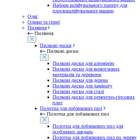
Набори шліфувального паперу для
плоскошліфувальних машин
Одяг
Оливи та спреї
Пиляння
Пиляння
Пилкові диски
Пилкові диски
Пилкові диски для алюмінію
Пилкові диски для вимогливих
матеріалів та деревини
Пилкові диски для дерева
Пилкові диски для ламінату
Пилкові диски для сталі
Пилкові диски для цементно-гіпсових
плит
Полотна для лобзикових пил
Полотна для лобзикових пил
Полотна для лобзикових пил для
особливих завдань
Полотна для лобзикових пил по дереву