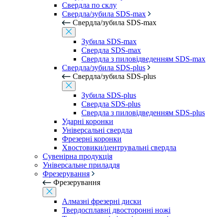
Свердла по склу
Свердла/зубила SDS-max
Свердла/зубила SDS-max
Зубила SDS-max
Свердла SDS-max
Свердла з пиловідведенням SDS-max
Свердла/зубила SDS-plus
Свердла/зубила SDS-plus
Зубила SDS-plus
Свердла SDS-plus
Свердла з пиловідведенням SDS-plus
Ударні коронки
Універсальні свердла
Фрезерні коронки
Хвостовики/центрувальні свердла
Сувенірна продукція
Універсальне приладдя
Фрезерування
Фрезерування
Алмазні фрезерні диски
Твердосплавні двосторонні ножі