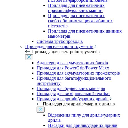
пістолетів-фарборозпилювачів
Приладдя для пневматичних
прямошліфувальних машин
Приладдя для пневматичних
скобозабивних та цвяхозабивних
пістолетів
Приладдя для пневматичних шинних
манометрів
Система трубопроводів
Приладдя для електроінструментів
Приладдя для електроінструментів
Адаптери для акумуляторних блоків
Приладдя для PowerGrip/Power Maxx
Приладдя для акумуляторних прожекторів
Приладдя для багатофункціонального
інструменту
Приладдя для будівельних міксерів
Приладдя для вимірювальної техніки
Приладдя для дрилів/ударних дрилів
Приладдя для дрилів/ударних дрилів
Відведення пилу для дрилів/ударних
дрилів
Насадки для дрилів/ударних дрилів