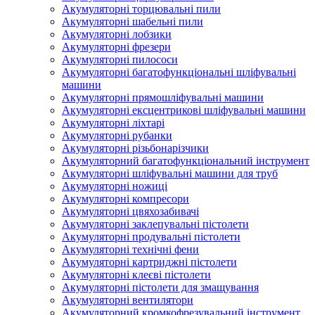
Акумуляторні торцювальні пили
Акумуляторні шабельні пили
Акумуляторні лобзики
Акумуляторні фрезери
Акумуляторні пилососи
Акумуляторні багатофункціональні шліфувальні
машини
Акумуляторні прямошліфувальні машини
Акумуляторні ексцентрикові шліфувальні машини
Акумуляторні ліхтарі
Акумуляторні рубанки
Акумуляторні різьбонарізчики
Акумуляторний багатофункціональний інструмент
Акумуляторні шліфувальні машини для труб
Акумуляторні ножиці
Акумуляторні компресори
Акумуляторні цвяхозабивачі
Акумуляторні заклепувальні пістолети
Акумуляторні продувальні пістолети
Акумуляторні технічні фени
Акумуляторні картриджні пістолети
Акумуляторні клеєві пістолети
Акумуляторні пістолети для змащування
Акумуляторні вентилятори
Акумуляторний кромкофрезувальний інструмент