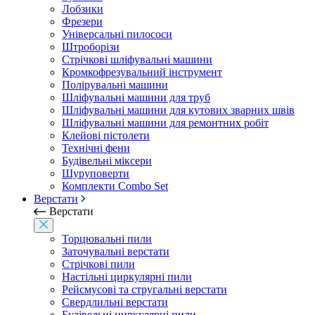
Лобзики
Фрезери
Універсальні пилососи
Штроборізи
Стрічкові шліфувальні машини
Кромкофрезувальний інструмент
Полірувальні машини
Шліфувальні машини для труб
Шліфувальні машини для кутових зварних швів
Шліфувальні машини для ремонтних робіт
Клейові пістолети
Технічні фени
Будівельні міксери
Шуруповерти
Комплекти Combo Set
Верстати
Верстати
Торцювальні пили
Заточувальні верстати
Стрічкові пили
Настільні циркулярні пили
Рейсмусові та стругальні верстати
Свердлильні верстати
Будівельні циркулярні пили