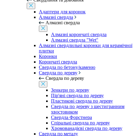
Адаптери для коронок
Алмазні свердла
Алмазні свердла
Алмазні корончаті свердла
Алмазні свердла "Wet"
Алмазні свердлильні коронки для керамічної
плитки
Коронки
Корончаті свердла
Свердла по бетону/каменю
Свердла по дереву
Свердла по дереву
Зенкери по дереву
Пір'яні свердла по дереву
Пластикові свердла по дереву
Свердла по дереву з шестигранним
хвостовиком
Свердла Форстнера
Спіральні свердла по дереву
Хромованадієві свердла по дереву
Свердла по металу