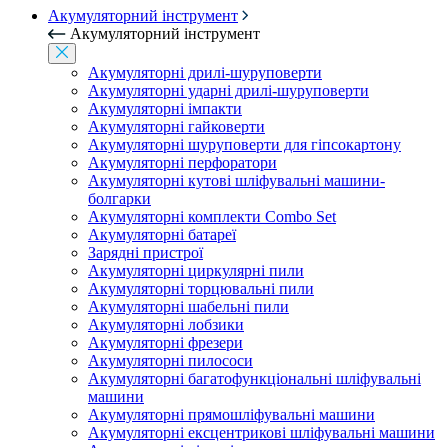
Акумуляторний інструмент
Акумуляторний інструмент
Акумуляторні дрилі-шуруповерти
Акумуляторні ударні дрилі-шуруповерти
Акумуляторні імпакти
Акумуляторні гайковерти
Акумуляторні шуруповерти для гіпсокартону
Акумуляторні перфоратори
Акумуляторні кутові шліфувальні машини-
болгарки
Акумуляторні комплекти Combo Set
Акумуляторні батареї
Зарядні пристрої
Акумуляторні циркулярні пили
Акумуляторні торцювальні пили
Акумуляторні шабельні пили
Акумуляторні лобзики
Акумуляторні фрезери
Акумуляторні пилососи
Акумуляторні багатофункціональні шліфувальні
машини
Акумуляторні прямошліфувальні машини
Акумуляторні ексцентрикові шліфувальні машини