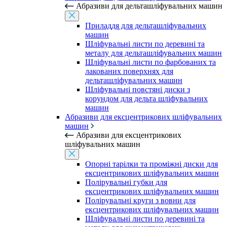
Абразиви для дельташліфувальних машин
Приладдя для дельташліфувальних
машин
Шліфувальні листи по деревині та
металу для дельташліфувальних машин
Шліфувальні листи по фарбованих та
лакованих поверхнях для
дельташліфувальних машин
Шліфувальні повстяні диски з
корундом для дельта шліфувальних
машин
Абразиви для ексцентрикових шліфувальних
машин
Абразиви для ексцентрикових
шліфувальних машин
Опорні тарілки та проміжні диски для
ексцентрикових шліфувальних машин
Полірувальні губки для
ексцентрикових шліфувальних машин
Полірувальні круги з вовни для
ексцентрикових шліфувальних машин
Шліфувальні листи по деревині та