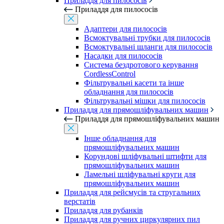
Приладдя для пилососів
Приладдя для пилососів
Адаптери для пилососів
Всмоктувальні трубки для пилососів
Всмоктувальні шланги для пилососів
Насадки для пилососів
Система бездротового керування
CordlessControl
Фільтрувальні касети та інше
обладнання для пилососів
Фільтрувальні мішки для пилососів
Приладдя для прямошліфувальних машин
Приладдя для прямошліфувальних машин
Інше обладнання для
прямошліфувальних машин
Корундові шліфувальні штифти для
прямошліфувальних машин
Ламельні шліфувальні круги для
прямошліфувальних машин
Приладдя для рейсмусів та стругальних
верстатів
Приладдя для рубанків
Приладдя для ручних циркулярних пил