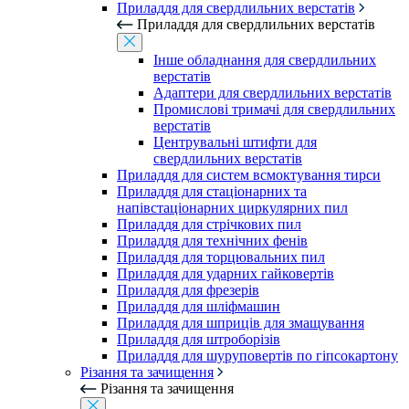
Приладдя для свердлильних верстатів
Приладдя для свердлильних верстатів
Інше обладнання для свердлильних
верстатів
Адаптери для свердлильних верстатів
Промислові тримачі для свердлильних
верстатів
Центрувальні штифти для
свердлильних верстатів
Приладдя для систем всмоктування тирси
Приладдя для стаціонарних та
напівстаціонарних циркулярних пил
Приладдя для стрічкових пил
Приладдя для технічних фенів
Приладдя для торцювальних пил
Приладдя для ударних гайковертів
Приладдя для фрезерів
Приладдя для шліфмашин
Приладдя для шприців для змащування
Приладдя для штроборізів
Приладдя для шуруповертів по гіпсокартону
Різання та зачищення
Різання та зачищення