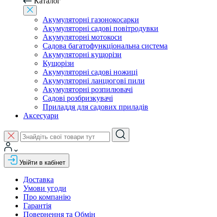
Каталог
Акумуляторні газонокосарки
Акумуляторні садові повітродувки
Акумуляторні мотокоси
Садова багатофункціональна система
Акумуляторні кущорізи
Кущорізи
Акумуляторні садові ножиці
Акумуляторні ланцюгові пили
Акумуляторні розпилювачі
Садові розбризкувачі
Приладдя для садових приладів
Аксесуари
Увійти в кабінет
Доставка
Умови угоди
Про компанію
Гарантія
Повернення та Обмін