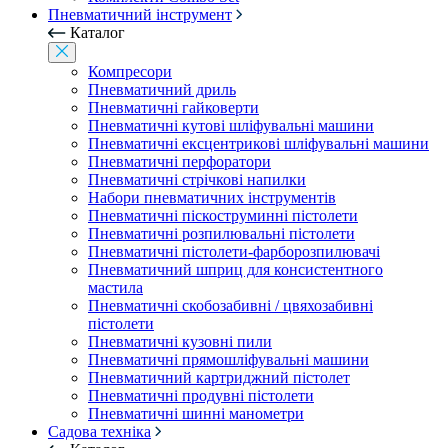
Пневматичний інструмент
Каталог
Компресори
Пневматичний дриль
Пневматичні гайковерти
Пневматичні кутові шліфувальні машини
Пневматичні ексцентрикові шліфувальні машини
Пневматичні перфоратори
Пневматичні стрічкові напилки
Набори пневматичних інструментів
Пневматичні піскоструминні пістолети
Пневматичні розпилювальні пістолети
Пневматичні пістолети-фарборозпилювачі
Пневматичний шприц для консистентного
мастила
Пневматичні скобозабивні / цвяхозабивні
пістолети
Пневматичні кузовні пили
Пневматичні прямошліфувальні машини
Пневматичний картриджний пістолет
Пневматичні продувні пістолети
Пневматичні шинні манометри
Садова техніка