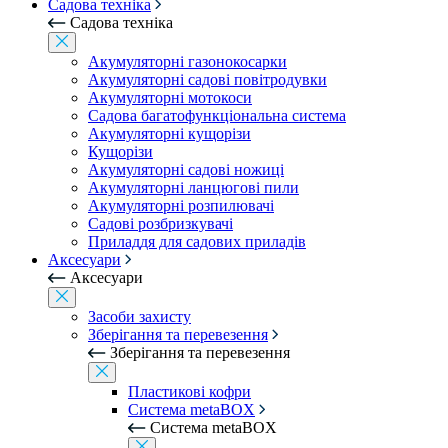
Садова техніка
Садова техніка
Акумуляторні газонокосарки
Акумуляторні садові повітродувки
Акумуляторні мотокоси
Садова багатофункціональна система
Акумуляторні кущорізи
Кущорізи
Акумуляторні садові ножиці
Акумуляторні ланцюгові пили
Акумуляторні розпилювачі
Садові розбризкувачі
Приладдя для садових приладів
Аксесуари
Аксесуари
Засоби захисту
Зберігання та перевезення
Зберігання та перевезення
Пластикові кофри
Система metaBOX
Система metaBOX